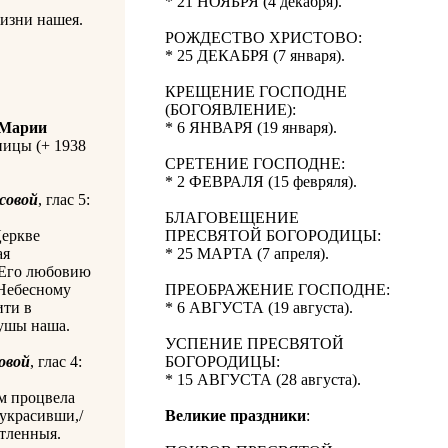
* 21 НОЯБРЯ (4 декабря).
жизни нашея.
РОЖДЕСТВО ХРИСТОВО:
* 25 ДЕКАБРЯ (7 января).
КРЕЩЕНИЕ ГОСПОДНЕ
(БОГОЯВЛЕНИЕ):
Марии
* 6 ЯНВАРЯ (19 января).
ицы (+ 1938
СРЕТЕНИЕ ГОСПОДНЕ:
* 2 ФЕВРАЛЯ (15 февряля).
совой
, глас 5:
БЛАГОВЕЩЕНИЕ
Церкве
ПРЕСВЯТОЙ БОГОРОДИЦЫ:
ая
* 25 МАРТА (7 апреля).
ы Его любовию
 Небесному
ПРЕОБРАЖЕНИЕ ГОСПОДНЕ:
ити в
* 6 АВГУСТА (19 августа).
душы наша.
УСПЕНИЕ ПРЕСВЯТОЙ
овой
, глас 4:
БОГОРОДИЦЫ:
* 15 АВГУСТА (28 августа).
ем процвела
 украсивши,/
Великие праздники
:
етленныя.