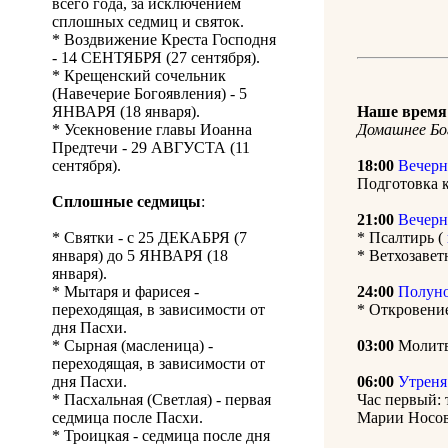
всего года, за исключением
сплошных седмиц и святок.
* Воздвижение Креста Господня
- 14 СЕНТЯБРЯ (27 сентября).
* Крещенский сочельник
(Навечерие Богоявления) - 5
ЯНВАРЯ (18 января).
Наше время 
* Усекновение главы Иоанна
Домашнее Бо
Предтечи - 29 АВГУСТА (11
сентября).
18:00
Вечерн
Подготовка 
Сплошные седмицы
:
21:00
Вечерн
* Святки - с 25 ДЕКАБРЯ (7
* Псалтирь (
января) до 5 ЯНВАРЯ (18
* Ветхозавет
января).
* Мытаря и фарисея -
24:00
Полун
переходящая, в зависимости от
* Откровени
дня Пасхи.
* Сырная (масленица) -
03:00
Молитв
переходящая, в зависимости от
дня Пасхи.
06:00
Утреня
* Пасхальная (Светлая) - первая
Час первый:
седмица после Пасхи.
Марии Носов
* Троицкая - седмица после дня