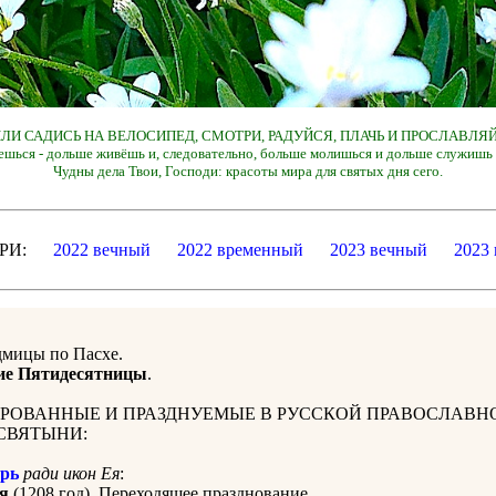
 ИЛИ САДИСЬ НА ВЕЛОСИПЕД, СМОТРИ, РАДУЙСЯ, ПЛАЧЬ И ПРОСЛАВЛЯЙ
ешься - дольше живёшь и, следовательно, больше молишься и дольше служишь 
Чудны дела Твои, Господи: красоты мира для святых дня сего.
ДАРИ:
2022 вечный
2022 временный
2023 вечный
2023
дмицы по Пасхе.
ие Пятидесятницы
.
РОВАННЫЕ И ПРАЗДНУЕМЫЕ В РУССКОЙ ПРАВОСЛАВН
СВЯТЫНИ:
рь
ради икон Ея
:
я
(1208 год). Переходящее празднование.