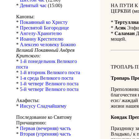
*
Девятый час
(15:00)
НА ПУТИ 
ЦЕРКВИ (мол
Каноны:
*
Покаянный ко Христу
*
Тертуллиа
*
Пресвятой Богородице
*
Асик
Элфин
*
Ангелу-Хранителю
*
Саламан
Д
*
Иоанну Крестителю
мощей.
*
Алексею человеку Божию
Великий Покаянный Андрея
Критского:
*
1-й понедельник Великого
поста
ТРОПАРЬ 
*
1-й вторник Великого поста
*
1-я среда Великого поста
Тропарь Пр
*
1-й четверг Великого поста
*
5-й четверг Великого поста
Преполовивш
благочестия 
Акафисты:
еси:/ жаждай
*
Иисусу Сладчайшему
жизни нашея,
Последование ко Святому
Кондак Пре
Причащению:
*
Первая (вечерняя) часть
Празднику з
*
Вторая (утренняя) часть
Владыко,/ к 