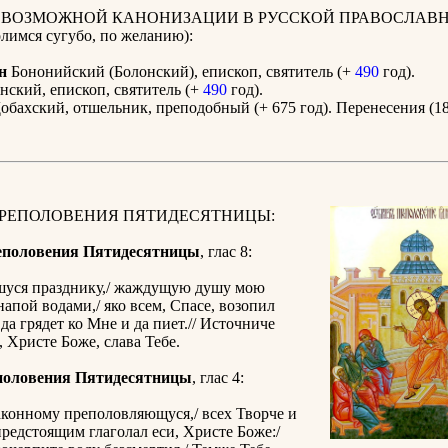
К ВОЗМОЖНОЙ КАНОНИЗАЦИИ В РУССКОЙ ПРАВОСЛАВ
имся сугубо, по желанию):
н
Бононийский (Болонский), епископ, святитель (+
490
год).
ский, епископ, святитель (+
490
год).
обахский, отшельник, преподобный (+ 675 год). Перенесения (18
ПРЕПОЛОВЕНИЯ ПЯТИДЕСЯТНИЦЫ:
еполовения Пятидесятницы
, глас 8:
уся празднику,/ жаждущую душу мою
напой водами,/ яко всем, Спасе, возопил
 да грядет ко Мне и да пиет.// Источниче
 Христе Боже, слава Тебе.
половения Пятидесятницы
, глас 4:
аконному преполовляющуся,/ всех Творче и
предстоящим глаголал еси, Христе Боже:/