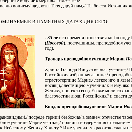
очерпите воду безсмертия./ Темже Тебе
верно вопием:/ щедроты Твоя даруй нам,// Ты бо еси Источник 
ПОМИНАЕМЫЕ В ПАМЯТНЫХ ДАТАХ ДНЯ СЕГО:
-
85 лет
со времени отшествия ко Господу
(
Носовой
)
, послушницы, преподобномучен
год).
Тропарь преподобномученице Марии
Но
Христа Господа Иисуса верная ученице,/ 
Российския избранная агнице,/ преподобн
страстотерпице Марие,/ легкое иго и язв
носящи,/ лествицею мучений/ к Нему, яко
Жениху, востекла еси,/ Егоже моли сохран
благочестии люди Российския// и спасти 
Кондак преподобномученице Марии
Нос
ряновидный,/ посреде терний безбожия/ в земнем отечестве тво
обномученице Марие честная,/ подвиги воздержания страданием
 к Небесному Жениху Христу,// Иже увенча тя красотою славы н