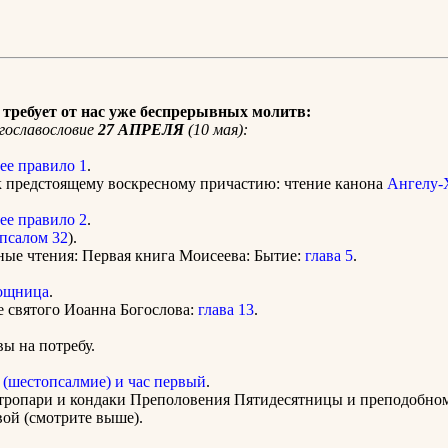
требует от нас уже беспрерывных молитв:
гославословие
27 АПРЕЛЯ
(10 мая):
ее правило 1
.
к предстоящему воскресному причастию: чтение канона
Ангелу-
ее правило 2
.
псалом 32
).
ные чтения: Первая книга Моисеева: Бытие:
глава 5
.
ощница
.
е святого Иоанна Богослова:
глава 13
.
ы на потребу.
 (шестопсалмие) и час первый
.
 тропари и кондаки Преполовения Пятидесятницы и преподобно
ой (смотрите выше).