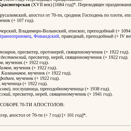
Красногорская
(XVII век) [1684 год]*. Переходящее праздновани
усалимский, апостол от 70-ти, сродник Господень по плоти, еп
ник (+ 107 год).
ерский, Владимиро-Волынский, епископ, преподобный (+ 1094 
ранноприимец, Фиваидский
, праведный, преподобный (+ IV век
тозаров
, пресвитер, протоиерей, священномученик (+ 1922 год).
дественский
, пресвитер, иерей, священномученик (+ 1922 год).
ов
, мученик (+ 1922 год).
алков
, мученик (+ 1922 год).
Калашников
, мученик (+ 1922 год).
фодиев
, мученик (+ 1922 год).
, мученица (+ 1922 год).
сова
), послушница, преподобномученица (+ 1938 год).
сский
, пресвитер, иерей, священномученик (+ 1941 год).
 СОБОРЕ 70-ТИ АПОСТОЛОВ:
ер, апостол от 70-ти (+ ? год) [+ 101 год]*.