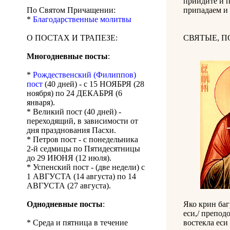
приидите и п
По Святом Причащении:
припадаем и 
*
Благодарственные молитвы
О ПОСТАХ И ТРАПЕЗЕ:
СВЯТЫЕ, 
Многодневные посты
:
*
Рождественский (Филиппов)
пост
(40 дней) - с 15 НОЯБРЯ (28
ноября) по 24 ДЕКАБРЯ (6
января).
* Великий пост (40 дней) -
переходящий, в зависимости от
дня празднования Пасхи.
* Петров пост - с понедельника
2-й седмицы по Пятидесятницы
до 29 ИЮНЯ (12 июля).
* Успенский пост - (две недели) с
1 АВГУСТА (14 августа) по 14
АВГУСТА (27 августа).
Однодневные посты
:
Яко крин баг
еси,/ препод
* Среда и пятница в течение
востекла еси