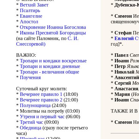
*
Ветхий Завет
*
Дубенско-
*
Псалтирь
*
Евангелие
*
Симеон
Иер
*
Апостол
священномуче
*
Откровение Иоанна Богослова
*
Иконы Пресвятой Богородицы
*
Стефан
Печ
(на сайте Паломник, по
С. И.
*
Евлогий
Ст
Снессоревой)
год]*.
ВАЖНО:
*
Павел
Све
*
Тропари и кондаки воскресные
*
Иоанн
Рож
*
Тропари и кондаки дневные
*
Петр
Язык
*
Тропари - величания общие
*
Николай
М
*
Поучения
*
Авксентий
*
Сергий
Ме
Суточный круг молитв:
*
Анастасия
*
Вечериее правило 1
(18:00)
*
Мария
(
Но
*
Вечернее правило 2
(21:00)
*
Иоанн
Спа
*
Полунощница
(24:00)
* Молитвы на потребу (03:00)
ТАКЖЕ И В
*
Утреня и первый час
(06:00)
*
Третий час
(09:00)
*
Симеон
Ниг
*
Обедница
(сразу после третьего
часа)
*
Шестой час
(12:00)