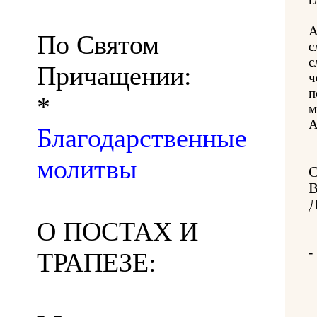
А
По Святом
с
с
Причащении:
ч
п
*
м
А
Благодарственные
молитвы
Д
О ПОСТАХ И
-
ТРАПЕЗЕ: