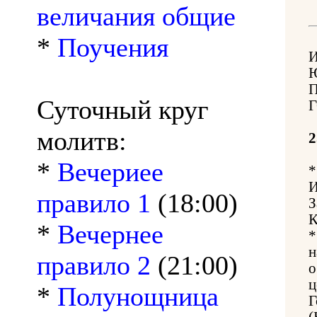
величания общие
*
Поучения
Суточный круг
Г
молитв:
2
*
Вечериее
*
И
правило 1
(18:00)
З
К
*
Вечернее
*
н
правило 2
(21:00)
о
ц
*
Полунощница
Г
(