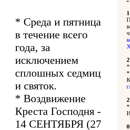
1
* Среда и пятница
П
в
в течение всего
ч
к
года, за
Х
исключением
2
*
сплошных седмиц
*
К
и святок.
г
* Воздвижение
2
*
Креста Господня -
И
14 СЕНТЯБРЯ (27
0