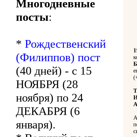
Многодневные
посты
:
*
Рождественский
1
(Филиппов) пост
к
Б
(40 дней) - с 15
е
(
НОЯБРЯ (28
Т
ноября) по 24
И
А
ДЕКАБРЯ (6
А
января).
п
с