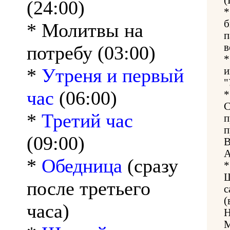
(24:00)
*
б
* Молитвы на
п
в
потребу (03:00)
*
*
Утреня и первый
и
"
час
(06:00)
*
С
*
Третий час
п
п
(09:00)
В
А
*
Обедница
(сразу
*
Щ
после третьего
с
(
часа)
Н
М