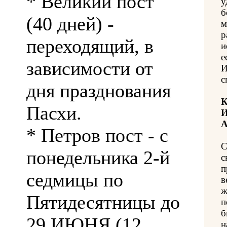
* Великий пост
у
б
(40 дней) -
м
р
переходящий, в
и
е
зависимости от
И
с
дня празднования
К
Пасхи.
И
А
* Петров пост - с
С
понедельника 2-й
с
п
седмицы по
в
ж
Пятидесятницы до
п
б
29 ИЮНЯ (12
н