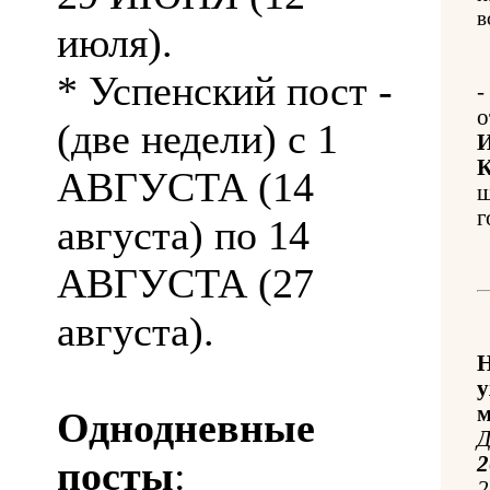
в
июля).
* Успенский пост -
-
о
(две недели) с 1
И
К
АВГУСТА (14
ш
г
августа) по 14
АВГУСТА (27
августа).
Н
у
м
Однодневные
Д
посты
:
2