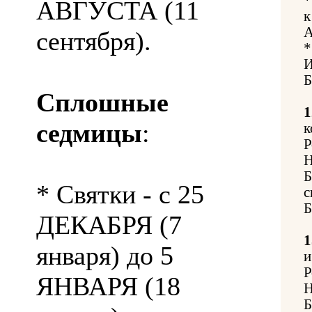
АВГУСТА (11
к
А
сентября).
*
И
Б
Сплошные
1
седмицы
:
к
Р
Н
Б
* Святки - с 25
с
Б
ДЕКАБРЯ (7
1
января) до 5
и
Р
ЯНВАРЯ (18
Н
Б