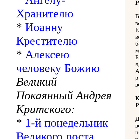
Р
Хранителю
Г
в
*
Иоанну
Е
в
Крестителю
б
м
*
Алексею
Б
я
человеку Божию
А
р
Великий
в
Покаянный Андрея
К
Р
Критского:
Д
*
1-й понедельник
в
н
Великого поста