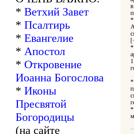
в
*
Ветхий Завет
п
*
Псалтирь
А
с
*
Евангелие
[
*
Апостол
а
1
*
Откровение
г
Иоанна Богослова
*
Иконы
п
с
Пресвятой
г
Богородицы
м
(на сайте