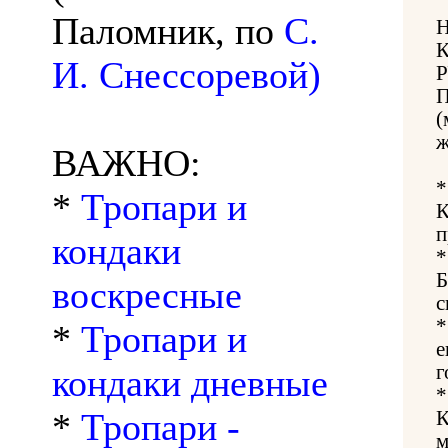
Паломник, по
С.
И. Снессоревой)
(
ж
ВАЖНО:
*
Тропари и
К
п
кондаки
Б
воскресные
с
*
Тропари и
е
г
кондаки дневные
*
Тропари -
К
м