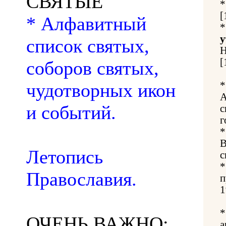
СВЯТЫЕ
[
* Алфавитный
список святых,
Н
[
соборов святых,
чудотворных икон
А
и событий.
с
г
В
Летопись
с
Православия.
п
1
ОЧЕНЬ ВАЖНО:
а