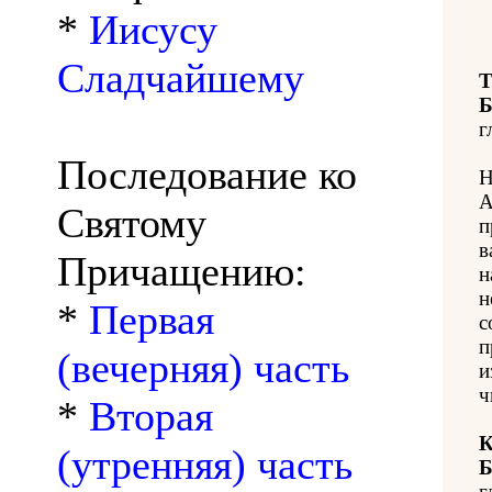
*
Иисусу
Сладчайшему
Т
Б
г
Последование ко
Н
А
Святому
п
в
Причащению:
н
н
*
Первая
с
п
(вечерняя) часть
и
ч
*
Вторая
К
(утренняя) часть
Б
г