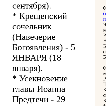
сентября).
0
* Крещенский
(
п
сочельник
Ч
к
(Навечерие
Р
Н
Богоявления) - 5
Б
с
ЯНВАРЯ (18
Б
января).
0
к
* Усекновение
Р
Н
главы Иоанна
Б
с
Предтечи - 29
Б
*