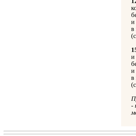
1
к
б
и
в
(
1
и
б
и
в
(
П
-
м