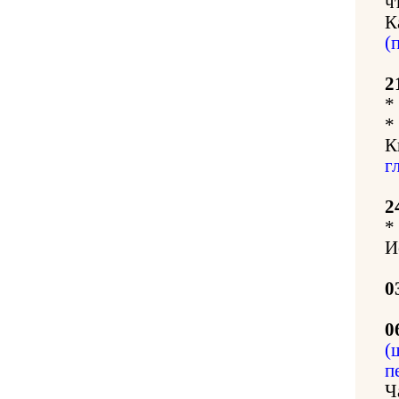
ч
К
(
2
*
*
К
г
2
*
И
0
0
(
п
Ч