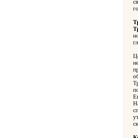
с
го
Т
Т
н
гл
Ц
н
п
о
Т
п
Е
Н
с
у
с
К