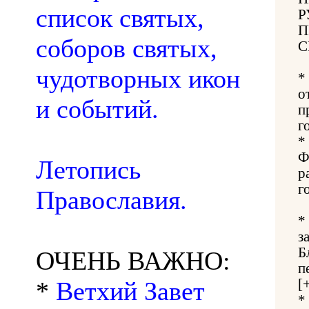
список святых,
Р
П
соборов святых,
С
чудотворных икон
*
о
и событий.
п
г
*
Ф
Летопись
р
г
Православия.
*
з
Б
ОЧЕНЬ ВАЖНО:
п
*
Ветхий Завет
[
*