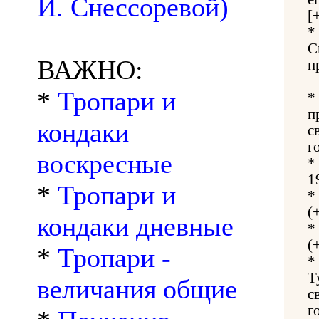
И. Снессоревой)
[
*
С
ВАЖНО:
п
*
Тропари и
*
п
кондаки
с
г
воскресные
*
1
*
Тропари и
*
(
кондаки дневные
*
(
*
Тропари -
*
Т
величания общие
с
г