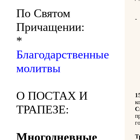
По Святом
-
Причащении:
*
Благодарственные
молитвы
О ПОСТАХ И
1
к
ТРАПЕЗЕ:
С
п
го
Многодневные
Т