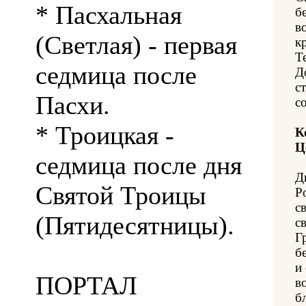
* Пасхальная
б
в
(Светлая) - первая
к
Т
седмица после
Д
с
Пасхи.
с
* Троицкая -
К
Ц
седмица после дня
Д
Святой Троицы
Р
с
(Пятидесятницы).
с
Г
б
и
ПОРТАЛ
в
б