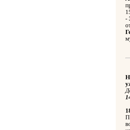
п
1
-
о
Г
м
Н
у
Д
1
1
П
в