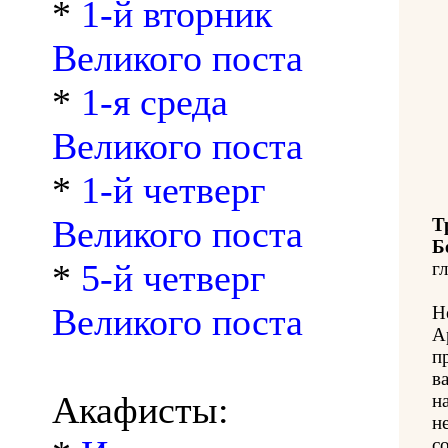
*
1-й вторник
Великого поста
*
1-я среда
Великого поста
*
1-й четверг
Великого поста
Т
Б
*
5-й четверг
гл
Великого поста
Н
А
п
в
Акафисты:
н
н
с