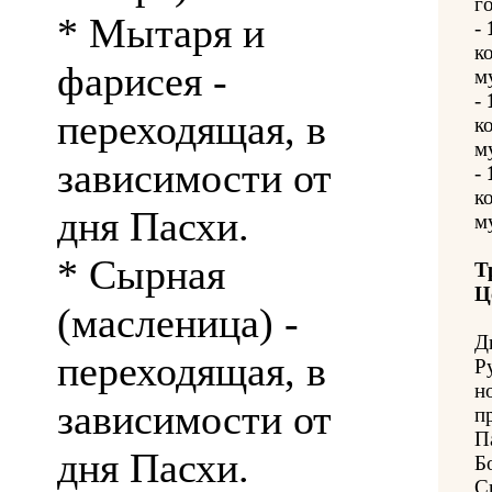
го
* Мытаря и
-
к
фарисея -
м
-
переходящая, в
к
м
зависимости от
-
к
дня Пасхи.
м
* Сырная
Т
Ц
(масленица) -
Д
переходящая, в
Р
н
зависимости от
п
П
дня Пасхи.
Б
С