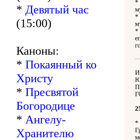
*
*
Девятый час
м
*
(15:00)
м
*
е
г
Каноны:
*
Покаянный ко
И
Христу
Ю
П
*
Пресвятой
Г
Богородице
2
*
Ангелу-
*
Хранителю
Г
м