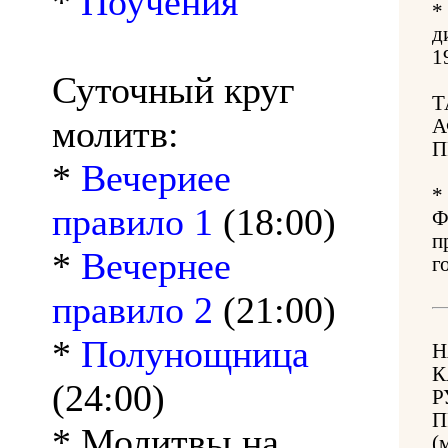
*
Поучения
*
д
1
Суточный круг
Т
молитв:
А
П
*
Вечериее
*
правило 1
(18:00)
Ф
п
*
Вечернее
г
правило 2
(21:00)
*
Полунощница
Н
К
(24:00)
Р
П
* Молитвы на
(