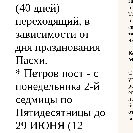
з
(40 дней) -
п
Т
переходящий, в
п
св
зависимости от
т
н
дня празднования
К
Пасхи.
М
* Петров пост - с
С
у
понедельника 2-й
р
е
седмицы по
п
б
Пятидесятницы до
о
в
29 ИЮНЯ (12