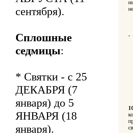
н
сентября).
н
Сплошные
-
седмицы
:
* Святки - с 25
ДЕКАБРЯ (7
января) до 5
1
ЯНВАРЯ (18
к
п
января).
с