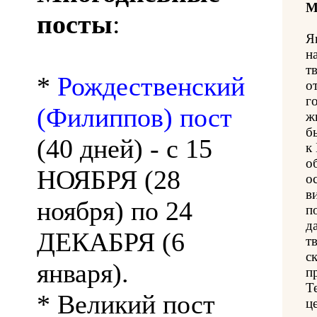
М
посты
:
Я
н
т
*
Рождественский
о
г
(Филиппов) пост
ж
б
(40 дней) - с 15
к
о
НОЯБРЯ (28
о
в
ноября) по 24
п
д
ДЕКАБРЯ (6
т
с
января).
п
Т
* Великий пост
ц