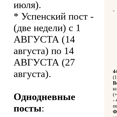
июля).
-
* Успенский пост -
(две недели) с 1
АВГУСТА (14
августа) по 14
АВГУСТА (27
августа).
4
(
В
к
Однодневные
(
-
посты
:
п
Ф