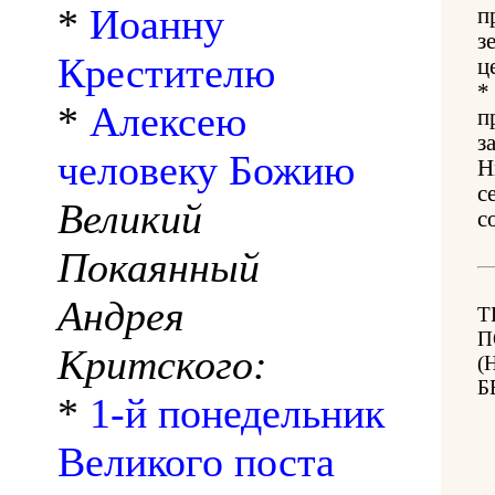
*
Иоанну
п
з
Крестителю
ц
*
*
Алексею
п
з
человеку Божию
Н
с
Великий
с
Покаянный
Андрея
Т
П
Критского:
(
Б
*
1-й понедельник
Великого поста