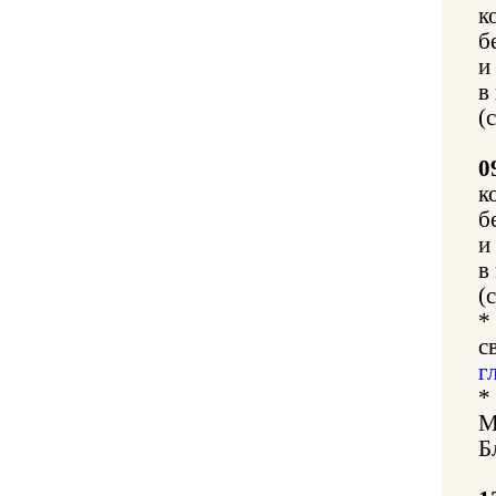
к
б
и
в
(
0
к
б
и
в
(
*
с
г
*
М
Б