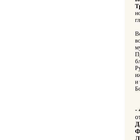
Т
н
гл
В
в
м
П
б
Р
и
и
Б
-
о
Д
Ф
Л