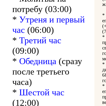
ж
потребу (03:00)
*
*
Утреня и первый
е
(
час
(06:00)
(
*
*
Третий час
п
с
(09:00)
г
*
Обедница
(сразу
м
*
после третьего
д
6
часа)
г
*
*
Шестой час
е
п
(12:00)
в