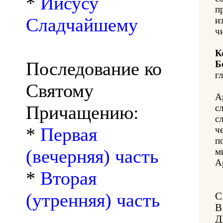
*
Иисусу
п
Сладчайшему
из
ч
К
Последование ко
Б
гл
Святому
А
Причащению:
с
с
*
Первая
ч
п
(вечерняя) часть
м
А
*
Вторая
(утренняя) часть
С
В
Д