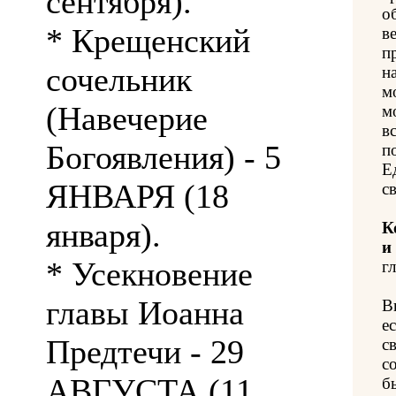
сентября).
о
* Крещенский
в
п
сочельник
н
м
(Навечерие
м
в
Богоявления) - 5
п
Е
ЯНВАРЯ (18
с
января).
К
и
* Усекновение
гл
главы Иоанна
В
е
Предтечи - 29
с
с
АВГУСТА (11
б