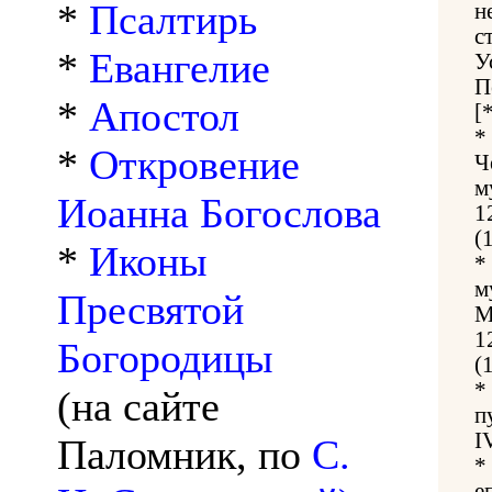
*
Псалтирь
н
с
*
Евангелие
У
П
*
Апостол
[
*
*
Откровение
Ч
м
Иоанна Богослова
1
(
*
Иконы
*
м
Пресвятой
М
1
Богородицы
(
*
(на сайте
п
I
Паломник, по
С.
*
е