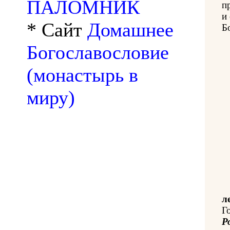
ПАЛОМНИК
п
и
* Сайт
Домашнее
Б
Богославословие
(монастырь в
миру)
л
Г
Р