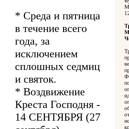
м
М
* Среда и пятница
1
в течение всего
Т
М
года, за
Ч
исключением
Т
п
сплошных седмиц
в
п
и святок.
Ф
п
* Воздвижение
о
и
Креста Господня -
о
о
14 СЕНТЯБРЯ (27
о
и
к