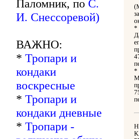
Паломник, по
С.
(
з
И. Снессоревой)
о
*
Д
ВАЖНО:
е
п
*
Тропари и
4
п
кондаки
*
М
воскресные
п
7
*
Тропари и
п
кондаки дневные
*
Тропари -
Н
К