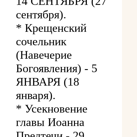
14 СЕНТЯБРЯ (27
сентября).
* Крещенский
сочельник
(Навечерие
Богоявления) - 5
ЯНВАРЯ (18
января).
* Усекновение
главы Иоанна
Предтечи - 29