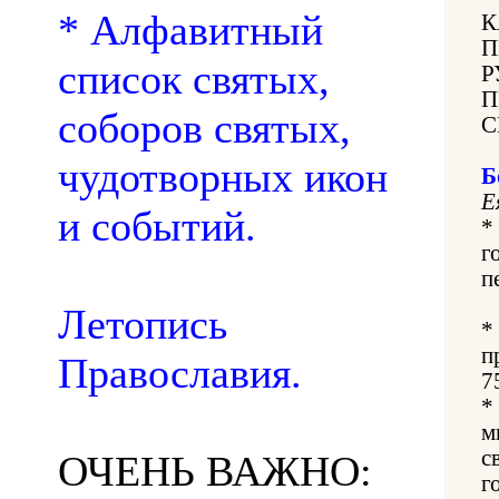
* Алфавитный
К
П
список святых,
Р
П
соборов святых,
С
чудотворных икон
Б
Е
и событий.
*
г
п
Летопись
*
п
Православия.
7
*
м
с
ОЧЕНЬ ВАЖНО:
г