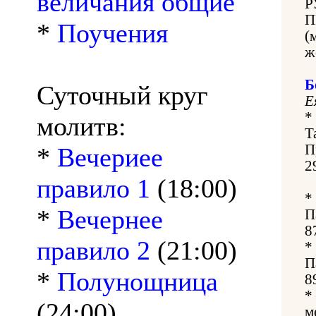
величания общие
Р
П
*
Поучения
(
ж
Б
Суточный круг
Е
*
молитв:
Т
П
*
Вечериее
2
правило 1
(18:00)
*
*
Вечернее
П
8
правило 2
(21:00)
*
П
*
Полунощница
8
*
(24:00)
м