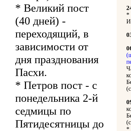
* Великий пост
2
*
(40 дней) -
И
переходящий, в
0
зависимости от
0
(
дня празднования
п
Ч
Пасхи.
к
Б
* Петров пост - с
(
понедельника 2-й
0
седмицы по
к
Б
Пятидесятницы до
(
*