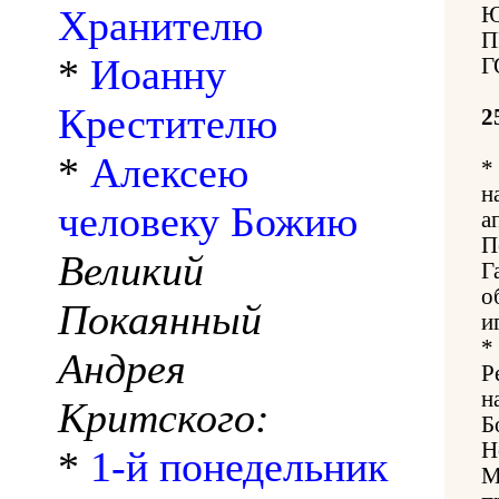
Хранителю
Ю
П
*
Иоанну
Г
Крестителю
2
*
Алексею
*
н
человеку Божию
а
П
Великий
Г
о
Покаянный
и
*
Андрея
Р
н
Критского:
Б
Н
*
1-й понедельник
М