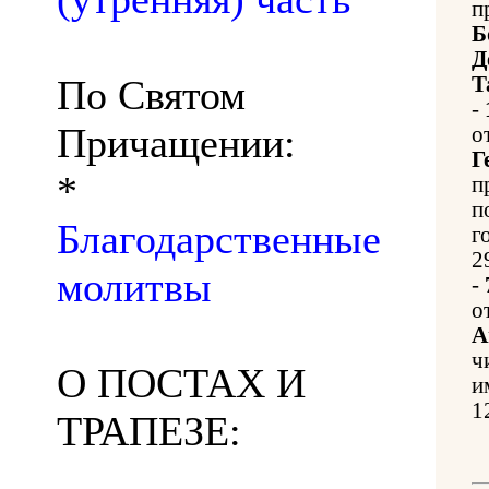
п
Б
Д
По Святом
Т
-
Причащении:
о
Г
*
п
п
Благодарственные
г
2
молитвы
-
о
А
ч
О ПОСТАХ И
и
1
ТРАПЕЗЕ: