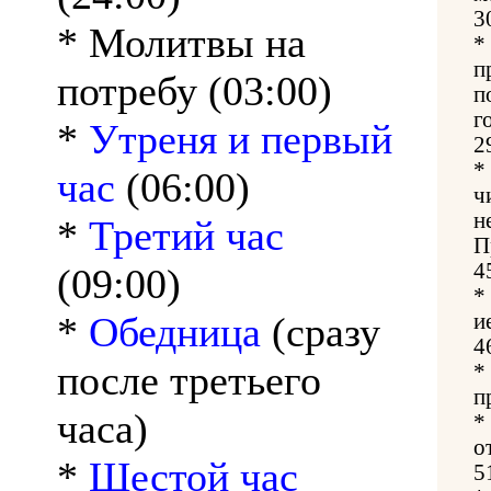
3
* Молитвы на
*
п
потребу (03:00)
п
г
*
Утреня и первый
2
*
час
(06:00)
ч
н
*
Третий час
П
4
(09:00)
*
*
Обедница
(сразу
и
4
после третьего
*
п
часа)
*
о
*
Шестой час
5