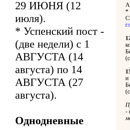
29 ИЮНЯ (12
А
*
июля).
С
г
* Успенский пост -
1
(две недели) с 1
к
Б
АВГУСТА (14
(
августа) по 14
1
и
АВГУСТА (27
Б
(
августа).
П
-
Однодневные
м