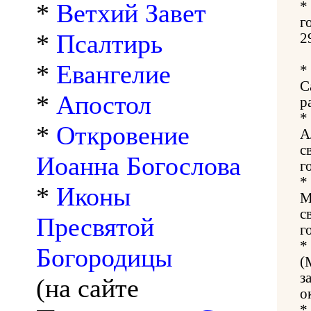
*
Ветхий Завет
*
г
*
Псалтирь
2
*
Евангелие
*
С
*
Апостол
р
*
*
Откровение
А
с
Иоанна Богослова
г
*
*
Иконы
М
с
Пресвятой
г
*
Богородицы
(
з
(на сайте
о
*