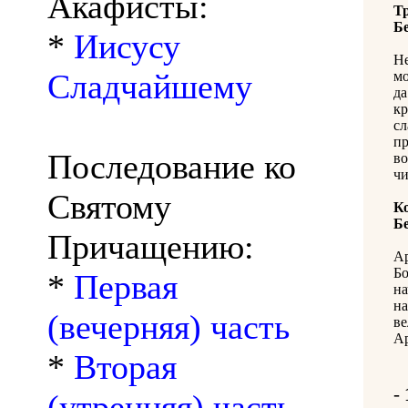
Акафисты:
Т
Б
*
Иисусу
Не
Сладчайшему
мо
да
кр
сл
п
Последование ко
во
ч
Святому
К
Б
Причащению:
Ар
Бо
*
Первая
на
на
(вечерняя) часть
ве
Ар
*
Вторая
-
(утренняя) часть