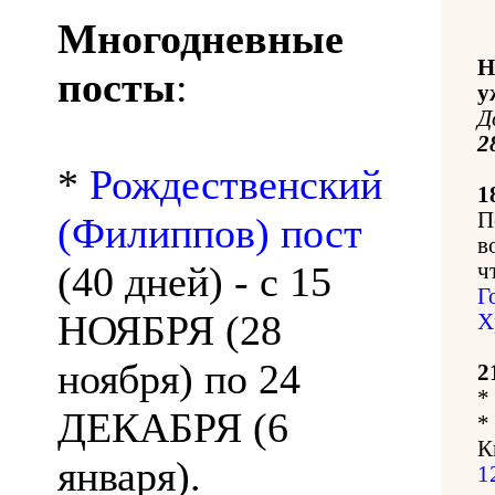
Многодневные
Н
посты
:
у
Д
2
*
Рождественский
1
П
(Филиппов) пост
в
(40 дней) - с 15
ч
Г
НОЯБРЯ (28
Х
ноября) по 24
2
*
ДЕКАБРЯ (6
*
К
января).
1