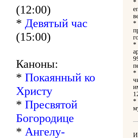
*
(12:00)
е
в
*
Девятый час
*
п
(15:00)
г
*
а
9
Каноны:
п
*
*
Покаянный ко
ч
и
Христу
1
*
*
Пресвятой
м
Богородице
*
Ангелу-
И