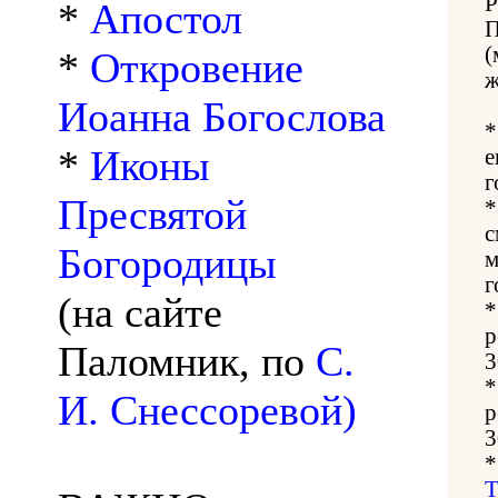
*
Апостол
(
*
Откровение
ж
Иоанна Богослова
*
Иконы
е
г
Пресвятой
с
Богородицы
м
г
(на сайте
р
Паломник, по
С.
3
И. Снессоревой)
р
3
Т