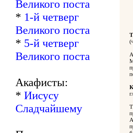
Великого поста
*
1-й четверг
Великого поста
Т
*
5-й четверг
(
Великого поста
А
М
п
п
Акафисты:
К
*
Иисусу
г
Сладчайшему
Т
п
А
п
б