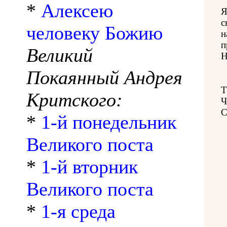
*
Алексею
Я
с
человеку Божию
н
п
Великий
Н
Покаянный Андрея
Критского:
Ч
*
1-й понедельник
Великого поста
*
1-й вторник
Великого поста
*
1-я среда