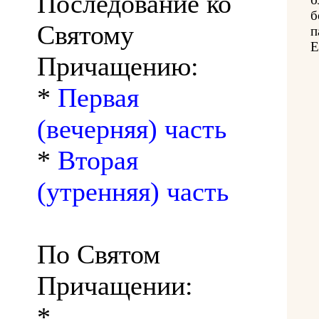
Последование ко
б
Святому
п
Е
Причащению:
*
Первая
(вечерняя) часть
*
Вторая
(утренняя) часть
По Святом
Причащении:
*