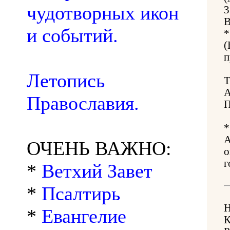
чудотворных икон
3
В
и событий.
(
п
Летопись
Православия.
А
ОЧЕНЬ ВАЖНО:
о
г
*
Ветхий Завет
*
Псалтирь
*
Евангелие