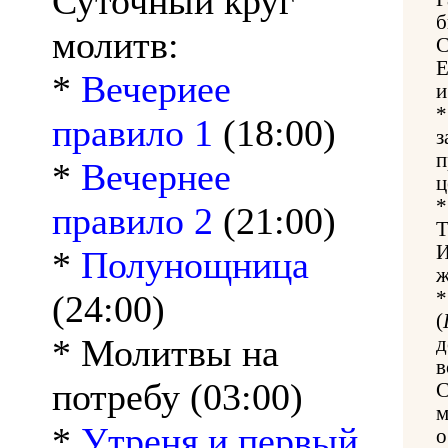
Суточный круг
б
молитв:
С
Е
*
Вечериее
и
*
правило 1
(18:00)
з
п
*
Вечернее
ц
*
правило 2
(21:00)
Т
И
*
Полунощница
ж
*
(24:00)
(
* Молитвы на
д
в
потребу (03:00)
С
м
*
Утреня и первый
о