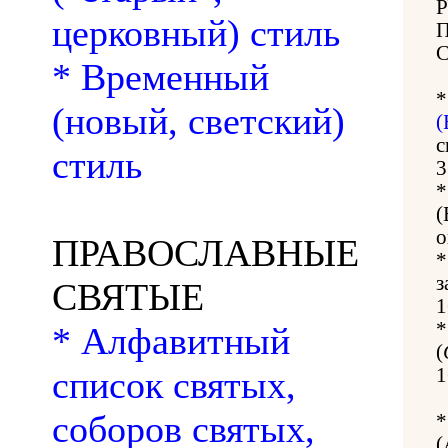
церковный) стиль
* Временный
(новый, светский)
(
с
стиль
3
(
о
ПРАВОСЛАВНЫЕ
з
СВЯТЫЕ
1
* Алфавитный
(
список святых,
1
соборов святых,
(