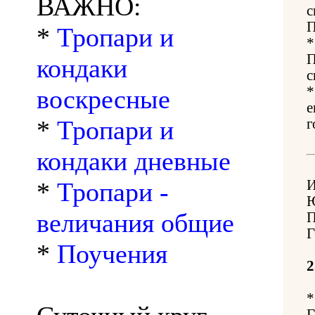
ВАЖНО:
с
П
*
Тропари и
П
кондаки
с
воскресные
е
*
Тропари и
г
кондаки дневные
*
Тропари -
величания общие
Г
*
Поучения
2
*
Г