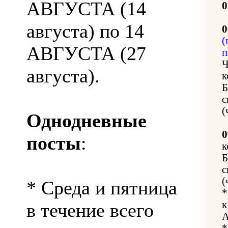
АВГУСТА (14
0
августа) по 14
0
(
АВГУСТА (27
п
Ч
августа).
к
Б
с
(
Однодневные
0
посты
:
к
Б
с
(
* Среда и пятница
*
к
в течение всего
А
*