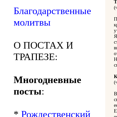
Т
(
Благодарственные
П
молитвы
к
у
Я
с
О ПОСТАХ И
в
о
ТРАПЕЗЕ:
Н
с
К
Многодневные
(
посты
:
В
с
е
Е
*
Рождественский
е