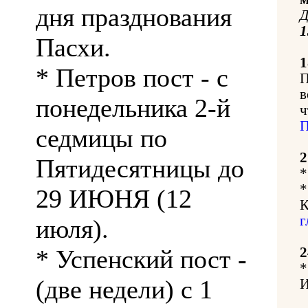
дня празднования
Д
Пасхи.
1
* Петров пост - с
П
в
понедельника 2-й
ч
П
седмицы по
2
Пятидесятницы до
*
*
29 ИЮНЯ (12
К
г
июля).
* Успенский пост -
2
*
(две недели) с 1
И