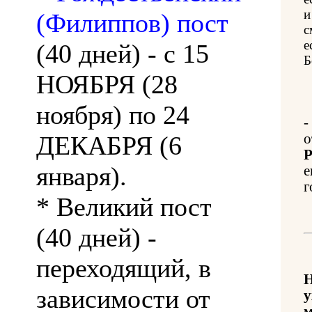
и
(Филиппов) пост
с
е
(40 дней) - с 15
Б
НОЯБРЯ (28
ноября) по 24
-
ДЕКАБРЯ (6
о
Р
января).
е
г
* Великий пост
(40 дней) -
переходящий, в
Н
зависимости от
у
м