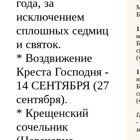
года, за
М
исключением
Б
сплошных седмиц
1
к
и святок.
Б
с
* Воздвижение
(
Креста Господня -
1
и
14 СЕНТЯБРЯ (27
Б
с
сентября).
(
* Крещенский
П
-
сочельник
м