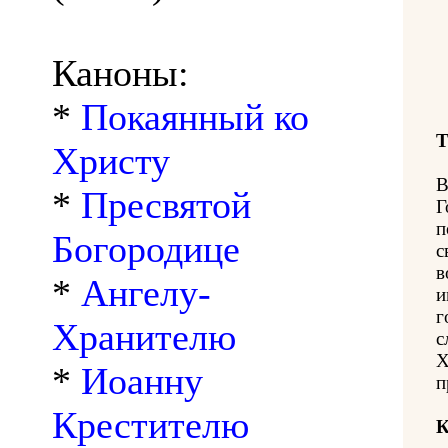
Каноны:
*
Покаянный ко
Т
Христу
В
*
Пресвятой
Г
п
Богородице
с
в
*
Ангелу-
и
г
Хранителю
с
Х
*
Иоанну
п
Крестителю
К