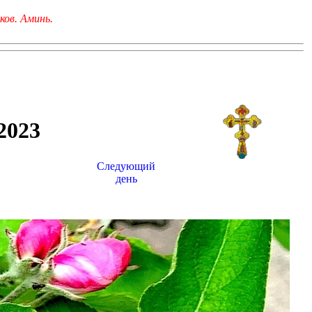
ков. Аминь.
023
Следующий
день