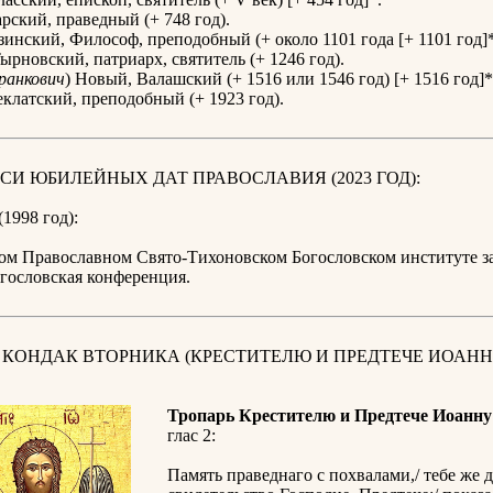
рский, праведный (+ 748 год).
инский, Философ, преподобный (+ около 1101 года [+ 1101 год]*
ырновский, патриарх, святитель (+ 1246 год).
ранкович
) Новый, Валашский (+ 1516 или 1546 год) [+ 1516 год]*
клатский, преподобный (+ 1923 год).
СИ ЮБИЛЕЙНЫХ ДАТ ПРАВОСЛАВИЯ (2023 ГОД):
(1998 год):
ом Православном Свято-Тихоновском Богословском институте за
гословская конференция.
 КОНДАК ВТОРНИКА (КРЕСТИТЕЛЮ И ПРЕДТЕЧЕ ИОАНН
Тропарь Крестителю и Предтече Иоанну
глас 2:
Память праведнаго с похвалами,/ тебе же 