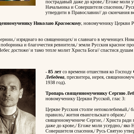
пострадавый даже до крове,/ Егоже моли у
Начальника и Совершителя спасения,/ Рус
утвердити в Православии// до скончания в
щенномученику Николаю
Красовскому
, новомученику Церкви Р
ернии,/ изряднаго во священницех/ и славнаго в мученицех Нико
поборника и благочестия ревнителя,/ земли Русския красное про
ебес достиже/ и тамо тепле молит Христа Бога// спастися душа
-
85 лет
со времени отшествия ко Господу
Лебедева
, пресвитера, иерея, священномуч
1938 год).
Тропарь священномученику Сергию
Леб
новомученику Церкви Русской, глас 3:
Церкве Русския столпе непоколебимый,/ б
правило,/ жития евангельскаго образе,/
священномучениче Сергие, / Христа ради
даже до крове,/ Егоже моли усердно,/ яко 
Совершителя спасения,/ Русь Святую утве