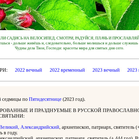
 ИЛИ САДИСЬ НА ВЕЛОСИПЕД, СМОТРИ, РАДУЙСЯ, ПЛАЧЬ И ПРОСЛАВЛЯЙ
ешься - дольше живёшь и, следовательно, больше молишься и дольше служишь 
Чудны дела Твои, Господи: красоты мира для святых дня сего.
ДАРИ:
2022 вечный
2022 временный
2023 вечный
2023
й седмицы по
Пятидесятнице
(2023 год).
РОВАННЫЕ И ПРАЗДНУЕМЫЕ В РУССКОЙ ПРАВОСЛАВН
СВЯТЫНИ:
Великий, Александрийский
, архиепископ, патриарх, святитель (+
ь в году.
ксандрийский, архиепископ, патриарх, святитель (+ 444 год). В