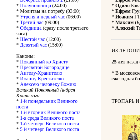
*
Полунощница
(24:00)
*
Одило
Бава
* Молитвы на потребу (03:00)
*
Ефрем
Груз
*
Утреня и первый час
(06:00)
*
Иоаким
I Т
*
Третий час
(09:00)
*
Максим
(
Б
*
Обедница
(сразу после третьего
*
Алексий
Те
часа)
*
Шестой час
(12:00)
*
Девятый час
(15:00)
ИЗ ЛЕТОПИ
Каноны:
*
Покаянный ко Христу
25 лет
назад 
*
Пресвятой Богородице
*
Ангелу-Хранителю
* В московск
*
Иоанну Крестителю
ежегодная бо
*
Алексею человеку Божию
Великий Покаянный Андрея
Критского:
*
1-й понедельник Великого
ТРОПАРЬ И
поста
*
1-й вторник Великого поста
*
1-я среда Великого поста
*
1-й четверг Великого поста
*
5-й четверг Великого поста