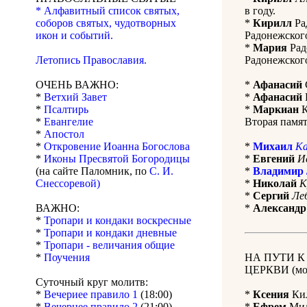
* Алфавитный список святых,
в году.
соборов святых, чудотворных
*
Кирилл
Ра
икон и событий.
Радонежского
*
Мария
Рад
Летопись Православия.
Радонежского
ОЧЕНЬ ВАЖНО:
*
Афанасий
*
Ветхий Завет
*
Афанасий
*
Псалтирь
*
Маркиан
К
*
Евангелие
Вторая памят
*
Апостол
*
Откровение Иоанна Богослова
*
Михаил
Ка
*
Иконы Пресвятой Богородицы
*
Евгений
И
(на сайте Паломник, по
С. И.
*
Владимир
Снессоревой)
*
Николай
К
*
Сергий
Ле
ВАЖНО:
*
Александр
*
Тропари и кондаки воскресные
*
Тропари и кондаки дневные
*
Тропари - величания общие
*
Поучения
НА ПУТИ 
ЦЕРКВИ (мол
Суточный круг молитв:
*
Вечериее правило 1
(18:00)
*
Ксения
Кил
*
Вечернее правило 2
(21:00)
*
Ефрем
Мила