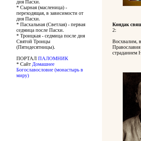
дня Пасхи.
* Сырная (масленица) -
переходящая, в зависимости от
дня Пасхи.
* Пасхальная (Светлая) - первая
Кондак свя
седмица после Пасхи.
2:
* Троицкая - седмица после дня
Святой Троицы
Восхвалим, в
(Пятидесятницы).
Православия 
страданием Н
ПОРТАЛ
ПАЛОМНИК
* Сайт
Домашнее
Богославословие (монастырь в
миру)