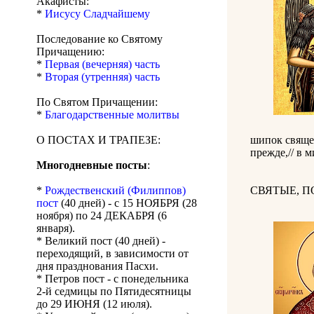
Акафисты:
*
Иисусу Сладчайшему
Последование ко Святому
Причащению:
*
Первая (вечерняя) часть
*
Вторая (утренняя) часть
По Святом Причащении:
*
Благодарственные молитвы
О ПОСТАХ И ТРАПЕЗЕ:
шипок священ
прежде,// в 
Многодневные посты
:
*
Рождественский (Филиппов)
СВЯТЫЕ, 
пост
(40 дней) - с 15 НОЯБРЯ (28
ноября) по 24 ДЕКАБРЯ (6
января).
* Великий пост (40 дней) -
переходящий, в зависимости от
дня празднования Пасхи.
* Петров пост - с понедельника
2-й седмицы по Пятидесятницы
до 29 ИЮНЯ (12 июля).