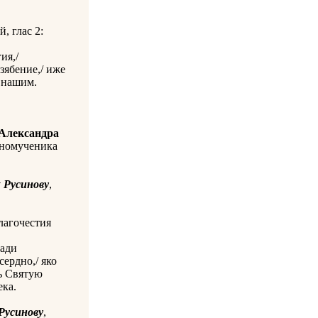
, глас 2:
ия,/
зябение,/ иже
м нашим.
Александра
нномученика
у
Русинову
,
лагочестия
ради
сердно,/ яко
ь Святую
ека.
Русинову
,