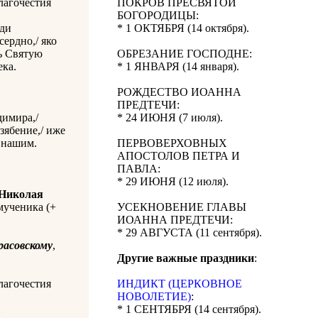
лагочестия
ПОКРОВ ПРЕСВЯТОЙ
БОГОРОДИЦЫ:
ади
* 1 ОКТЯБРЯ (14 октября).
сердно,/ яко
ь Святую
ОБРЕЗАНИЕ ГОСПОДНЕ:
ека.
* 1 ЯНВАРЯ (14 января).
РОЖДЕСТВО ИОАННА
ПРЕДТЕЧИ:
димира,/
* 24 ИЮНЯ (7 июля).
зябение,/ иже
м нашим.
ПЕРВОВЕРХОВНЫХ
АПОСТОЛОВ ПЕТРА И
ПАВЛА:
* 29 ИЮНЯ (12 июля).
Николая
мученика (+
УСЕКНОВЕНИЕ ГЛАВЫ
ИОАННА ПРЕДТЕЧИ:
* 29 АВГУСТА (11 сентября).
расовскому
,
Другие важные праздники
:
лагочестия
ИНДИКТ (ЦЕРКОВНОЕ
НОВОЛЕТИЕ)
:
и
* 1 СЕНТЯБРЯ (14 сентября).