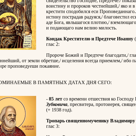
свидетельство Господне, Предтече:/ показа
воистину и пророков честнейший,/ яко и в
крестити сподобился еси Проповеданнаго.
истину пострадав радуяся,/ благовестил е
аде Бога, явльшагося плотию,/ вземлющаго
и подающаго нам велию милость.
Кондак Крестителю и Предтече Иоанну
(
глас 2:
Пророче Божий и Предтече благодати,/ гла
нейший, от земли обретше,/ исцеления всегда приемлем,/ ибо п
мире проповедуеши покаяние.
ПОМИНАЕМЫЕ В ПАМЯТНЫХ ДАТАХ ДНЯ СЕГО:
-
85 лет
со времени отшествия ко Господу
Зубковича
, пресвитера, протоиерея, свящ
(+ 1938 год).
Тропарь священномученику Владимиру
глас 3: