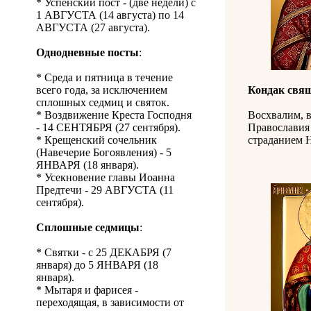
* Успенский пост - (две недели) с
1 АВГУСТА (14 августа) по 14
АВГУСТА (27 августа).
Однодневные посты
:
* Среда и пятница в течение
всего года, за исключением
Кондак свя
сплошных седмиц и святок.
* Воздвижение Креста Господня
Восхвалим, в
- 14 СЕНТЯБРЯ (27 сентября).
Православия 
* Крещенский сочельник
страданием Н
(Навечерие Богоявления) - 5
ЯНВАРЯ (18 января).
* Усекновение главы Иоанна
Предтечи - 29 АВГУСТА (11
сентября).
Сплошные седмицы
:
* Святки - с 25 ДЕКАБРЯ (7
января) до 5 ЯНВАРЯ (18
января).
* Мытаря и фарисея -
переходящая, в зависимости от