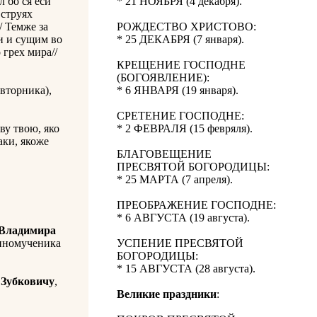
л бо ся еси
* 21 НОЯБРЯ (4 декабря).
 струях
/ Темже за
РОЖДЕСТВО ХРИСТОВО:
си и сущим во
* 25 ДЕКАБРЯ (7 января).
 грех мира//
КРЕЩЕНИЕ ГОСПОДНЕ
(БОГОЯВЛЕНИЕ):
вторника),
* 6 ЯНВАРЯ (19 января).
СРЕТЕНИЕ ГОСПОДНЕ:
ву твою, яко
* 2 ФЕВРАЛЯ (15 февряля).
аки, якоже
БЛАГОВЕЩЕНИЕ
ПРЕСВЯТОЙ БОГОРОДИЦЫ:
* 25 МАРТА (7 апреля).
ПРЕОБРАЖЕНИЕ ГОСПОДНЕ:
* 6 АВГУСТА (19 августа).
Владимира
енномученика
УСПЕНИЕ ПРЕСВЯТОЙ
БОГОРОДИЦЫ:
* 15 АВГУСТА (28 августа).
 Зубковичу
,
Великие праздники
: