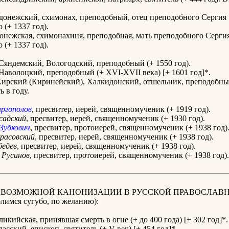
донежский, схимонах, преподобный, отец преподобного Сергия
 (+ 1337 год).
онежская, схимонахиня, преподобная, мать преподобного Серги
 (+ 1337 год).
Сяндемский, Вологодский, преподобный (+ 1550 год).
Наволоцкий, преподобный (+ XVI-XVII века) [+ 1601 год]*.
ирский (Киринейский), Халкидонский, отшельник, преподобный 
ь в году.
ргополов
, пресвитер, иерей, священномученик (+ 1919 год).
садский
, пресвитер, иерей, священномученик (+ 1930 год).
Зубкович
, пресвитер, протоиерей, священномученик (+ 1938 год)
расовский
, пресвитер, иерей, священномученик (+ 1938 год).
бедев
, пресвитер, иерей, священномученик (+ 1938 год).
Русинов
, пресвитер, протоиерей, священномученик (+ 1938 год).
К ВОЗМОЖНОЙ КАНОНИЗАЦИИ В РУССКОЙ ПРАВОСЛАВ
имся сугубо, по желанию):
икийская, принявшая смерть в огне (+ до 400 года) [+ 302 год]*.
сский, епископ, святитель (+ V век) [+ 454 год]*.