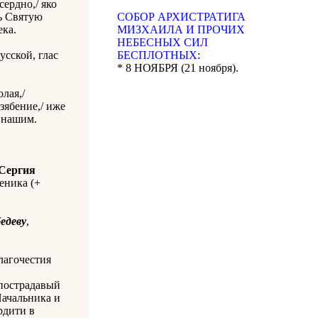
сердно,/ яко
ь Святую
CОБОР АРХИСТРАТИГА
ека.
МИЗХАИЛА И ПРОЧИХ
НЕБЕСНЫХ СИЛ
усской, глас
БЕСПЛОТНЫХ
:
* 8 НОЯБРЯ (21 ноября).
лая,/
зябение,/ иже
м нашим.
Сергия
еника (+
едеву
,
лагочестия
 пострадавый
Начальника и
рдити в