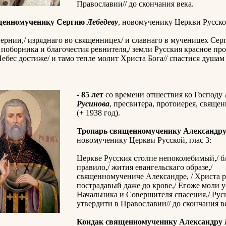
Православии// до скончания века.
щенномученику Сергию
Лебедеву
, новомученику Церкви Русской
ернии,/ изряднаго во священницех/ и славнаго в мученицех Серг
поборника и благочестия ревнителя,/ земли Русския красное про
ебес достиже/ и тамо тепле молит Христа Бога// спастися душа
-
85 лет
со времени отшествия ко Господу
Русинова
, пресвитера, протоиерея, свяще
(+ 1938 год).
Тропарь священномученику Александр
новомученику Церкви Русской, глас 3:
Церкве Русския столпе непоколебимый,/ б
правило,/ жития евангельскаго образе,/
священномучениче Александре, / Христа 
пострадавый даже до крове,/ Егоже моли у
Начальника и Совершителя спасения,/ Рус
утвердити в Православии// до скончания в
Кондак священномученику Александру