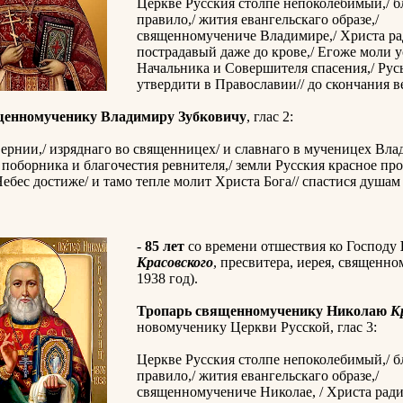
Церкве Русския столпе непоколебимый,/ б
правило,/ жития евангельскаго образе,/
священномучениче Владимире,/ Христа р
пострадавый даже до крове,/ Егоже моли у
Начальника и Совершителя спасения,/ Рус
утвердити в Православии// до скончания в
щенномученику Владимиру Зубковичу
, глас 2:
ернии,/ изряднаго во священницех/ и славнаго в мученицех Вла
поборника и благочестия ревнителя,/ земли Русския красное про
ебес достиже/ и тамо тепле молит Христа Бога// спастися душа
-
85 лет
со времени отшествия ко Господу
Красовского
, пресвитера, иерея, священно
1938 год).
Тропарь священномученику Николаю
К
новомученику Церкви Русской, глас 3:
Церкве Русския столпе непоколебимый,/ б
правило,/ жития евангельскаго образе,/
священномучениче Николае, / Христа рад