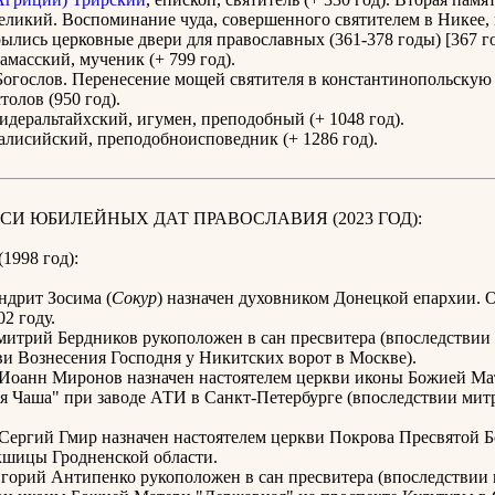
ликий. Воспоминание чуда, совершенного святителем в Никее, к
ылись церковные двери для православных (361-378 годы) [367 го
масский, мученик (+ 799 год).
огослов. Перенесение мощей святителя в константинопольскую
олов (950 год).
деральтайхский, игумен, преподобный (+ 1048 год).
алисийский, преподобноисповедник (+ 1286 год).
СИ ЮБИЛЕЙНЫХ ДАТ ПРАВОСЛАВИЯ (2023 ГОД):
(1998 год):
ндрит Зосима (
Сокур
) назначен духовником Донецкой епархии. 
02 году.
митрий Бердников рукоположен в сан пресвитера (впоследствии
и Вознесения Господня у Никитских ворот в Москве).
 Иоанн Миронов назначен настоятелем церкви иконы Божией Ма
я Чаша" при заводе АТИ в Санкт-Петербурге (впоследствии ми
 Сергий Гмир назначен настоятелем церкви Покрова Пресвятой 
кшицы Гродненской области.
горий Антипенко рукоположен в сан пресвитера (впоследствии 