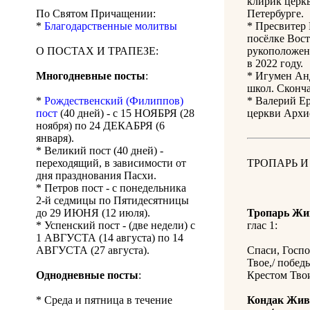
клирик церк
По Святом Причащении:
Петербурге.
*
Благодарственные молитвы
* Пресвитер
посёлке Вост
О ПОСТАХ И ТРАПЕЗЕ:
рукоположен
в 2022 году.
Многодневные посты
:
* Игумен Ан
школ. Сконча
*
Рождественский (Филиппов)
* Валерий Ер
пост
(40 дней) - с 15 НОЯБРЯ (28
церкви Архи
ноября) по 24 ДЕКАБРЯ (6
января).
* Великий пост (40 дней) -
переходящий, в зависимости от
ТРОПАРЬ И
дня празднования Пасхи.
* Петров пост - с понедельника
2-й седмицы по Пятидесятницы
до 29 ИЮНЯ (12 июля).
Тропарь Жи
* Успенский пост - (две недели) с
глас 1:
1 АВГУСТА (14 августа) по 14
АВГУСТА (27 августа).
Спаси, Госпо
Твое,/ побед
Однодневные посты
:
Крестом Тво
* Среда и пятница в течение
Кондак Жив