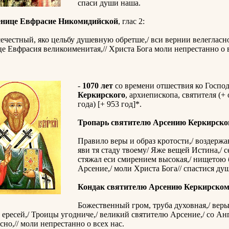
спаси души наша.
енице Евфрасие Никомидийской
, глас 2:
ечестный, яко цельбу душевную обретше,/ вси вернии велегласно
е Евфрасия великоименитая,// Христа Бога моли непрестанно о в
-
1070 лет
со времени отшествия ко Госпо
Керкирского
, архиепископа, святителя (+
года) [+ 953 год]*.
Тропарь святителю Арсению Керкирск
Правило веры и образ кротости,/ воздержа
яви тя стаду твоему/ Яже вещей Истина,/ с
стяжал еси смирением высокая,/ нищетою б
Арсение,/ моли Христа Бога// спастися д
Кондак святителю Арсению Керкирско
Божественный гром, труба духовная,/ вер
 ересей,/ Троицы угодниче,/ великий святителю Арсение,/ со Ан
сно,// моли непрестанно о всех нас.