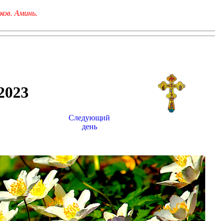
ков. Аминь.
023
Следующий
день