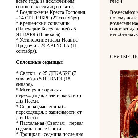
всего года, за исключением
глас 4:
сплошных седмиц и святок.
* Воздвижение Креста Господня
Вознесыйся н
- 14 СЕНТЯБРЯ (27 сентября).
новому жител
* Крещенский сочельник
возвесели на
(Навечерие Богоявления) - 5
сопостаты,/ 
ЯНВАРЯ (18 января).
непобедимую
* Усекновение главы Иоанна
Предтечи - 29 АВГУСТА (11
сентября).
СВЯТЫЕ, 
Сплошные седмицы
:
* Святки - с 25 ДЕКАБРЯ (7
января) до 5 ЯНВАРЯ (18
января).
* Мытаря и фарисея -
переходящая, в зависимости от
дня Пасхи.
* Сырная (масленица) -
переходящая, в зависимости от
дня Пасхи.
* Пасхальная (Светлая) - первая
седмица после Пасхи.
* Троицкая - седмица после дня