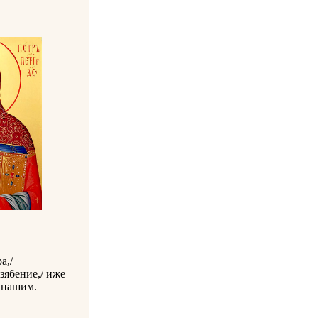
а,/
зябение,/ иже
м нашим.