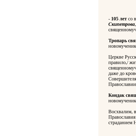
-
105 лет
со 
Скипетрова
священномуче
Тропарь св
новомученику
Церкве Русск
правило,/ жи
священномуч
даже до кров
Совершителя 
Православии/
Кондак свя
новомученику
Восхвалим, в
Православия 
страданием Н