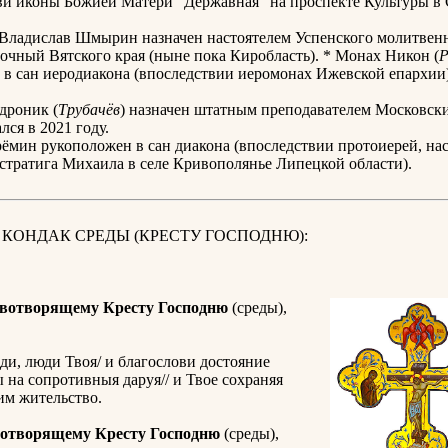
ви иконы Божией Матери "Державная" на проспекте Культуры в 
 Владислав Шмырин назначен настоятелем Успенского молитвенн
очный Вятского края (ныне пока Киробласть). * Монах Никон (
 в сан иеродиакона (впоследствии иеромонах Ижевской епархии)
дроник (
Трубачёв
) назначен штатным преподавателем Московск
лся в 2021 году.
ёмин рукоположен в сан диакона (впоследствии протоиерей, нас
стратига Михаила в селе Кривополянье Липецкой области).
 КОНДАК СРЕДЫ (КРЕСТУ ГОСПОДНЮ):
вотворящему Кресту Господню
(среды),
ди, люди Твоя/ и благослови достояние
ы на сопротивныя даруя// и Твое сохраняя
им жительство.
отворящему Кресту Господню
(среды),