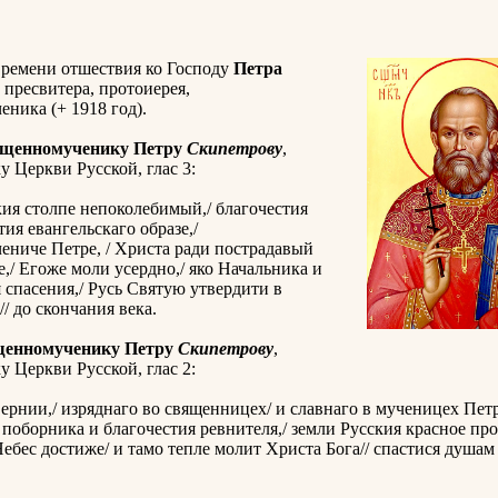
времени отшествия ко Господу
Петра
, пресвитера, протоиерея,
ника (+ 1918 год).
ященномученику Петру
Скипетрову
,
 Церкви Русской, глас 3:
ия столпе непоколебимый,/ благочестия
тия евангельскаго образе,/
ениче Петре, / Христа ради пострадавый
е,/ Егоже моли усердно,/ яко Начальника и
спасения,/ Русь Святую утвердити в
/ до скончания века.
щенномученику Петру
Скипетрову
,
 Церкви Русской, глас 2:
ернии,/ изряднаго во священницех/ и славнаго в мученицех Петр
поборника и благочестия ревнителя,/ земли Русския красное про
ебес достиже/ и тамо тепле молит Христа Бога// спастися душа