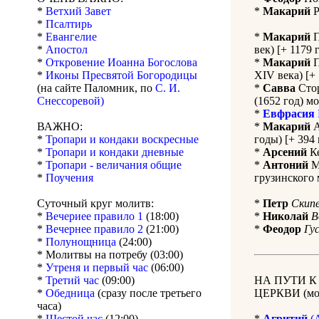
*
Ветхий Завет
*
Макарий
Р
*
Псалтирь
*
Евангелие
*
Макарий
П
*
Апостол
век) [+ 1179 
*
Откровение Иоанна Богослова
*
Макарий
П
*
Иконы Пресвятой Богородицы
XIV века) [+ 
(на сайте Паломник, по
С. И.
*
Савва
Стор
Снессоревой)
(1652 год) м
*
Евфрасия
ВАЖНО:
*
Макарий
А
*
Тропари и кондаки воскресные
годы) [+ 394 
*
Тропари и кондаки дневные
*
Арсений
Ке
*
Тропари - величания общие
*
Антоний
М
*
Поучения
грузинского 
Суточный круг молитв:
*
Петр
Скип
*
Вечериее правило 1
(18:00)
*
Николай
В
*
Вечернее правило 2
(21:00)
*
Феодор
Гу
*
Полунощница
(24:00)
* Молитвы на потребу (03:00)
*
Утреня и первый час
(06:00)
*
Третий час
(09:00)
НА ПУТИ 
*
Обедница
(сразу после третьего
ЦЕРКВИ (мол
часа)
*
Шестой час
(12:00)
*
Агритий
(