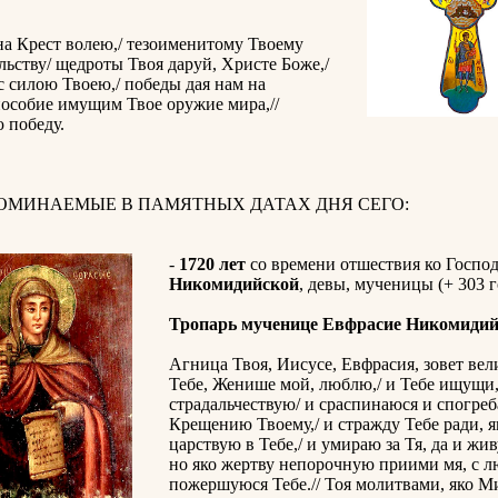
а Крест волею,/ тезоименитому Твоему
ьству/ щедроты Твоя даруй, Христе Боже,/
с силою Твоею,/ победы дая нам на
пособие имущим Твое оружие мира,//
 победу.
ПОМИНАЕМЫЕ В ПАМЯТНЫХ ДАТАХ ДНЯ СЕГО:
-
1720 лет
со времени отшествия ко Госпо
Никомидийской
, девы, мученицы (+ 303 г
Тропарь мученице Евфрасие Никомиди
Агница Твоя, Иисусе, Евфрасия, зовет вел
Тебе, Женише мой, люблю,/ и Тебе ищущи
страдальчествую/ и сраспинаюся и спогре
Крещению Твоему,/ и стражду Тебе ради, я
царствую в Тебе,/ и умираю за Тя, да и жив
но яко жертву непорочную приими мя, с 
пожершуюся Тебе.// Тоя молитвами, яко М