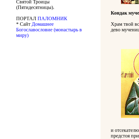
Святой Троицы
(Пятидесятницы).
Кондак муч
ПОРТАЛ
ПАЛОМНИК
* Сайт
Домашнее
Храм твой вс
Богославословие (монастырь в
дево мучениц
миру)
и отсекателю
предстоя при