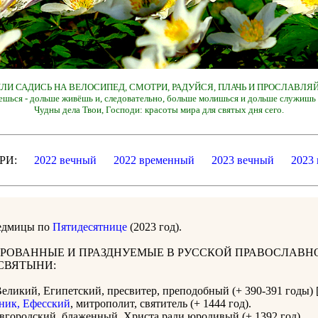
 ИЛИ САДИСЬ НА ВЕЛОСИПЕД, СМОТРИ, РАДУЙСЯ, ПЛАЧЬ И ПРОСЛАВЛЯЙ
ешься - дольше живёшь и, следовательно, больше молишься и дольше служишь 
Чудны дела Твои, Господи: красоты мира для святых дня сего.
ДАРИ:
2022 вечный
2022 временный
2023 вечный
2023
седмицы по
Пятидесятнице
(2023 год).
РОВАННЫЕ И ПРАЗДНУЕМЫЕ В РУССКОЙ ПРАВОСЛАВН
СВЯТЫНИ:
еликий, Египетский, пресвитер, преподобный (+ 390-391 годы) [
ник, Ефесский
, митрополит, святитель (+ 1444 год).
городский, блаженный, Христа ради юродивый (+ 1392 год).