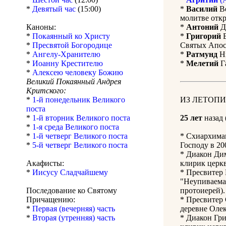
*
Девятый час
(15:00)
*
Василий
Ве
молитве откр
Каноны:
*
Антоний
Да
*
Покаянный ко Христу
*
Григорий
Б
*
Пресвятой Богородице
Святых Апост
*
Ангелу-Хранителю
*
Ратмунд
Ни
*
Иоанну Крестителю
*
Мелетий
Г
*
Алексею человеку Божию
Великий Покаянный Андрея
Критского:
*
1-й понедельник Великого
ИЗ ЛЕТОПИ
поста
*
1-й вторник Великого поста
25 лет
назад 
*
1-я среда Великого поста
*
1-й четверг Великого поста
* Схиархима
*
5-й четверг Великого поста
Господу в 20
* Диакон Ди
Акафисты:
клирик церкв
*
Иисусу Сладчайшему
* Пресвитер
"Неупиваема
Последование ко Святому
протоиерей).
Причащению:
* Пресвитер
*
Первая (вечерняя) часть
деревне Оле
*
Вторая (утренняя) часть
* Диакон Гри