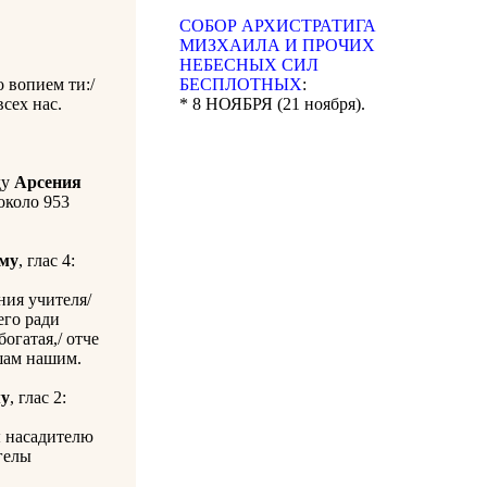
CОБОР АРХИСТРАТИГА
МИЗХАИЛА И ПРОЧИХ
НЕБЕСНЫХ СИЛ
 вопием ти:/
БЕСПЛОТНЫХ
:
сех нас.
* 8 НОЯБРЯ (21 ноября).
ду
Арсения
 около 953
ому
, глас 4:
ния учителя/
его ради
огатая,/ отче
ушам нашим.
му
, глас 2:
ы насадителю
гелы