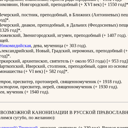
имлянин, Новгородский, преподобный (+ XVI век) [+ 1550 год]*
ечерский, постник, преподобный, в Ближних (Антониевых) пещ
год]*.
ечерский, диакон, преподобный, в Дальних (Феодосиевых) пещер
1326 год]*.
ожевский, Звенигородский, игумен, преподобный (+ 1407 год).
ощей.
Никомидийская
, дева, мученица (+ 303 год).
лександрийский, Новый, Градский, иеромонах, преподобный (+
год]*.
ркирский, архиепископ, святитель (+ около 953 года) [+ 953 год]
арткопский, Иверский, столпник, преподобный, один из основа
монашества (+ VI век) [+ 582 год]*.
етров
, пресвитер, протоиерей, священномученик (+ 1918 год).
осторгов
, пресвитер, иерей, священномученик (+ 1930 год).
сев
, мученик (+ 1940 год).
К ВОЗМОЖНОЙ КАНОНИЗАЦИИ В РУССКОЙ ПРАВОСЛАВ
имся сугубо, по желанию):
Агриций) Трирский
, епископ, святитель (+ 330 год). Вторая памят