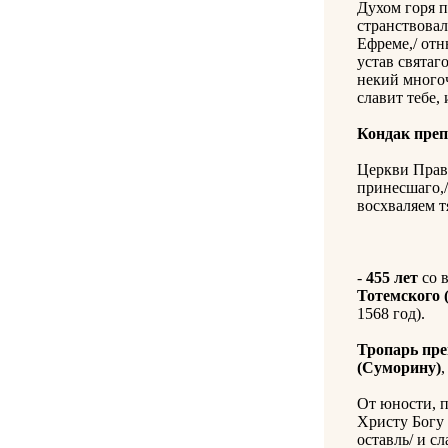
Духом горя п
странствовал
Ефреме,/ отн
устав святаг
некий многоч
славит тебе,
Кондак преп
Церкви Прав
принесшаго,/
восхваляем т
-
455 лет
со 
Тотемского 
1568 год).
Тропарь пр
(Суморину)
,
От юности, п
Христу Богу 
оставль/ и с