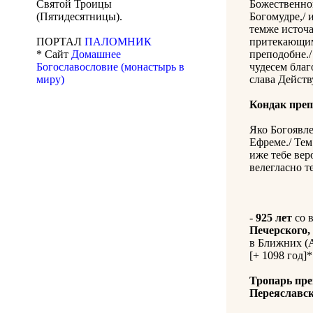
Святой Троицы
Божественно
(Пятидесятницы).
Богомудре,/ 
темже источа
ПОРТАЛ
ПАЛОМНИК
притекающим
* Сайт
Домашнее
преподобне./
Богославословие (монастырь в
чудесем благ
миру)
слава Дейст
Кондак пре
Яко Богоявле
Ефреме./ Тем
иже тебе ве
велегласно т
-
925 лет
со 
Печерского,
в Ближних (А
[+ 1098 год]*
Тропарь пре
Переяславс