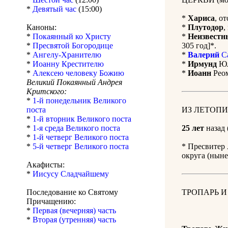
*
Девятый час
(15:00)
*
Хариса
, о
Каноны:
*
Плутодор
,
*
Покаянный ко Христу
*
Неизвестн
*
Пресвятой Богородице
305 год]*.
*
Ангелу-Хранителю
*
Валерий
Са
*
Иоанну Крестителю
*
Ирмунд
Юл
*
Алексею человеку Божию
*
Иоанн
Реом
Великий Покаянный Андрея
Критского:
*
1-й понедельник Великого
поста
ИЗ ЛЕТОПИ
*
1-й вторник Великого поста
*
1-я среда Великого поста
25 лет
назад 
*
1-й четверг Великого поста
*
5-й четверг Великого поста
* Пресвитер
округа (ныне
Акафисты:
*
Иисусу Сладчайшему
Последование ко Святому
ТРОПАРЬ И
Причащению:
*
Первая (вечерняя) часть
*
Вторая (утренняя) часть