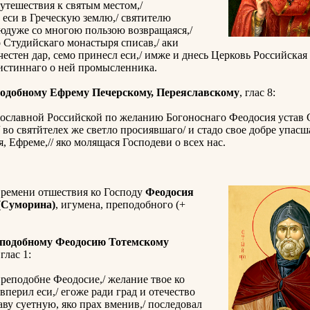
утешествия к святым местом,/
 еси в Греческую землю,/ святителю
юдуже со многою пользою возвращаяся,/
о Студийскаго монастыря списав,/ аки
естен дар, семо принесл еси,/ имже и днесь Церковь Российская 
 истиннаго о ней промысленника.
одобному Ефрему Печерскому, Переяславскому
, глас 8:
ославной Российской по желанию Богоноснаго Феодосия устав
 во святйтелех же светло просиявшаго/ и стадо свое добре упасша
я, Ефреме,// яко молящася Господеви о всех нас.
времени отшествия ко Господу
Феодосия
(Суморина)
, игумена, преподобного (+
еподобному Феодосию Тотемскому
 глас 1:
реподобне Феодосие,/ желание твое ко
вперил еси,/ егоже ради град и отечество
лаву суетную, яко прах вменив,/ последовал