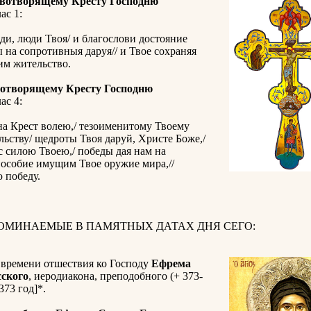
вотворящему Кресту Господню
ас 1:
ди, люди Твоя/ и благослови достояние
ы на сопротивныя даруя// и Твое сохраняя
им жительство.
отворящему Кресту Господню
ас 4:
а Крест волею,/ тезоименитому Твоему
ьству/ щедроты Твоя даруй, Христе Боже,/
с силою Твоею,/ победы дая нам на
пособие имущим Твое оружие мира,//
 победу.
ПОМИНАЕМЫЕ В ПАМЯТНЫХ ДАТАХ ДНЯ СЕГО:
 времени отшествия ко Господу
Ефрема
ского
, иеродиакона, преподобного (+ 373-
373 год]*.