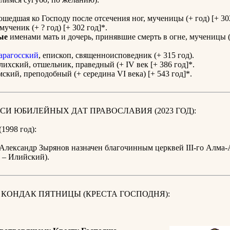
тошедшая ко Господу после отсечения ног, мученицы (+ год) [+ 30
 мученик (+ ? год) [+ 302 год]*.
ые
именами мать и дочерь, принявшие смерть в огне, мученицы (+
рагосский
, епископ, священноисповедник (+ 315 год).
ихский, отшельник, праведный (+ IV век [+ 386 год]*.
ский, преподобный (+ середина VI века) [+ 543 год]*.
СИ ЮБИЛЕЙНЫХ ДАТ ПРАВОСЛАВИЯ (2023 ГОД):
(1998 год):
 Александр Зырянов назначен благочинным церквей III-го Алма-
 – Илийский).
 КОНДАК ПЯТНИЦЫ (КРЕСТА ГОСПОДНЯ):