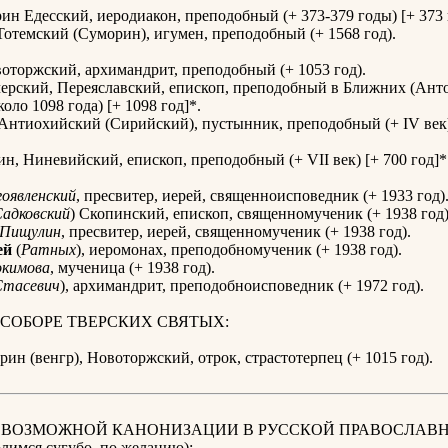
н Едесский, иеродиакон, преподобный (+ 373-379 годы) [+ 373 
отемский (Суморин), игумен, преподобный (+ 1568 год).
оторжский, архимандрит, преподобный (+ 1053 год).
ерский, Переяславский, епископ, преподобный в Ближних (Ант
оло 1098 года) [+ 1098 год]*.
Антиохийский (Сирийский), пустынник, преподобный (+ IV век)
н, Ниневийский, епископ, преподобный (+ VII век) [+ 700 год]*
гоявленский
, пресвитер, иерей, священноисповедник (+ 1933 год)
адковский
) Скопинский, епископ, священномученик (+ 1938 год)
Пищулин
, пресвитер, иерей, священномученик (+ 1938 год).
ей
(
Ратных
), иеромонах, преподобномученик (+ 1938 год).
окимова
, мученица (+ 1938 год).
Стасевич
), архимандрит, преподобноисповедник (+ 1972 год).
 СОБОРЕ ТВЕРСКИХ СВЯТЫХ:
рин (венгр), Новоторжский, отрок, страстотерпец (+ 1015 год).
К ВОЗМОЖНОЙ КАНОНИЗАЦИИ В РУССКОЙ ПРАВОСЛАВ
имся сугубо, по желанию):