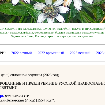
 ИЛИ САДИСЬ НА ВЕЛОСИПЕД, СМОТРИ, РАДУЙСЯ, ПЛАЧЬ И ПРОСЛАВЛЯЙ
ешься - дольше живёшь и, следовательно, больше молишься и дольше служишь 
Чудны дела Твои, Господи: красоты мира для святых дня сего.
ДАРИ:
2022 вечный
2022 временный
2023 вечный
2023
й день) сплошной седмицы
(2023 год).
РОВАННЫЕ И ПРАЗДНУЕМЫЕ В РУССКОЙ ПРАВОСЛАВН
СВЯТЫНИ:
рь
ради иконы Ея
:
ая-Тотемская
(? год) [1554 год]*.