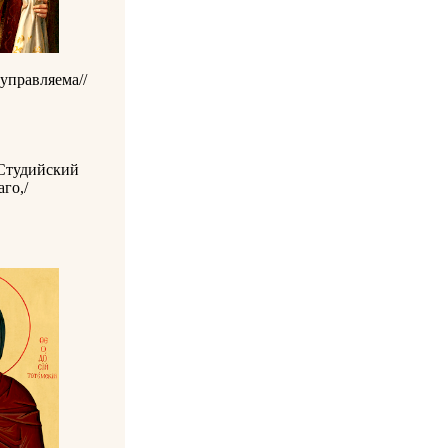
управляема//
 Студийский
го,/