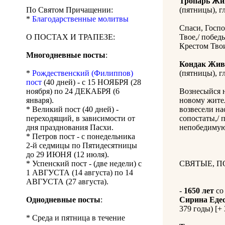
Тропарь Жи
По Святом Причащении:
(пятницы), гл
*
Благодарственные молитвы
Спаси, Госпо
О ПОСТАХ И ТРАПЕЗЕ:
Твое,/ побед
Крестом Тво
Многодневные посты
:
Кондак Жив
*
Рождественский (Филиппов)
(пятницы), гл
пост
(40 дней) - с 15 НОЯБРЯ (28
ноября) по 24 ДЕКАБРЯ (6
Вознесыйся н
января).
новому жител
* Великий пост (40 дней) -
возвесели на
переходящий, в зависимости от
сопостаты,/ 
дня празднования Пасхи.
непобедимую
* Петров пост - с понедельника
2-й седмицы по Пятидесятницы
до 29 ИЮНЯ (12 июля).
* Успенский пост - (две недели) с
СВЯТЫЕ, 
1 АВГУСТА (14 августа) по 14
АВГУСТА (27 августа).
-
1650 лет
со
Однодневные посты
:
Сирина Едес
379 годы) [+ 
* Среда и пятница в течение