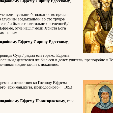
еподобному Ефрему Сирину Едесскому
,
еченьми пустыни безплодное возделал
из глубины воздыханьми во сто трудов
еси,/ и был еси светильник вселенней,/
 Ефреме, отче наш,// моли Христа Бога
шам нашим.
подобному Ефрему Сирину Едесскому
,
ровидя Суда,/ рыдал еси горько, Ефреме,
олвный,/ делателен же был еси в делех учитель, преподобне.// Т
ленивыя воздвизаеши к покаянию.
времени отшествия ко Господу
Ефрема
ого
, архимандрита, преподобного (+ 1053
еподобному Ефрему Новоторжскому
, глас