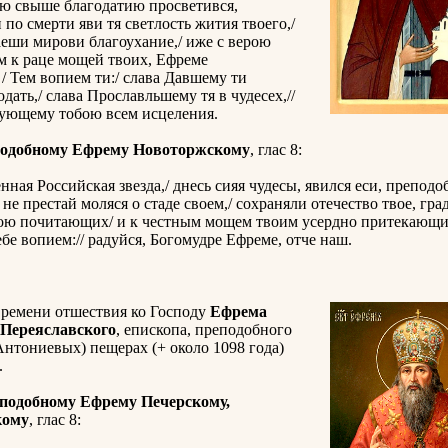
ю свыше благодатию просветився,
и по смерти яви тя светлость жития твоего,/
еши мирови благоухание,/ иже с верою
 к раце мощей твоих, Ефреме
 / Тем вопием ти:/ слава Давшему ти
одать,/ слава Прославльшему тя в чудесех,//
вующему тобою всем исцеления.
подобному Ефрему Новоторжскому
, глас 8:
нная Российская звезда,/ днесь сияя чудесы, явился еси, преподо
 не престай моляся о стаде своем,/ сохраняли отечество твое, гра
рою почитающих/ и к честным мощем твоим усердно притекающих
ебе вопием:// радуйся, Богомудре Ефреме, отче наш.
времени отшествия ко Господу
Ефрема
 Переяславского
, епископа, преподобного
нтониевых) пещерах (+ около 1098 года)
.
подобному Ефрему Печерскому,
кому
, глас 8: