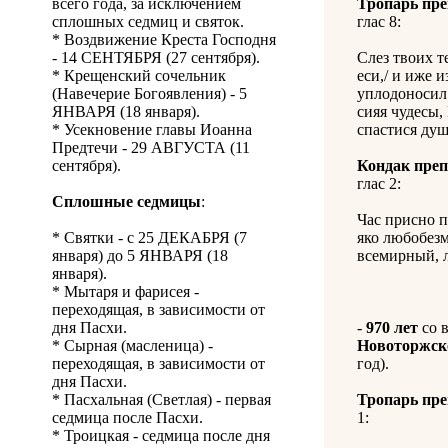
всего года, за исключением
Тропарь пр
сплошных седмиц и святок.
глас 8:
* Воздвижение Креста Господня
- 14 СЕНТЯБРЯ (27 сентября).
Слез твоих т
* Крещенский сочельник
еси,/ и иже 
(Навечерие Богоявления) - 5
уплодоносил 
ЯНВАРЯ (18 января).
сияя чудесы,
* Усекновение главы Иоанна
спастися ду
Предтечи - 29 АВГУСТА (11
сентября).
Кондак пре
глас 2:
Сплошные седмицы
:
Час присно п
* Святки - с 25 ДЕКАБРЯ (7
яко любобезм
января) до 5 ЯНВАРЯ (18
всемирный, 
января).
* Мытаря и фарисея -
переходящая, в зависимости от
дня Пасхи.
-
970 лет
со 
* Сырная (масленица) -
Новоторжск
переходящая, в зависимости от
год).
дня Пасхи.
* Пасхальная (Светлая) - первая
Тропарь пр
седмица после Пасхи.
1:
* Троицкая - седмица после дня