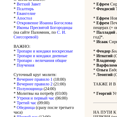
*
Ветхий Завет
*
Ефрем
Сири
*
Псалтирь
*
Феодосий
Т
*
Евангелие
*
Апостол
*
Ефрем
Нов
*
Откровение Иоанна Богослова
*
Ефрем
Печ
*
Иконы Пресвятой Богородицы
пещерах (+ ок
(на сайте Паломник, по
С. И.
*
Палладий
Снессоревой)
год]*.
*
Исаак
Сири
ВАЖНО:
*
Тропари и кондаки воскресные
*
Феодор
Бо
*
Тропари и кондаки дневные
*
Игнатий
(
С
*
Тропари - величания общие
*
Владимир
*
Поучения
*
Варфолом
*
Ольга
Евд
Суточный круг молитв:
*
Леонтий
(
*
Вечериее правило 1
(18:00)
*
Вечернее правило 2
(21:00)
ТАКЖЕ И В
*
Полунощница
(24:00)
* Молитвы на потребу (03:00)
*
Георгий
Уг
*
Утреня и первый час
(06:00)
*
Третий час
(09:00)
*
Обедница
(сразу после третьего
часа)
НА ПУТИ 
*
Шестой час
(12:00)
ЦЕРКВИ (мол