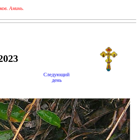
ков. Аминь.
023
Следующий
день