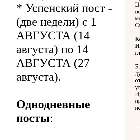
* Успенский пост -
Ц
п
(две недели) с 1
м
С
АВГУСТА (14
К
августа) по 14
И
гл
АВГУСТА (27
Б
августа).
д
о
у
И
Однодневные
п
н
посты
: