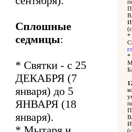
сентября).
п
П
В
И
Сплошные
(
*
седмицы
:
С
г
*
* Святки - с 25
М
Б
ДЕКАБРЯ (7
1
января) до 5
к
у
ЯНВАРЯ (18
п
П
января).
В
И
* Мытаря и
(