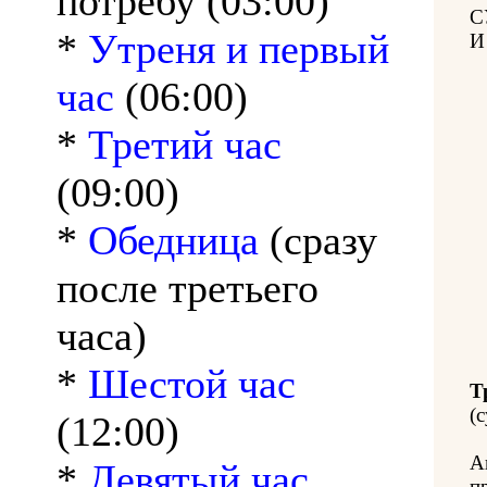
потребу (03:00)
С
*
Утреня и первый
И
час
(06:00)
*
Третий час
(09:00)
*
Обедница
(сразу
после третьего
часа)
*
Шестой час
Т
(с
(12:00)
А
*
Девятый час
п