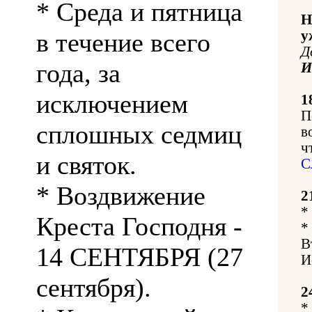
* Среда и пятница
Н
в течение всего
у
Д
года, за
исключением
1
П
сплошных седмиц
в
ч
и святок.
С
* Воздвижение
2
*
Креста Господня -
*
В
14 СЕНТЯБРЯ (27
И
сентября).
2
*