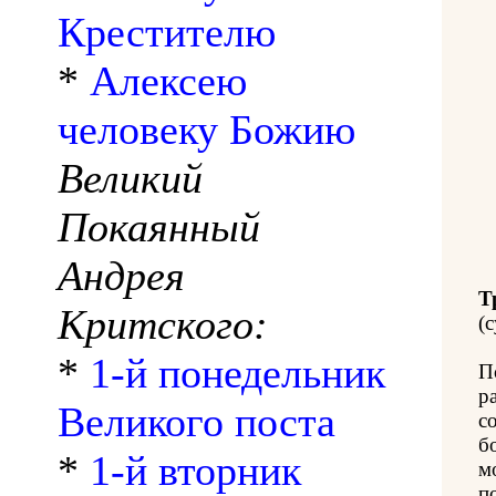
Крестителю
*
Алексею
человеку Божию
Великий
Покаянный
Андрея
Т
Критского:
(с
*
1-й понедельник
П
р
Великого поста
с
б
*
1-й вторник
м
п