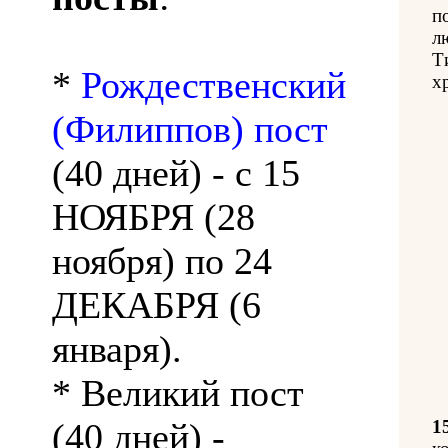
п
л
Т
*
Рождественский
х
(Филиппов) пост
(40 дней) - с 15
НОЯБРЯ (28
ноября) по 24
ДЕКАБРЯ (6
января).
* Великий пост
(40 дней) -
1