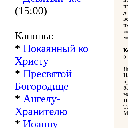
п
(15:00)
д
в
и
як
Каноны:
м
*
Покаянный ко
К
(с
Христу
Я
*
Пресвятой
Н
п
Богородице
б
м
*
Ангелу-
Ц
Т
Хранителю
М
*
Иоанну