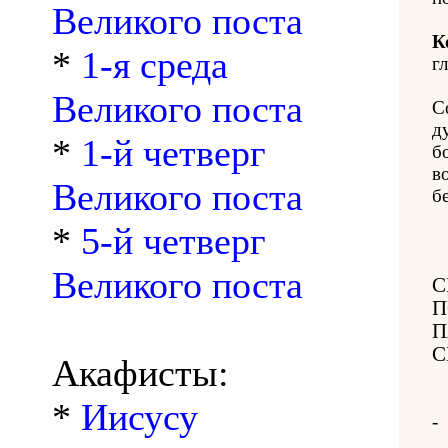
Великого поста
К
*
1-я среда
гл
Великого поста
С
д
*
1-й четверг
б
в
Великого поста
б
*
5-й четверг
Великого поста
С
П
П
С
Акафисты:
*
Иисусу
-