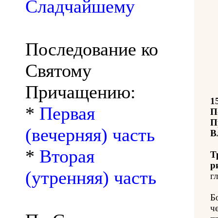
Сладчайшему
Последование ко
Святому
Причащению:
1
*
Первая
П
П
(вечерняя) часть
В
*
Вторая
Т
р
(утренняя) часть
гл
Б
ч