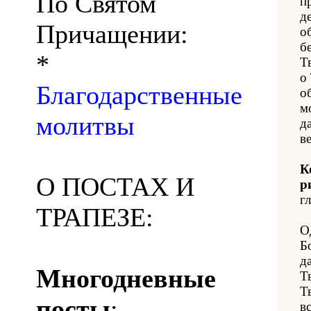
По Святом
п
д
Причащении:
о
б
*
Т
о
Благодарственные
о
м
молитвы
д
в
К
О ПОСТАХ И
р
гл
ТРАПЕЗЕ:
О
Б
д
Многодневные
Т
Т
посты
:
в