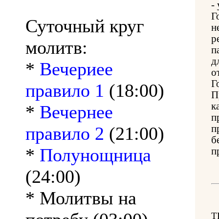
-
Г
Суточный круг
н
р
молитв:
п
д
*
Вечериее
о
Г
правило 1
(18:00)
П
к
*
Вечернее
п
правило 2
(21:00)
п
б
*
Полунощница
п
(24:00)
* Молитвы на
Т