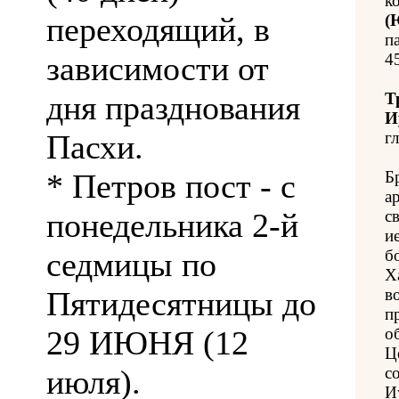
к
переходящий, в
(
п
зависимости от
4
дня празднования
Т
И
Пасхи.
гл
* Петров пост - с
Б
а
понедельника 2-й
с
и
седмицы по
б
Х
Пятидесятницы до
в
п
29 ИЮНЯ (12
о
Ц
июля).
с
И