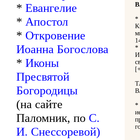
В
*
Евангелие
*
Апостол
*
К
*
Откровение
м
1
Иоанна Богослова
*
И
*
Иконы
с
[
Пресвятой
Т
Богородицы
В
(на сайте
*
и
Паломник, по
С.
п
г
И. Снессоревой)