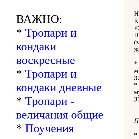
Н
ВАЖНО:
К
Р
*
Тропари и
П
(
кондаки
ж
воскресные
*
*
Тропари и
м
3
кондаки дневные
*
м
*
Тропари -
3
величания общие
П
*
Поучения
*