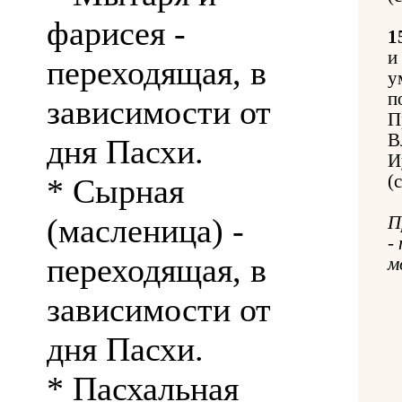
фарисея -
1
и
переходящая, в
у
п
зависимости от
П
В
дня Пасхи.
И
(
* Сырная
(масленица) -
П
-
переходящая, в
м
зависимости от
дня Пасхи.
* Пасхальная