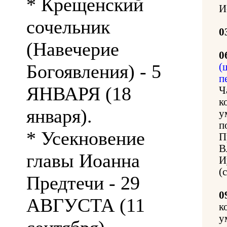
* Крещенский
И
сочельник
0
(Навечерие
0
Богоявления) - 5
(
п
ЯНВАРЯ (18
Ч
к
января).
у
п
* Усекновение
П
В
главы Иоанна
И
(
Предтечи - 29
0
АВГУСТА (11
к
у