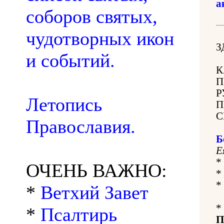
а
соборов святых,
чудотворных икон
З
и событий.
К
П
Р
Летопись
П
С
Православия.
Б
Е
*
ОЧЕНЬ ВАЖНО:
*
*
*
Ветхий Завет
*
*
Псалтирь
П