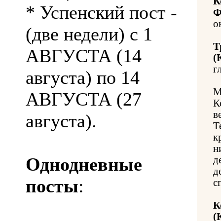
К
* Успенский пост -
Ф
о
(две недели) с 1
Т
АВГУСТА (14
(
г
августа) по 14
М
АВГУСТА (27
К
в
августа).
Т
к
н
Однодневные
д
д
посты
:
с
К
(