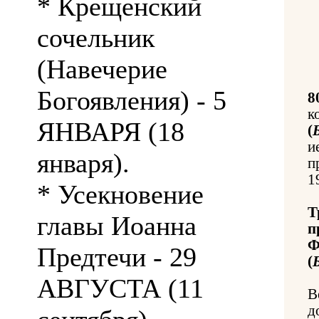
* Крещенский
сочельник
(Навечерие
Богоявления) - 5
8
к
ЯНВАРЯ (18
(
и
января).
п
1
* Усекновение
Т
главы Иоанна
п
Ф
Предтечи - 29
(
АВГУСТА (11
В
д