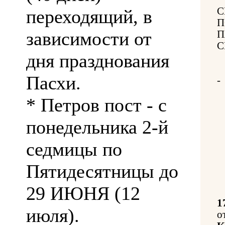
С
переходящий, в
П
зависимости от
П
С
дня празднования
Пасхи.
-
* Петров пост - с
понедельника 2-й
седмицы по
Пятидесятницы до
29 ИЮНЯ (12
1
июля).
о