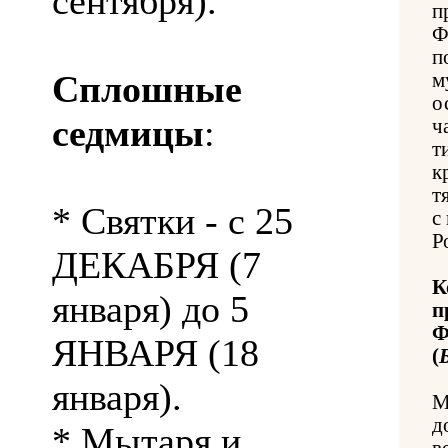
сентября).
п
Ф
п
Сплошные
м
о
седмицы
:
ч
т
к
т
* Святки - с 25
с
Р
ДЕКАБРЯ (7
К
января) до 5
п
Ф
ЯНВАРЯ (18
(
января).
М
д
* Мытаря и
в