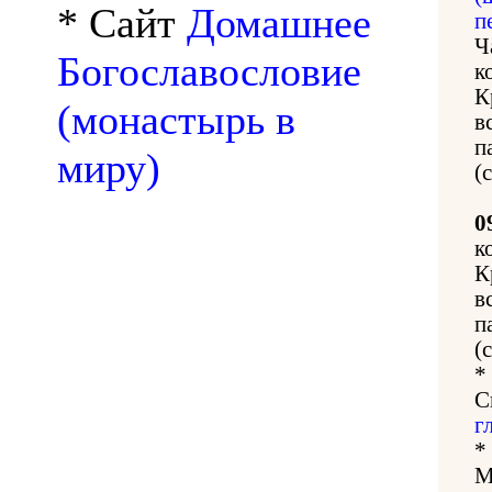
* Сайт
Домашнее
п
Ч
Богославословие
к
К
(монастырь в
в
п
миру)
(
0
к
К
в
п
(
*
С
г
*
М