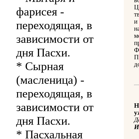
Ц
фарисея -
т
и
переходящая, в
н
зависимости от
м
п
дня Пасхи.
Ф
П
* Сырная
д
(масленица) -
переходящая, в
зависимости от
Н
у
дня Пасхи.
Д
* Пасхальная