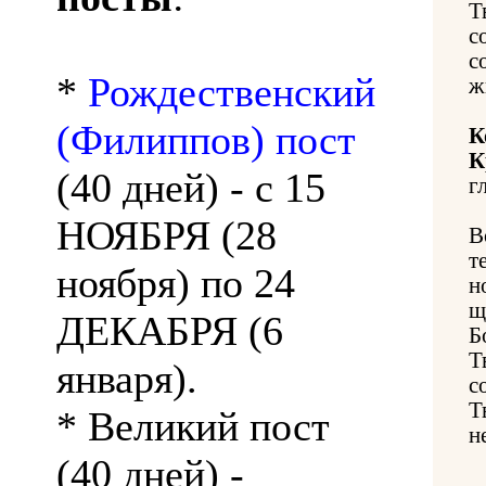
Т
с
с
*
Рождественский
ж
(Филиппов) пост
К
К
(40 дней) - с 15
г
НОЯБРЯ (28
В
т
ноября) по 24
н
щ
ДЕКАБРЯ (6
Б
Т
января).
с
Т
* Великий пост
н
(40 дней) -