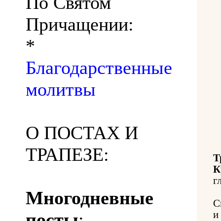
По Святом
Причащении:
*
Благодарственные
молитвы
О ПОСТАХ И
ТРАПЕЗЕ:
Т
К
г
Многодневные
С
посты
:
и