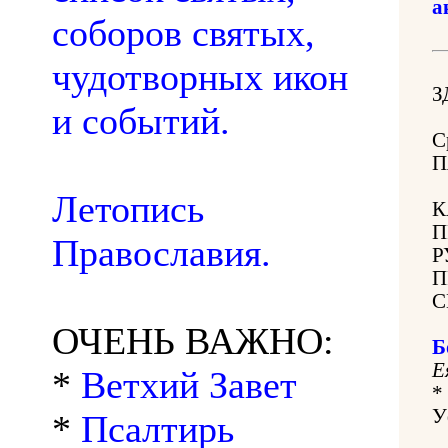
а
соборов святых,
чудотворных икон
З
и событий.
С
П
Летопись
К
П
Православия.
Р
П
С
ОЧЕНЬ ВАЖНО:
Б
Е
*
Ветхий Завет
*
У
*
Псалтирь