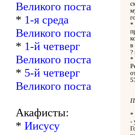
Великого поста
с
м
*
1-я среда
г
*
Великого поста
п
к
*
1-й четверг
в
?
Великого поста
*
Р
*
5-й четверг
о
5
Великого поста
П
Акафисты:
*
-
*
Иисусу
Г