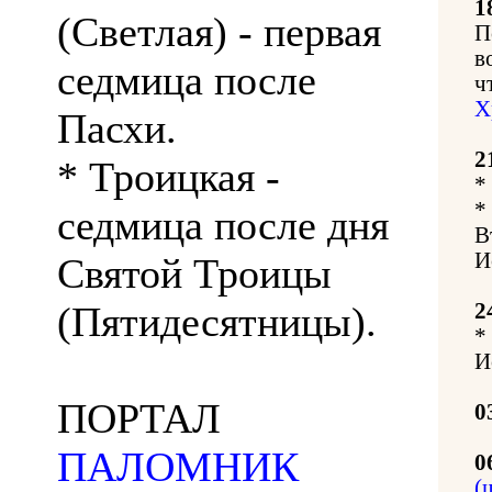
1
(Светлая) - первая
П
в
седмица после
ч
Х
Пасхи.
2
* Троицкая -
*
*
седмица после дня
В
И
Святой Троицы
(Пятидесятницы).
2
*
И
ПОРТАЛ
0
ПАЛОМНИК
0
(