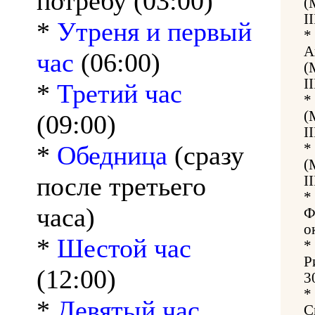
потребу (03:00)
(
I
*
Утреня и первый
*
А
час
(06:00)
(
I
*
Третий час
*
(
(09:00)
I
*
Обедница
(сразу
*
(
после третьего
I
*
часа)
Ф
о
*
Шестой час
*
Р
(12:00)
3
*
*
Девятый час
С