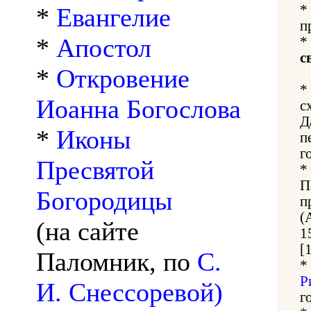
*
*
Евангелие
п
*
Апостол
*
с
*
Откровение
*
Иоанна Богослова
с
Д
*
Иконы
п
г
Пресвятой
*
П
Богородицы
п
(
(на сайте
1
[
Паломник, по
С.
*
Р
И. Снессоревой)
г