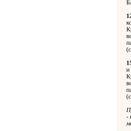
Б
1
к
К
в
п
(
1
и
К
в
п
(
П
-
м