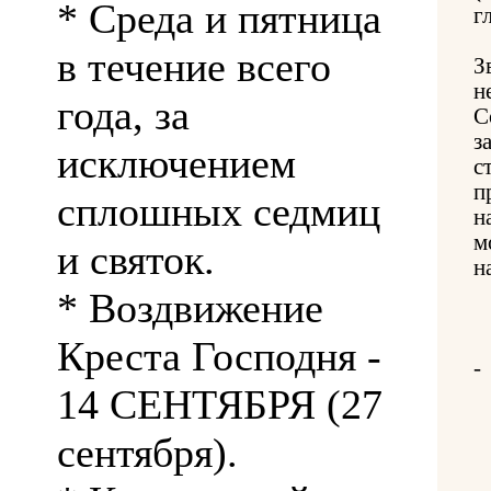
* Среда и пятница
г
в течение всего
З
н
года, за
С
з
исключением
с
п
сплошных седмиц
н
м
и святок.
н
* Воздвижение
Креста Господня -
-
14 СЕНТЯБРЯ (27
сентября).