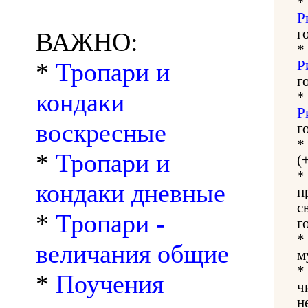
*
Р
г
ВАЖНО:
*
*
Тропари и
Р
г
кондаки
*
Р
воскресные
г
*
*
Тропари и
(
*
кондаки дневные
п
с
*
Тропари -
г
*
величания общие
м
*
*
Поучения
ч
н