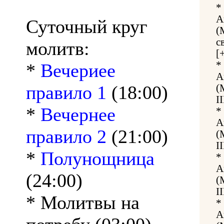
*
А
Суточный круг
(
с
молитв:
[
*
*
Вечериее
А
правило 1
(18:00)
(
I
*
Вечернее
*
А
правило 2
(21:00)
(
I
*
Полунощница
*
А
(24:00)
(
I
* Молитвы на
*
А