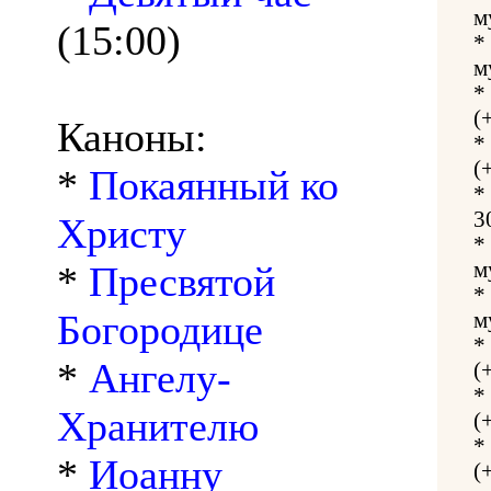
м
(15:00)
*
м
*
(
Каноны:
*
(
*
Покаянный ко
*
3
Христу
*
м
*
Пресвятой
*
Богородице
м
*
*
Ангелу-
(
*
Хранителю
(
*
*
Иоанну
(