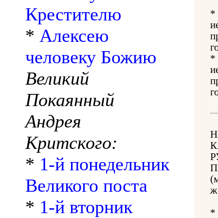
Крестителю
*
и
*
Алексею
п
г
человеку Божию
*
и
Великий
п
г
Покаянный
Андрея
Н
Критского:
К
Р
*
1-й понедельник
П
(
Великого поста
ж
*
1-й вторник
*