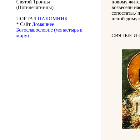
Святой Троицы
новому жител
(Пятидесятницы).
возвесели на
сопостаты,/ 
ПОРТАЛ
ПАЛОМНИК
непобедимую
* Сайт
Домашнее
Богославословие (монастырь в
миру)
СВЯТЫЕ И