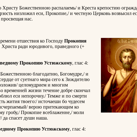
 Христу Божественною распалаемь/ и Креста крепостию огражда
рзость низложил еси, Прокопие,/ и честную Церковь возвысил ес
 просвещая нас.
времени отшествия ко Господу
Прокопия
, Христа ради юродивого, праведного (+
аведному Прокопию Устюжскому
, глас 4:
 Божественною благодатию, Богомудре,/ и
 сердце от суетнаго мира сего к Зиждителю
озложив/ целомудрием и многим
во временней жизни течение добре скончал
соблюл еси непорочну./ Темже и по смерти
сть жития твоего:/ источаеши бо чудесем
исчерпаемый/ верою притекающим ко
му гробу,/ Прокопие всеблаженне,/ моли
// да спасет души наша.
ведному Прокопию Устюжскому
, глас 4: