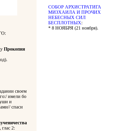
CОБОР АРХИСТРАТИГА
МИЗХАИЛА И ПРОЧИХ
НЕБЕСНЫХ СИЛ
БЕСПЛОТНЫХ
:
* 8 НОЯБРЯ (21 ноября).
О:
ду
Прокопия
од).
адании своем
го:/ имели бо
руши и
ами// спаси
мученичества
, глас 2: