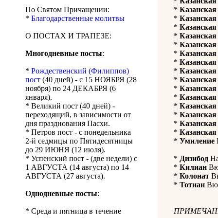
*
Казанская
По Святом Причащении:
*
Казанская
*
Благодарственные молитвы
*
Казанская
*
Казанская
О ПОСТАХ И ТРАПЕЗЕ:
*
Казанская
*
Казанская
Многодневные посты
:
*
Казанская
*
Казанская
*
Рождественский (Филиппов)
*
Казанская
пост
(40 дней) - с 15 НОЯБРЯ (28
*
Казанская
ноября) по 24 ДЕКАБРЯ (6
*
Казанская
января).
*
Казанская
* Великий пост (40 дней) -
*
Казанская
переходящий, в зависимости от
*
Казанская
дня празднования Пасхи.
*
Казанская
* Петров пост - с понедельника
*
Казанская
2-й седмицы по Пятидесятницы
*
Умиление
до 29 ИЮНЯ (12 июля).
* Успенский пост - (две недели) с
*
Дизибод
На
1 АВГУСТА (14 августа) по 14
*
Килиан
Вюр
АВГУСТА (27 августа).
*
Колонат
Вю
*
Тотнан
Вюр
Однодневные посты
:
* Среда и пятница в течение
ПРИМЕЧАН