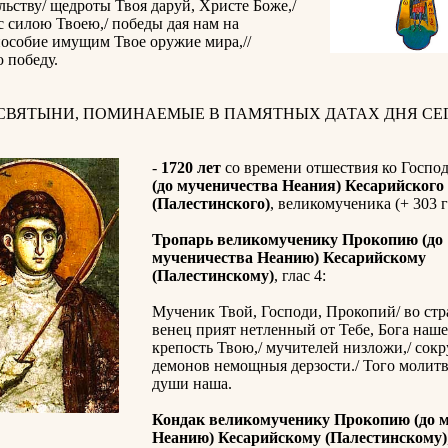
ьству/ щедроты Твоя даруй, Христе Боже,/
с силою Твоею,/ победы дая нам на
пособие имущим Твое оружие мира,//
 победу.
 СВЯТЫНИ, ПОМИНАЕМЫЕ В ПАМЯТНЫХ ДАТАХ ДНЯ СЕГ
-
1720 лет
со времени отшествия ко Госпо
(до мученичества Неания) Кесарийского
(Палестинского)
, великомученика (+ 303 г
Тропарь великомученику Прокопию (до
мученичества Неанию) Кесарийскому
(Палестинскому)
, глас 4:
Мученик Твой, Господи, Прокопий/ во стр
венец прият нетленный от Тебе, Бога наше
крепость Твою,/ мучителей низложи,/ сок
демонов немощныя дерзости./ Того молитв
души наша.
Кондак великомученику Прокопию (до 
Неанию) Кесарийскому (Палестинскому)