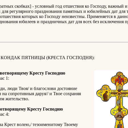
дратных скобках] - условный год отшествия ко Господу, важный и
для регулярного празднования памятных и юбилейных дат для т
отшествия которых ко Господу неизвестны. Применяется в данн
днования юбилеев и праздничных дат для всех без исключения 
 КОНДАК ПЯТНИЦЫ (КРЕСТА ГОСПОДНЯ):
вотворящему Кресту Господню
ас 1:
ди, люди Твоя/ и благослови достояние
ы на сопротивныя даруя// и Твое сохраняя
им жительство.
отворящему Кресту Господню
ас 4:
а Крест волею,/ тезоименитому Твоему