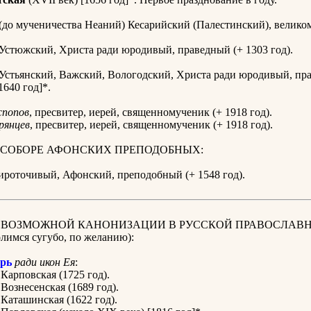
(до мученичества Неаний) Кесарийский (Палестинский), велико
Устюжский, Христа ради юродивый, праведный (+ 1303 год).
Устьянский, Важский, Вологодский, Христа ради юродивый, пр
1640 год]*.
спопов
, пресвитер, иерей, священномученик (+ 1918 год).
рянцев
, пресвитер, иерей, священномученик (+ 1918 год).
 СОБОРЕ АФОНСКИХ ПРЕПОДОБНЫХ:
роточивый, Афонский, преподобный (+ 1548 год).
К ВОЗМОЖНОЙ КАНОНИЗАЦИИ В РУССКОЙ ПРАВОСЛАВ
имся сугубо, по желанию):
рь
ради икон Ея
:
Карповская (1725 год).
Вознесенская (1689 год).
Каташинская (1622 год).