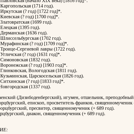
Павловская (начало XIX века) [1816 год]*.
Каргопольская (1714 год).
Иркутская (? год) [1722 год]*.
Киевская (? год) [1700 год]*.
Златовратская (1699 год).
Елецкая (1395 год).
Дерманская (1636 год).
Шлиссельбургская (1702 год).
Мурафинская (? год) [1709 год]*.
Троице-Сергиевой лавры (1722 год).
Угличская (? год) (1631 год]*.
Симоновская (1832 год).
Воронежская (? год) [1903 год]*.
Глинковская, Вологодская (1811 год).
Кузьминская, Царскосельская (1826 год).
Ситхинская (? год) [1833 год]*.
Новгородская (1337 год).
енский (Дизибоденбергский), игумен, отшельник, преподобный (
цбургский, епископ, просветитель франков, священномученик (
рцбургский, пресвитер, священномученик (+ 689 год).
цбургский, диакон, священномученик (+ 689 год).
ИЕ: