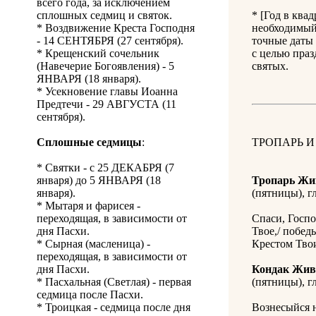
всего года, за исключением
сплошных седмиц и святок.
* [Год в ква
* Воздвижение Креста Господня
необходимый 
- 14 СЕНТЯБРЯ (27 сентября).
точные даты 
* Крещенский сочельник
с целью праз
(Навечерие Богоявления) - 5
святых.
ЯНВАРЯ (18 января).
* Усекновение главы Иоанна
Предтечи - 29 АВГУСТА (11
сентября).
Сплошные седмицы
:
ТРОПАРЬ И
* Святки - с 25 ДЕКАБРЯ (7
января) до 5 ЯНВАРЯ (18
Тропарь Жи
января).
(пятницы), гл
* Мытаря и фарисея -
переходящая, в зависимости от
Спаси, Госпо
дня Пасхи.
Твое,/ побед
* Сырная (масленица) -
Крестом Тво
переходящая, в зависимости от
дня Пасхи.
Кондак Жив
* Пасхальная (Светлая) - первая
(пятницы), гл
седмица после Пасхи.
* Троицкая - седмица после дня
Вознесыйся н