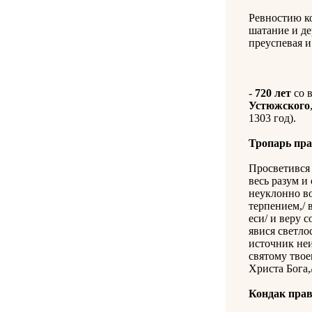
Ревностию ко
шатание и де
преуспевая и
-
720 лет
со 
Устюжского
1303 год).
Тропарь пр
Просветився
весь разум и
неуклонно в
терпением,/ 
еси/ и веру 
явися светло
источник не
святому твое
Христа Бога,
Кондак пра