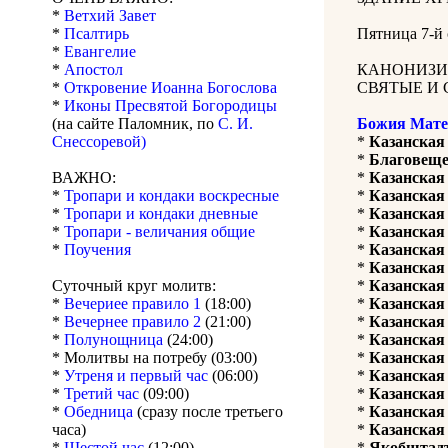
*
Ветхий Завет
*
Псалтирь
Пятница 7-й
*
Евангелие
*
Апостол
КАНОНИЗИ
*
Откровение Иоанна Богослова
СВЯТЫЕ И 
*
Иконы Пресвятой Богородицы
(на сайте Паломник, по
С. И.
Божия Мате
Снессоревой)
*
Казанская
*
Благовеще
ВАЖНО:
*
Казанская
*
Тропари и кондаки воскресные
*
Казанская
*
Тропари и кондаки дневные
*
Казанская
*
Тропари - величания общие
*
Казанская
*
Поучения
*
Казанская
*
Казанская
Суточный круг молитв:
*
Казанская
*
Вечериее правило 1
(18:00)
*
Казанская
*
Вечернее правило 2
(21:00)
*
Казанская
*
Полунощница
(24:00)
*
Казанская
* Молитвы на потребу (03:00)
*
Казанская
*
Утреня и первый час
(06:00)
*
Казанская
*
Третий час
(09:00)
*
Казанская
*
Обедница
(сразу после третьего
*
Казанская
часа)
*
Казанская
*
Шестой час
(12:00)
*
Якобштад