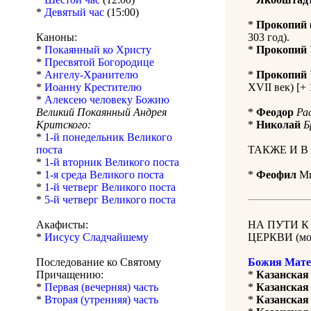
*
Девятый час
(15:00)
*
Прокопий
Каноны:
303 год).
*
Покаянный ко Христу
*
Прокопий
*
Пресвятой Богородице
*
Ангелу-Хранителю
*
Прокопий
*
Иоанну Крестителю
XVII век) [+ 
*
Алексею человеку Божию
Великий Покаянный Андрея
*
Феодор
Ра
Критского:
*
Николай
Б
*
1-й понедельник Великого
поста
ТАКЖЕ И В
*
1-й вторник Великого поста
*
1-я среда Великого поста
*
Феофил
Ми
*
1-й четверг Великого поста
*
5-й четверг Великого поста
Акафисты:
НА ПУТИ 
*
Иисусу Сладчайшему
ЦЕРКВИ (мол
Последование ко Святому
Божия Мате
Причащению:
*
Казанская
*
Первая (вечерняя) часть
*
Казанская
*
Вторая (утренняя) часть
*
Казанская