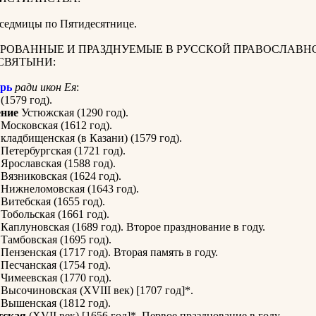
 седмицы по Пятидесятнице.
РОВАННЫЕ И ПРАЗДНУЕМЫЕ В РУССКОЙ ПРАВОСЛАВН
СВЯТЫНИ:
рь
ради икон Ея
:
(1579 год).
ние
Устюжская (1290 год).
Московская (1612 год).
кладбищенская (в Казани) (1579 год).
Петербургская (1721 год).
Ярославская (1588 год).
Вязниковская (1624 год).
Нижнеломовская (1643 год).
Витебская (1655 год).
Тобольская (1661 год).
Каплуновская (1689 год). Второе празднование в году.
Тамбовская (1695 год).
Пензенская (1717 год). Вторая память в году.
Песчанская (1754 год).
Чимеевская (1770 год).
Высочиновская (XVIII век) [1707 год]*.
Вышенская (1812 год).
тская
(XVII век) [1656 год]*. Первое празднование в году.