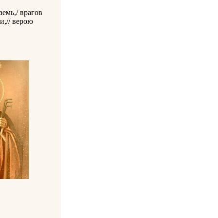
емь,/ врагов
и,// верою