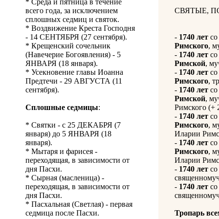
* Среда и пятница в течение
всего года, за исключением
СВЯТЫЕ, 
сплошных седмиц и святок.
* Воздвижение Креста Господня
- 14 СЕНТЯБРЯ (27 сентября).
-
1740 лет
со
* Крещенский сочельник
Римского
, м
(Навечерие Богоявления) - 5
-
1740 лет
со
ЯНВАРЯ (18 января).
Римской
, му
* Усекновение главы Иоанна
-
1740 лет
со
Предтечи - 29 АВГУСТА (11
Римского
, т
сентября).
-
1740 лет
со
Римской
, м
Сплошные седмицы
:
Римского (+ 2
-
1740 лет
со
* Святки - с 25 ДЕКАБРЯ (7
Римского
, 
января) до 5 ЯНВАРЯ (18
Иларии Римск
января).
-
1740 лет
со
* Мытаря и фарисея -
Римского
, 
переходящая, в зависимости от
Иларии Римск
дня Пасхи.
-
1740 лет
со
* Сырная (масленица) -
священномуче
переходящая, в зависимости от
-
1740 лет
со
дня Пасхи.
священномуче
* Пасхальная (Светлая) - первая
седмица после Пасхи.
Тропарь все