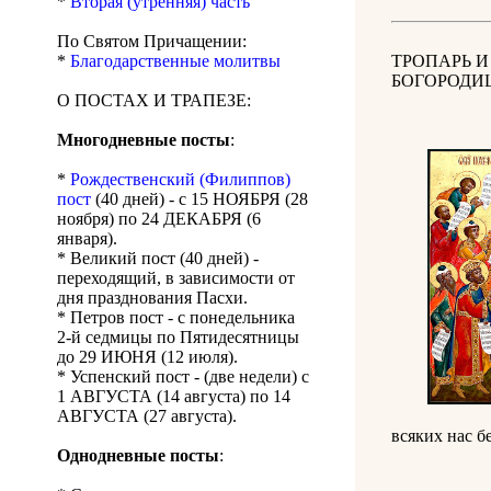
*
Вторая (утренняя) часть
По Святом Причащении:
*
Благодарственные молитвы
ТРОПАРЬ 
БОГОРОДИЦ
О ПОСТАХ И ТРАПЕЗЕ:
Многодневные посты
:
*
Рождественский (Филиппов)
пост
(40 дней) - с 15 НОЯБРЯ (28
ноября) по 24 ДЕКАБРЯ (6
января).
* Великий пост (40 дней) -
переходящий, в зависимости от
дня празднования Пасхи.
* Петров пост - с понедельника
2-й седмицы по Пятидесятницы
до 29 ИЮНЯ (12 июля).
* Успенский пост - (две недели) с
1 АВГУСТА (14 августа) по 14
АВГУСТА (27 августа).
всяких нас б
Однодневные посты
: