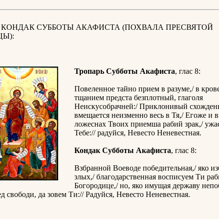
И КОНДАК СУББОТЫ АКАФИСТА (ПОХВАЛА ПРЕСВЯТОЙ
Ы):
Тропарь Cубботы Акафиста
, глас 8:
Повеленное тайно прием в разуме,/ в кро
тщанием предста безплотный, глаголя
Неискусобрачней:/ Приклонивый схождени
вмещается неизменно весь в Тя,/ Егоже и в
ложеснах Твоих приемша рабий зрак,/ ужа
Тебе:// радуйся, Невесто Неневестная.
Кондак Субботы Акафиста
, глас 8:
Взбранной Воеводе победительная,/ яко из
злых,/ благодарственная восписуем Ти ра
Богородице,/ но, яко имущая державу непо
ед свободи, да зовем Ти:// Радуйся, Невесто Неневестная.