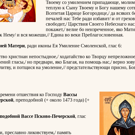
Твоему со умилением припадающе, молимс
теплую к Сыну Твоему и Богу нашему сотв
Всепетая Царице Богородице,/ да всяких б
печалей нас Тебе ради избавит/ и от грехо
свободит,/ Царствия Своего Небеснаго на
покажет,/ велие бо неизреченное, яко Мат
к Нему/ и вся можеши,// Едина во веки Преблагословенная.
ией Матери
, ради иконы Ея Умиление Смоленской, глас 6:
тво христиан непостыдное,/ ходатайство ко Творцу непреложное,
ний гласы,/ но предвари, яко Благая, на помощь нас,/ верно зов
литву, и потщися на умоление,// предстательствующи присно, Бо
времени отшествия ко Господу
Вассы
ерской
, преподобной (+ около 1473 года) [+
подобной Вассе Псково-Печерской
, глас
и, преславно ликовствуем,/ память