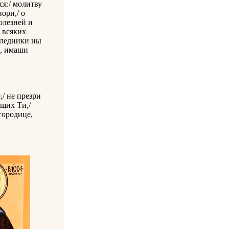
я:/ молитву
ори,/ о
олезней и
в всяких
следники ны
и, имаши
/ не презри
ущих Ти,/
городице,