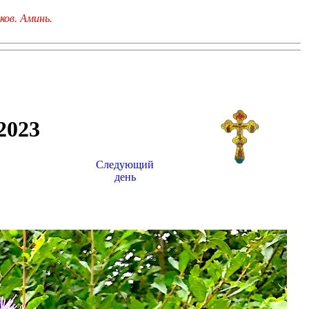
ков. Аминь.
023
Следующий
день