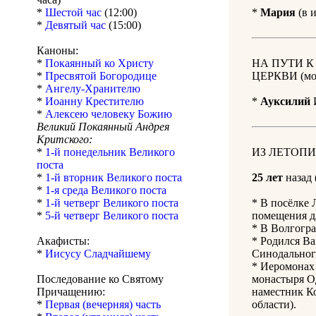
*
Шестой час
(12:00)
*
Мария
(в 
*
Девятый час
(15:00)
Каноны:
*
Покаянный ко Христу
НА ПУТИ 
*
Пресвятой Богородице
ЦЕРКВИ (мол
*
Ангелу-Хранителю
*
Иоанну Крестителю
*
Ауксилий
И
*
Алексею человеку Божию
Великий Покаянный Андрея
Критского:
*
1-й понедельник Великого
ИЗ ЛЕТОПИ
поста
*
1-й вторник Великого поста
25 лет
назад 
*
1-я среда Великого поста
*
1-й четверг Великого поста
* В посёлке 
*
5-й четверг Великого поста
помещения д
* В Волгогра
Акафисты:
* Родился Ва
*
Иисусу Сладчайшему
Синодальног
* Иеромонах
Последование ко Святому
монастыря О
Причащению:
наместник К
*
Первая (вечерняя) часть
области).