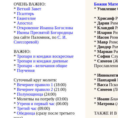
ОЧЕНЬ ВАЖНО:
Божия Мате
*
Ветхий Завет
*
Умиление
*
Псалтирь
*
Евангелие
*
Хрисанф
Р
*
Апостол
*
Дария
Римс
*
Откровение Иоанна Богослова
*
Клавдий
Ри
*
Иконы Пресвятой Богородицы
*
Илария
Рим
(на сайте Паломник, по
С. И.
*
Иасон
Римс
Снессоревой)
*
Мавр
Римск
*
Диодор
Рим
ВАЖНО:
*
Мариан
Ри
*
Тропари и кондаки воскресные
*
София
Слуц
*
Тропари и кондаки дневные
*
Симеон
(
Ж
*
Тропари - величания общие
Прославление
*
Поучения
*
Иннокент
Суточный круг молитв:
*
Панхарий
*
Вечериее правило 1
(18:00)
*
Васса
Псков
*
Вечернее правило 2
(21:00)
*
Симеон
(
П
*
Полунощница
(24:00)
* Молитвы на потребу (03:00)
*
Иоанн
Бли
*
Утреня и первый час
(06:00)
*
Матрона
(
*
Третий час
(09:00)
*
Обедница
(сразу после третьего
ТАКЖЕ И В
часа)