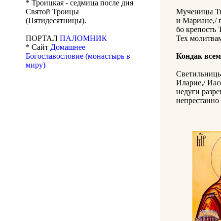
* Троицкая - седмица после дня
Святой Троицы
Мученицы Тво
(Пятидесятницы).
и Мариане,/ 
бо крепость 
ПОРТАЛ
ПАЛОМНИК
Тех молитвам
* Сайт
Домашнее
Богославословие (монастырь в
Кондак всем
миру)
Светильницы
Иларие,/ Иас
недуги разре
непрестанно 