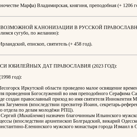
иночестве Марфа) Владимирская, княгиня, преподобная (+ 1206 го
К ВОЗМОЖНОЙ КАНОНИЗАЦИИ В РУССКОЙ ПРАВОСЛАВ
имся сугубо, по желанию):
рландский, епископ, святитель (+ 458 год).
СИ ЮБИЛЕЙНЫХ ДАТ ПРАВОСЛАВИЯ (2023 ГОД):
(1998 год):
Лесогорск Иркутской области проведено малое освящение време
ля проведения Богослужений во имя преподобного Серафима Са
де создан православный приход во имя святителя Иннокентия М
ня Загуменов (впоследствии пресвитер Иоанн, секретарь-рефере
о отдела по делам молодёжи РПЦ).
 Сергий (
Михайленко
) назначен благочинным Ильинского мужск
дессы (впоследствии архиепископ Болградский, викарий Одесск
онстантино-Еленинского мужского монастыря города Измаил в 