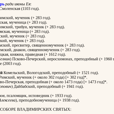
рь
ради иконы Ея
:
Смоленская (1103 год).
имский, мученик (+ 283 год).
кая, мученица (+ 283 год).
мский, трибун, мученик (+ 283 год).
ская, мученица (+ 283 год).
кий, мученик (+ 283 год).
ий, мученик (+ 283 год).
ский, пресвитер, священномученик (+ 283 год).
мский, диакон, священномученик (+ 283 год).
кая, княжна, праведная (+ 1612 год).
елнин
) Псково-Печерский, иеросхимонах, преподобный (+ 1960 г
 (2003 год).
ий
Комельский, Вологодский, преподобный (+ 1521 год).
Римский, мученик (+ около 302 года) [+ 302 год]*.
о-Печерская, преподобная (+ около 1473 года) [+ 1473 год]*.
опович
) Дайбабский, преподобный (+ 1941 год).
нов
, псаломщик, исповедник (+ 1933 год).
Алексеева
), преподобномученица (+ 1938 год).
 СОБОРЕ ВЛАДИМИРСКИХ СВЯТЫХ: