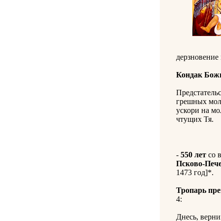
дерзновение 
Кондак Бож
Предстательс
грешных моле
ускори на мо
чтущих Тя.
-
550 лет
со 
Псково-Печ
1473 год]*.
Тропарь пре
4:
Днесь, верни