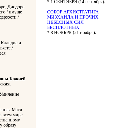
* 1 СЕНТЯБРЯ (14 сентября).
вре, Диодоре
его,/ имуще
CОБОР АРХИСТРАТИГА
ерзости./
МИЗХАИЛА И ПРОЧИХ
НЕБЕСНЫХ СИЛ
БЕСПЛОТНЫХ
:
* 8 НОЯБРЯ (21 ноября).
 Клавдие и
ряете,/
еся
оны Божией
нская
.
 Умиление
ленная Мати
о всем мире
ественному
у образу