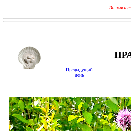
Во имя и с
ПР
Предыдущий
день