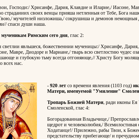
и, Господи:/ Хрисанфе, Дария, Клавдие и Иларие,/ Иасоне, Ма
во страданиих своих венцы прияша нетленныя от Тебе, Бога наш
Твою,/ мучителей низложиша,/ сокрушиша и демонов немощныя д
и// спаси души наша.
 мученикам Римским сего дня
, глас 2:
 светлии явльшеся, божественнии мученицы:/ Хрисанфе, Дария,
оне, Мавре, Диодоре и Мариане,/ тварь всю светлостию чудес оза
шающе и глубокую тьму всегда отгоняюще,// Христу Богу молящ
о всех нас.
-
920 лет
со времени явления (1103 год)
ик
Матери, именуемой "Умиление" Смоле
Тропарь Божией Матери
, ради иконы Ея
Смоленской, глас 4:
Богорадованная Владычице,/ Препрослав
щедрот и человеколюбия,/ Всемилостивая 
Ходатаице!/ Прилежно, рабы Твои, к Бож
предстательству прибегающе/ и пречудном