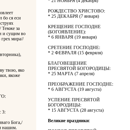
* 21 НОЯБРЯ (4 декабря)
РОЖДЕСТВО ХРИСТОВО:
довлеет
* 25 ДЕКАБРЯ (7 января)
л бо ся еси
 струях
КРЕЩЕНИЕ ГОСПОДНЕ
/ Темже за
(БОГОЯВЛЕНИЕ):
си и сущим во
* 6 ЯНВАРЯ (19 января)
 грех мира//
СРЕТЕНИЕ ГОСПОДНЕ:
* 2 ФЕВРАЛЯ (15 февряля)
вторника),
БЛАГОВЕЩЕНИЕ
ПРЕСВЯТОЙ БОГОРОДИЦЫ:
ву твою, яко
* 25 МАРТА (7 апреля)
аки, якоже
ПРЕОБРАЖЕНИЕ ГОСПОДНЕ:
* 6 АВГУСТА (19 августа)
О:
УСПЕНИЕ ПРЕСВЯТОЙ
БОГОРОДИЦЫ:
* 15 АВГУСТА (28 августа)
с 3:
Великие праздники
:
ваго Бога,/
м нашим.