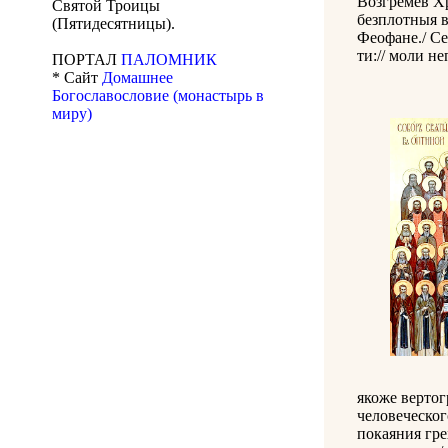
Возгремев Х
Святой Троицы
безплотныя в
(Пятидесятницы).
Феофане./ Се
ти:// моли не
ПОРТАЛ
ПАЛОМНИК
* Сайт
Домашнее
Богославословие (монастырь в
миру)
якоже вертог
человеческог
покаяния гре