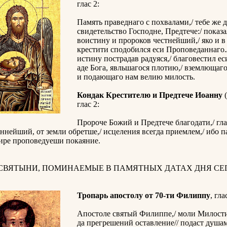
глас 2:
Память праведнаго с похвалами,/ тебе же 
свидетельство Господне, Предтече:/ показа
воистину и пророков честнейший,/ яко и в
крестити сподобился еси Проповеданнаго.
истину пострадав радуяся,/ благовестил е
аде Бога, явльшагося плотию,/ вземлющаго
и подающаго нам велию милость.
Кондак Крестителю и Предтече Иоанну
(
глас 2:
Пророче Божий и Предтече благодати,/ гла
нейший, от земли обретше,/ исцеления всегда приемлем,/ ибо п
мире проповедуеши покаяние.
 СВЯТЫНИ, ПОМИНАЕМЫЕ В ПАМЯТНЫХ ДАТАХ ДНЯ СЕГ
Тропарь апостолу от 70-ти Филиппу
, гла
Апостоле святый Филиппе,/ моли Милости
да прегрешений оставление// подаст душа