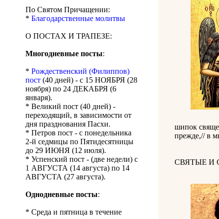
По Святом Причащении:
*
Благодарственные молитвы
О ПОСТАХ И ТРАПЕЗЕ:
Многодневные посты
:
*
Рождественский (Филиппов)
пост
(40 дней) - с 15 НОЯБРЯ (28
ноября) по 24 ДЕКАБРЯ (6
января).
* Великий пост (40 дней) -
переходящий, в зависимости от
дня празднования Пасхи.
шипок священ
* Петров пост - с понедельника
прежде,// в 
2-й седмицы по Пятидесятницы
до 29 ИЮНЯ (12 июля).
* Успенский пост - (две недели) с
СВЯТЫЕ И
1 АВГУСТА (14 августа) по 14
АВГУСТА (27 августа).
Однодневные посты
:
* Среда и пятница в течение