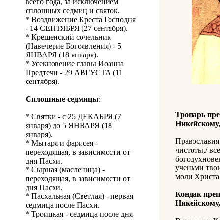
всего года, за исключением
сплошных седмиц и святок.
* Воздвижение Креста Господня
- 14 СЕНТЯБРЯ (27 сентября).
* Крещенский сочельник
(Навечерие Богоявления) - 5
ЯНВАРЯ (18 января).
* Усекновение главы Иоанна
Предтечи - 29 АВГУСТА (11
сентября).
Сплошные седмицы
:
Тропарь пре
* Святки - с 25 ДЕКАБРЯ (7
Никейскому
января) до 5 ЯНВАРЯ (18
января).
Православия 
* Мытаря и фарисея -
чистоты,/ вс
переходящая, в зависимости от
богодухновен
дня Пасхи.
ученьми твои
* Сырная (масленица) -
моли Христа
переходящая, в зависимости от
дня Пасхи.
Кондак преп
* Пасхальная (Светлая) - первая
Никейскому
седмица после Пасхи.
* Троицкая - седмица после дня