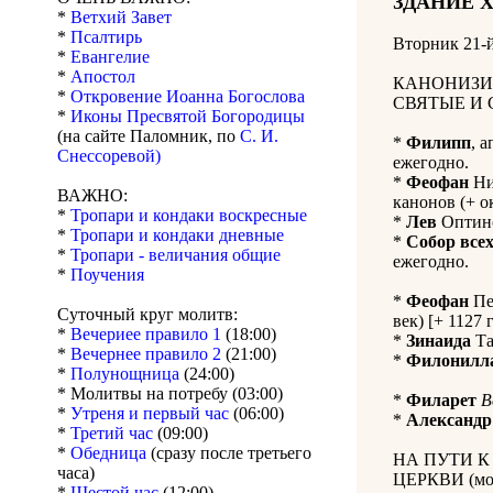
ЗДАНИЕ 
*
Ветхий Завет
*
Псалтирь
Вторник 21-
*
Евангелие
*
Апостол
КАНОНИЗИ
*
Откровение Иоанна Богослова
СВЯТЫЕ И 
*
Иконы Пресвятой Богородицы
(на сайте Паломник, по
С. И.
*
Филипп
, 
Снессоревой)
ежегодно.
*
Феофан
Ни
ВАЖНО:
канонов (+ о
*
Тропари и кондаки воскресные
*
Лев
Оптинс
*
Тропари и кондаки дневные
*
Собор все
*
Тропари - величания общие
ежегодно.
*
Поучения
*
Феофан
Пе
Суточный круг молитв:
век) [+ 1127 
*
Вечериее правило 1
(18:00)
*
Зинаида
Та
*
Вечернее правило 2
(21:00)
*
Филонилл
*
Полунощница
(24:00)
* Молитвы на потребу (03:00)
*
Филарет
В
*
Утреня и первый час
(06:00)
*
Александр
*
Третий час
(09:00)
*
Обедница
(сразу после третьего
НА ПУТИ 
часа)
ЦЕРКВИ (мол
*
Шестой час
(12:00)