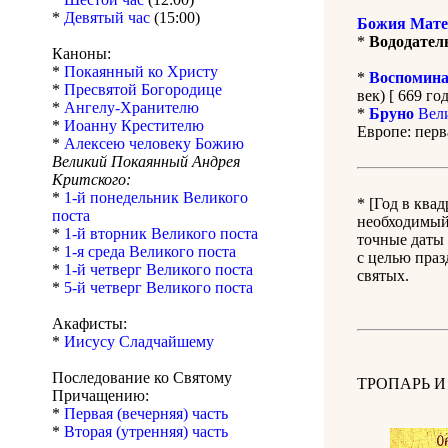
*
Девятый час
(15:00)
Божия Мате
*
Вододател
Каноны:
*
Покаянный ко Христу
*
Воспомина
*
Пресвятой Богородице
век) [ 669 год
*
Ангелу-Хранителю
*
Бруно
Вели
*
Иоанну Крестителю
Европе: перв
*
Алексею человеку Божию
Великий Покаянный Андрея
Критского:
*
1-й понедельник Великого
* [Год в ква
поста
необходимый 
*
1-й вторник Великого поста
точные даты 
*
1-я среда Великого поста
с целью праз
*
1-й четверг Великого поста
святых.
*
5-й четверг Великого поста
Акафисты:
*
Иисусу Сладчайшему
Последование ко Святому
ТРОПАРЬ И
Причащению:
*
Первая (вечерняя) часть
*
Вторая (утренняя) часть