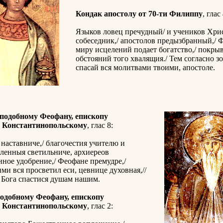
Кондак апостолу от 70-ти Филиппу
, глас 
Языков ловец пречудный/ и учеников Хри
собеседник,/ апостолов предызбранный,/ 
миру исцелений подает богатство,/ покрыв
обстояний того хвалящия./ Тем согласно зо
спасай вся молитвами твоими, апостоле.
подобному Феофану, епископу
, Константинопольскому
, глас 8:
наставниче,/ благочестия учителю и
еленныя светильниче, архиереов
ное удобрение,/ Феофане премудре,/
ми вся просветил еси, цевнице духовная,//
 Бога спастися душам нашим.
одобному Феофану, епископу
, Константинопольскому
, глас 2: