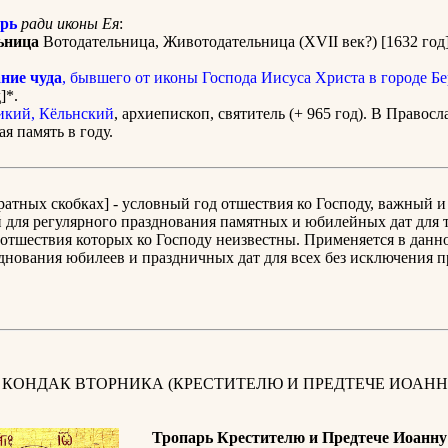
рь
ради иконы Ея
:
ьница
Вотодательница, Животодательница (XVII век?) [1632 год]
ние чуда
, бывшего от иконы Господа Иисуса Христа в городе Б
]*.
кий, Кёльнский
, архиепископ, святитель (+ 965 год). В Правос
ая память в году.
дратных скобках] - условный год отшествия ко Господу, важный и
для регулярного празднования памятных и юбилейных дат для т
отшествия которых ко Господу неизвестны. Применяется в данн
днования юбилеев и праздничных дат для всех без исключения 
 КОНДАК ВТОРНИКА (КРЕСТИТЕЛЮ И ПРЕДТЕЧЕ ИОАНН
Тропарь Крестителю и Предтече Иоанну