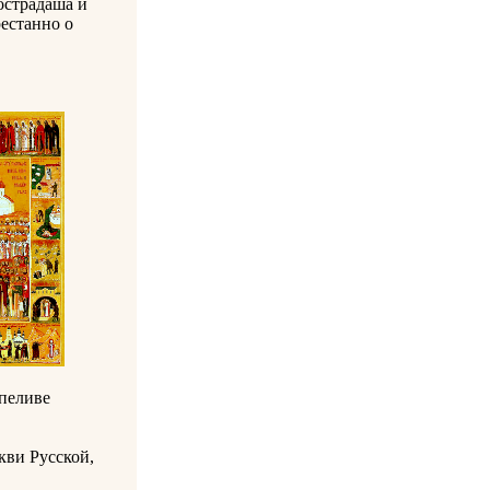
острадаша и
рестанно о
рпеливе
кви Русской,