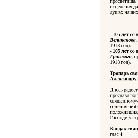
просветиша/
исцеления да
душах наших
-
105 лет
со 
Великанова
,
1918 год).
-
105 лет
со 
Гривского
, 
1918 год).
Тропарь св
Александру
Днесь радост
прославляющ
священномуч
гонения безб
положившия/
Господи,// с
Кондак свя
глас 4: