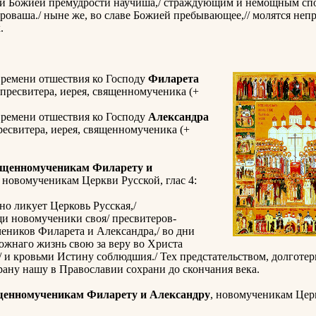
 и Божией премудрости научиша,/ страждующим и немощным сп
роваша./ ныне же, во славе Божией пребывающее,// молятся неп
.
времени отшествия ко Господу
Филарета
 пресвитера, иерея, священномученика (+
времени отшествия ко Господу
Александра
пресвитера, иерея, священномученика (+
ященномученикам Филарету и
, новомученикам Церкви Русской, глас 4:
но ликует Церковь Русская,/
и новомученики своя/ пресвитеров-
еников Филарета и Александра,/ во дни
ожнаго жизнь свою за веру во Христа
 и кровьми Истину соблюдшия./ Тех предстательством, долготе
трану нашу в Православии сохрани до скончания века.
щенномученикам Филарету и Александру
, новомученикам Цер