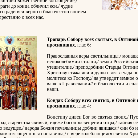
ристово Божественное воплощение,/
раги до конца обличил еси,/ чудне
го ради вси верно и благочестно вопием
престанно о всех нас.
Тропарь Собору всех святых, в Оптино
просиявших
, глас 6:
Православныя веры светильницы,/ монаше
непоколебимии столпи,/ земли Российския
утешителие,/ преподобнии Старцы Оптинс
Христову стяжавши и души своя за чада п
молитеся ко Господу,/ да утвердит земное 
ваше в Православии// и благочестии и спа
наши.
Кондак Собору всех святых, в Оптиной
просиявших
, глас 4:
Воистину дивен Бог во святых своих,/ П
рад старчества явивый, идеже богопросвещении отцы,/ тайная с
о ведущее,/ народа Божия печальницы доблии явишася:/ сии бо н
хом отягощеннныя наставиша,/ в вере колеблющияся светом Хри