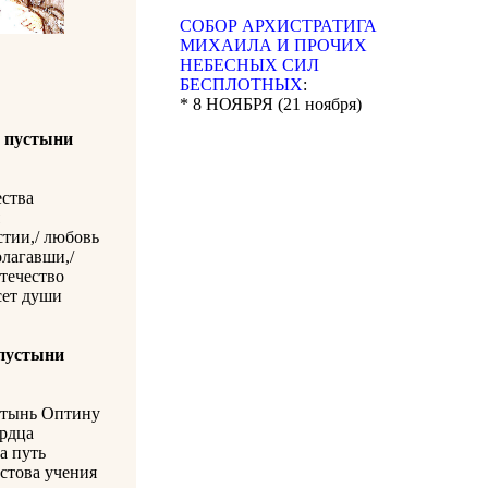
CОБОР АРХИСТРАТИГА
МИХАИЛА И ПРОЧИХ
НЕБЕСНЫХ СИЛ
БЕСПЛОТНЫХ
:
* 8 НОЯБРЯ (21 ноября)
й пустыни
ства
тии,/ любовь
олагавши,/
отечество
сет души
 пустыни
устынь Оптину
ердца
а путь
стова учения