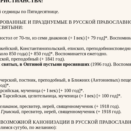
ХРИСТИАНСТВА:
й седмицы по Пятидесятнице
.
РОВАННЫЕ И ПРАЗДНУЕМЫЕ В РУССКОЙ ПРАВОСЛАВН
СВЯТЫНИ:
апостол от 70-ти, из семи диаконов (+ I век) [+ 79 год]*. Воспомин
кейский, Константинопольский, епископ, преподобноисповедни
коло 850 года) [+ 850 год]*. Воспоминается ежегодно.
кой, преподобный (+ 1841 год).
х святых, в Оптиной пустыни просиявших
(1996 год). Воспом
черский, постник, преподобный, в Ближних (Антониевых) пещер
год]*.
рсийская, мученица (+ I век) [+ 100 год]*.
а
Тарсийская, целительница, мученица (+ I век) [+ 100 год]*.
еликанов
, пресвитер, иерей, священномученик (+ 1918 год).
Гривский
, пресвитер, иерей, священномученик (+ 1918 год).
К ВОЗМОЖНОЙ КАНОНИЗАЦИИ В РУССКОЙ ПРАВОСЛАВ
имся сугубо, по желанию):