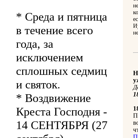
н
к
* Среда и пятница
е
И
в течение всего
н
года, за
исключением
сплошных седмиц
Н
у
и святок.
Д
1
* Воздвижение
Креста Господня -
1
П
14 СЕНТЯБРЯ (27
в
ч
П