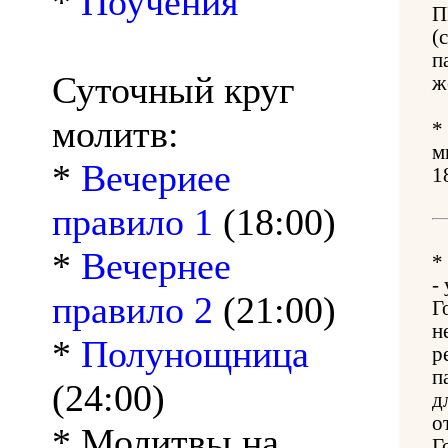
*
Поучения
П
(
п
Суточный круг
ж
молитв:
*
м
*
Вечериее
1
правило 1
(18:00)
*
Вечернее
*
-
правило 2
(21:00)
Г
н
*
Полунощница
р
п
(24:00)
д
о
* Молитвы на
Г