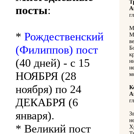
Т
посты
:
А
гл
М
*
Рождественский
М
в
(Филиппов) пост
Б
к
(40 дней) - с 15
н
н
НОЯБРЯ (28
м
ноября) по 24
К
А
ДЕКАБРЯ (6
гл
января).
З
н
* Великий пост
Х
Т