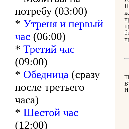
П
потребу (03:00)
к
п
*
Утреня и первый
п
б
час
(06:00)
п
*
Третий час
(09:00)
*
Обедница
(сразу
Т
В
после третьего
И
часа)
*
Шестой час
(12:00)