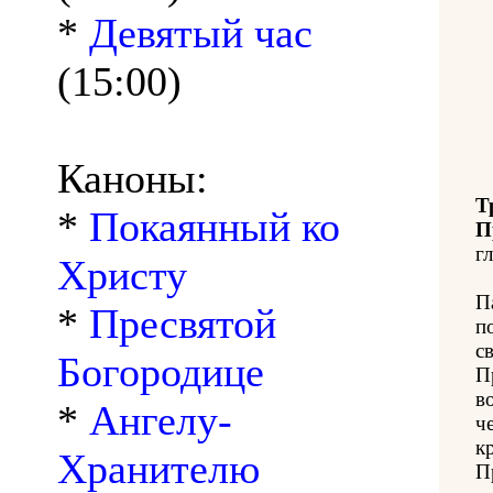
*
Девятый час
(15:00)
Каноны:
Т
*
Покаянный ко
П
гл
Христу
П
*
Пресвятой
п
с
Богородице
П
в
*
Ангелу-
ч
к
Хранителю
П