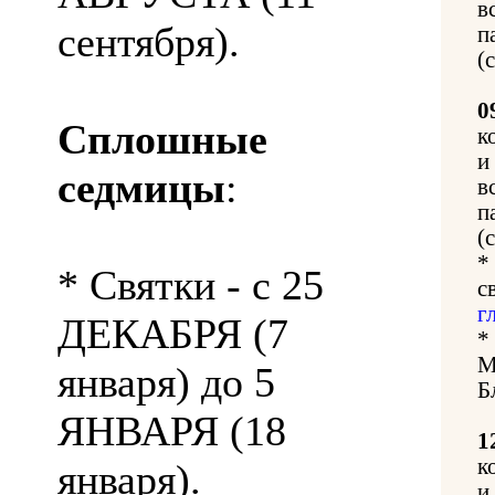
в
сентября).
п
(
0
Сплошные
к
и
седмицы
:
в
п
(
*
* Святки - с 25
с
г
ДЕКАБРЯ (7
*
М
января) до 5
Б
ЯНВАРЯ (18
1
к
января).
и