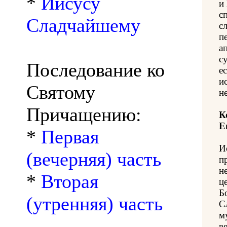
*
Иисусу
и
с
Сладчайшему
с
п
а
с
Последование ко
е
и
Святому
н
Причащению:
К
Е
*
Первая
И
(вечерняя) часть
п
н
*
Вторая
ц
Б
(утренняя) часть
С
м
в