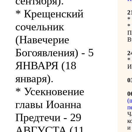
сентября).
* Крещенский
2
*
сочельник
*
П
(Навечерие
В
Богоявления) - 5
2
*
ЯНВАРЯ (18
И
января).
0
* Усекновение
0
(
главы Иоанна
п
Ч
Предтечи - 29
к
АВГУСТА (11
и