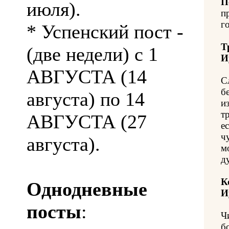
П
июля).
п
го
* Успенский пост -
Т
(две недели) с 1
И
АВГУСТА (14
С
б
августа) по 14
и
т
АВГУСТА (27
е
ч
августа).
м
д
К
Однодневные
И
посты
:
Ч
б