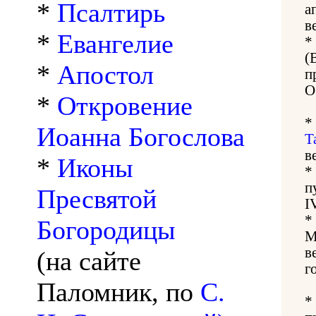
*
Псалтирь
а
в
*
Евангелие
*
(
*
Апостол
п
О
*
Откровение
*
Иоанна Богослова
Т
в
*
Иконы
*
п
Пресвятой
I
*
Богородицы
М
в
(на сайте
г
Паломник, по
С.
*