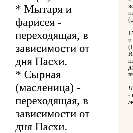
* Мытаря и
в
п
фарисея -
(
переходящая, в
1
и
зависимости от
(
И
дня Пасхи.
п
д
* Сырная
в
(масленица) -
П
-
переходящая, в
м
зависимости от
дня Пасхи.