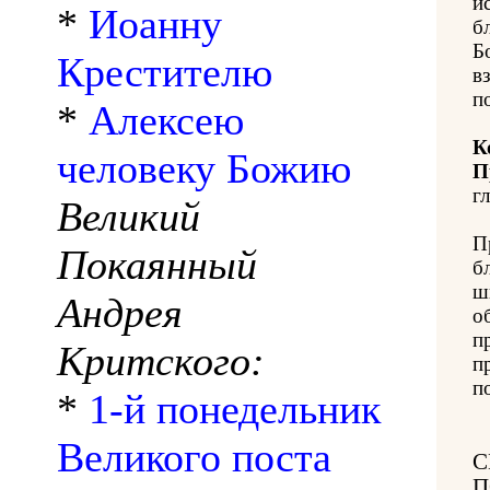
и
*
Иоанну
б
Б
Крестителю
в
п
*
Алексею
К
человеку Божию
П
гл
Великий
П
Покаянный
б
ш
Андрея
о
п
Критского:
п
п
*
1-й понедельник
Великого поста
С
П