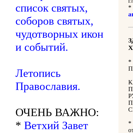
г
список святых,
*
а
соборов святых,
чудотворных икон
З
и событий.
Х
*
П
Летопись
К
Православия.
П
Р
П
ОЧЕНЬ ВАЖНО:
С
*
Ветхий Завет
*
о