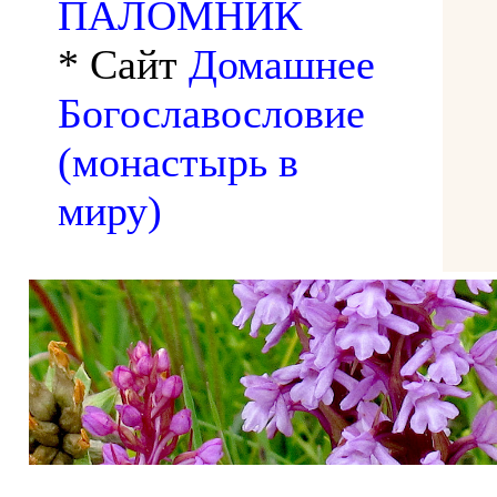
ПАЛОМНИК
* Сайт
Домашнее
Богославословие
(монастырь в
миру)