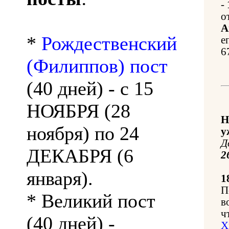
-
о
А
*
Рождественский
е
6
(Филиппов) пост
(40 дней) - с 15
НОЯБРЯ (28
Н
ноября) по 24
у
Д
ДЕКАБРЯ (6
2
января).
1
П
* Великий пост
в
ч
(40 дней) -
Х