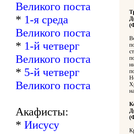
Великого поста
Т
*
1-я среда
Д
(
Великого поста
В
*
1-й четверг
п
с
Великого поста
п
н
*
5-й четверг
п
Н
Великого поста
Х
н
К
Акафисты:
Д
(
*
Иисусу
К