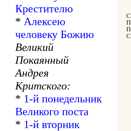
Крестителю
С
*
Алексею
П
П
человеку Божию
С
Великий
Покаянный
Андрея
Критского:
*
1-й понедельник
Великого поста
*
1-й вторник