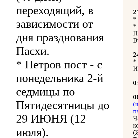
переходящий, в
2
*
зависимости от
*
П
дня празднования
В
Пасхи.
2
* Петров пост - с
*
И
понедельника 2-й
0
седмицы по
0
Пятидесятницы до
(
п
29 ИЮНЯ (12
Ч
к
июля).
(