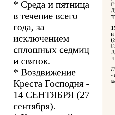
* Среда и пятница
Г
Д
в течение всего
т
года, за
1
и
исключением
(
Г
сплошных седмиц
Д
т
и святок.
П
* Воздвижение
-
Креста Господня -
м
14 СЕНТЯБРЯ (27
сентября).