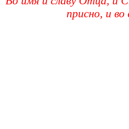
Во имя и славу Отца, и С
присно, и во