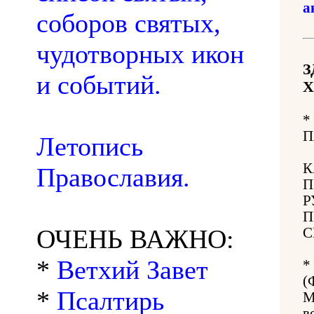
а
соборов святых,
чудотворных икон
З
и событий.
Х
*
П
Летопись
К
Православия.
П
Р
П
ОЧЕНЬ ВАЖНО:
С
*
Ветхий Завет
*
(
*
Псалтирь
М
в