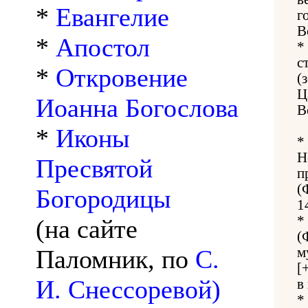
*
Евангелие
г
В
*
Апостол
*
с
*
Откровение
(
Ц
Иоанна Богослова
В
*
Иконы
*
Н
Пресвятой
п
(
Богородицы
1
*
(на сайте
(
Паломник, по
С.
м
[
И. Снессоревой)
в
*