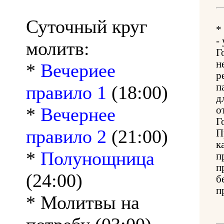
Суточный круг
*
-
молитв:
Г
н
*
Вечериее
р
п
правило 1
(18:00)
д
*
Вечернее
о
Г
правило 2
(21:00)
П
к
*
Полунощница
п
п
(24:00)
б
п
* Молитвы на