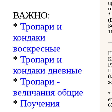
п
г
ВАЖНО:
*
(
*
Тропари и
Б
1
кондаки
воскресные
Н
*
Тропари и
К
Р
кондаки дневные
П
(
*
Тропари -
ж
величания общие
*
е
*
Поучения
6