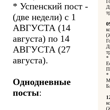
Г
* Успенский пост -
Д
т
(две недели) с 1
0
АВГУСТА (14
к
(
августа) по 14
Г
Д
АВГУСТА (27
т
августа).
*
Е
П
*
Однодневные
М
Б
посты
:
1
к
(