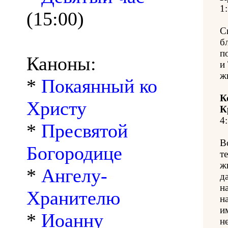
1:
(15:00)
С
б
п
Каноны:
и
ж
*
Покаянный ко
К
Христу
К
4:
*
Пресвятой
В
Богородице
т
ж
*
Ангелу-
д
н
Хранителю
н
и
*
Иоанну
н