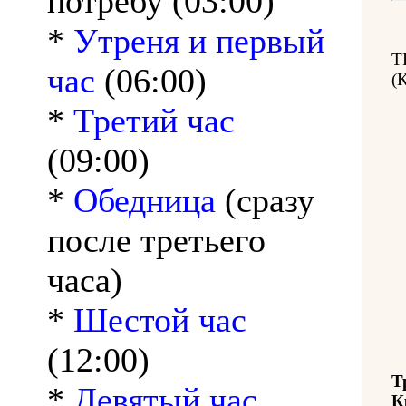
потребу (03:00)
*
Утреня и первый
Т
час
(06:00)
(
*
Третий час
(09:00)
*
Обедница
(сразу
после третьего
часа)
*
Шестой час
(12:00)
Т
*
Девятый час
К