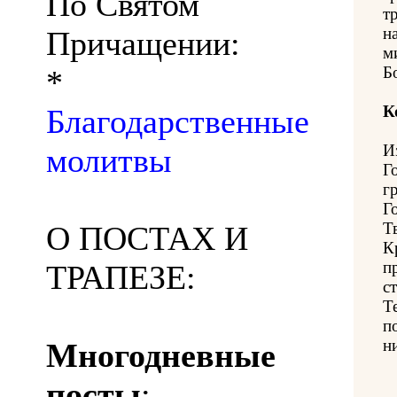
По Святом
т
н
Причащении:
м
Б
*
К
Благодарственные
И
молитвы
Г
г
Г
Т
О ПОСТАХ И
К
п
ТРАПЕЗЕ:
с
Т
п
н
Многодневные
посты
: