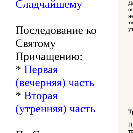
Сладчайшему
Д
о
н
т
Последование ко
у
Святому
Причащению:
*
Первая
(вечерняя) часть
*
Вторая
(утренняя) часть
Т
П
т