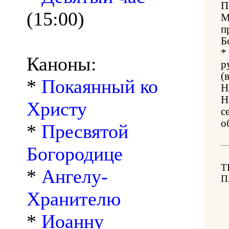
П
(15:00)
М
п
Б
*
Каноны:
р
(
*
Покаянный ко
Н
Н
Христу
с
о
*
Пресвятой
Богородице
Т
*
Ангелу-
П
Хранителю
*
Иоанну