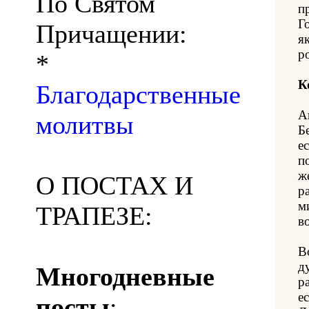
По Святом
п
Г
Причащении:
я
р
*
К
Благодарственные
А
молитвы
Б
ес
п
ж
О ПОСТАХ И
р
м
ТРАПЕЗЕ:
в
В
д
Многодневные
р
е
посты
: