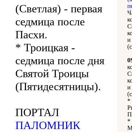
(Светлая) - первая
п
Ч
седмица после
к
С
Пасхи.
к
и
* Троицкая -
(
седмица после дня
0
к
Святой Троицы
С
к
(Пятидесятницы).
и
(
*
Р
ПОРТАЛ
П
*
ПАЛОМНИК
М