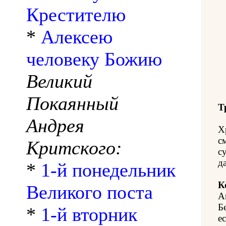
Крестителю
*
Алексею
человеку Божию
Великий
Покаянный
Т
Андрея
Х
с
Критского:
с
д
*
1-й понедельник
К
Великого поста
А
Б
*
1-й вторник
ес