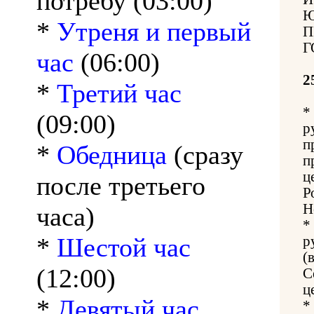
потребу (03:00)
Ю
*
Утреня и первый
П
Г
час
(06:00)
2
*
Третий час
*
(09:00)
р
п
*
Обедница
(сразу
п
ц
после третьего
Р
Н
часа)
*
*
Шестой час
р
(
(12:00)
С
ц
*
Девятый час
*