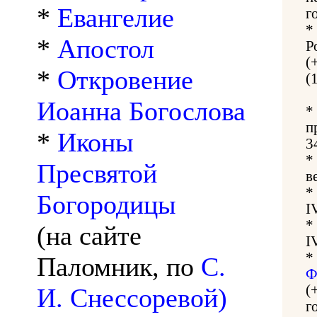
*
Евангелие
г
*
*
Апостол
Р
(
*
Откровение
(
Иоанна Богослова
*
п
*
Иконы
3
*
Пресвятой
в
*
Богородицы
I
*
(на сайте
I
*
Паломник, по
С.
Ф
(
И. Снессоревой)
г