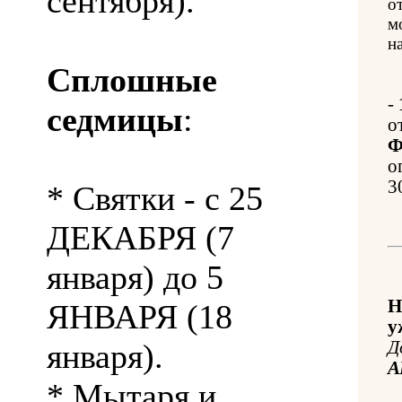
сентября).
о
м
на
Сплошные
-
седмицы
:
о
Ф
о
3
* Святки - с 25
ДЕКАБРЯ (7
января) до 5
Н
ЯНВАРЯ (18
у
января).
Д
А
* Мытаря и