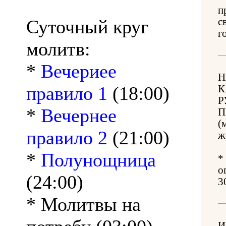
п
Суточный круг
с
г
молитв:
*
Вечериее
Н
правило 1
(18:00)
К
Р
*
Вечернее
П
(
правило 2
(21:00)
ж
*
Полунощница
*
о
(24:00)
3
* Молитвы на
И