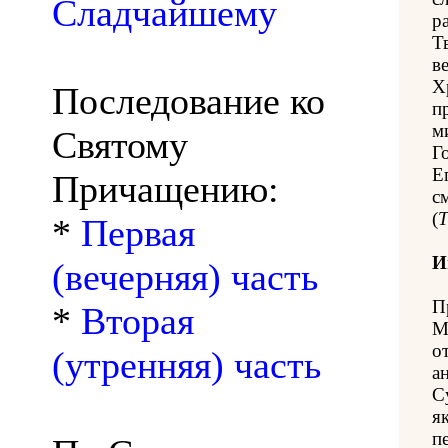
Сладчайшему
р
Т
в
Х
Последование ко
п
м
Святому
Г
Е
Причащению:
с
(
*
Первая
И
(вечерняя) часть
П
*
Вторая
М
о
(утренняя) часть
а
С
я
п