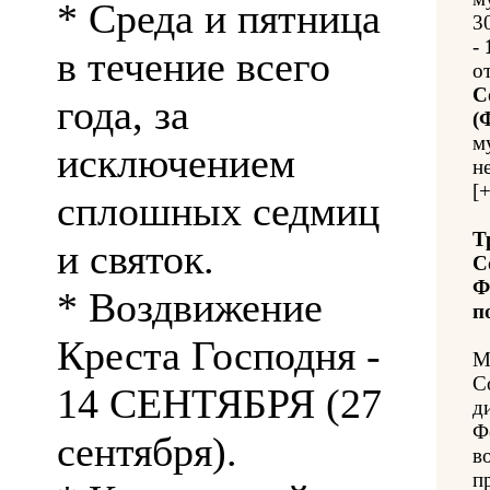
* Среда и пятница
3
-
в течение всего
о
С
года, за
(
м
исключением
н
[
сплошных седмиц
Т
и святок.
С
Ф
* Воздвижение
п
Креста Господня -
М
С
14 СЕНТЯБРЯ (27
д
Ф
сентября).
в
п