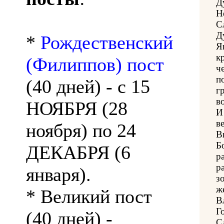
Д
Н
С
Д
*
Рождественский
Я
к
(Филиппов) пост
ч
п
(40 дней) - с 15
г
в
НОЯБРЯ (28
И
в
ноября) по 24
В
Б
ДЕКАБРЯ (6
р
р
января).
з
ж
* Великий пост
В
Г
(40 дней) -
С