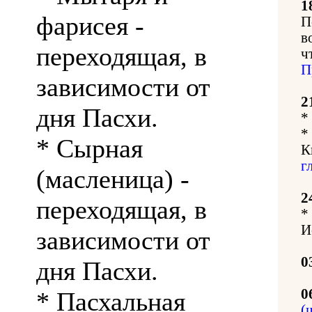
1
фарисея -
П
в
переходящая, в
ч
П
зависимости от
2
дня Пасхи.
*
*
* Сырная
К
г
(масленица) -
2
переходящая, в
*
И
зависимости от
0
дня Пасхи.
0
* Пасхальная
(