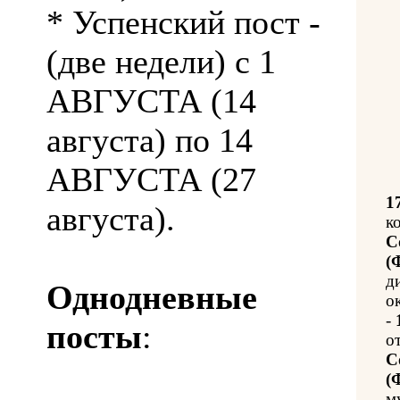
* Успенский пост -
(две недели) с 1
АВГУСТА (14
августа) по 14
АВГУСТА (27
1
августа).
к
С
(
д
Однодневные
о
-
посты
:
о
С
(
м