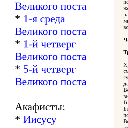
п
Великого поста
ж
р
*
1-я среда
м
в
Великого поста
Ч
*
1-й четверг
Т
Великого поста
Х
*
5-й четверг
с
с
Великого поста
да
В
в
Г
Акафисты:
Б
п
*
Иисусу
В
с