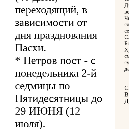
Д
переходящий, в
в
Ч
зависимости от
с
с
дня празднования
С
Б
Пасхи.
Х
с
* Петров пост - с
с
да
понедельника 2-й
седмицы по
С
В
Пятидесятницы до
Д
29 ИЮНЯ (12
июля).