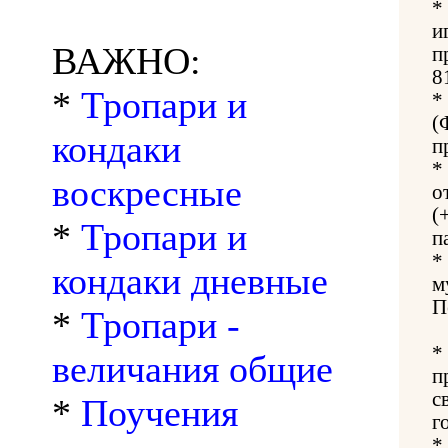
*
и
ВАЖНО:
п
8
*
Тропари и
*
(
кондаки
п
*
воскресные
о
(
*
Тропари и
п
*
кондаки дневные
м
П
*
Тропари -
*
величания общие
п
с
*
Поучения
г
*