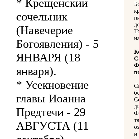
* Крещенский
Б
к
сочельник
н
д
(Навечерие
Т
н
Богоявления) - 5
К
ЯНВАРЯ (18
С
Ф
января).
п
* Усекновение
С
б
главы Иоанна
С
д
Предтечи - 29
Ф
т
АВГУСТА (11
о
и