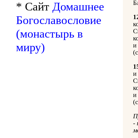
Б
* Сайт
Домашнее
Богославословие
1
к
(монастырь в
С
к
миру)
и
(
1
и
С
к
и
(
П
-
м