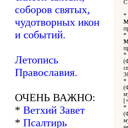
С
соборов святых,
*
чудотворных икон
М
п
и событий.
*
М
п
*
Летопись
(
с
Православия.
3
*
(
м
ОЧЕНЬ ВАЖНО:
[
*
Ветхий Завет
*
(
*
Псалтирь
м
н