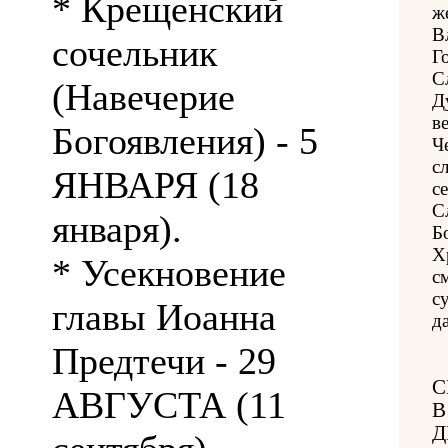
* Крещенский
ж
В
сочельник
Г
С
(Навечерие
Д
в
Богоявления) - 5
Ч
с
ЯНВАРЯ (18
с
С
января).
Б
Х
* Усекновение
с
с
главы Иоанна
да
Предтечи - 29
С
АВГУСТА (11
В
Д