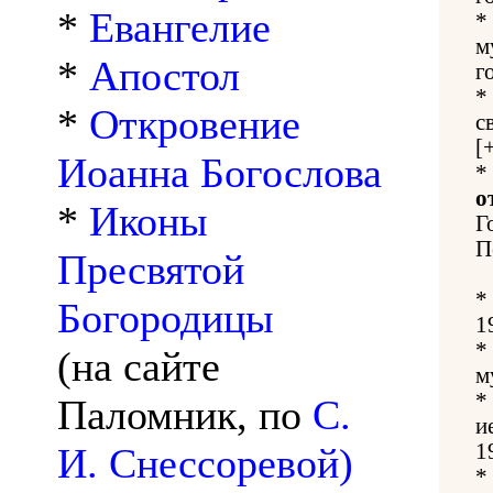
*
Евангелие
*
м
*
Апостол
г
*
*
Откровение
с
[
Иоанна Богослова
*
о
*
Иконы
Г
П
Пресвятой
*
Богородицы
1
*
(на сайте
м
*
Паломник, по
С.
и
1
И. Снессоревой)
*