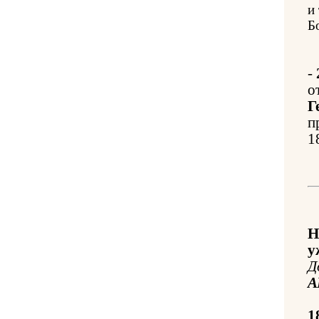
и
Б
-
о
Г
п
1
Н
у
Д
А
1