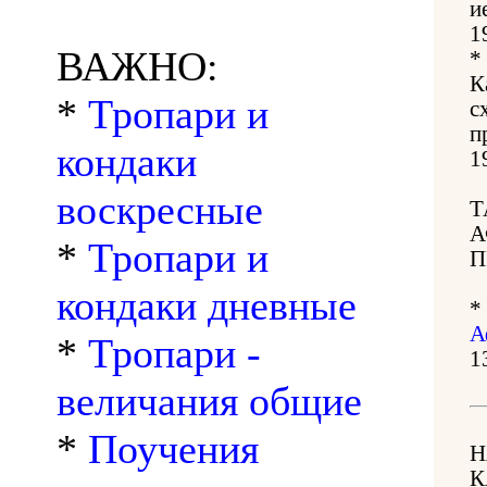
и
1
ВАЖНО:
*
К
*
Тропари и
с
п
кондаки
1
воскресные
Т
А
*
Тропари и
П
кондаки дневные
*
А
*
Тропари -
1
величания общие
*
Поучения
Н
К