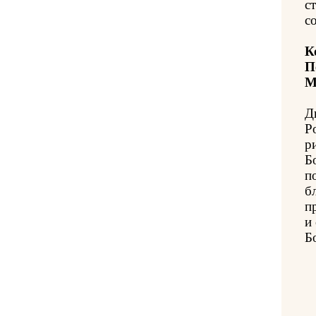
с
с
К
П
М
Д
Р
р
Б
п
б
п
и
Б