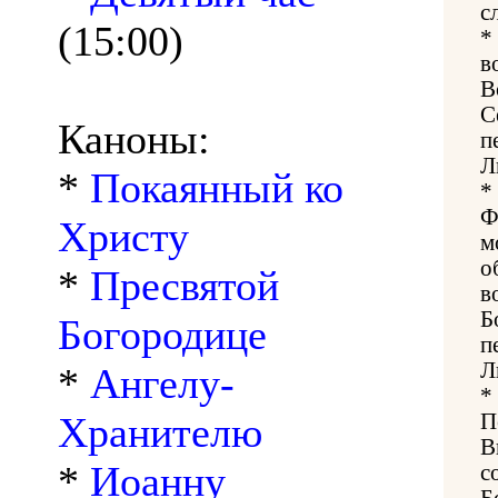
с
(15:00)
*
в
В
С
Каноны:
п
Л
*
Покаянный ко
*
Ф
Христу
м
о
*
Пресвятой
в
Б
Богородице
п
Л
*
Ангелу-
*
Хранителю
П
В
*
Иоанну
с
Б