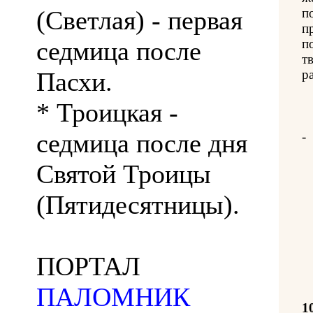
(Светлая) - первая
п
п
седмица после
п
т
Пасхи.
р
* Троицкая -
седмица после дня
-
Святой Троицы
(Пятидесятницы).
ПОРТАЛ
ПАЛОМНИК
1