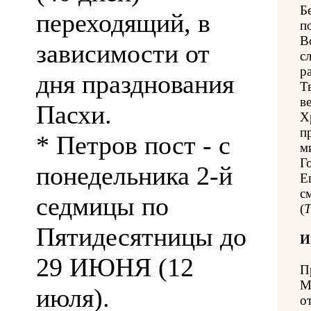
Б
переходящий, в
п
В
зависимости от
с
р
дня празднования
Т
в
Пасхи.
Х
п
* Петров пост - с
м
Г
понедельника 2-й
Е
с
седмицы по
(
Пятидесятницы до
И
29 ИЮНЯ (12
П
М
июля).
о