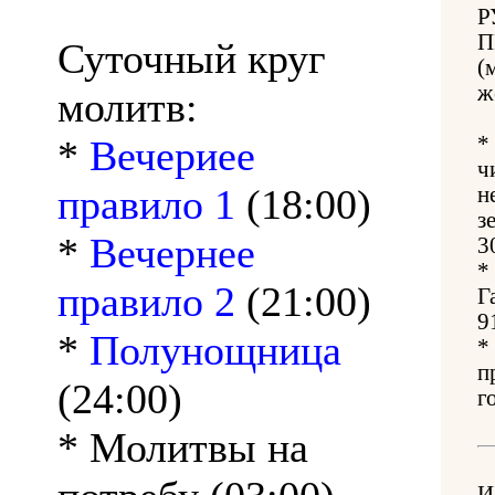
Р
П
Суточный круг
(
ж
молитв:
*
*
Вечериее
ч
правило 1
(18:00)
н
з
*
Вечернее
3
*
правило 2
(21:00)
Г
9
*
Полунощница
*
п
(24:00)
г
* Молитвы на
И