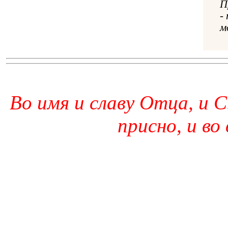
П
-
м
Во имя и славу Отца, и С
присно, и во