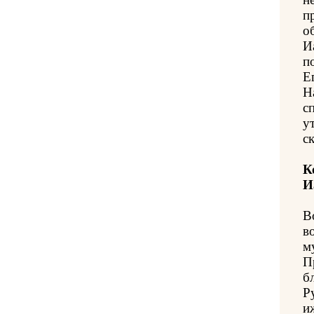
п
о
И
п
Е
Н
с
у
с
К
И
В
в
м
П
б
Р
и