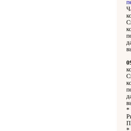
п
Ч
к
С
к
п
д
в
0
к
С
к
п
д
в
*
Р
П
*