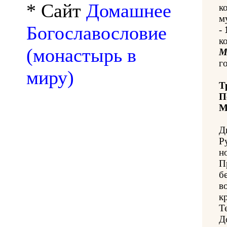
* Сайт
Домашнее
к
м
Богославословие
-
к
(монастырь в
М
го
миру)
Т
П
М
Д
Р
н
П
б
в
к
Т
Д