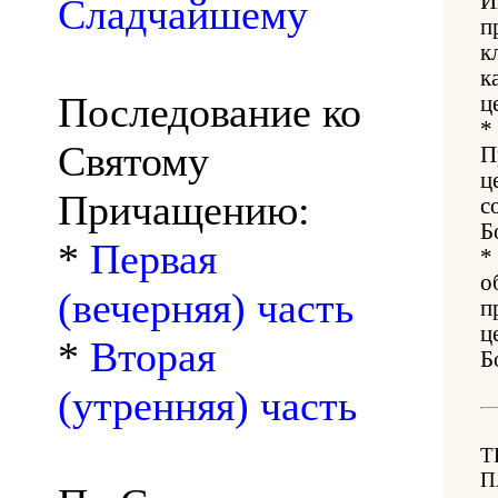
И
Сладчайшему
п
к
к
Последование ко
ц
*
Святому
П
ц
Причащению:
с
Б
*
Первая
*
о
(вечерняя) часть
п
ц
*
Вторая
Б
(утренняя) часть
Т
П