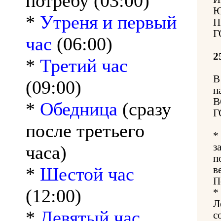
потребу (03:00)
Ю
*
Утреня и первый
П
Г
час
(06:00)
2
*
Третий час
В
(09:00)
н
В
*
Обедница
(сразу
Г
после третьего
*
з
часа)
п
*
Шестой час
в
П
(12:00)
*
Л
*
Девятый час
с