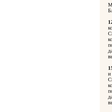
М
Б
1
к
С
к
п
д
в
1
и
С
к
п
д
в