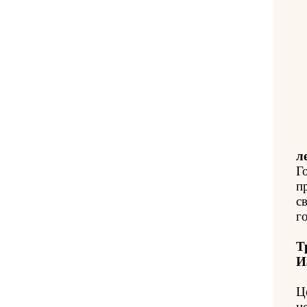
л
Г
п
с
го
Т
И
Ц
н