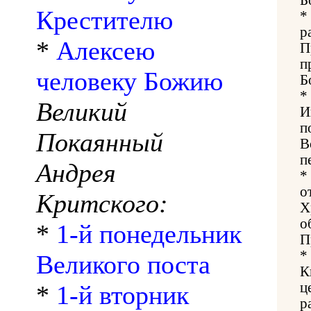
Крестителю
*
р
*
Алексею
П
п
человеку Божию
Б
*
Великий
И
п
Покаянный
В
п
Андрея
*
о
Критского:
Х
о
*
1-й понедельник
П
*
Великого поста
К
ц
*
1-й вторник
р