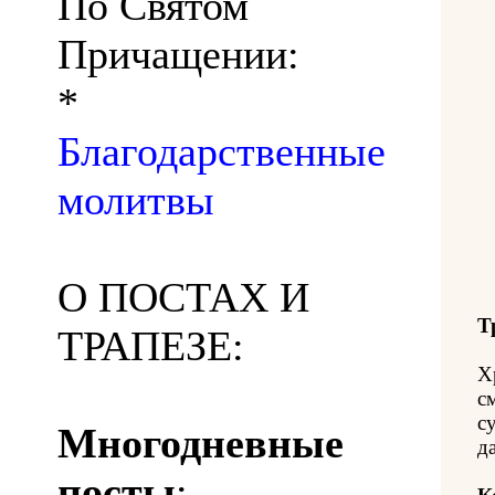
По Святом
Причащении:
*
Благодарственные
молитвы
О ПОСТАХ И
Т
ТРАПЕЗЕ:
Х
с
с
Многодневные
д
посты
: