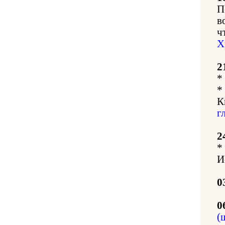
П
в
ч
Х
2
*
*
К
г
2
*
И
0
0
(