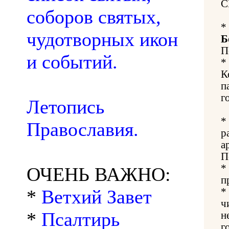
С
соборов святых,
*
чудотворных икон
Б
П
и событий.
*
К
п
г
Летопись
*
Православия.
р
а
П
*
ОЧЕНЬ ВАЖНО:
п
*
Ветхий Завет
*
ч
*
Псалтирь
н
г