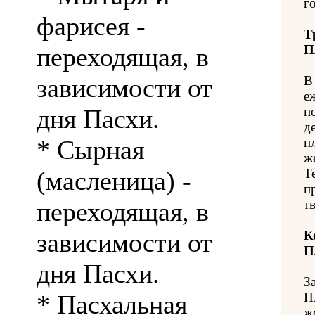
го
фарисея -
Т
переходящая, в
П
зависимости от
В
е
дня Пасхи.
п
д
* Сырная
п
ж
(масленица) -
Т
п
переходящая, в
т
зависимости от
К
П
дня Пасхи.
З
* Пасхальная
П
ж