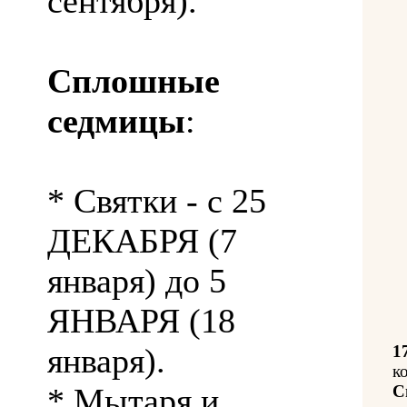
сентября).
Сплошные
седмицы
:
* Святки - с 25
ДЕКАБРЯ (7
января) до 5
ЯНВАРЯ (18
января).
1
к
* Мытаря и
С