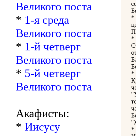
Великого поста
с
Б
*
1-я среда
*
ц
Великого поста
П
*
*
1-й четверг
С
о
Великого поста
Б
Б
*
5-й четверг
*
К
Великого поста
ч
"
т
ч
Акафисты:
Б
"
*
Иисусу
*