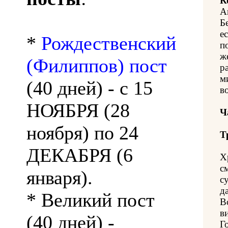
К
А
Б
ес
*
Рождественский
п
ж
(Филиппов) пост
р
м
(40 дней) - с 15
в
НОЯБРЯ (28
Ч
ноября) по 24
Т
ДЕКАБРЯ (6
Х
с
января).
с
да
* Великий пост
В
в
(40 дней) -
Г