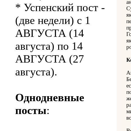
а
* Успенский пост -
С
я
(две недели) с 1
п
п
АВГУСТА (14
Г
я
августа) по 14
р
АВГУСТА (27
К
августа).
А
Б
ес
п
Однодневные
ж
р
посты
:
м
в
В