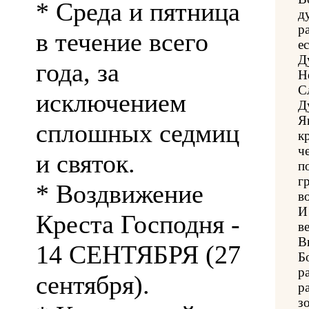
* Среда и пятница
д
р
в течение всего
е
Д
года, за
Н
С
исключением
Д
Я
сплошных седмиц
к
ч
и святок.
п
г
* Воздвижение
в
И
Креста Господня -
в
В
14 СЕНТЯБРЯ (27
Б
р
сентября).
р
з