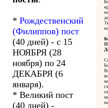
Б
к
н
д
*
Рождественский
Т
н
(Филиппов) пост
К
(40 дней) - с 15
П
Д
НОЯБРЯ (28
С
ноября) по 24
Б
В
ДЕКАБРЯ (6
в
н
января).
г
о
* Великий пост
м
на
(40 дней) -