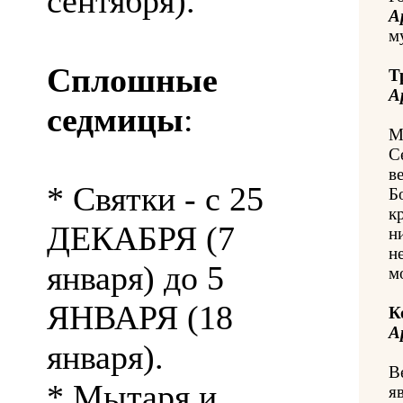
сентября).
А
м
Сплошные
Т
А
седмицы
:
М
С
в
* Святки - с 25
Б
к
ДЕКАБРЯ (7
н
н
января) до 5
м
ЯНВАРЯ (18
К
А
января).
В
* Мытаря и
я