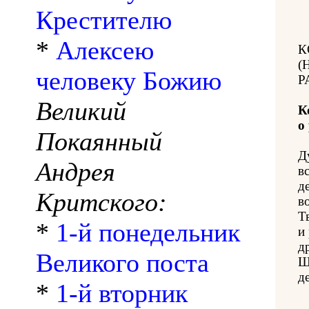
Крестителю
*
Алексею
К
(
человеку Божию
Р
Великий
К
о
Покаянный
Д
Андрея
в
д
Критского:
в
Т
*
1-й понедельник
и
др
Великого поста
Щ
д
*
1-й вторник