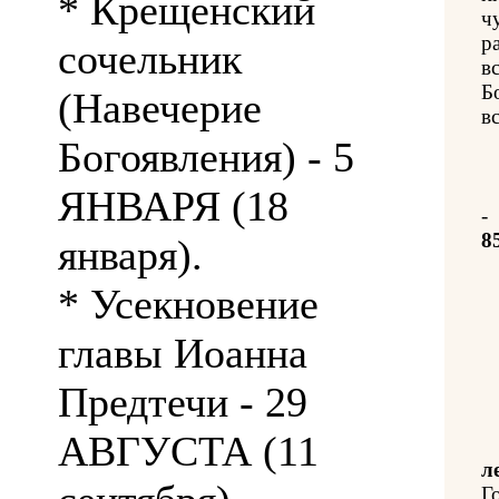
* Крещенский
ч
р
сочельник
в
Б
(Навечерие
вс
Богоявления) - 5
ЯНВАРЯ (18
-
8
января).
* Усекновение
главы Иоанна
Предтечи - 29
АВГУСТА (11
л
Г