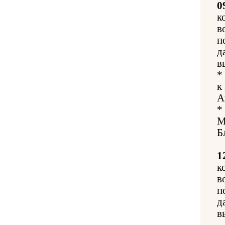
0
к
в
п
д
в
*
к
А
*
М
Б
1
к
в
п
д
в