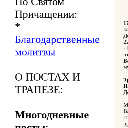
По Святом
Причащении:
1
*
к
Д
Благодарственные
2
-
молитвы
о
В
м
О ПОСТАХ И
Т
П
ТРАПЕЗЕ:
Д
М
В
Многодневные
с
п
посты
: