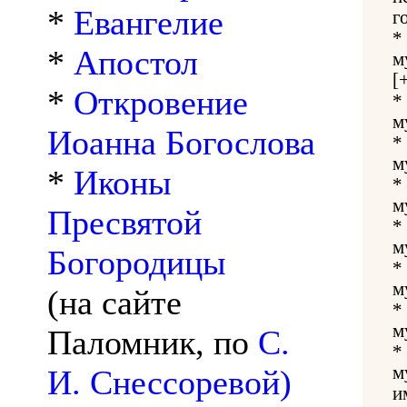
*
Евангелие
г
*
*
Апостол
м
[
*
Откровение
*
м
Иоанна Богослова
*
м
*
Иконы
*
м
Пресвятой
*
м
Богородицы
*
м
(на сайте
*
м
Паломник, по
С.
*
м
И. Снессоревой)
и