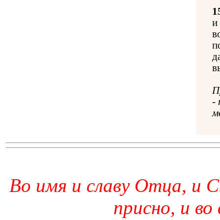
1
и
в
п
д
в
П
-
м
Во имя и славу Отца, и С
присно, и во