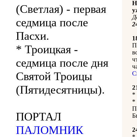
Н
(Светлая) - первая
у
Д
седмица после
2
Пасхи.
1
П
* Троицкая -
в
ч
седмица после дня
ч
Святой Троицы
С
(Пятидесятницы).
2
*
*
П
ПОРТАЛ
Б
ПАЛОМНИК
2
*