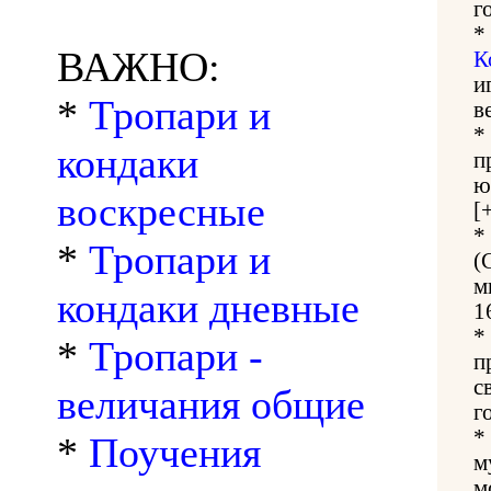
г
*
ВАЖНО:
К
и
*
Тропари и
в
*
кондаки
п
ю
воскресные
[
*
*
Тропари и
(
м
кондаки дневные
1
*
*
Тропари -
п
с
величания общие
г
*
*
Поучения
м
м