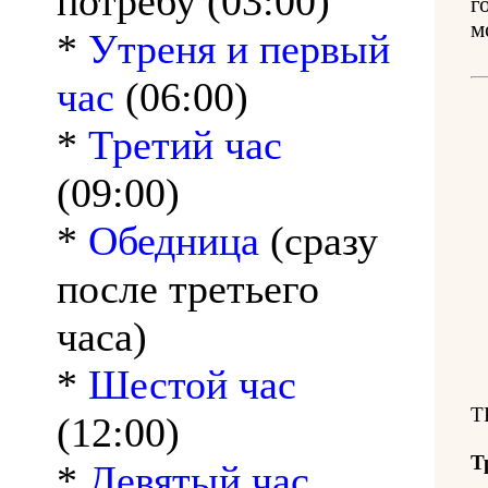
потребу (03:00)
г
м
*
Утреня и первый
час
(06:00)
*
Третий час
(09:00)
*
Обедница
(сразу
после третьего
часа)
*
Шестой час
Т
(12:00)
Т
*
Девятый час