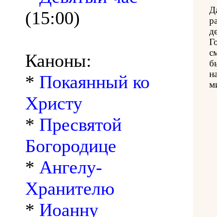
Д
(15:00)
р
д
Г
с
Каноны:
б
н
*
Покаянный ко
м
Христу
*
Пресвятой
Богородице
*
Ангелу-
Хранителю
*
Иоанну