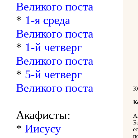
Великого поста
*
1-я среда
Великого поста
*
1-й четверг
Великого поста
*
5-й четверг
Великого поста
К
К
Акафисты:
А
Б
*
Иисусу
ес
п