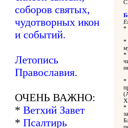
С
соборов святых,
Б
чудотворных икон
Е
*
и событий.
*
м
*
Летопись
ч
н
Православия.
*
п
(
ОЧЕНЬ ВАЖНО:
X
*
Ветхий Завет
*
з
*
Псалтирь
Б
п