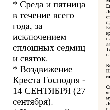
М
* Среда и пятница
Е
Л
в течение всего
с
п
года, за
Б
к
исключением
н
д
сплошных седмиц
Т
н
и святок.
К
* Воздвижение
Н
и
Креста Господня -
С
14 СЕНТЯБРЯ (27
я
м
сентября).
Л
и