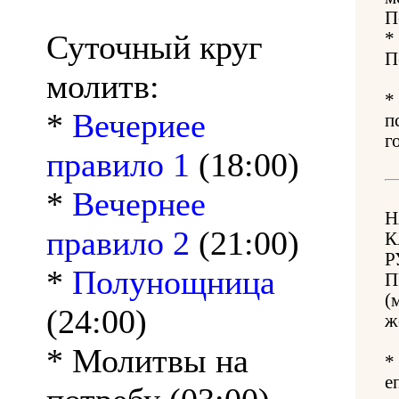
П
Суточный круг
*
П
молитв:
*
*
Вечериее
п
г
правило 1
(18:00)
*
Вечернее
Н
правило 2
(21:00)
К
Р
*
Полунощница
П
(
(24:00)
ж
* Молитвы на
*
е