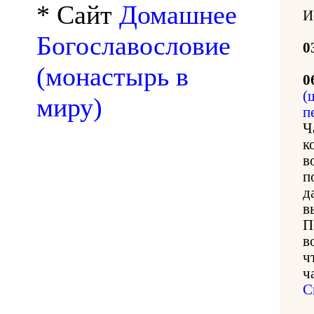
* Сайт
Домашнее
И
Богославословие
0
(монастырь в
0
(
миру)
п
Ч
к
в
п
д
в
П
в
ч
ч
С