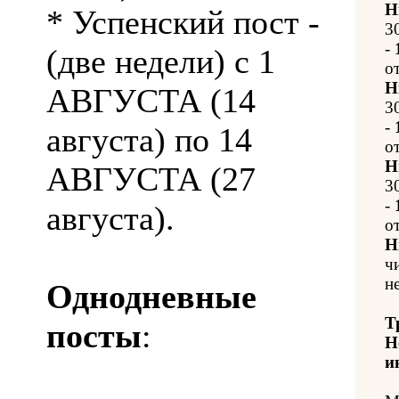
Н
* Успенский пост -
3
-
(две недели) с 1
о
Н
АВГУСТА (14
3
-
августа) по 14
о
Н
АВГУСТА (27
3
-
августа).
о
Н
ч
н
Однодневные
Т
посты
:
Н
и