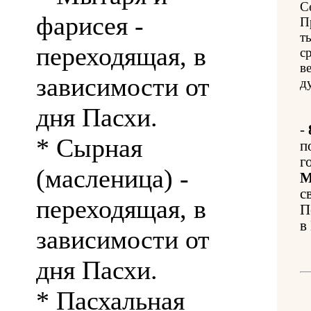
С
фарисея -
П
т
переходящая, в
с
в
зависимости от
д
дня Пасхи.
-
* Сырная
п
г
(масленица) -
М
с
переходящая, в
П
в
зависимости от
дня Пасхи.
* Пасхальная