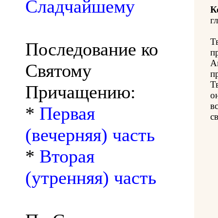
Сладчайшему
К
гл
Т
Последование ко
п
А
Святому
п
Т
Причащению:
о
в
*
Первая
с
(вечерняя) часть
*
Вторая
(утренняя) часть