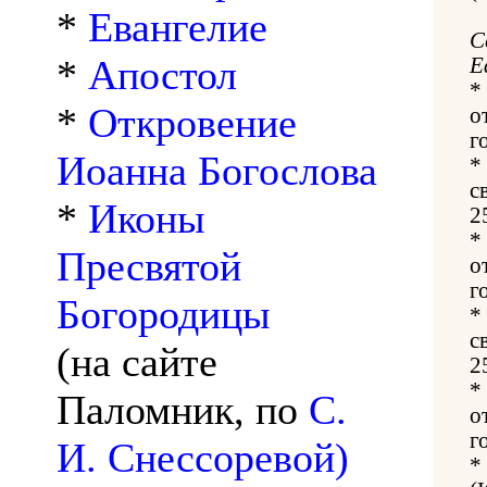
*
Евангелие
С
*
Апостол
Е
*
*
Откровение
о
г
Иоанна Богослова
*
с
*
Иконы
2
*
Пресвятой
о
г
Богородицы
*
с
(на сайте
2
*
Паломник, по
С.
о
г
И. Снессоревой)
*