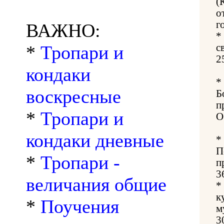
(
о
г
ВАЖНО:
*
*
Тропари и
с
2
кондаки
*
воскресные
Б
п
*
Тропари и
О
кондаки дневные
*
П
*
Тропари -
п
3
величания общие
*
к
*
Поучения
м
3