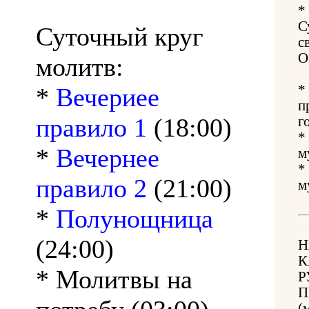
*
С
Суточный круг
с
О
молитв:
*
*
Вечериее
п
правило 1
(18:00)
г
*
*
Вечернее
м
*
правило 2
(21:00)
м
*
Полунощница
(24:00)
Н
К
* Молитвы на
Р
П
(