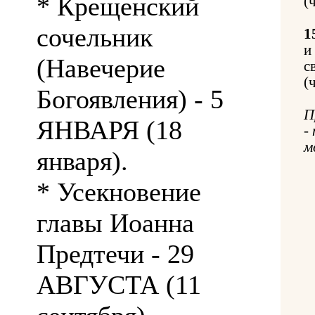
* Крещенский
(
сочельник
1
и
(Навечерие
с
(
Богоявления) - 5
П
ЯНВАРЯ (18
-
м
января).
* Усекновение
главы Иоанна
Предтечи - 29
АВГУСТА (11