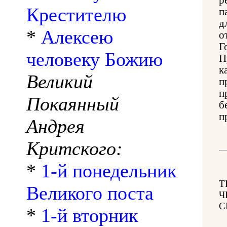
Крестителю
п
д
*
Алексею
о
Г
человеку Божию
П
к
Великий
п
п
Покаянный
б
п
Андрея
Критского:
*
1-й понедельник
Т
Великого поста
Ч
С
*
1-й вторник