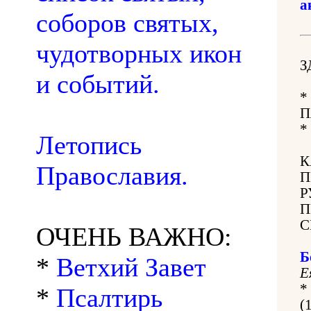
а
соборов святых,
чудотворных икон
З
и событий.
*
П
*
Летопись
К
Православия.
П
Р
П
С
ОЧЕНЬ ВАЖНО:
Б
*
Ветхий Завет
Е
*
*
Псалтирь
(