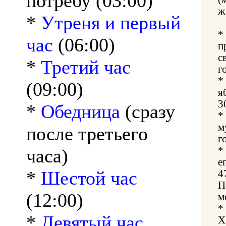
потребу (03:00)
ж
*
Утреня и первый
*
час
(06:00)
п
с
*
Третий час
г
*
(09:00)
я
3
*
Обедница
(сразу
*
м
после третьего
г
*
часа)
е
*
Шестой час
4
П
(12:00)
м
*
*
Девятый час
Х