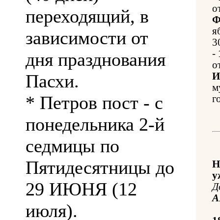
о
переходящий, в
Ф
я
зависимости от
3
-
дня празднования
о
Пасхи.
И
м
* Петров пост - с
г
понедельника 2-й
седмицы по
Пятидесятницы до
Н
у
29 ИЮНЯ (12
Д
А
июля).