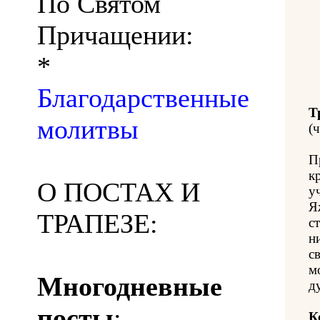
По Святом
Причащении:
*
Благодарственные
Т
молитвы
(ч
П
к
О ПОСТАХ И
у
Я
ТРАПЕЗЕ:
с
н
с
м
Многодневные
д
посты
:
К