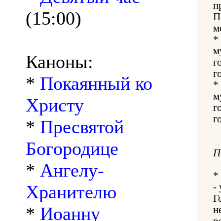
п
(15:00)
П
м
*
м
Каноны:
г
г
*
Покаянный ко
*
м
Христу
г
г
*
Пресвятой
Богородице
П
*
Ангелу-
*
Хранителю
-
Г
*
Иоанну
н
р