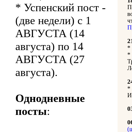
1
* Успенский пост -
П
в
(две недели) с 1
ч
П
АВГУСТА (14
2
августа) по 14
*
*
АВГУСТА (27
Т
Л
августа).
2
*
Однодневные
И
посты
:
0
0
(