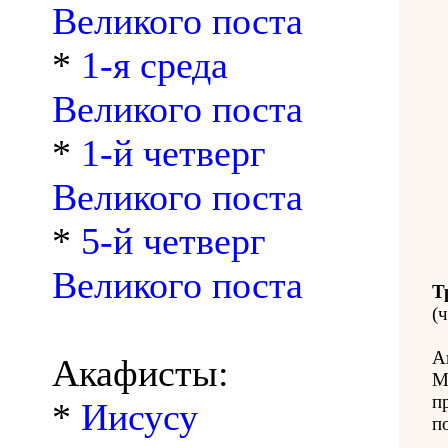
Великого поста
*
1-я среда
Великого поста
*
1-й четверг
Великого поста
*
5-й четверг
Великого поста
Т
(ч
А
Акафисты:
М
п
*
Иисусу
п