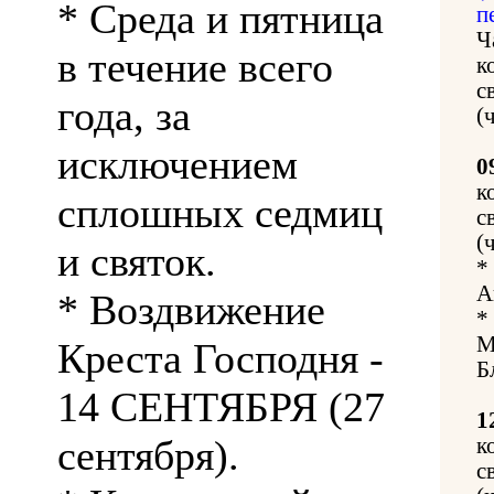
* Среда и пятница
п
Ч
в течение всего
к
с
года, за
(
исключением
0
к
сплошных седмиц
с
(
и святок.
*
А
* Воздвижение
*
М
Креста Господня -
Б
14 СЕНТЯБРЯ (27
1
сентября).
к
с