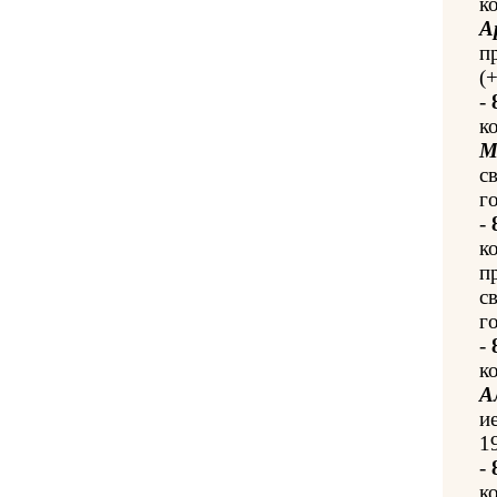
к
А
п
(
-
к
М
с
го
-
к
п
с
го
-
к
А
и
1
-
к