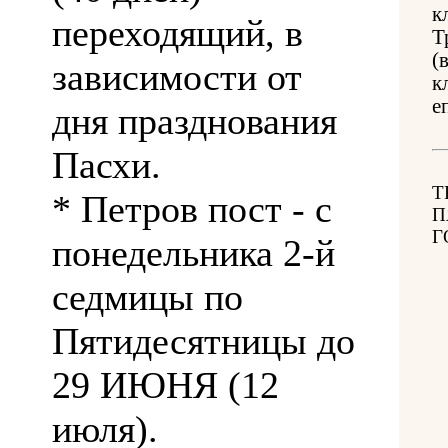
к
переходящий, в
Т
(
зависимости от
к
е
дня празднования
Пасхи.
Т
* Петров пост - с
П
Г
понедельника 2-й
седмицы по
Пятидесятницы до
29 ИЮНЯ (12
июля).