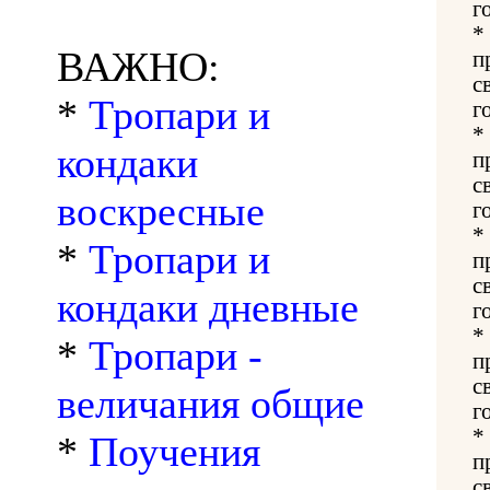
г
*
ВАЖНО:
п
с
*
Тропари и
г
*
кондаки
п
с
воскресные
г
*
*
Тропари и
п
с
кондаки дневные
г
*
*
Тропари -
п
с
величания общие
г
*
*
Поучения
п
с