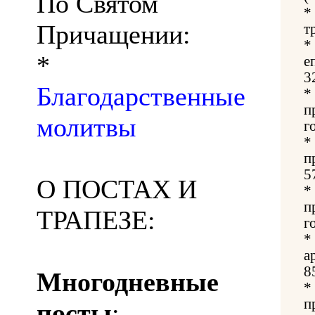
По Святом
*
Причащении:
т
*
*
е
3
Благодарственные
*
п
молитвы
г
*
п
5
О ПОСТАХ И
*
п
ТРАПЕЗЕ:
г
*
а
8
Многодневные
*
п
посты
: