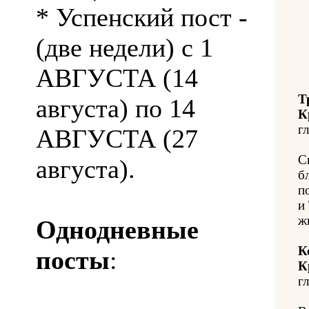
* Успенский пост -
(две недели) с 1
АВГУСТА (14
Т
августа) по 14
К
гл
АВГУСТА (27
С
августа).
б
п
и
ж
Однодневные
К
посты
:
К
гл