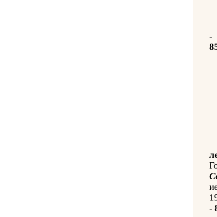
-
8
л
Г
С
и
1
-