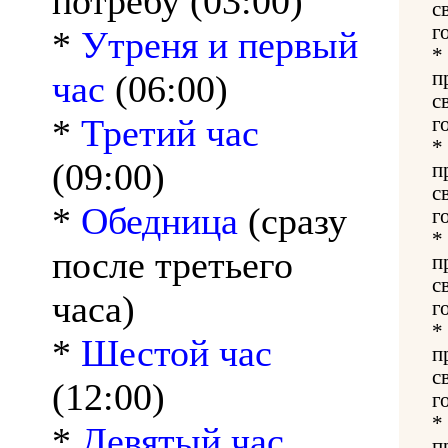
потребу (03:00)
с
г
*
Утреня и первый
*
п
час
(06:00)
с
*
Третий час
г
*
(09:00)
п
с
*
Обедница
(сразу
г
*
после третьего
п
с
часа)
г
*
*
Шестой час
п
с
(12:00)
г
*
*
Девятый час
п