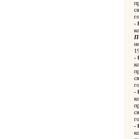
п
с
го
-
к
П
и
1
-
к
п
с
го
-
к
п
с
го
-
к