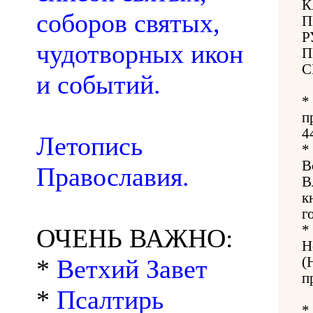
К
соборов святых,
П
Р
чудотворных икон
П
С
и событий.
*
п
4
Летопись
*
В
Православия.
В
к
г
*
ОЧЕНЬ ВАЖНО:
Н
*
Ветхий Завет
(
п
*
Псалтирь
*