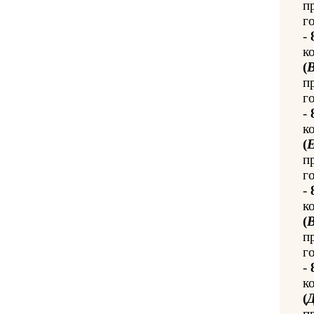
п
го
-
к
(
п
го
-
к
(
п
го
-
к
(
В
п
го
-
к
(
п