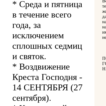
В
* Среда и пятница
т
ж
в течение всего
д
н
года, за
н
и
исключением
н
сплошных седмиц
и святок.
П
Г
* Воздвижение
Н
Креста Господня -
14 СЕНТЯБРЯ (27
сентября).