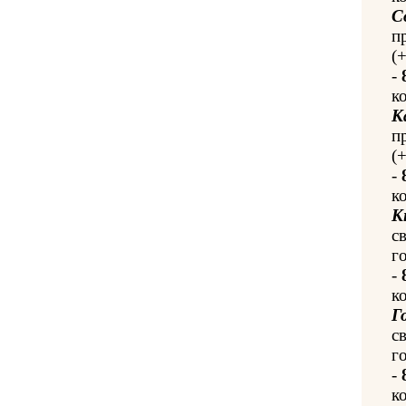
С
п
(
-
к
К
п
(
-
к
К
с
го
-
к
Г
с
го
-
к