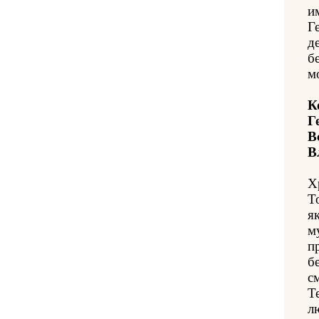
и
Г
д
б
м
К
Г
В
В
Х
Т
я
м
п
б
с
Т
л