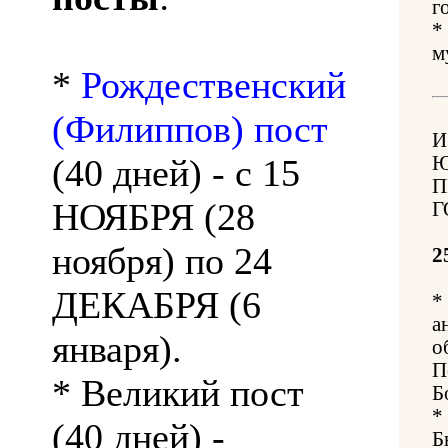
г
*
м
*
Рождественский
(Филиппов) пост
И
(40 дней) - с 15
Ю
П
НОЯБРЯ (28
Г
ноября) по 24
2
ДЕКАБРЯ (6
*
а
января).
о
П
* Великий пост
Б
*
(40 дней) -
Б