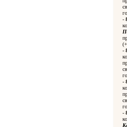
п
с
го
-
к
П
п
(
-
к
п
с
го
-
к
п
с
го
-
к
К