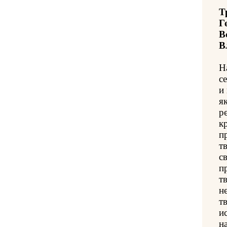
Т
Г
В
В
Н
с
и
я
р
к
п
т
св
п
т
н
т
и
н