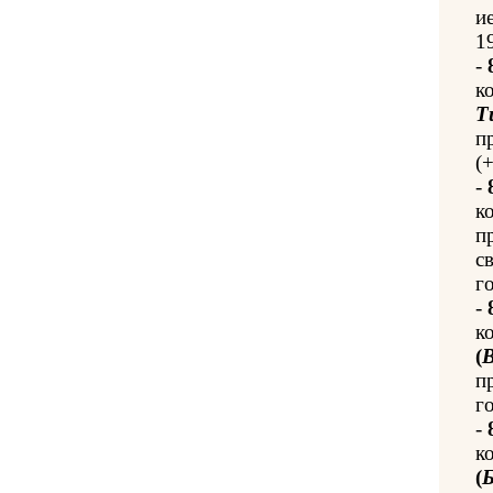
и
1
-
к
Т
п
(
-
к
п
с
го
-
к
(
В
п
го
-
к
(
Б