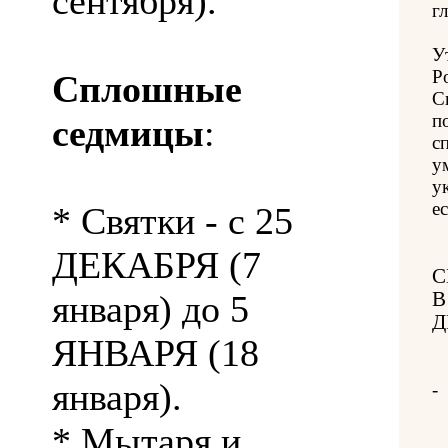
сентября).
гл
У
Р
Сплошные
С
п
седмицы
:
с
у
у
е
* Святки - с 25
ДЕКАБРЯ (7
С
января) до 5
В
Д
ЯНВАРЯ (18
января).
-
* Мытаря и