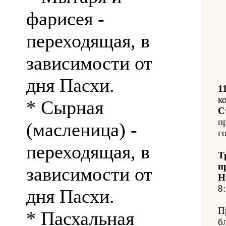
фарисея -
переходящая, в
зависимости от
дня Пасхи.
1
к
* Сырная
С
п
(масленица) -
го
переходящая, в
Т
п
зависимости от
Н
8:
дня Пасхи.
П
* Пасхальная
б