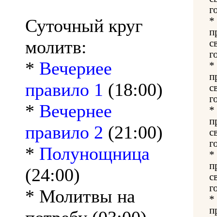
г
Суточный круг
*
п
молитв:
с
г
*
Вечериее
*
п
правило 1
(18:00)
с
г
*
Вечернее
*
п
правило 2
(21:00)
с
г
*
Полунощница
*
п
(24:00)
с
г
* Молитвы на
*
п