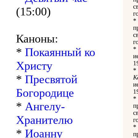
с
(15:00)
г
*
п
с
Каноны:
г
*
Покаянный ко
*
и
Христу
1
*
*
Пресвятой
К
и
Богородице
1
*
*
Ангелу-
п
с
Хранителю
г
*
*
Иоанну
п