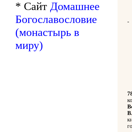
* Сайт
Домашнее
Богославословие
-
(монастырь в
миру)
7
к
В
В
к
го