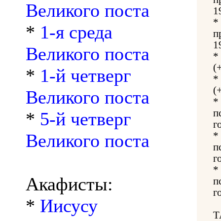
Великого поста
1
*
*
1-я среда
п
1
Великого поста
*
(
*
1-й четверг
*
(
Великого поста
*
п
*
5-й четверг
г
Великого поста
*
п
г
*
Акафисты:
п
г
*
Иисусу
Т