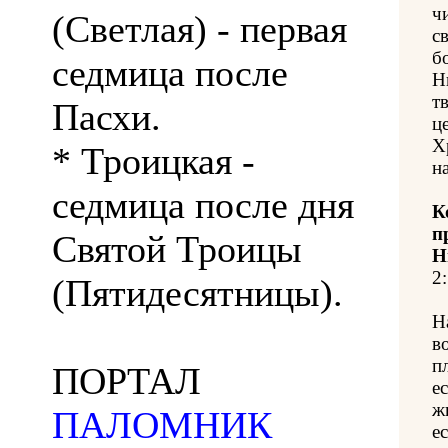
ч
(Светлая) - первая
с
б
седмица после
Н
т
Пасхи.
ц
Х
* Троицкая -
н
седмица после дня
К
п
Святой Троицы
Н
2:
(Пятидесятницы).
Н
в
п
ПОРТАЛ
е
ж
ПАЛОМНИК
е