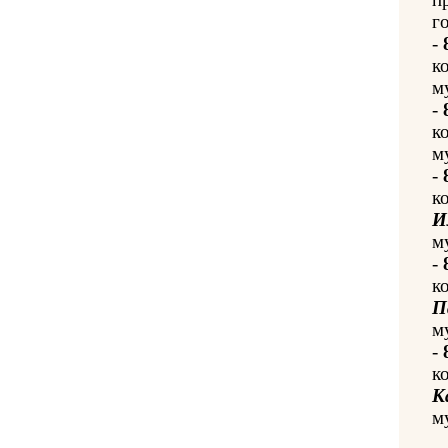
го
-
к
м
-
к
м
-
к
И
м
-
к
П
м
-
к
К
м