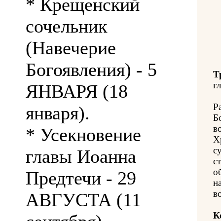
* Крещенский
сочельник
(Навечерие
Богоявления) - 5
Т
гл
ЯНВАРЯ (18
Р
января).
Б
в
* Усекновение
Х
с
главы Иоанна
с
о
Предтечи - 29
н
в
АВГУСТА (11
К