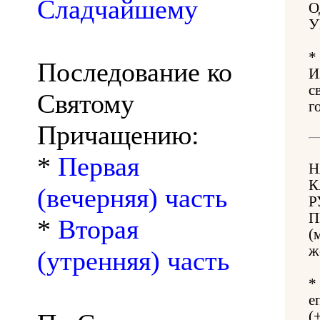
Сладчайшему
О
У
*
Последование ко
И
с
Святому
г
Причащению:
*
Первая
Н
К
(вечерняя) часть
Р
П
*
Вторая
(
ж
(утренняя) часть
*
е
(