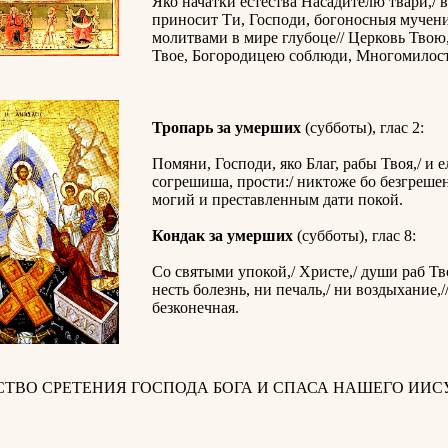
Яко начатки естества Насадителю твари,/ 
приносит Ти, Господи, богоносныя мучени
молитвами в мире глубоце// Церковь Твою
Твое, Богородицею соблюди, Многомилост
Тропарь за умерших
(субботы), глас 2:
Помяни, Господи, яко Благ, рабы Твоя,/ и 
согрешиша, прости:/ никтоже бо безгрешен
могий и преставленным дати покой.
Кондак за умерших
(субботы), глас 8:
Со святыми упокой,/ Христе,/ души раб Тв
несть болезнь, ни печаль,/ ни воздыхание,/
безконечная.
СТВО СРЕТЕНИЯ ГОСПОДА БОГА И СПАСА НАШЕГО ИИС