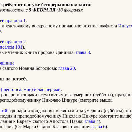
требует от нас уже беспрерывных молитв:
гославословие
5 ФЕВРАЛЯ
(18 февраля):
ее правило 1
.
к предстоящему воскресному причастию: чтение акафиста
Иисус
у
.
ее правило 2
.
псалом 101
).
ные чтения: Книга пророка Даниила:
глава 3
.
ощница
.
е святого Иоанна Богослова:
глава 20
.
ы на потребу.
 (шестопсалмие) и час первый
.
тропари и кондаки всем святым и за умерших (субботы), праздн
преподобномученику Николаю Цикуре (смотрите выше).
етий
: тропари и кондаки всем святым и за умерших (субботы), пр
сподня и преподобномученику Николаю Цикуре (смотрите выше)
лания к Евреям святого Апостола Павла:
глава 4
).
нгелия (От Марка Святое Благовествование:
глава 6
).