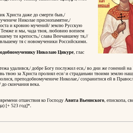
к Христа даже до смерти быв,/
учениче Николае приснопамятне,/
поста и кровию мучений/ землю Русскую
/ Темже и мы, чада твоя, любовию вопием
авшему ти крепость,/ слава Венчавшему тя,//
авльшему тя с новомученики Российскими.
подобномученику Николаю Цикуре
, глас
ежа удалився,/ добре Богу послужил еси,/ во дни же гонений на
вь твою за Христа пролиял еси/ и страданьми твоими землю наш
молися, преподобномучениче Николае,/ сохранитися ей в Правос
/ до скончания века.
 времени отшествия ко Господу
Авита Вьеннского
, епископа, св
а) [+ 523 год]*.