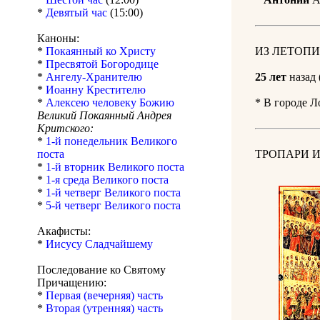
*
Девятый час
(15:00)
Каноны:
*
Покаянный ко Христу
ИЗ ЛЕТОПИ
*
Пресвятой Богородице
*
Ангелу-Хранителю
25 лет
назад 
*
Иоанну Крестителю
*
Алексею человеку Божию
* В городе Л
Великий Покаянный Андрея
Критского:
*
1-й понедельник Великого
поста
ТРОПАРИ И
*
1-й вторник Великого поста
*
1-я среда Великого поста
*
1-й четверг Великого поста
*
5-й четверг Великого поста
Акафисты:
*
Иисусу Сладчайшему
Последование ко Святому
Причащению:
*
Первая (вечерняя) часть
*
Вторая (утренняя) часть