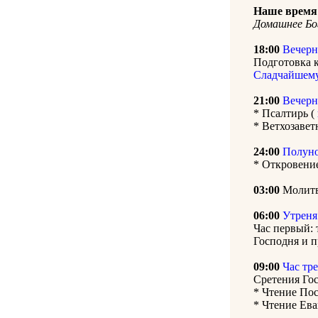
Наше время 
Домашнее Бо
18:00
Вечерн
Подготовка 
Сладчайшем
21:00
Вечерн
* Псалтирь (
* Ветхозавет
24:00
Полун
* Откровени
03:00
Молитв
06:00
Утреня
Час первый: 
Господня и 
09:00
Час тр
Сретения Го
* Чтение Пос
* Чтение Ева