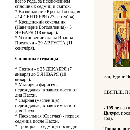
всего года, за исключением
сплошных седмиц и святок.
* Воздвижение Креста Господня
- 14 СЕНТЯБРЯ (27 сентября).
* Крещенский сочельник
(Навечерие Богоявления) - 5
ЯНВАРЯ (18 января).
* Усекновение главы Иоанна
Предтечи - 29 АВГУСТА (11
сентября).
Сплошные седмицы
:
* Святки - с 25 ДЕКАБРЯ (7
января) до 5 ЯНВАРЯ (18
еси, Едине Ч
января).
* Мытаря и фарисея -
переходящая, в зависимости от
СВЯТЫЕ, 
дня Пасхи.
* Сырная (масленица) -
переходящая, в зависимости от
-
105 лет
со 
дня Пасхи.
Цикура
, пос
* Пасхальная (Светлая) - первая
год).
седмица после Пасхи.
* Троицкая - седмица после дня
Тропарь пр