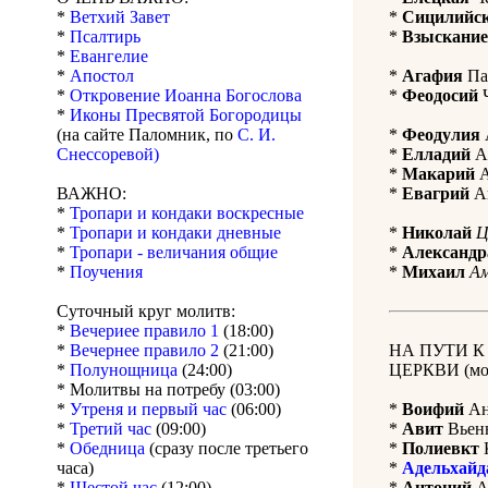
*
Ветхий Завет
*
Сицилийс
*
Псалтирь
*
Взыскание
*
Евангелие
*
Апостол
*
Агафия
Пан
*
Откровение Иоанна Богослова
*
Феодосий
Ч
*
Иконы Пресвятой Богородицы
(на сайте Паломник, по
С. И.
*
Феодулия
Снессоревой)
*
Елладий
Ан
*
Макарий
А
ВАЖНО:
*
Евагрий
Ан
*
Тропари и кондаки воскресные
*
Тропари и кондаки дневные
*
Николай
Ц
*
Тропари - величания общие
*
Александр
*
Поучения
*
Михаил
А
Суточный круг молитв:
*
Вечериее правило 1
(18:00)
*
Вечернее правило 2
(21:00)
НА ПУТИ 
*
Полунощница
(24:00)
ЦЕРКВИ (мол
* Молитвы на потребу (03:00)
*
Утреня и первый час
(06:00)
*
Воифий
Ана
*
Третий час
(09:00)
*
Авит
Вьенн
*
Обедница
(сразу после третьего
*
Полиевкт
К
часа)
*
Адельхайд
*
Шестой час
(12:00)
*
Антоний
А