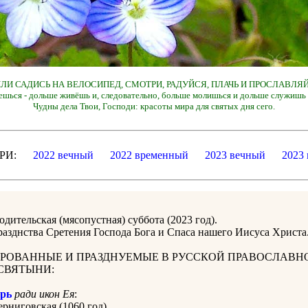
 ИЛИ САДИСЬ НА ВЕЛОСИПЕД, СМОТРИ, РАДУЙСЯ, ПЛАЧЬ И ПРОСЛАВЛЯЙ
ешься - дольше живёшь и, следовательно, больше молишься и дольше служишь 
Чудны дела Твои, Господи: красоты мира для святых дня сего.
ДАРИ:
2022 вечный
2022 временный
2023 вечный
2023
одительская (мясопустная) суббота
(2023 год).
разднства Сретения Господа Бога и Спаса нашего Иисуса Христа
РОВАННЫЕ И ПРАЗДНУЕМЫЕ В РУССКОЙ ПРАВОСЛАВН
СВЯТЫНИ:
рь
ради икон Ея
:
рниговская (1060 год).