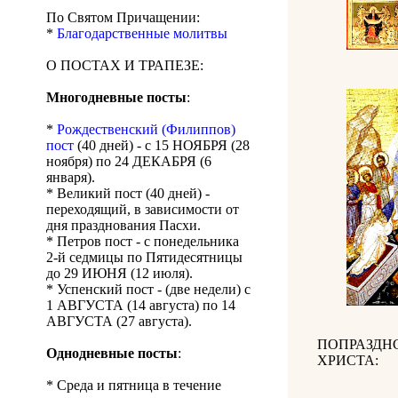
По Святом Причащении:
*
Благодарственные молитвы
О ПОСТАХ И ТРАПЕЗЕ:
Многодневные посты
:
*
Рождественский (Филиппов)
пост
(40 дней) - с 15 НОЯБРЯ (28
ноября) по 24 ДЕКАБРЯ (6
января).
* Великий пост (40 дней) -
переходящий, в зависимости от
дня празднования Пасхи.
* Петров пост - с понедельника
2-й седмицы по Пятидесятницы
до 29 ИЮНЯ (12 июля).
* Успенский пост - (две недели) с
1 АВГУСТА (14 августа) по 14
АВГУСТА (27 августа).
ПОПРАЗДН
Однодневные посты
:
ХРИСТА:
* Среда и пятница в течение