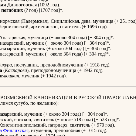
кая
Дивногорская (1092 год).
 погибших
(? год) [1707 год]*.
ормская (Палермская), Сицилийская, дева, мученица (+ 251 год)
ерниговский, архиепископ, святитель (+ 1696 год).
Аназарвская, мученица (+ около 304 года) [+ 304 год]*.
азарвский, мученик (+ около 304 года) [+ 304 год]*.
назарвский, мученик (+ около 304 года) [+ 304 год]*.
азарвский, мученик (+ около 304 года) [+ 304 год]*.
икура
, послушник, преподобномученик (+ 1918 год).
а
(
Каспарова
), преподобномученица (+ 1942 год).
мелюшкин
, мученик (+ 1942 год).
К ВОЗМОЖНОЙ КАНОНИЗАЦИИ В РУССКОЙ ПРАВОСЛАВ
имся сугубо, по желанию):
зарвский, мученик (+ около 304 года) [+ 304 год]*.
ский, епископ, святитель (+ после 518 года) [+ 523 год]*.
онстантинопольский, патриарх, святитель (+ 970 год).
а
Филлихская
, игумения, преподобная (+ 1015 год).
финский, мученик (+ 1774 год).