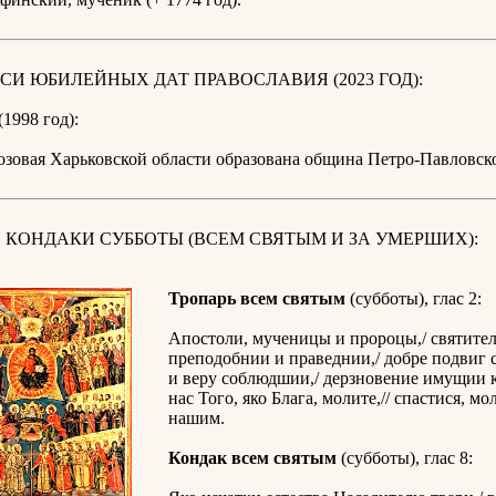
СИ ЮБИЛЕЙНЫХ ДАТ ПРАВОСЛАВИЯ (2023 ГОД):
(1998 год):
озовая Харьковской области образована община Петро-Павловск
 КОНДАКИ СУББОТЫ (ВСЕМ СВЯТЫМ И ЗА УМЕРШИХ):
Тропарь всем святым
(субботы), глас 2:
Апостоли, мученицы и пророцы,/ святител
преподобнии и праведнии,/ добре подвиг
и веру соблюдшии,/ дерзновение имущии ко
нас Того, яко Блага, молите,// спастися, м
нашим.
Кондак всем святым
(субботы), глас 8: