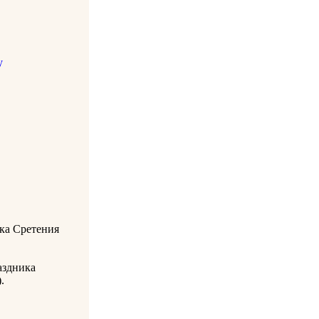
у
ика Сретения
аздника
.