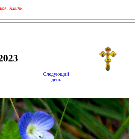
ков. Аминь.
023
Следующий
день