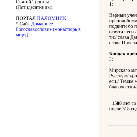
Святой Троицы
1:
(Пятидесятницы).
Верный учени
ПОРТАЛ
ПАЛОМНИК
преподобном
* Сайт
Домашнее
подвиги бо 
Богославословие (монастырь в
освятил еси.
миру)
ти:/ слава Д
слава Просл
Кондак пре
3:
Мирскаго мят
Русскую/ кро
еси./ Темже 
благочестии/
-
1500 лет
со
после 518 год