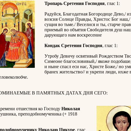
Тропарь Сретения Господня
, глас 1:
Радуйся, Благодатная Богородице Дево,/ из
возсия Солнце Правды, Христос Бог наш,/
сущия во тьме./ Веселися и ты, старче пра
приемый во объятия Свободителя душ наш
дарующаго нам воскресение
Кондак Сретения Господня
, глас 1:
Утробу Девичу освятивый Рождеством Тво
Симеоне благословивый,/ якоже подобаше,
и ныне спасл еси нас, Христе Боже,/ но ум
бранех жительство// и укрепи люди, ихже
еловеколюбче.
ПОМИНАЕМЫЕ В ПАМЯТНЫХ ДАТАХ ДНЯ СЕГО:
времени отшествия ко Господу
Николая
лушника, преподобномученика (+ 1918
еподобномученику Николаю Цикуре
, глас