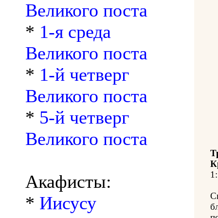
Великого поста
*
1-я среда
Великого поста
*
1-й четверг
Великого поста
*
5-й четверг
Великого поста
Т
К
1:
Акафисты:
С
*
Иисусу
б
п