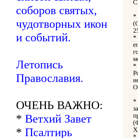
С
соборов святых,
*
чудотворных икон
(
2
и событий.
*
е
г
м
Летопись
*
Р
Православия.
и
О
*
ОЧЕНЬ ВАЖНО:
з
*
Ветхий Завет
п
(
*
Псалтирь
X
*