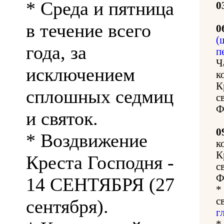
* Среда и пятница
0
в течение всего
0
(
года, за
п
Ч
исключением
к
К
сплошных седмиц
с
Ф
и святок.
0
* Воздвижение
к
К
Креста Господня -
с
Ф
14 СЕНТЯБРЯ (27
*
с
сентября).
г
*