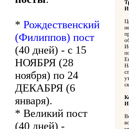
Т
И
Ц
*
Рождественский
н
п
(Филиппов) пост
о
И
(40 дней) - с 15
п
Е
НОЯБРЯ (28
Н
с
ноября) по 24
у
с
ДЕКАБРЯ (6
К
января).
И
* Великий пост
В
в
(40 дней) -
м