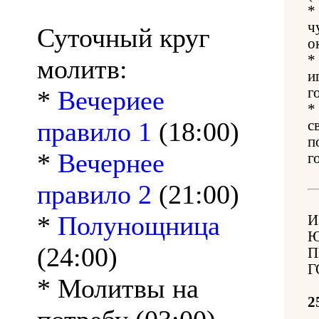
*
ч
Суточный круг
о
*
молитв:
и
г
*
Вечериее
*
правило 1
(18:00)
с
п
*
Вечернее
г
правило 2
(21:00)
*
Полунощница
И
Ю
(24:00)
П
Г
* Молитвы на
2