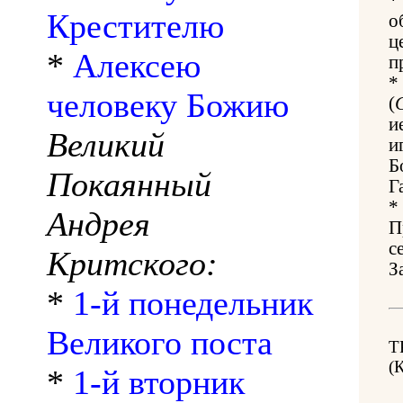
Крестителю
о
ц
*
Алексею
п
*
человеку Божию
(
и
Великий
и
Б
Покаянный
Г
*
Андрея
П
с
Критского:
З
*
1-й понедельник
Великого поста
Т
(
*
1-й вторник