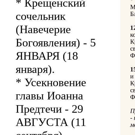
* Крещенский
М
сочельник
Б
(Навечерие
1
к
Богоявления) - 5
К
с
ЯНВАРЯ (18
Ф
января).
1
и
* Усекновение
К
с
главы Иоанна
Ф
Предтечи - 29
П
-
АВГУСТА (11
м