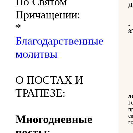
По Святом
Д
Причащении:
*
-
8
Благодарственные
молитвы
О ПОСТАХ И
ТРАПЕЗЕ:
л
Г
п
с
Многодневные
го
посты
: