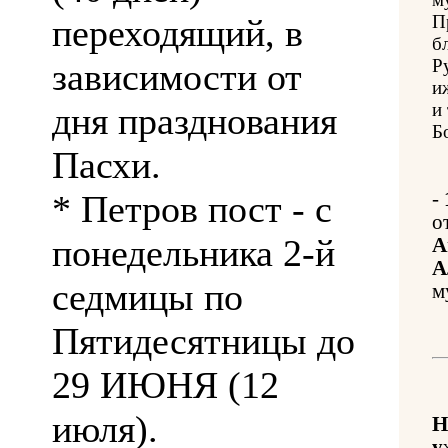
П
переходящий, в
б
Р
зависимости от
и
и
дня празднования
Б
Пасхи.
* Петров пост - с
-
о
понедельника 2-й
А
А
седмицы по
м
Пятидесятницы до
29 ИЮНЯ (12
июля).
Н
у