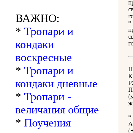
п
с
ВАЖНО:
г
*
*
Тропари и
п
с
кондаки
г
воскресные
*
Тропари и
Н
К
кондаки дневные
Р
П
*
Тропари -
(
ж
величания общие
*
*
Поучения
А
(