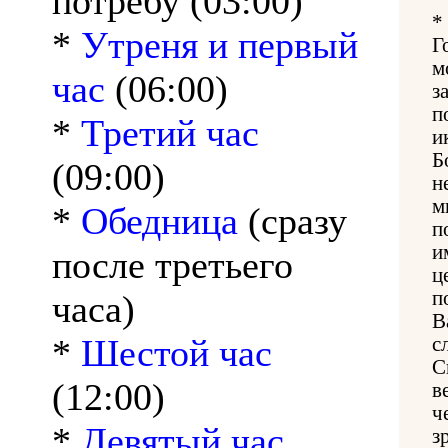
потребу (03:00)
*
*
Утреня и первый
Г
м
час
(06:00)
з
п
*
Третий час
и
Б
(09:00)
н
м
*
Обедница
(сразу
п
и
после третьего
ц
п
часа)
В
*
Шестой час
с
С
(12:00)
в
ч
*
Девятый час
з