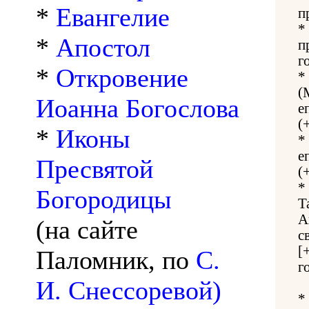
*
Евангелие
п
*
*
Апостол
п
г
*
Откровение
*
(
Иоанна Богослова
е
(
*
Иконы
*
е
Пресвятой
(
*
Богородицы
Т
А
(на сайте
с
[
Паломник, по
С.
г
И. Снессоревой)
*