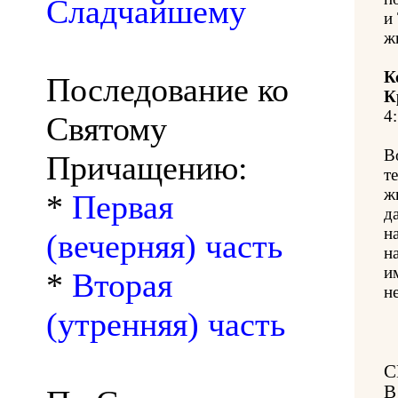
Сладчайшему
и
ж
К
Последование ко
К
4:
Святому
В
Причащению:
т
ж
*
Первая
д
н
(вечерняя) часть
н
и
*
Вторая
н
(утренняя) часть
С
В