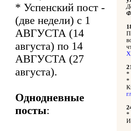
* Успенский пост -
Д
Ф
(две недели) с 1
1
АВГУСТА (14
П
в
августа) по 14
ч
Х
АВГУСТА (27
2
августа).
*
*
К
г
Однодневные
посты
:
2
*
И