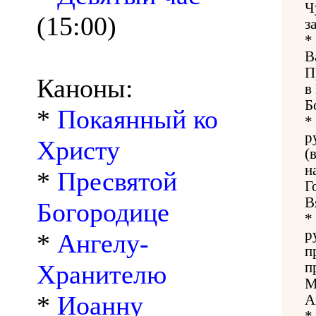
Ч
(15:00)
з
*
В
П
Каноны:
в
Б
*
Покаянный ко
*
р
Христу
(
н
*
Пресвятой
Г
В
Богородице
*
р
*
Ангелу-
п
Хранителю
п
М
*
Иоанну
А
*