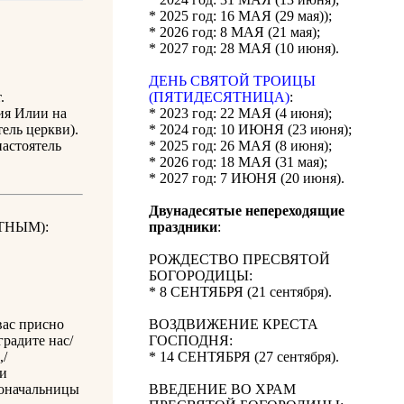
* 2025 год: 16 МАЯ (29 мая));
* 2026 год: 8 МАЯ (21 мая);
* 2027 год: 28 МАЯ (10 июня).
ДЕНЬ СВЯТОЙ ТРОИЦЫ
.
(ПЯТИДЕСЯТНИЦА)
:
ия Илии на
* 2023 год: 22 МАЯ (4 июня);
ель церкви).
* 2024 год: 10 ИЮНЯ (23 июня);
настоятель
* 2025 год: 26 МАЯ (8 июня);
* 2026 год: 18 МАЯ (31 мая);
* 2027 год: 7 ИЮНЯ (20 июня).
Двунадесятые непереходящие
ТНЫМ):
праздники
:
РОЖДЕСТВО ПРЕСВЯТОЙ
БОГОРОДИЦЫ:
* 8 СЕНТЯБРЯ (21 сентября).
вас присно
ВОЗДВИЖЕНИЕ КРЕСТА
радите нас/
ГОСПОДНЯ:
,/
* 14 СЕНТЯБРЯ (27 сентября).
и
иноначальницы
ВВЕДЕНИЕ ВО ХРАМ