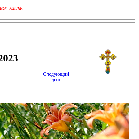
ков. Аминь.
023
Следующий
день