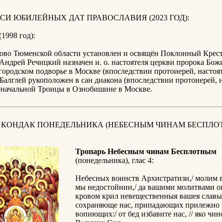
СИ ЮБИЛЕЙНЫХ ДАТ ПРАВОСЛАВИЯ (2023 ГОД):
(1998 год):
шово Тюменской области установлен и освящён Поклонный Крест
Андрей Речицкий назначен и. о. настоятеля церкви пророка Бож
родском подворье в Москве (впоследствии протоиерей, настоят
Балглей рукоположен в сан диакона (впоследствии протоиерей, 
начальной Троицы в Ознобишине в Москве.
И КОНДАК ПОНЕДЕЛЬНИКА (НЕБЕСНЫМ ЧИНАМ БЕСПЛО
Тропарь Небесным чинам Бесплотным
(понедельника), глас 4:
Небесных воинств Архистратизи,/ молим 
мы недостойнии,/ да вашими молитвами ог
кровом крил невещественныя вашея славы
сохраняюще нас, припадающих прилежно 
вопиющих:/ от бед избавите нас, // яко ч