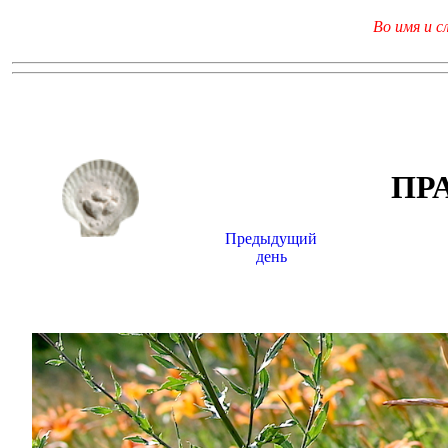
Во имя и с
ПР
Предыдущий
день