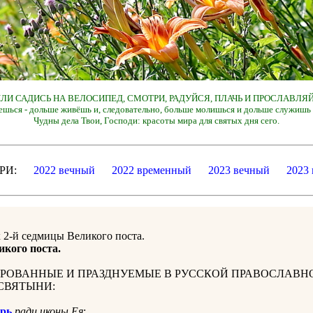
 ИЛИ САДИСЬ НА ВЕЛОСИПЕД, СМОТРИ, РАДУЙСЯ, ПЛАЧЬ И ПРОСЛАВЛЯЙ
ешься - дольше живёшь и, следовательно, больше молишься и дольше служишь 
Чудны дела Твои, Господи: красоты мира для святых дня сего.
ДАРИ:
2022 вечный
2022 временный
2023 вечный
2023
 2-й седмицы Великого поста.
икого поста.
РОВАННЫЕ И ПРАЗДНУЕМЫЕ В РУССКОЙ ПРАВОСЛАВН
СВЯТЫНИ:
рь
ради иконы Ея
: