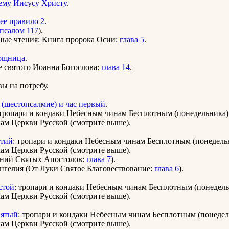
ему Иисусу Христу
.
ее правило 2
.
псалом 117
).
ные чтения: Книга пророка Осии:
глава 5
.
ощница
.
е святого Иоанна Богослова:
глава 14
.
ы на потребу.
 (шестопсалмие) и час первый
.
 тропари и кондаки Небесным чинам Бесплотным (понедельника)
ам Церкви Русской (смотрите выше).
етий
: тропари и кондаки Небесным чинам Бесплотным (понедель
ам Церкви Русской (смотрите выше).
яний Святых Апостолов:
глава 7
).
нгелия (От Луки Святое Благовествование:
глава 6
).
стой
: тропари и кондаки Небесным чинам Бесплотным (понедель
ам Церкви Русской (смотрите выше).
вятый
: тропари и кондаки Небесным чинам Бесплотным (понедел
ам Церкви Русской (смотрите выше).