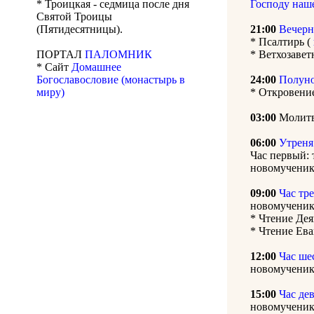
* Троицкая - седмица после дня
Господу наш
Святой Троицы
(Пятидесятницы).
21:00
Вечерн
* Псалтирь (
ПОРТАЛ
ПАЛОМНИК
* Ветхозавет
* Сайт
Домашнее
Богославословие (монастырь в
24:00
Полун
миру)
* Откровени
03:00
Молитв
06:00
Утреня
Час первый:
новомученик
09:00
Час тр
новомученик
* Чтение Де
* Чтение Ева
12:00
Час ше
новомученик
15:00
Час де
новомученик