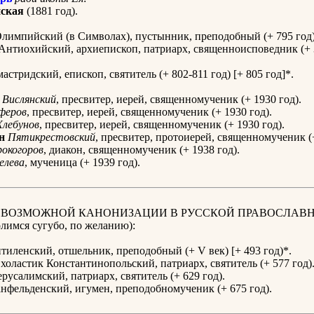
ская
(1881 год).
лимпийский (в Символах), пустынник, преподобный (+ 795 год)
Антиохийский, архиепископ, патриарх, священноисповедник (+ 3
астридский, епископ, святитель (+ 802-811 год) [+ 805 год]*.
Вислянский
, пресвитер, иерей, священномученик (+ 1930 год).
феров
, пресвитер, иерей, священномученик (+ 1930 год).
Хлебунов
, пресвитер, иерей, священномученик (+ 1930 год).
н
Пятикрестовский
, пресвитер, протоиерей, священномученик (+
окогоров
, диакон, священномученик (+ 1938 год).
елева
, мученица (+ 1939 год).
К ВОЗМОЖНОЙ КАНОНИЗАЦИИ В РУССКОЙ ПРАВОСЛАВ
имся сугубо, по желанию):
иленский, отшельник, преподобный (+ V век) [+ 493 год)*.
Схоластик Константинопольский, патриарх, святитель (+ 577 год)
русалимский, патриарх, святитель (+ 629 год).
нфельденский, игумен, преподобномученик (+ 675 год).