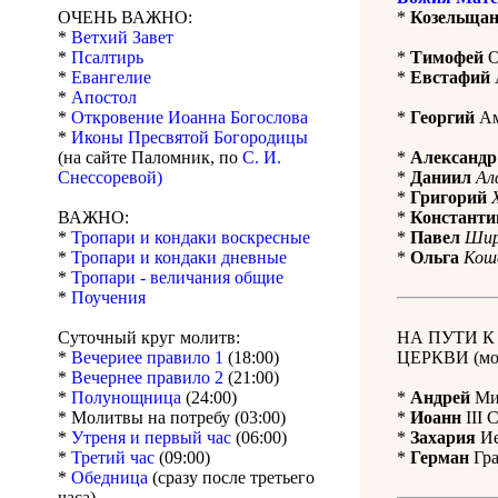
ОЧЕНЬ ВАЖНО:
*
Козельщан
*
Ветхий Завет
*
Псалтирь
*
Тимофей
О
*
Евангелие
*
Евстафий
*
Апостол
*
Откровение Иоанна Богослова
*
Георгий
Ам
*
Иконы Пресвятой Богородицы
(на сайте Паломник, по
С. И.
*
Александр
Снессоревой)
*
Даниил
Ал
*
Григорий
ВАЖНО:
*
Константи
*
Тропари и кондаки воскресные
*
Павел
Шир
*
Тропари и кондаки дневные
*
Ольга
Кош
*
Тропари - величания общие
*
Поучения
Суточный круг молитв:
НА ПУТИ 
*
Вечериее правило 1
(18:00)
ЦЕРКВИ (мол
*
Вечернее правило 2
(21:00)
*
Полунощница
(24:00)
*
Андрей
Мит
* Молитвы на потребу (03:00)
*
Иоанн
III 
*
Утреня и первый час
(06:00)
*
Захария
Ие
*
Третий час
(09:00)
*
Герман
Гра
*
Обедница
(сразу после третьего
часа)