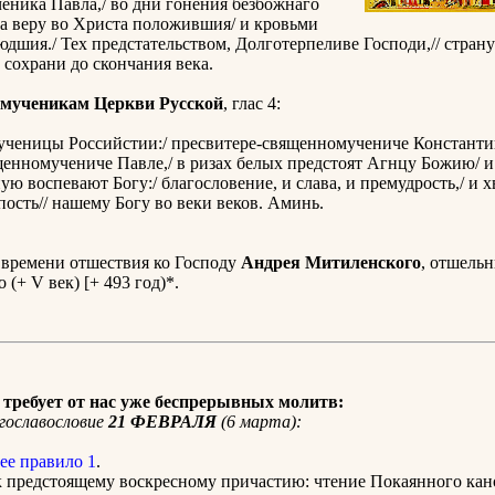
еника Павла,/ во дни гонения безбожнаго
а веру во Христа положившия/ и кровьми
дшия./ Тех предстательством, Долготерпеливе Господи,// стран
сохрани до скончания века.
омученикам Церкви Русской
, глас 4:
ученицы Российстии:/ пресвитере-священномучениче Константи
щенномучениче Павле,/ в ризах белых предстоят Агнцу Божию/ 
ую воспевают Богу:/ благословение, и слава, и премудрость,/ и хв
епость// нашему Богу во веки веков. Аминь.
 времени отшествия ко Господу
Андрея Митиленского
, отшельн
 (+ V век) [+ 493 год)*.
требует от нас уже беспрерывных молитв:
гославословие
21 ФЕВРАЛЯ
(6 марта):
ее правило 1
.
к предстоящему воскресному причастию: чтение Покаянного ка