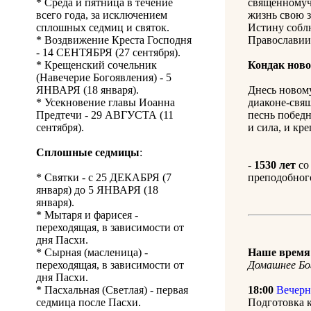
* Среда и пятница в течение
священномуч
всего года, за исключением
жизнь свою з
сплошных седмиц и святок.
Истину соблю
* Воздвижение Креста Господня
Православии 
- 14 СЕНТЯБРЯ (27 сентября).
* Крещенский сочельник
Кондак нов
(Навечерие Богоявления) - 5
ЯНВАРЯ (18 января).
Днесь новом
* Усекновение главы Иоанна
диаконе-свя
Предтечи - 29 АВГУСТА (11
песнь победн
сентября).
и сила, и кр
Сплошные седмицы
:
-
1530 лет
со
* Святки - с 25 ДЕКАБРЯ (7
преподобного
января) до 5 ЯНВАРЯ (18
января).
* Мытаря и фарисея -
переходящая, в зависимости от
дня Пасхи.
* Сырная (масленица) -
Наше время 
переходящая, в зависимости от
Домашнее Бо
дня Пасхи.
* Пасхальная (Светлая) - первая
18:00
Вечерн
седмица после Пасхи.
Подготовка 