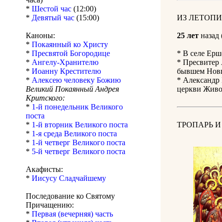
*
Шестой час
(12:00)
*
Девятый час
(15:00)
ИЗ ЛЕТОПИ
Каноны:
25 лет
назад 
*
Покаянный ко Христу
*
Пресвятой Богородице
* В селе Ер
*
Ангелу-Хранителю
* Пресвитер 
*
Иоанну Крестителю
бывшем Новго
*
Алексею человеку Божию
* Александр 
Великий Покаянный Андрея
церкви Живо
Критского:
*
1-й понедельник Великого
поста
*
1-й вторник Великого поста
ТРОПАРЬ 
*
1-я среда Великого поста
*
1-й четверг Великого поста
*
5-й четверг Великого поста
Акафисты:
*
Иисусу Сладчайшему
Последование ко Святому
Причащению:
*
Первая (вечерняя) часть