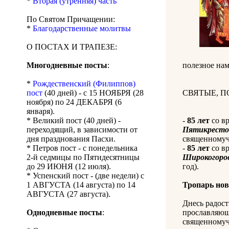
*
Вторая (утренняя) часть
По Святом Причащении:
*
Благодарственные молитвы
О ПОСТАХ И ТРАПЕЗЕ:
Многодневные посты
:
полезное нам
*
Рождественский (Филиппов)
пост
(40 дней) - с 15 НОЯБРЯ (28
СВЯТЫЕ, 
ноября) по 24 ДЕКАБРЯ (6
января).
* Великий пост (40 дней) -
-
85 лет
со в
переходящий, в зависимости от
Пятикресто
дня празднования Пасхи.
священномуче
* Петров пост - с понедельника
-
85 лет
со в
2-й седмицы по Пятидесятницы
Широкогоро
до 29 ИЮНЯ (12 июля).
год).
* Успенский пост - (две недели) с
1 АВГУСТА (14 августа) по 14
Тропарь но
АВГУСТА (27 августа).
Днесь радост
Однодневные посты
:
прославляющ
священномуч