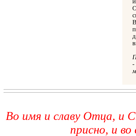
и
О
с
В
п
д
в
П
-
м
Во имя и славу Отца, и С
присно, и во