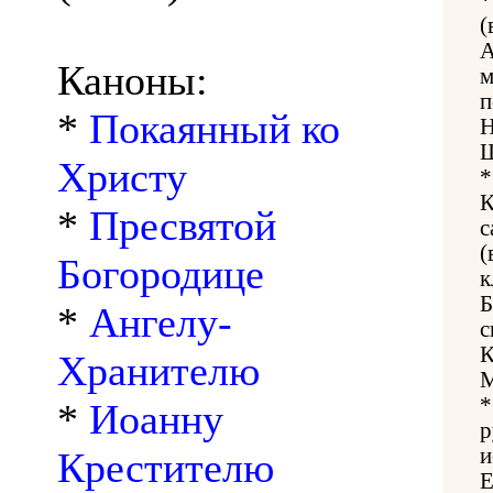
(
А
Каноны:
м
п
*
Покаянный ко
Н
Щ
Христу
*
К
*
Пресвятой
с
(
Богородице
к
Б
*
Ангелу-
с
К
Хранителю
М
*
*
Иоанну
р
и
Крестителю
Е