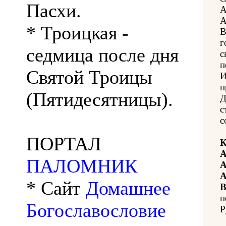
Пасхи.
А
А
* Троицкая -
В
г
седмица после дня
с
п
Святой Троицы
И
п
(Пятидесятницы).
Д
с
с
ПОРТАЛ
К
А
ПАЛОМНИК
А
А
* Сайт
Домашнее
В
н
Богославословие
Р