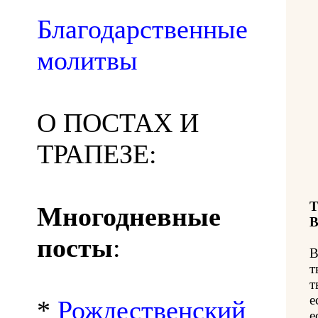
Благодарственные
молитвы
О ПОСТАХ И
ТРАПЕЗЕ:
Т
Многодневные
В
посты
:
В
т
т
е
*
Рождественский
е