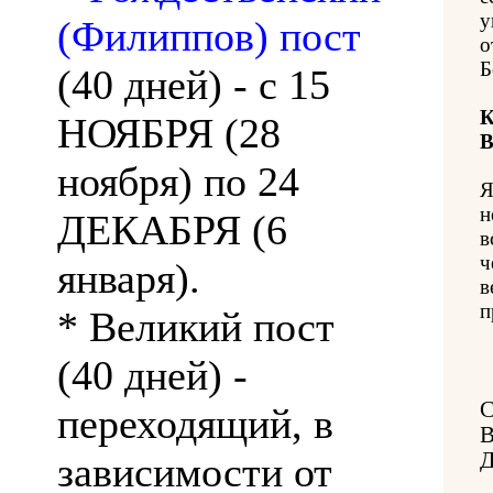
у
(Филиппов) пост
о
Б
(40 дней) - с 15
К
НОЯБРЯ (28
В
ноября) по 24
Я
н
ДЕКАБРЯ (6
в
ч
января).
в
п
* Великий пост
(40 дней) -
переходящий, в
Д
зависимости от