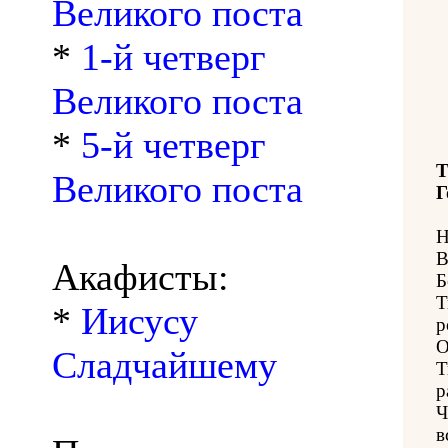
Великого поста
*
1-й четверг
Великого поста
*
5-й четверг
Т
Великого поста
Г
Н
В
Акафисты:
Б
Т
*
Иисусу
р
О
Сладчайшему
Т
р
Ч
в