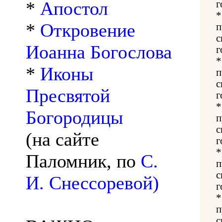
*
Апостол
г
*
Откровение
п
с
Иоанна Богослова
г
*
Иконы
п
с
Пресвятой
г
Богородицы
п
с
(на сайте
г
Паломник, по
С.
п
с
И. Снессоревой)
г
п
с