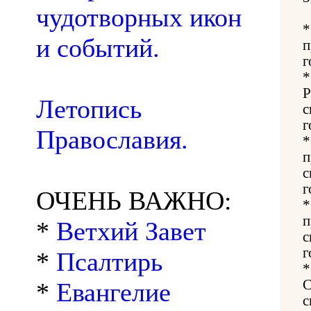
чудотворных икон
и событий.
п
г
Р
Летопись
с
г
Православия.
п
с
г
ОЧЕНЬ ВАЖНО:
п
*
Ветхий Завет
с
г
*
Псалтирь
С
*
Евангелие
с