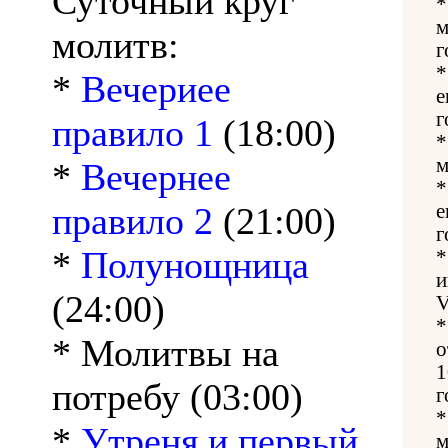
Суточный круг
м
молитв:
г
*
Вечериее
е
г
правило 1
(18:00)
м
*
Вечернее
правило 2
(21:00)
е
г
*
Полунощница
и
(24:00)
V
* Молитвы на
о
1
потребу (03:00)
г
*
Утреня и первый
м