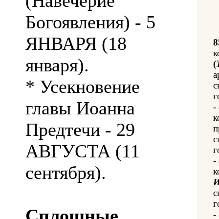
(Навечерие
Богоявления) - 5
ЯНВАРЯ (18
8
к
января).
(
а
* Усекновение
с
г
главы Иоанна
-
к
Предтечи - 29
п
с
АВГУСТА (11
г
-
сентября).
к
И
с
г
Сплошные
-