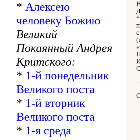
*
Алексею
Н
Д
человеку Божию
*
п
Великий
с
(
Покаянный Андрея
н
П
Критского:
И
С
*
1-й понедельник
Великого поста
*
1-й вторник
Великого поста
*
1-я среда