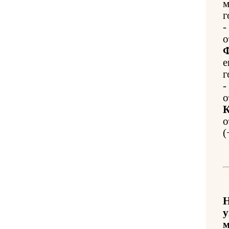
м
г
-
о
Ф
е
г
-
о
К
о
(
Н
у
м