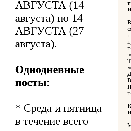
АВГУСТА (14
п
И
августа) по 14
В
АВГУСТА (27
с
п
августа).
п
п
з
Т
Однодневные
л
Д
посты
:
В
П
н
* Среда и пятница
К
И
в течение всего
М