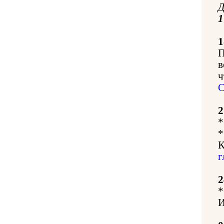
Д
1
П
в
ч
С
2
*
*
К
г
2
*
И