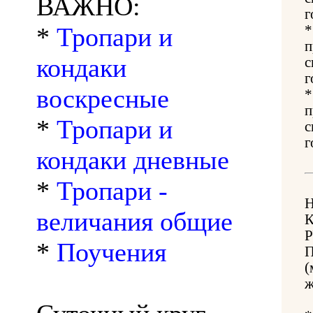
ВАЖНО:
г
*
Тропари и
п
кондаки
с
г
воскресные
п
*
Тропари и
с
г
кондаки дневные
*
Тропари -
величания общие
*
Поучения
(
ж