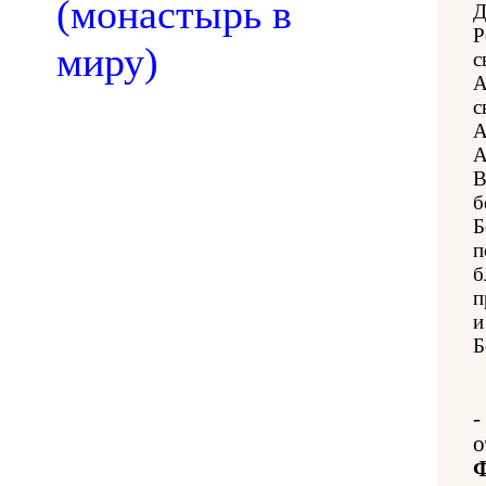
(монастырь в
Д
Р
миру)
с
А
с
А
А
В
б
Б
п
б
п
и
Б
-
о
Ф