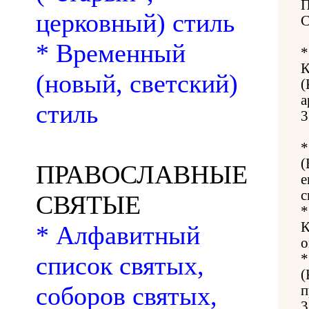
церковный) стиль
* Временный
К
(новый, светский)
(
а
стиль
3
(
ПРАВОСЛАВНЫЕ
е
с
СВЯТЫЕ
К
* Алфавитный
о
список святых,
(
соборов святых,
п
3