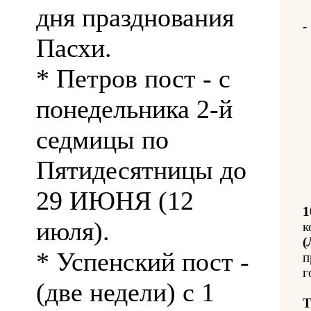
дня празднования
-
Пасхи.
* Петров пост - с
понедельника 2-й
седмицы по
Пятидесятницы до
29 ИЮНЯ (12
1
июля).
к
(
* Успенский пост -
п
г
(две недели) с 1
Т