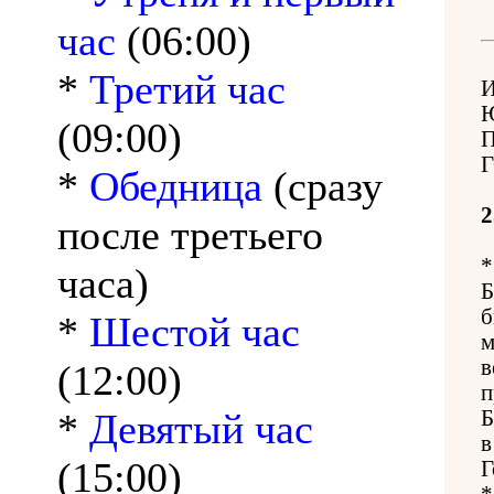
час
(06:00)
*
Третий час
(09:00)
Г
*
Обедница
(сразу
2
после третьего
*
часа)
Б
б
*
Шестой час
м
в
(12:00)
п
*
Девятый час
Б
в
(15:00)
Г
*