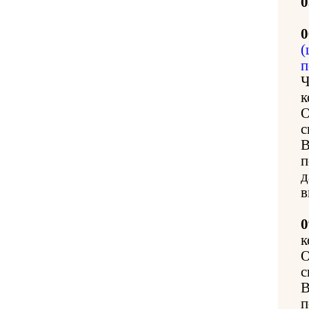
0
0
(
п
Ч
к
О
с
В
п
д
в
0
к
О
с
В
п