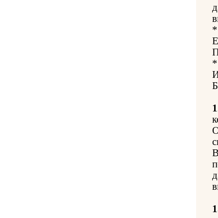
д
в
*
Е
П
*
И
Б
1
к
О
с
В
п
д
в
1