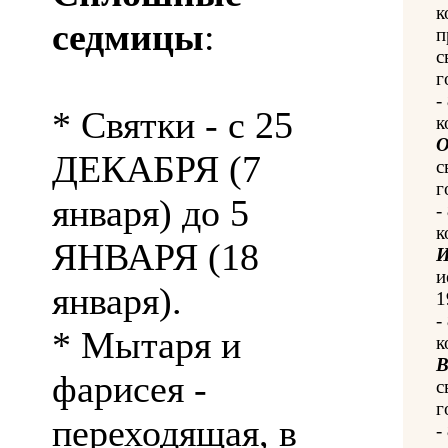
к
седмицы
:
п
с
г
-
* Святки - с 25
к
О
ДЕКАБРЯ (7
с
г
января) до 5
-
к
ЯНВАРЯ (18
И
и
января).
1
-
* Мытаря и
к
В
фарисея -
с
г
переходящая, в
-