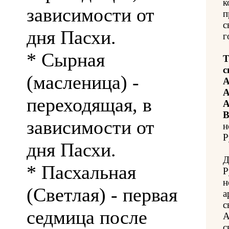
к
зависимости от
п
с
дня Пасхи.
г
* Сырная
Т
с
(масленица) -
А
А
переходящая, в
А
В
зависимости от
н
Р
дня Пасхи.
Д
* Пасхальная
Р
н
(Светлая) - первая
а
с
седмица после
А
с