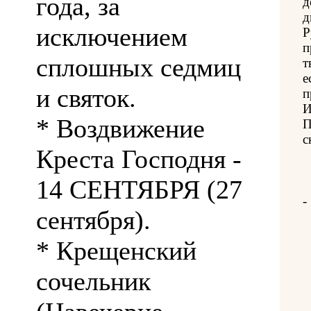
года, за
д
д
исключением
Р
п
сплошных седмиц
т
е
и святок.
п
И
* Воздвижение
П
с
Креста Господня -
14 СЕНТЯБРЯ (27
-
сентября).
* Крещенский
сочельник