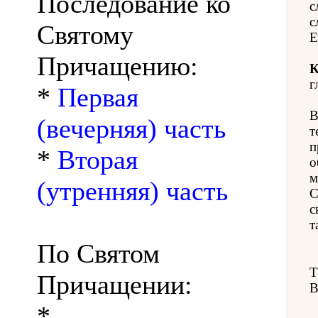
Последование ко
с
с
Святому
Е
Причащению:
К
г
*
Первая
В
(вечерняя) часть
т
п
*
Вторая
о
м
(утренняя) часть
С
с
т
По Святом
Т
Причащении:
*