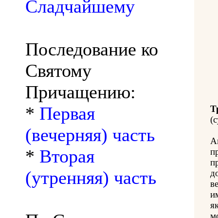
Сладчайшему
Последование ко
Святому
Причащению:
*
Первая
Т
(с
(вечерняя) часть
А
*
Вторая
п
п
(утренняя) часть
д
в
и
як
м