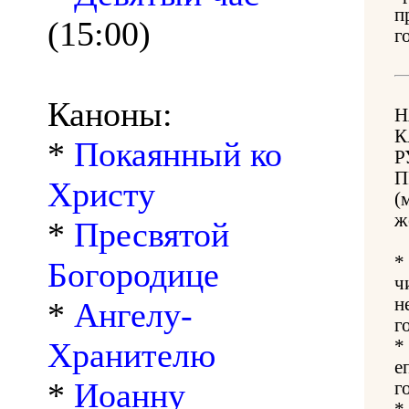
п
(15:00)
г
Каноны:
Н
К
*
Покаянный ко
Р
П
Христу
(
ж
*
Пресвятой
*
Богородице
ч
н
*
Ангелу-
г
Хранителю
*
е
*
Иоанну
г
*