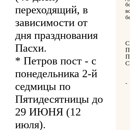
б
переходящий, в
в
б
зависимости от
дня празднования
С
Пасхи.
П
П
* Петров пост - с
С
понедельника 2-й
-
седмицы по
Пятидесятницы до
29 ИЮНЯ (12
июля).