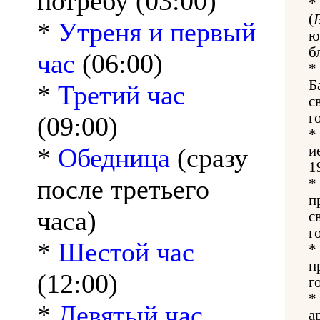
потребу (03:00)
*
(
*
Утреня и первый
ю
б
час
(06:00)
*
Б
*
Третий час
с
г
(09:00)
*
*
Обедница
(сразу
и
1
после третьего
*
п
часа)
с
г
*
Шестой час
*
п
(12:00)
г
*
*
Девятый час
а