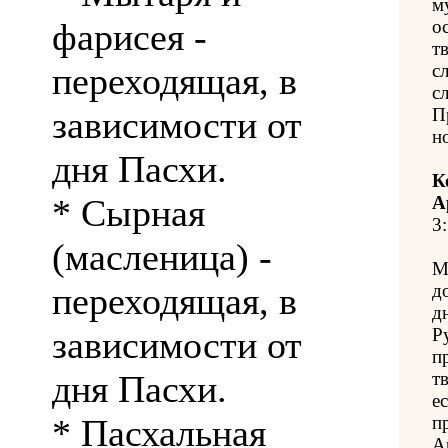
м
фарисея -
о
т
переходящая, в
с
с
зависимости от
П
н
дня Пасхи.
К
* Сырная
А
3:
(масленица) -
М
переходящая, в
д
д
зависимости от
Р
п
дня Пасхи.
т
е
* Пасхальная
п
А