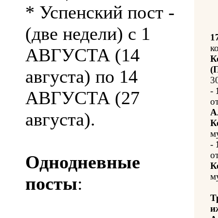
* Успенский пост -
(две недели) с 1
1
к
АВГУСТА (14
К
(
августа) по 14
3
-
АВГУСТА (27
о
А
августа).
К
м
-
о
Однодневные
К
м
посты
:
Т
и