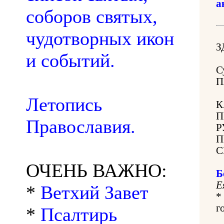
а
соборов святых,
чудотворных икон
З
и событий.
С
П
Летопись
К
П
Православия.
Р
П
С
ОЧЕНЬ ВАЖНО:
Б
Е
*
Ветхий Завет
*
г
*
Псалтирь