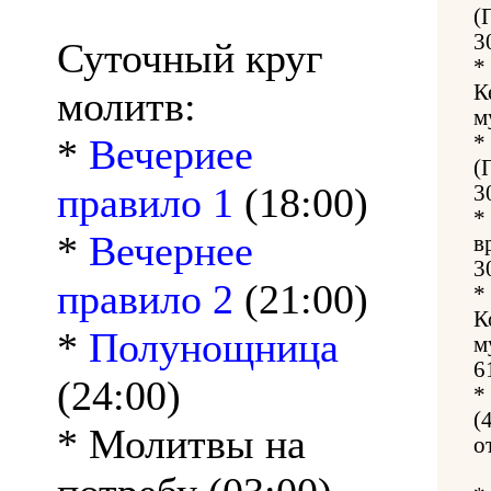
(
3
Суточный круг
*
К
молитв:
м
*
*
Вечериее
(
правило 1
(18:00)
3
*
*
Вечернее
в
3
правило 2
(21:00)
*
К
*
Полунощница
м
6
(24:00)
*
(
* Молитвы на
о