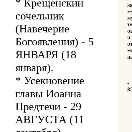
* Крещенский
я
м
сочельник
м
т
(Навечерие
о
и
Богоявления) - 5
о
м
ЯНВАРЯ (18
на
января).
* Усекновение
-
8
главы Иоанна
Предтечи - 29
АВГУСТА (11