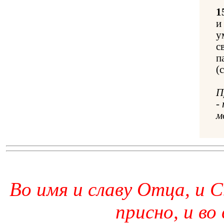
1
и
у
с
п
(
П
-
м
Во имя и славу Отца, и С
присно, и во