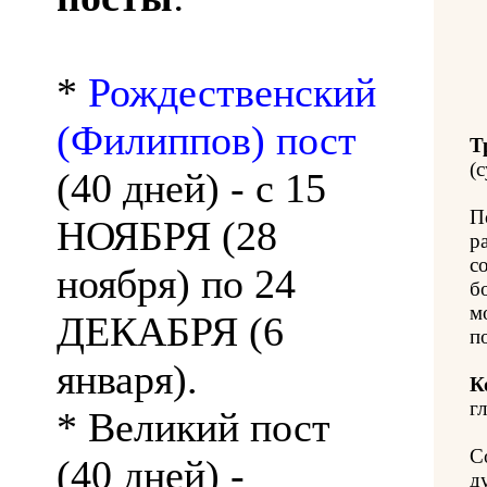
*
Рождественский
(Филиппов) пост
Т
(с
(40 дней) - с 15
П
НОЯБРЯ (28
р
с
ноября) по 24
б
м
ДЕКАБРЯ (6
п
января).
К
гл
* Великий пост
С
(40 дней) -
д