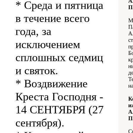
А
* Среда и пятница
П
в течение всего
М
П
года, за
А
с
исключением
п
Б
сплошных седмиц
к
н
и святок.
д
Т
* Воздвижение
н
Креста Господня -
К
и
14 СЕНТЯБРЯ (27
А
П
сентября).
С