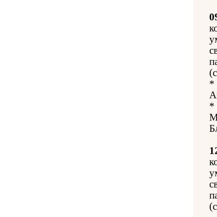
0
к
у
с
п
(
*
А
*
М
Б
1
к
у
с
п
(