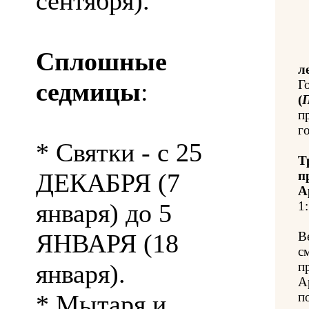
сентября).
Сплошные
л
седмицы
:
Г
(
п
го
* Святки - с 25
Т
ДЕКАБРЯ (7
п
А
января) до 5
1:
ЯНВАРЯ (18
В
с
января).
п
А
* Мытаря и
п