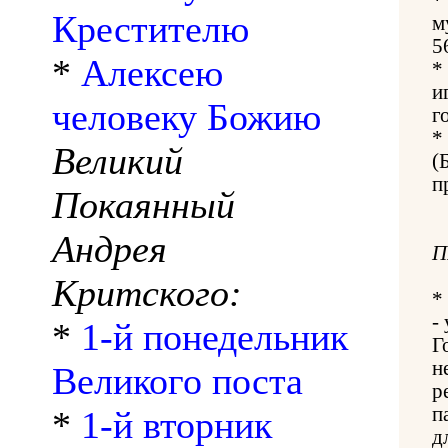
Крестителю
м
5
*
Алексею
*
и
человеку Божию
г
*
Великий
(
п
Покаянный
Андрея
П
Критского:
*
-
*
1-й понедельник
Г
н
Великого поста
р
п
*
1-й вторник
д