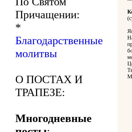
По Святом
Причащении:
К
(с
*
Я
Благодарственные
Н
п
молитвы
б
м
Ц
Т
О ПОСТАХ И
М
ТРАПЕЗЕ:
Многодневные
посты
: