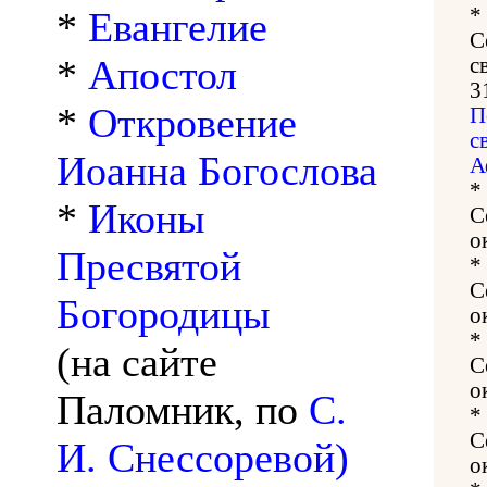
*
*
Евангелие
С
*
Апостол
с
3
*
Откровение
П
с
Иоанна Богослова
А
*
*
Иконы
С
о
Пресвятой
*
С
Богородицы
о
*
(на сайте
С
о
Паломник, по
С.
*
С
И. Снессоревой)
о