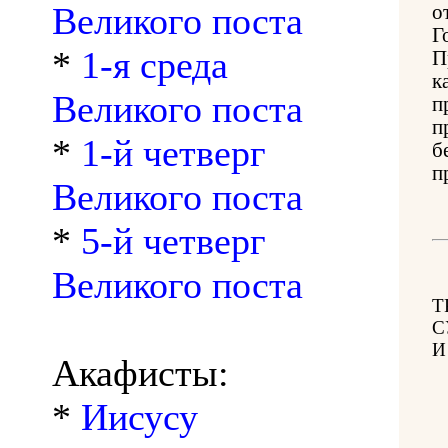
Великого поста
о
Г
*
1-я среда
П
к
Великого поста
п
п
*
1-й четверг
б
п
Великого поста
*
5-й четверг
Великого поста
Т
С
И
Акафисты:
*
Иисусу