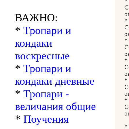
*
С
о
ВАЖНО:
*
*
Тропари и
С
о
кондаки
*
С
воскресные
о
*
*
Тропари и
С
о
кондаки дневные
*
С
*
Тропари -
о
*
величания общие
С
о
*
Поучения
*