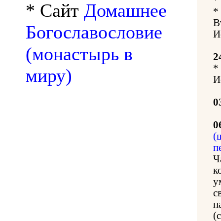
* Сайт
Домашнее
*
В
Богославословие
И
(монастырь в
2
*
миру)
И
0
0
(
п
Ч
к
у
с
п
(