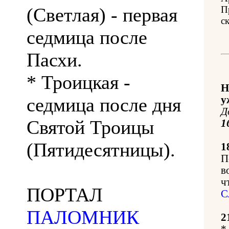
(Светлая) - первая
П
с
седмица после
Пасхи.
* Троицкая -
Н
седмица после дня
у
Д
Святой Троицы
1
(Пятидесятницы).
1
П
в
ч
ПОРТАЛ
С
ПАЛОМНИК
2
*