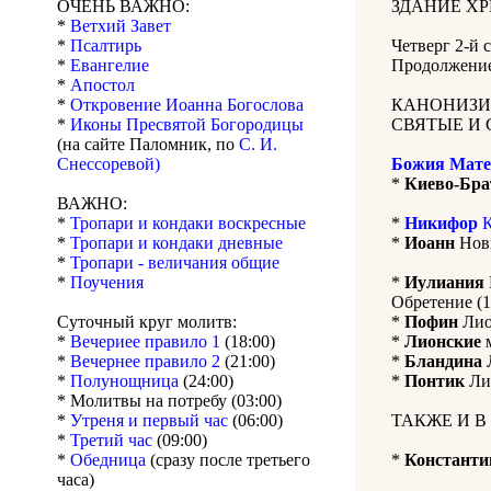
ОЧЕНЬ ВАЖНО:
ЗДАНИЕ Х
*
Ветхий Завет
*
Псалтирь
Четверг 2-й
*
Евангелие
Продолжение
*
Апостол
*
Откровение Иоанна Богослова
КАНОНИЗИ
*
Иконы Пресвятой Богородицы
СВЯТЫЕ И 
(на сайте Паломник, по
С. И.
Снессоревой)
Божия Мате
*
Киево-Бра
ВАЖНО:
*
Тропари и кондаки воскресные
*
Никифор
К
*
Тропари и кондаки дневные
*
Иоанн
Новы
*
Тропари - величания общие
*
Поучения
*
Иулиания
Обретение (1
Суточный круг молитв:
*
Пофин
Лио
*
Вечериее правило 1
(18:00)
*
Лионские
м
*
Вечернее правило 2
(21:00)
*
Бландина
Л
*
Полунощница
(24:00)
*
Понтик
Лио
* Молитвы на потребу (03:00)
*
Утреня и первый час
(06:00)
ТАКЖЕ И В
*
Третий час
(09:00)
*
Обедница
(сразу после третьего
*
Константи
часа)