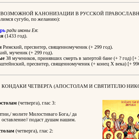
К ВОЗМОЖНОЙ КАНОНИЗАЦИИ В РУССКОЙ ПРАВОСЛАВ
имся сугубо, по желанию):
рь
ради иконы Ея
:
ая
(1433 год).
н
Римский, пресвитер, священномученик (+ 299 год).
ий, мученик (+ 299 год).
ые
38 мучеников, принявших смерть в запертой бане (+ ? год) [+ 
штейнский, пресвитер, священномученик (+ конец X века) [+ 996
 КОНДАКИ ЧЕТВЕРГА (АПОСТОЛАМ И СВЯТИТЕЛЮ НИК
остолам
(четверга), глас 3:
тии,/ молите Милостиваго Бога,/ да
 оставление// подаст душам нашим.
столам
(четверга), глас 2: