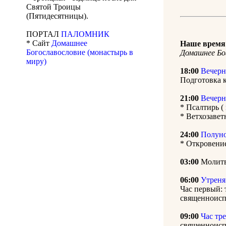
Святой Троицы
(Пятидесятницы).
ПОРТАЛ
ПАЛОМНИК
* Сайт
Домашнее
Наше время 
Богославословие (монастырь в
Домашнее Бо
миру)
18:00
Вечерн
Подготовка 
21:00
Вечерн
* Псалтирь (
* Ветхозавет
24:00
Полун
* Откровени
03:00
Молитв
06:00
Утреня
Час первый: 
священноисп
09:00
Час тр
священноисп