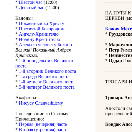
*
Шестой час
(12:00)
*
Девятый час
(15:00)
НА ПУТИ 
Каноны:
ЦЕРКВИ (мол
*
Покаянный ко Христу
*
Пресвятой Богородице
Божия Мате
*
Ангелу-Хранителю
*
Груздовск
*
Иоанну Крестителю
*
Алексею человеку Божию
*
Маркелли
Великий Покаянный Андрея
*
Петр
Римск
Критского:
*
Неизвестн
*
1-й понедельник Великого
*
Оддар
Голь
поста
*
1-й вторник Великого поста
*
1-я среда Великого поста
*
1-й четверг Великого поста
ТРОПАРИ И
*
5-й четверг Великого поста
Акафисты:
Тропарь Ап
*
Иисусу Сладчайшему
Апостоли свя
Последование ко Святому
прегрешений
Причащению:
*
Первая (вечерняя) часть
Кондак Апо
*
Вторая (утренняя) часть