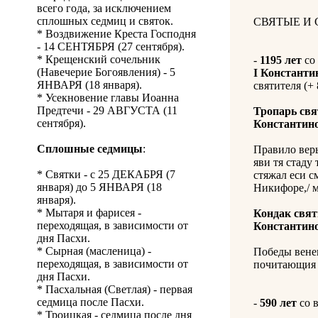
всего года, за исключением
сплошных седмиц и святок.
СВЯТЫЕ И
* Воздвижение Креста Господня
- 14 СЕНТЯБРЯ (27 сентября).
* Крещенский сочельник
-
1195 лет
со
(Навечерие Богоявления) - 5
I Константи
ЯНВАРЯ (18 января).
святителя (+ 
* Усекновение главы Иоанна
Предтечи - 29 АВГУСТА (11
Тропарь св
сентября).
Константин
Сплошные седмицы
:
Правило веры
яви тя стаду
* Святки - с 25 ДЕКАБРЯ (7
стяжал еси с
января) до 5 ЯНВАРЯ (18
Никифоре,/ м
января).
* Мытаря и фарисея -
Кондак свя
переходящая, в зависимости от
Константин
дня Пасхи.
* Сырная (масленица) -
Победы венец
переходящая, в зависимости от
почитающия т
дня Пасхи.
* Пасхальная (Светлая) - первая
седмица после Пасхи.
-
590 лет
со в
* Троицкая - седмица после дня