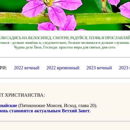
 ИЛИ САДИСЬ НА ВЕЛОСИПЕД, СМОТРИ, РАДУЙСЯ, ПЛАЧЬ И ПРОСЛАВЛЯЙ
ешься - дольше живёшь и, следовательно, больше молишься и дольше служишь 
Чудны дела Твои, Господи: красоты мира для святых дня сего.
ДАРИ:
2022 вечный
2022 временный
2023 вечный
2023
Т ХРИСТИАНСТВА:
найские
(Пятикнижие Моисея, Исход, глава 20).
новь становится актуальным Ветхий Завет
.