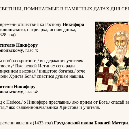
 СВЯТЫНИ, ПОМИНАЕМЫЕ В ПАМЯТНЫХ ДАТАХ ДНЯ СЕГ
 времени отшествия ко Господу
Никифора
нопольского
, патриарха, исповедника,
828 год).
ятителю Никифору
опольскому
, глас 4:
 и образ кротости,/ воздержания учителя/
 твоему/ Яже вещей Истина:/ сего ради
мирением высокая,/ нищетою богатая,/ отче
оли Христа Бога// спастися душам нашим.
тителю Никифору
опольскому
, глас 4:
 с Небесе,/ о Никифоре преславне,/ яко прием от Бога,/ спасай 
я,// яко священноначальника Христова и учителя.
ремени явления (1433 год)
Груздовской икона Божией Матери
.