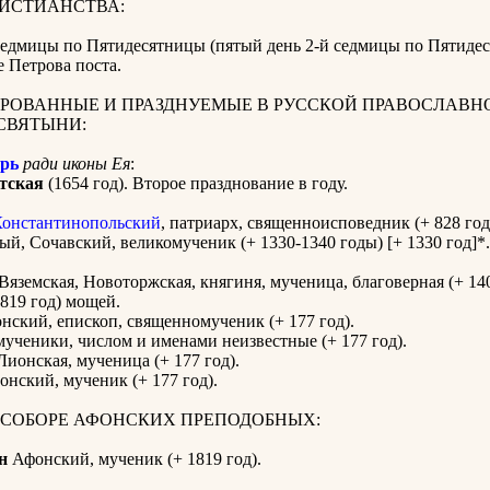
РИСТИАНСТВА:
 седмицы по Пятидесятницы (пятый день 2-й седмицы по Пятиде
 Петрова поста.
РОВАННЫЕ И ПРАЗДНУЕМЫЕ В РУССКОЙ ПРАВОСЛАВН
СВЯТЫНИ:
рь
ради иконы Ея
:
тская
(1654 год). Второе празднование в году.
онстантинопольский
, патриарх, священноисповедник (+ 828 год
й, Сочавский, великомученик (+ 1330-1340 годы) [+ 1330 год]*.
Вяземская, Новоторжская, княгиня, мученица, благоверная (+ 140
819 год) мощей.
нский, епископ, священномученик (+ 177 год).
ученики, числом и именами неизвестные (+ 177 год).
ионская, мученица (+ 177 год).
нский, мученик (+ 177 год).
 СОБОРЕ АФОНСКИХ ПРЕПОДОБНЫХ:
н
Афонский, мученик (+ 1819 год).