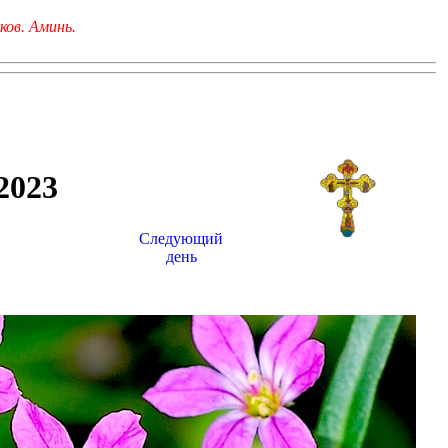
ков. Аминь.
023
Следующий
день