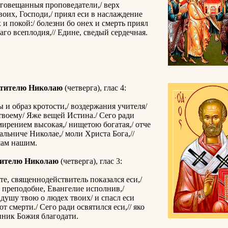
говещанныя проповедатели,/ верх
оих, Господи,/ приял еси в наслаждение
 и покой:/ болезни бо онех и смерть приял
каго всеплодия,// Едине, сведый сердечная.
ятителю Николаю
(четверга), глас 4:
 и образ кротости,/ воздержания учителя/
 твоему/ Яже вещей Истина./ Сего ради
мирением высокая,/ нищетою богатая,/ отче
льниче Николае,/ моли Христа Бога,//
шам нашим.
тителю Николаю
(четверга), глас 3:
те, священнодействитель показался еси,/
 преподобне, Евангелие исполнив,/
душу твою о людех твоих/ и спасл еси
т смерти./ Сего ради освятился еси,// яко
нник Божия благодати.