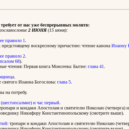
требует от нас уже беспрерывных молитв:
гославословие
2 ИЮНЯ
(15 июня):
ее правило 1
.
к предстоящему воскресному причастию: чтение канона
Иоанну 
ее правило 2
.
псалом 68
).
ные чтения: Первая книга Моисеева: Бытие:
глава 41
.
ощница
.
е святого Иоанна Богослова:
глава 5
.
ы на потребу.
 (шестопсалмие) и час первый
.
тропари и кондаки Апостолам и святителю Николаю (четверга) и
оведнику Никифору Константинопольскому (смотрите выше).
етий
: тропари и кондаки Апостолам и святителю Николаю (четвер
оведнику Никифору Константинопольскому (смотрите выше).