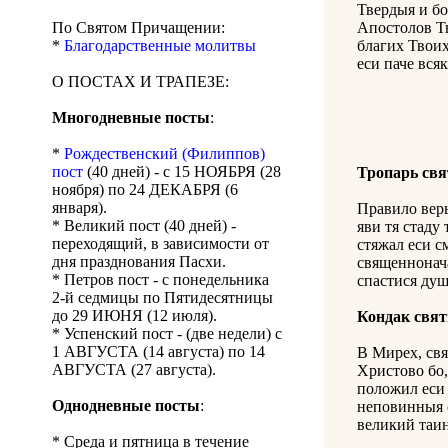
Твердыя и бо
По Святом Причащении:
Апостолов Тв
*
Благодарственные молитвы
благих Твоих
еси паче вся
О ПОСТАХ И ТРАПЕЗЕ:
Многодневные посты
:
*
Рождественский (Филиппов)
пост
(40 дней) - с 15 НОЯБРЯ (28
Тропарь св
ноября) по 24 ДЕКАБРЯ (6
января).
Правило веры
* Великий пост (40 дней) -
яви тя стаду
переходящий, в зависимости от
стяжал еси с
дня празднования Пасхи.
священнонача
* Петров пост - с понедельника
спастися ду
2-й седмицы по Пятидесятницы
до 29 ИЮНЯ (12 июля).
Кондак свя
* Успенский пост - (две недели) с
1 АВГУСТА (14 августа) по 14
В Мирех, свя
АВГУСТА (27 августа).
Христово бо,
положил еси 
Однодневные посты
:
неповинныя о
великий таи
* Среда и пятница в течение