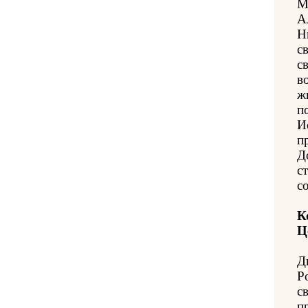
М
А
Н
с
с
в
ж
п
И
п
Д
с
с
К
Ц
Д
Р
с
п