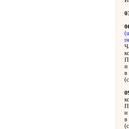
0
0
(
п
Ч
к
П
и
в
(
0
к
П
и
в
(