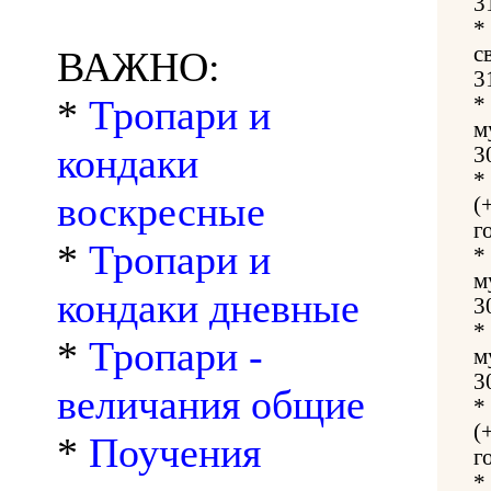
3
*
с
ВАЖНО:
3
*
Тропари и
*
м
кондаки
3
*
воскресные
(
г
*
Тропари и
*
м
кондаки дневные
3
*
*
Тропари -
м
3
величания общие
*
(
*
Поучения
г
*