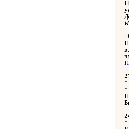
Н
у
Д
1
П
в
ч
П
2
*
*
П
Б
2
*
И