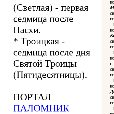
к
(Светлая) - первая
М
с
седмица после
го
-
Пасхи.
к
Б
* Троицкая -
с
го
седмица после дня
-
к
Святой Троицы
п
с
(Пятидесятницы).
го
-
к
Д
ПОРТАЛ
с
го
ПАЛОМНИК
-
к