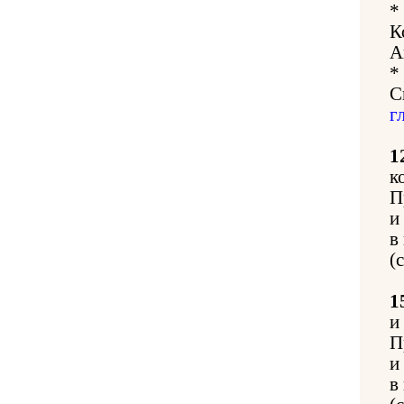
*
К
А
*
С
г
1
к
П
и
в
(
1
и
П
и
в