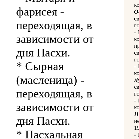
к
фарисея -
О
с
переходящая, в
го
-
зависимости от
к
п
дня Пасхи.
с
го
* Сырная
-
к
(масленица) -
Л
с
переходящая, в
го
-
зависимости от
к
Н
дня Пасхи.
и
1
* Пасхальная
-