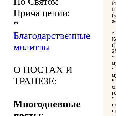
По Святом
Р
П
Причащении:
(
ж
*
Благодарственные
*
К
молитвы
(
2
*
м
О ПОСТАХ И
*
м
ТРАПЕЗЕ:
*
е
г
*
Многодневные
и
п
посты
: