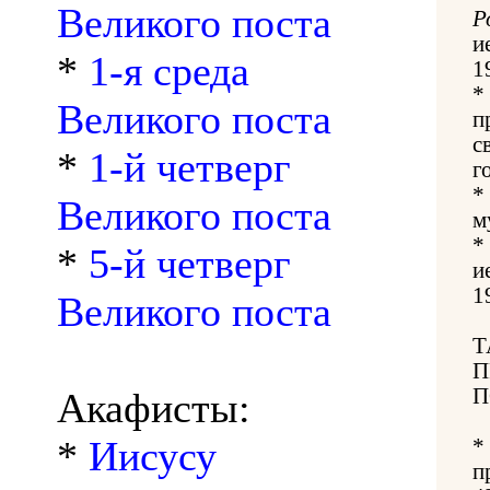
Великого поста
Р
и
*
1-я среда
1
*
Великого поста
п
с
*
1-й четверг
г
*
Великого поста
м
*
*
5-й четверг
и
1
Великого поста
Т
П
П
Акафисты:
*
Иисусу
*
п