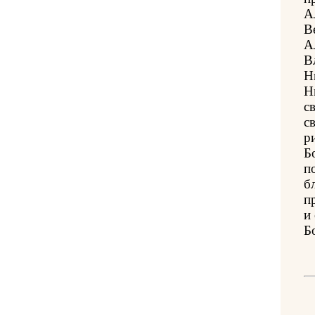
А
В
А
В
Н
Н
с
с
р
Б
п
б
п
и
Б