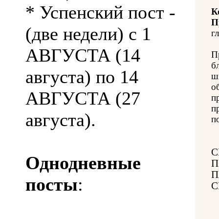
* Успенский пост -
К
П
(две недели) с 1
гл
АВГУСТА (14
П
б
августа) по 14
ш
о
АВГУСТА (27
п
п
августа).
п
С
Однодневные
П
П
посты
:
С
-