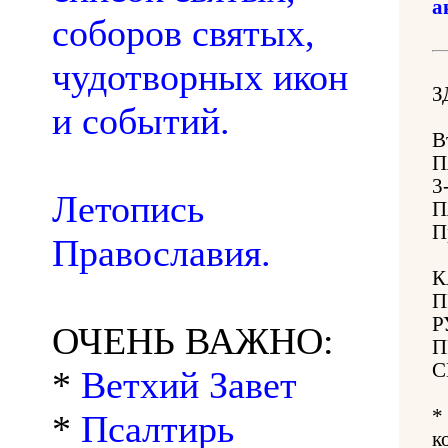
а
соборов святых,
чудотворных икон
З
и событий.
В
П
3
Летопись
П
П
Православия.
К
П
Р
ОЧЕНЬ ВАЖНО:
П
С
*
Ветхий Завет
*
*
Псалтирь
к