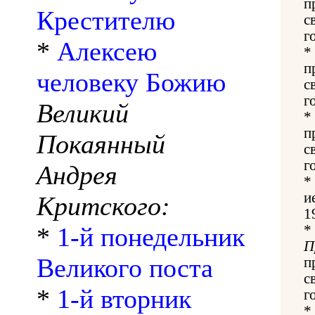
п
Крестителю
с
г
*
Алексею
*
п
человеку Божию
с
г
Великий
*
п
Покаянный
с
г
Андрея
*
и
Критского:
1
*
1-й понедельник
*
П
Великого поста
п
c
*
1-й вторник
г
*