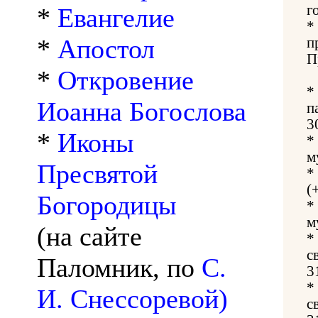
г
*
Евангелие
*
*
Апостол
п
П
*
Откровение
*
Иоанна Богослова
п
3
*
Иконы
*
м
Пресвятой
*
(
Богородицы
*
м
(на сайте
*
с
Паломник, по
С.
3
*
И. Снессоревой)
с