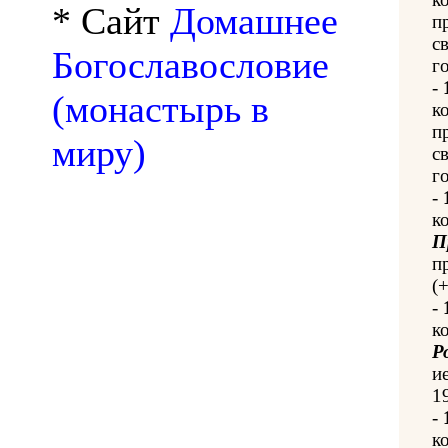
* Сайт
Домашнее
п
с
Богославословие
го
-
(монастырь в
к
п
миру)
с
го
-
к
П
п
(
-
к
Р
и
1
-
к