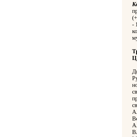
К
п
(
-
к
м
Т
Ц
Д
Р
н
с
п
с
А
В
А
В