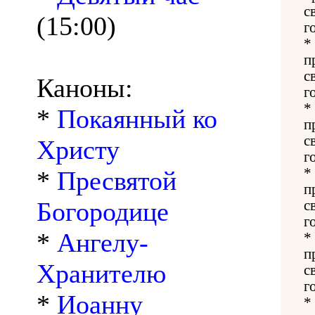
с
(15:00)
г
*
п
с
Каноны:
г
*
*
Покаянный ко
п
c
Христу
г
*
*
Пресвятой
п
Богородице
с
г
*
Ангелу-
*
п
Хранителю
с
г
*
Иоанну
*