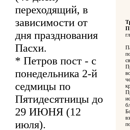
переходящий, в
зависимости от
Т
П
дня празднования
гл
Пасхи.
П
п
* Петров пост - с
с
П
понедельника 2-й
в
ч
седмицы по
к
П
Пятидесятницы до
и
б
29 ИЮНЯ (12
Б
в
июля).
п