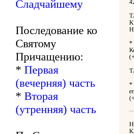
Сладчайшему
4
Т
К
Последование ко
Н
Святому
*
К
Причащению:
(
*
Первая
Т
(вечерняя) часть
*
е
*
Вторая
(
(утренняя) часть
Н
К