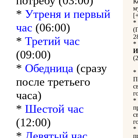
потребу (03:00)
К
м
*
Утреня и первый
[
*
час
(06:00)
(
2
*
Третий час
*
И
(09:00)
(
*
Обедница
(сразу
*
после третьего
П
с
часа)
г
*
*
Шестой час
п
с
(12:00)
г
*
*
Девятый час
п