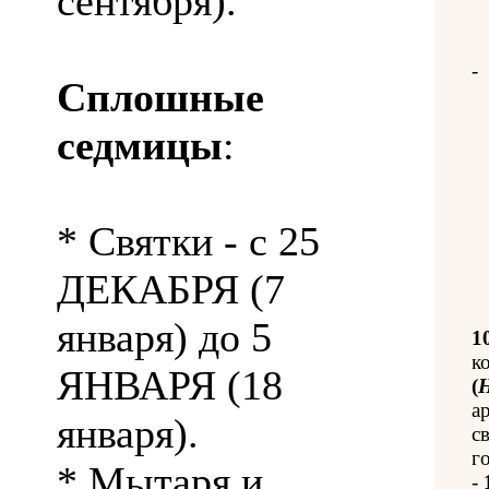
сентября).
-
Сплошные
седмицы
:
* Святки - с 25
ДЕКАБРЯ (7
января) до 5
1
к
ЯНВАРЯ (18
(
Н
а
января).
с
го
* Мытаря и
-