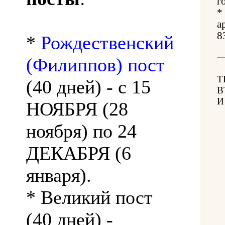
г
*
а
8
*
Рождественский
(Филиппов) пост
Т
(40 дней) - с 15
В
И
НОЯБРЯ (28
ноября) по 24
ДЕКАБРЯ (6
января).
* Великий пост
(40 дней) -