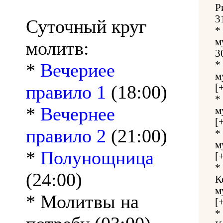
Р
3
Суточный круг
*
м
молитв:
3
*
*
Вечериее
м
правило 1
(18:00)
[
*
*
Вечернее
м
[
правило 2
(21:00)
*
м
*
Полунощница
[
*
(24:00)
К
м
* Молитвы на
[
*