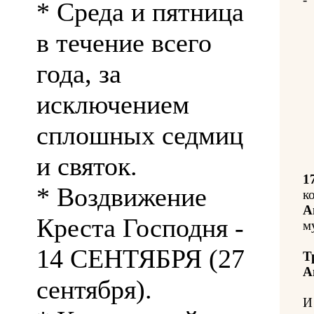
* Среда и пятница
в течение всего
года, за
исключением
сплошных седмиц
и святок.
1
* Воздвижение
к
А
Креста Господня -
м
14 СЕНТЯБРЯ (27
Т
А
сентября).
И