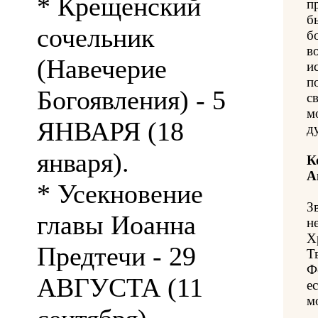
* Крещенский
п
б
сочельник
б
в
(Навечерие
и
п
Богоявления) - 5
с
м
ЯНВАРЯ (18
д
января).
К
А
* Усекновение
З
главы Иоанна
н
Х
Предтечи - 29
Т
Ф
АВГУСТА (11
е
м