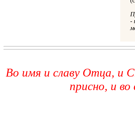
(
П
-
м
Во имя и славу Отца, и С
присно, и во