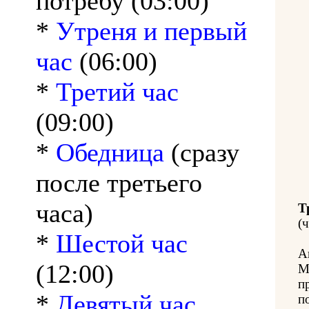
потребу (03:00)
*
Утреня и первый
час
(06:00)
*
Третий час
(09:00)
*
Обедница
(сразу
после третьего
часа)
Т
(ч
*
Шестой час
А
(12:00)
М
п
*
Девятый час
п