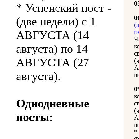
0
* Успенский пост -
0
(две недели) с 1
(
АВГУСТА (14
п
Ч
августа) по 14
к
с
АВГУСТА (27
(
А
августа).
в
0
к
Однодневные
с
(
посты
:
А
в
*
Ф