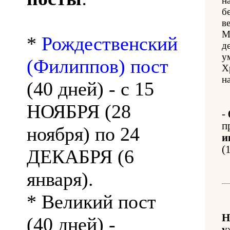
н
б
в
М
*
Рождественский
д
у
(Филиппов) пост
Х
н
(40 дней) - с 15
НОЯБРЯ (28
-
п
ноября) по 24
и
(
ДЕКАБРЯ (6
января).
* Великий пост
Н
(40 дней) -
у