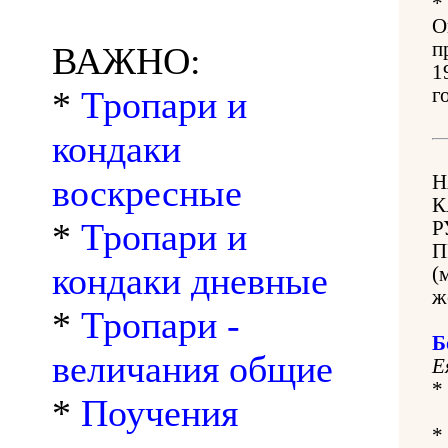
*
О
п
ВАЖНО:
1
*
Тропари и
г
кондаки
Н
воскресные
К
*
Тропари и
Р
П
кондаки дневные
(
ж
*
Тропари -
Б
величания общие
Е
*
*
Поучения
*