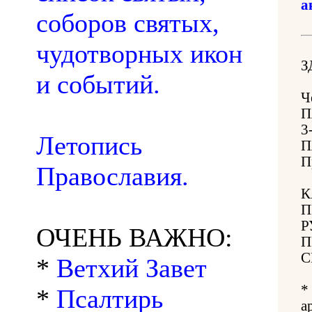
а
соборов святых,
чудотворных икон
З
и событий.
Ч
П
3
Летопись
П
П
Православия.
К
П
Р
ОЧЕНЬ ВАЖНО:
П
С
*
Ветхий Завет
*
*
Псалтирь
а