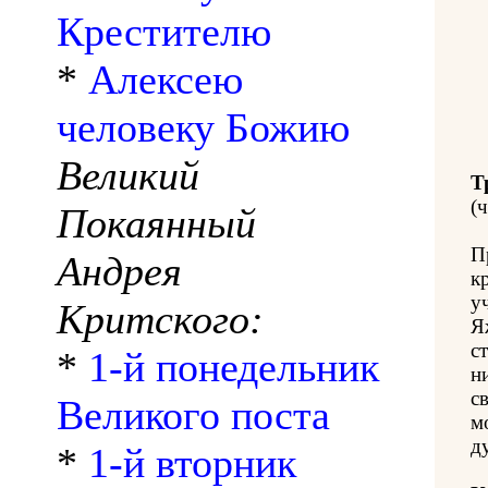
Крестителю
*
Алексею
человеку Божию
Великий
Т
(ч
Покаянный
П
Андрея
к
у
Критского:
Я
с
*
1-й понедельник
н
с
Великого поста
м
д
*
1-й вторник