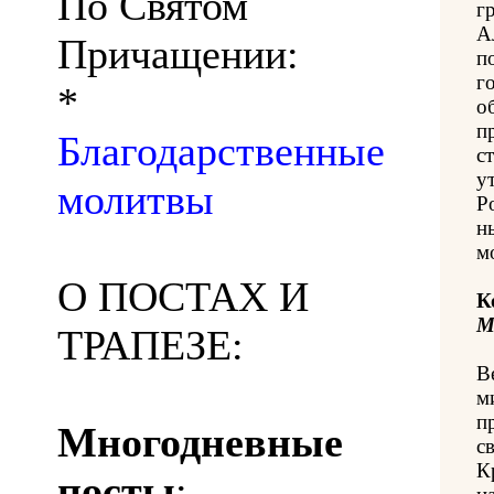
По Святом
г
А
Причащении:
п
г
*
о
п
Благодарственные
с
у
молитвы
Р
н
м
О ПОСТАХ И
К
М
ТРАПЕЗЕ:
В
м
п
Многодневные
с
К
посты
: