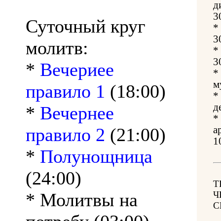
д
3
Суточный круг
*
3
молитв:
*
3
*
Вечериее
*
м
правило 1
(18:00)
*
д
*
Вечернее
*
правило 2
(21:00)
а
1
*
Полунощница
(24:00)
Т
* Молитвы на
Ч
С