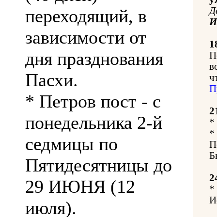
Д
переходящий, в
зависимости от
1
дня празднования
П
в
Пасхи.
ч
П
* Петров пост - с
2
понедельника 2-й
*
*
седмицы по
П
Б
Пятидесятницы до
2
29 ИЮНЯ (12
*
И
июля).