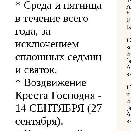
* Среда и пятница
А
*
в течение всего
И
Б
года, за
1
исключением
к
сплошных седмиц
с
(
и святок.
А
в
* Воздвижение
1
Креста Господня -
и
с
14 СЕНТЯБРЯ (27
(
А
сентября).
в