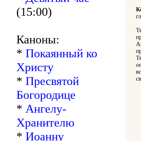
(15:00)
К
гл
Т
Каноны:
п
А
*
Покаянный ко
п
Т
Христу
о
в
*
Пресвятой
с
Богородице
*
Ангелу-
Хранителю
*
Иоанну