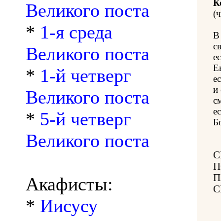
К
Великого поста
(ч
*
1-я среда
В
с
Великого поста
е
Е
*
1-й четверг
е
и
Великого поста
с
е
*
5-й четверг
Б
Великого поста
С
П
П
Акафисты:
С
*
Иисусу