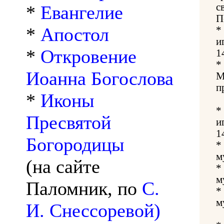
с
*
Евангелие
П
*
Апостол
*
и
*
Откровение
1
*
Иоанна Богослова
М
п
*
Иконы
*
Пресвятой
и
1
Богородицы
*
м
(на сайте
*
м
Паломник, по
С.
*
м
И. Снессоревой)