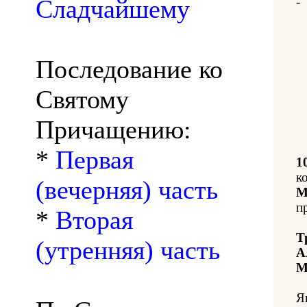
Сладчайшему
-
Последование ко
Святому
Причащению:
*
Первая
1
к
(вечерняя) часть
М
п
*
Вторая
Т
(утренняя) часть
А
М
Я