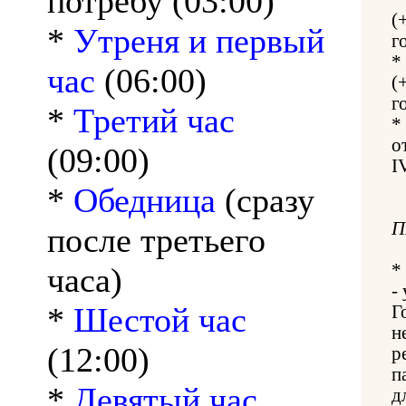
потребу (03:00)
(
*
Утреня и первый
г
*
час
(06:00)
(
г
*
Третий час
*
о
(09:00)
I
*
Обедница
(сразу
П
после третьего
*
часа)
-
*
Шестой час
Г
н
(12:00)
р
п
*
Девятый час
д