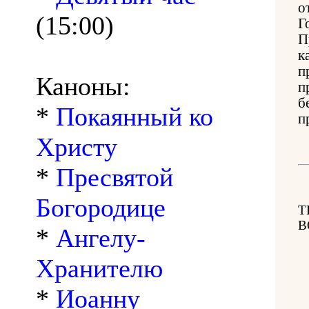
о
(15:00)
Г
П
к
п
Каноны:
п
б
*
Покаянный ко
п
Христу
*
Пресвятой
Богородице
Т
В
*
Ангелу-
Хранителю
*
Иоанну