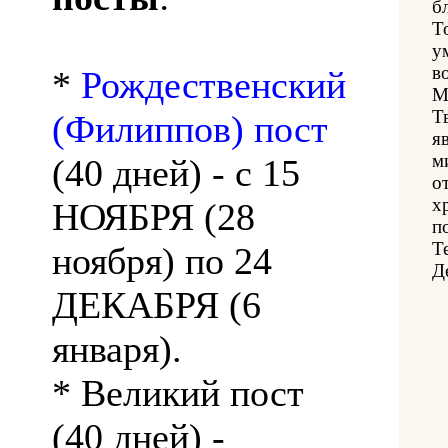
б
Т
у
в
*
Рождественский
М
Т
(Филиппов) пост
я
м
(40 дней) - с 15
о
х
НОЯБРЯ (28
п
Т
ноября) по 24
Д
ДЕКАБРЯ (6
января).
* Великий пост
(40 дней) -