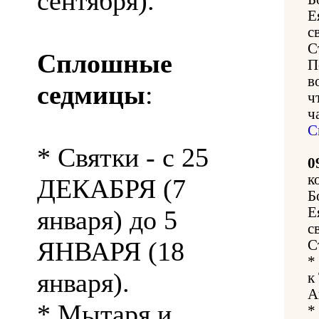
сентября).
Е
с
С
Сплошные
П
в
седмицы
:
ч
ч
С
* Святки - с 25
0
к
ДЕКАБРЯ (7
Б
Е
января) до 5
с
ЯНВАРЯ (18
С
*
января).
к
А
* Мытаря и
*