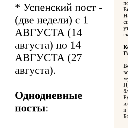
п
* Успенский пост -
Е
Н
(две недели) с 1
с
у
АВГУСТА (14
с
августа) по 14
К
Г
АВГУСТА (27
В
августа).
в
м
П
б
Однодневные
Р
и
посты
:
и
Б