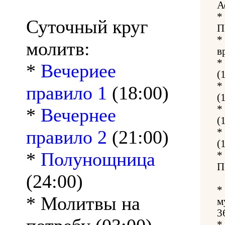
А
*
Суточный круг
П
*
молитв:
в
*
*
Вечериее
(
*
правило 1
(18:00)
(
*
*
Вечернее
(
правило 2
(21:00)
*
(
*
Полунощница
*
П
(24:00)
*
* Молитвы на
м
3
*