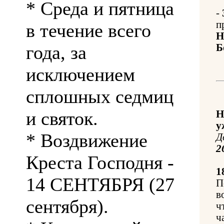
* Среда и пятница
-
п
в течение всего
Н
года, за
Б
исключением
сплошных седмиц
и святок.
Н
у
* Воздвижение
Д
2
Креста Господня -
1
14 СЕНТЯБРЯ (27
П
в
сентября).
ч
ч