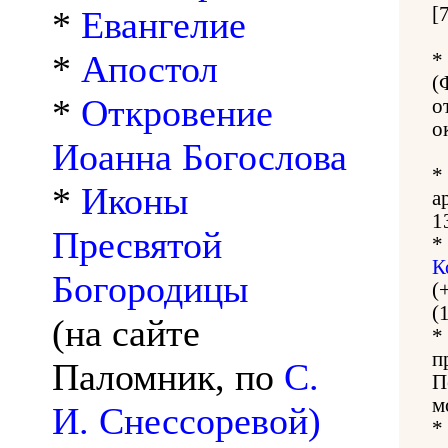
[
*
Евангелие
*
Апостол
*
(
*
Откровение
о
о
Иоанна Богослова
*
*
Иконы
а
1
Пресвятой
*
К
Богородицы
(
(
(на сайте
*
п
Паломник, по
С.
П
м
И. Снессоревой)
*