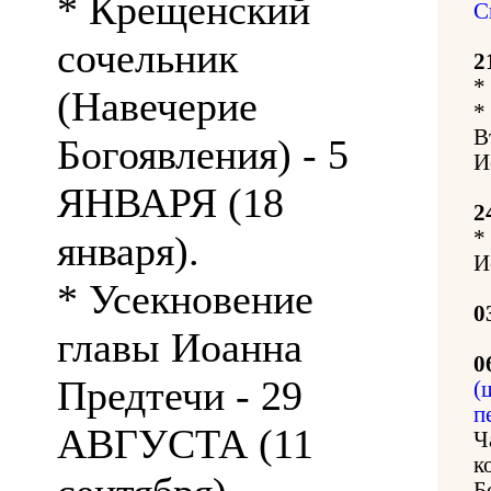
* Крещенский
С
сочельник
2
*
(Навечерие
*
В
Богоявления) - 5
И
ЯНВАРЯ (18
2
*
января).
И
* Усекновение
0
главы Иоанна
0
Предтечи - 29
(
п
АВГУСТА (11
Ч
к
Б