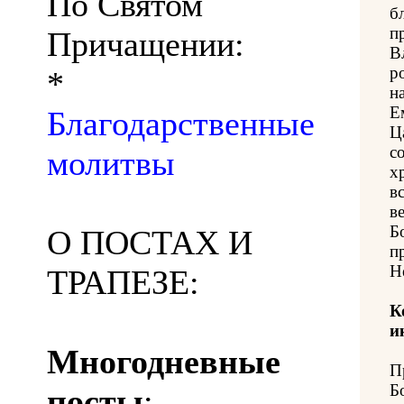
По Святом
б
п
Причащении:
В
р
*
н
Е
Благодарственные
Ц
с
молитвы
х
в
в
Б
О ПОСТАХ И
п
Н
ТРАПЕЗЕ:
К
и
Многодневные
П
Б
посты
: