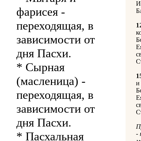
И
фарисея -
Б
переходящая, в
1
к
зависимости от
Б
Е
дня Пасхи.
с
С
* Сырная
1
(масленица) -
и
Б
переходящая, в
Е
с
зависимости от
С
дня Пасхи.
П
* Пасхальная
-
м