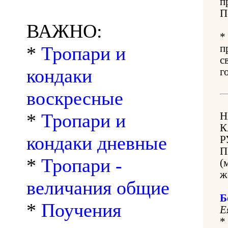
п
П
ВАЖНО:
*
*
Тропари и
п
с
кондаки
г
воскресные
*
Тропари и
Н
К
кондаки дневные
Р
П
*
Тропари -
(
ж
величания общие
Б
*
Поучения
Е
*