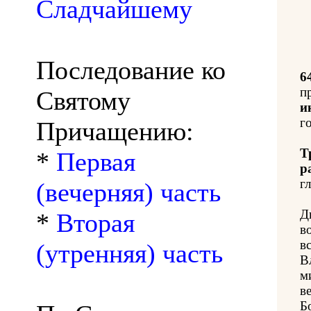
Сладчайшему
Последование ко
6
п
Святому
и
го
Причащению:
Т
*
Первая
р
гл
(вечерняя) часть
Д
*
Вторая
в
в
(утренняя) часть
В
м
в
Б