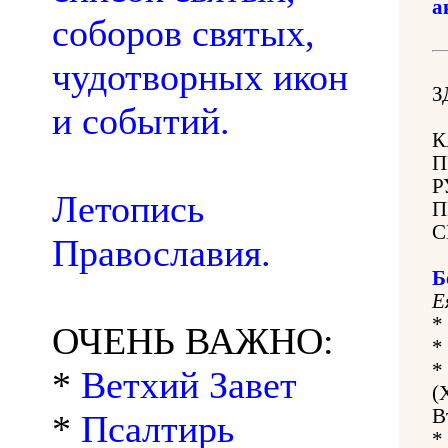
а
соборов святых,
чудотворных икон
З
и событий.
К
П
Р
Летопись
П
С
Православия.
Б
Е
*
ОЧЕНЬ ВАЖНО:
*
*
*
Ветхий Завет
(
В
*
Псалтирь
*