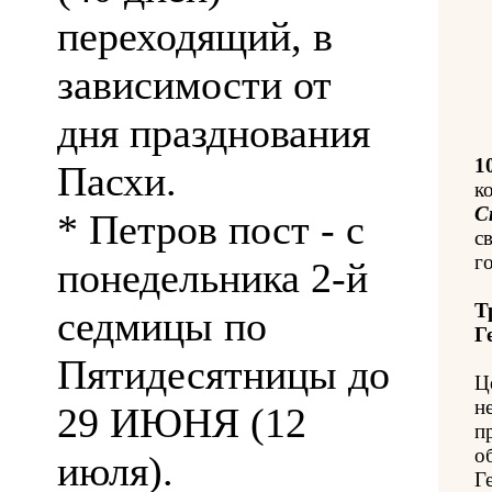
переходящий, в
зависимости от
дня празднования
1
Пасхи.
к
С
* Петров пост - с
с
го
понедельника 2-й
Т
седмицы по
Г
Пятидесятницы до
Ц
н
29 ИЮНЯ (12
п
о
июля).
Г