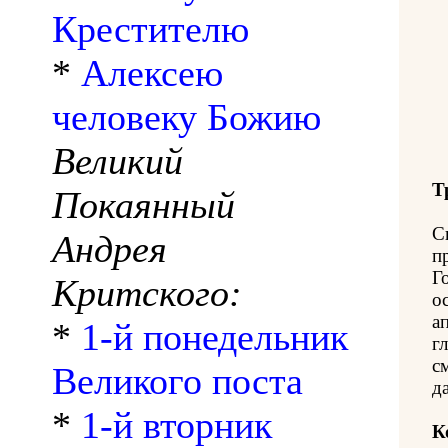
Крестителю
*
Алексею
человеку Божию
Великий
Т
Покаянный
С
Андрея
п
Г
Критского:
о
а
*
1-й понедельник
г
с
Великого поста
д
*
1-й вторник
К