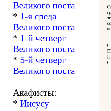
Великого поста
С
г
*
1-я среда
з
с
Великого поста
в
*
1-й четверг
С
Великого поста
П
П
*
5-й четверг
С
Великого поста
Акафисты:
*
Иисусу