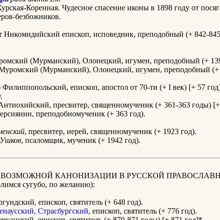
урская-Коренная. Чудесное спасение иконы в 1898 году от пося
ров-безбожников.
т
Никомидийский епископ, исповедник, преподобный (+ 842-845 
омский (Мурманский), Олонецкий, игумен, преподобный (+ 139
Муромский (Мурманский), Олонецкий, игумен, преподобный (+ 
 Филиппопольский, епископ, апостол от 70-ти (+ I век) [+ 57 год
.
нтиохийский, пресвитер, священномученик (+ 361-363 годы) [+ 
рсиянин, преподобномученик (+ 363 год).
менский
, пресвитер, иерей, священномученик (+ 1923 год).
Ушков
, псаломщик, мученик (+ 1942 год).
К ВОЗМОЖНОЙ КАНОНИЗАЦИИ В РУССКОЙ ПРАВОСЛАВ
имся сугубо, по желанию):
гундский, епископ, святитель (+ 648 год).
енаусский, Страсбургский
, епископ, святитель (+ 776 год).
руанский, епископ, святитель (+ 870-871 годы) [+ 871 год]*.