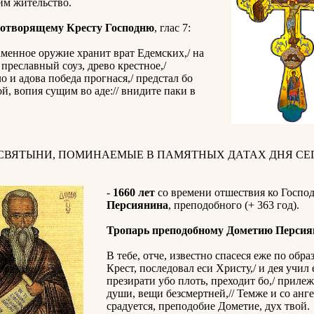
им жительство.
отворящему Кресту Господню
, глас 7:
менное оружие хранит врат Едемских,/ на
 преславный соуз, древо крестное,/
о и адова победа прогнася,/ предстал бо
ой, вопия сущим во аде:// внидите паки в
 СВЯТЫНИ, ПОМИНАЕМЫЕ В ПАМЯТНЫХ ДАТАХ ДНЯ СЕГ
-
1660 лет
со времени отшествия ко Госпо
Персиянина
, преподобного (+ 363 год).
Тропарь преподобному Дометию Персия
В тебе, отче, известно спасеся еже по обра
Крест, последовал еси Христу,/ и дея учил 
презирати убо плоть, преходит бо,/ прилеж
души, вещи безсмертней,// Темже и со анг
срадуется, преподобие Дометие, дух твой.