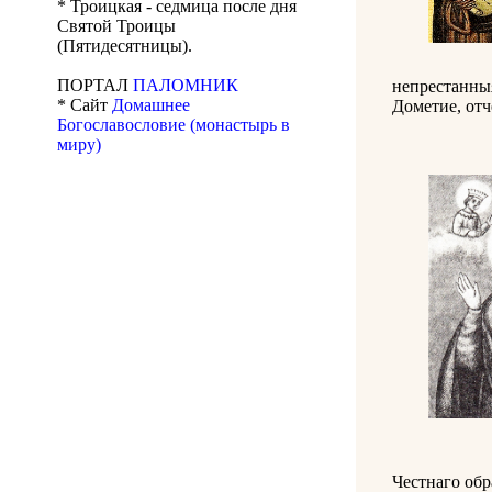
* Троицкая - седмица после дня
Святой Троицы
(Пятидесятницы).
ПОРТАЛ
ПАЛОМНИК
непрестанныя
* Сайт
Домашнее
Дометие, отч
Богославословие (монастырь в
миру)
Честнаго обр