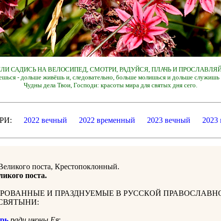
 ИЛИ САДИСЬ НА ВЕЛОСИПЕД, СМОТРИ, РАДУЙСЯ, ПЛАЧЬ И ПРОСЛАВЛЯЙ
ешься - дольше живёшь и, следовательно, больше молишься и дольше служишь 
Чудны дела Твои, Господи: красоты мира для святых дня сего.
ДАРИ:
2022 вечный
2022 временный
2023 вечный
2023
Великого поста, Крестопоклонный.
ликого поста.
РОВАННЫЕ И ПРАЗДНУЕМЫЕ В РУССКОЙ ПРАВОСЛАВН
СВЯТЫНИ:
рь
ради иконы Ея
: