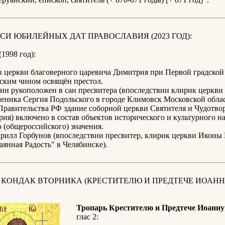
СИ ЮБИЛЕЙНЫХ ДАТ ПРАВОСЛАВИЯ (2023 ГОД):
(1998 год):
в церкви благоверного царевича Димитрия при Первой градской
ским чином освящён престол.
ин рукоположен в сан пресвитера (впоследствии клирик церкви
еника Сергия Подольского в городе Климовск Московской облас
Правительства РФ здание соборной церкви Святителя и Чудотво
рия) включено в состав объектов исторического и культурного н
 (общероссийского) значения.
ирилл Горбунов (впоследствии пресвитер, клирик церкви Иконы
янная Радость" в Челябинске).
 КОНДАК ВТОРНИКА (КРЕСТИТЕЛЮ И ПРЕДТЕЧЕ ИОАНН
Тропарь Крестителю и Предтече Иоанну
глас 2: