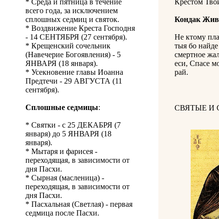
* Среда и пятница в течение
Крестом Тво
всего года, за исключением
сплошных седмиц и святок.
Кондак Жив
* Воздвижение Креста Господня
- 14 СЕНТЯБРЯ (27 сентября).
Не ктому пла
* Крещенский сочельник
тыя бо найде
(Навечерие Богоявления) - 5
смертное жал
ЯНВАРЯ (18 января).
еси, Спасе м
* Усекновение главы Иоанна
рай.
Предтечи - 29 АВГУСТА (11
сентября).
Сплошные седмицы
:
СВЯТЫЕ И
* Святки - с 25 ДЕКАБРЯ (7
января) до 5 ЯНВАРЯ (18
января).
* Мытаря и фарисея -
переходящая, в зависимости от
дня Пасхи.
* Сырная (масленица) -
переходящая, в зависимости от
дня Пасхи.
* Пасхальная (Светлая) - первая
седмица после Пасхи.