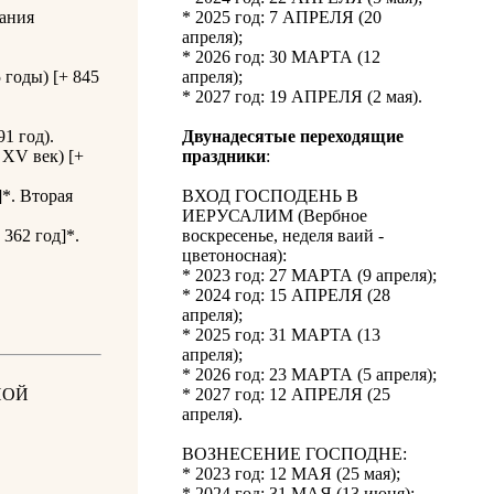
гания
* 2025 год: 7 АПРЕЛЯ (20
апреля);
* 2026 год: 30 МАРТА (12
годы) [+ 845
апреля);
* 2027 год: 19 АПРЕЛЯ (2 мая).
1 год).
Двунадесятые переходящие
XV век) [+
праздники
:
]*. Вторая
ВХОД ГОСПОДЕНЬ В
ИЕРУСАЛИМ (Вербное
362 год]*.
воскресенье, неделя ваий -
цветоносная):
* 2023 год: 27 МАРТА (9 апреля);
* 2024 год: 15 АПРЕЛЯ (28
апреля);
* 2025 год: 31 МАРТА (13
апреля);
* 2026 год: 23 МАРТА (5 апреля);
НОЙ
* 2027 год: 12 АПРЕЛЯ (25
апреля).
ВОЗНЕСЕНИЕ ГОСПОДНЕ:
* 2023 год: 12 МАЯ (25 мая);
* 2024 год: 31 МАЯ (13 июня);