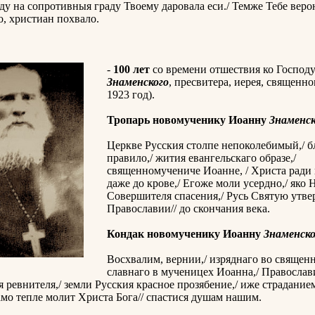
у на сопротивныя граду Твоему даровала еси./ Темже Тебе верою
о, христиан похвало.
-
100 лет
со времени отшествия ко Господ
Знаменского
, пресвитера, иерея, священн
1923 год).
Тропарь новомученику Иоанну
Знаменс
Церкве Русския столпе непоколебимый,/ б
правило,/ жития евангельскаго образе,/
священномучениче Иоанне, / Христа ради
даже до крове,/ Егоже моли усердно,/ яко 
Совершителя спасения,/ Русь Святую утве
Православии// до скончания века.
Кондак новомученику Иоанну
Знаменск
Восхвалим, вернии,/ изряднаго во священ
славнаго в мученицех Иоанна,/ Православ
я ревнителя,/ земли Русския красное прозябение,/ иже страдание
амо тепле молит Христа Бога// спастися душам нашим.