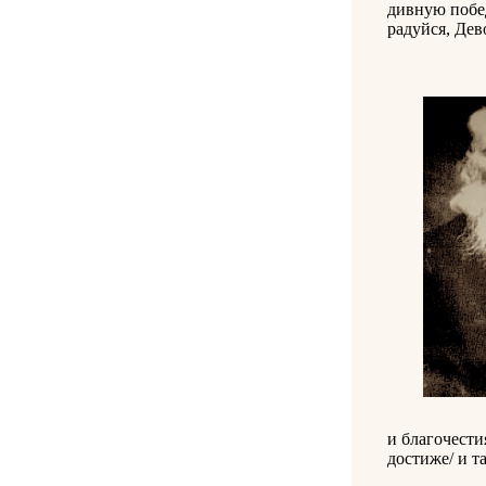
дивную побед
радуйся, Дев
и благочести
достиже/ и т