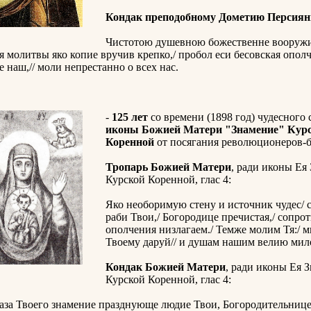
Кондак преподобному Дометию Персиян
Чистотою душевною божественне вооружи
 молитвы яко копие вручив крепко,/ пробол еси бесовская ополч
е наш,// моли непрестанно о всех нас.
-
125 лет
со времени (1898 год) чудесного 
иконы Божией Матери "Знамение" Курс
Коренной
от посягания революционеров-
Тропарь Божией Матери
, ради иконы Ея
Курской Коренной, глас 4:
Яко необоримую стену и источник чудес/ 
раби Твои,/ Богородице пречистая,/ сопро
ополчения низлагаем./ Темже молим Тя:/ м
Твоему даруй// и душам нашим велию мил
Кондак Божией Матери
, ради иконы Ея 
Курской Коренной, глас 4:
аза Твоего знамение празднующе людие Твои, Богородительнице