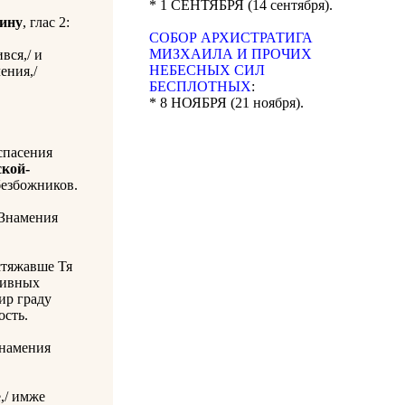
* 1 СЕНТЯБРЯ (14 сентября).
ину
, глас 2:
CОБОР АРХИСТРАТИГА
МИЗХАИЛА И ПРОЧИХ
вся,/ и
НЕБЕСНЫХ СИЛ
ения,/
БЕСПЛОТНЫХ
:
* 8 НОЯБРЯ (21 ноября).
спасения
кой-
безбожников.
 Знамения
стяжавше Тя
тивных
ир граду
ость.
Знамения
,/ имже