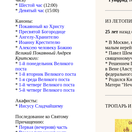
*
Шестой час
(12:00)
*
Девятый час
(15:00)
Каноны:
ИЗ ЛЕТОПИ
*
Покаянный ко Христу
*
Пресвятой Богородице
25 лет
назад 
*
Ангелу-Хранителю
*
Иоанну Крестителю
* В Москве, 
*
Алексею человеку Божию
малым иерей
Великий Покаянный Андрея
* Павел Шем
Критского:
священномуч
*
1-й понедельник Великого
* Решением 
поста
в Вене (Авст
*
1-й вторник Великого поста
федерального
*
1-я среда Великого поста
* Родился К
*
1-й четверг Великого поста
Матери "Неча
*
5-й четверг Великого поста
Акафисты:
*
Иисусу Сладчайшему
ТРОПАРЬ И
Последование ко Святому
Причащению:
*
Первая (вечерняя) часть