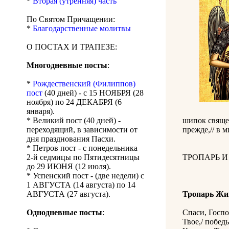
*
Вторая (утренняя) часть
По Святом Причащении:
*
Благодарственные молитвы
О ПОСТАХ И ТРАПЕЗЕ:
Многодневные посты
:
*
Рождественский (Филиппов)
пост
(40 дней) - с 15 НОЯБРЯ (28
ноября) по 24 ДЕКАБРЯ (6
января).
* Великий пост (40 дней) -
шипок священ
переходящий, в зависимости от
прежде,// в 
дня празднования Пасхи.
* Петров пост - с понедельника
2-й седмицы по Пятидесятницы
ТРОПАРЬ 
до 29 ИЮНЯ (12 июля).
* Успенский пост - (две недели) с
1 АВГУСТА (14 августа) по 14
АВГУСТА (27 августа).
Тропарь Жи
Однодневные посты
:
Спаси, Госпо
Твое,/ побед