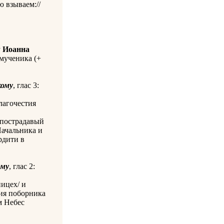
 взываем://
у
Иоанна
омученика (+
кому
, глас 3:
лагочестия
 пострадавый
Начальника и
рдити в
ому
, глас 2:
ницех/ и
ия поборника
м Небес