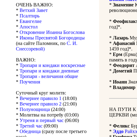
ОЧЕНЬ ВАЖНО:
*
Знамение
К
*
Ветхий Завет
революционе
*
Псалтирь
*
Евангелие
*
Феофилак
*
Апостол
год]*.
*
Откровение Иоанна Богослова
*
Иконы Пресвятой Богородицы
*
Лазарь
Мур
(на сайте Паломник, по
С. И.
*
Афанасий
Снессоревой)
1459 год]*.
*
Ерм
(Ерма)
ВАЖНО:
память в году
*
Тропари и кондаки воскресные
*
Феодорит
А
*
Тропари и кондаки дневные
*
Дометий
Пе
*
Тропари - величания общие
*
Поучения
*
Иоанн
Зна
*
Владимир
Суточный круг молитв:
*
Вечериее правило 1
(18:00)
*
Вечернее правило 2
(21:00)
*
Полунощница
(24:00)
НА ПУТИ 
* Молитвы на потребу (03:00)
ЦЕРКВИ (мол
*
Утреня и первый час
(06:00)
*
Третий час
(09:00)
*
Феликс
Бур
*
Обедница
(сразу после третьего
*
Эддо
Райхз
часа)
*
Гунфрид
Те