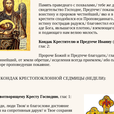
Память праведнаго с похвалами,/ тебе же 
свидетельство Господне, Предтече:/ показа
воистину и пророков честнейший,/ яко и в
крестити сподобился еси Проповеданнаго.
истину пострадав радуяся,/ благовестил е
аде Бога, явльшагося плотию,/ вземлющаго
и подающаго нам велию милость.
Кондак Крестителю и Предтече Иоанну
(
глас 2:
Пророче Божий и Предтече благодати,/ гла
нейший, от земли обретше,/ исцеления всегда приемлем,/ ибо п
мире проповедуеши покаяние.
И КОНДАК КРЕСТОПОКЛОННОЙ СЕДМИЦЫ (НЕДЕЛИ):
вотворящему Кресту Господню
, глас 1:
ди, люди Твоя/ и благослови достояние
ы на сопротивныя даруя// и Твое сохраняя