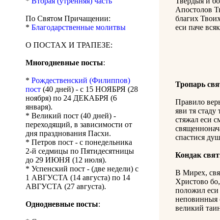
*
Вторая (утренняя) часть
Твердыя и бо
Апостолов Тв
По Святом Причащении:
благих Твоих
*
Благодарственные молитвы
еси паче вся
О ПОСТАХ И ТРАПЕЗЕ:
Многодневные посты
:
*
Рождественский (Филиппов)
Тропарь св
пост
(40 дней) - с 15 НОЯБРЯ (28
ноября) по 24 ДЕКАБРЯ (6
Правило веры
января).
яви тя стаду
* Великий пост (40 дней) -
стяжал еси с
переходящий, в зависимости от
священнонача
дня празднования Пасхи.
спастися ду
* Петров пост - с понедельника
2-й седмицы по Пятидесятницы
Кондак свя
до 29 ИЮНЯ (12 июля).
* Успенский пост - (две недели) с
В Мирех, свя
1 АВГУСТА (14 августа) по 14
Христово бо,
АВГУСТА (27 августа).
положил еси 
неповинныя о
Однодневные посты
:
великий таи