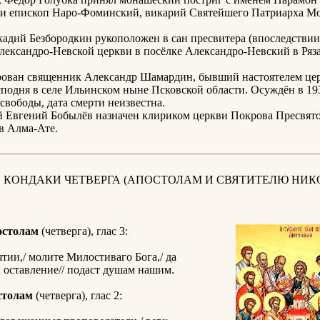
ии епископ Наро-Фоминский, викарий Святейшего Патриарха Мо
адий Безбородкин рукоположен в сан пресвитера (впоследствии
лександро-Невской церкви в посёлке Александро-Невский в Ряз
рован священник Александр Шамардин, бывший настоятелем це
подня в селе Ильинском ныне Псковской области. Осуждён в 193
свободы, дата смерти неизвестна.
й Евгений Бобылёв назначен клириком церкви Покрова Пресвят
в Алма-Ате.
 КОНДАКИ ЧЕТВЕРГА (АПОСТОЛАМ И СВЯТИТЕЛЮ НИК
остолам
(четверга), глас 3:
тии,/ молите Милостиваго Бога,/ да
 оставление// подаст душам нашим.
столам
(четверга), глас 2: