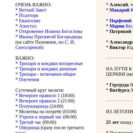
ОЧЕНЬ ВАЖНО:
*
Алексий
, 
*
Ветхий Завет
*
Макарий
К
*
Псалтирь
*
Евангелие
*
Парфений
*
Апостол
*
Марин
Кес
*
Откровение Иоанна Богослова
*
Патрикий
*
Иконы Пресвятой Богородицы
(на сайте Паломник, по
С. И.
*
Александр
Снессоревой)
*
Виктор
Ки
ВАЖНО:
*
Тропари и кондаки воскресные
*
Тропари и кондаки дневные
НА ПУТИ 
*
Тропари - величания общие
ЦЕРКВИ (мол
*
Поучения
*
Гертруда
Н
Суточный круг молитв:
*
Витбурга
Х
*
Вечериее правило 1
(18:00)
*
Вечернее правило 2
(21:00)
*
Полунощница
(24:00)
* Молитвы на потребу (03:00)
ИЗ ЛЕТОПИ
*
Утреня и первый час
(06:00)
*
Третий час
(09:00)
25 лет
назад 
*
Обедница
(сразу после третьего
часа)
* Послушник