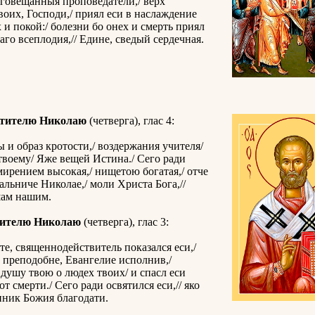
говещанныя проповедатели,/ верх
оих, Господи,/ приял еси в наслаждение
 и покой:/ болезни бо онех и смерть приял
каго всеплодия,// Едине, сведый сердечная.
ятителю Николаю
(четверга), глас 4:
 и образ кротости,/ воздержания учителя/
 твоему/ Яже вещей Истина./ Сего ради
мирением высокая,/ нищетою богатая,/ отче
льниче Николае,/ моли Христа Бога,//
шам нашим.
тителю Николаю
(четверга), глас 3:
те, священнодействитель показался еси,/
 преподобне, Евангелие исполнив,/
душу твою о людех твоих/ и спасл еси
т смерти./ Сего ради освятился еси,// яко
нник Божия благодати.