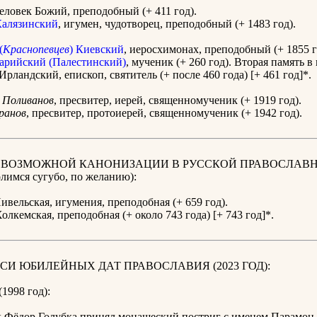
человек Божий, преподобный (+ 411 год).
алязинский
, игумен, чудотворец, преподобный (+ 1483 год).
(
Краснопевцев
) Киевский
, иеросхимонах, преподобный (+ 1855 г
арийский (Палестинский)
, мученик (+ 260 год). Вторая память в 
Ирландский, епископ, святитель (+ после 460 года) [+ 461 год]*.
Поливанов
, пресвитер, иерей, священномученик (+ 1919 год).
ранов
, пресвитер, протоиерей, священномученик (+ 1942 год).
К ВОЗМОЖНОЙ КАНОНИЗАЦИИ В РУССКОЙ ПРАВОСЛАВ
имся сугубо, по желанию):
ивельская, игумения, преподобная (+ 659 год).
олкемская, преподобная (+ около 743 года) [+ 743 год]*.
СИ ЮБИЛЕЙНЫХ ДАТ ПРАВОСЛАВИЯ (2023 ГОД):
(1998 год):
 Фёдор Голубка принял монашеский постриг с именем Парамон