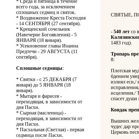
* Среда и пятница в течение
всего года, за исключением
сплошных седмиц и святок.
СВЯТЫЕ, 
* Воздвижение Креста Господня
- 14 СЕНТЯБРЯ (27 сентября).
* Крещенский сочельник
-
540 лет
со 
(Навечерие Богоявления) - 5
Калязинско
ЯНВАРЯ (18 января).
1483 год).
* Усекновение главы Иоанна
Предтечи - 29 АВГУСТА (11
Тропарь пр
сентября).
8:
Сплошные седмицы
:
Плотская муд
бдением умер
* Святки - с 25 ДЕКАБРЯ (7
излиял еси,/ 
января) до 5 ЯНВАРЯ (18
исправления,
января).
исцеления./ 
* Мытаря и фарисея -
спасет души 
переходящая, в зависимости от
дня Пасхи.
Кондак пре
* Сырная (масленица) -
переходящая, в зависимости от
Вышних желая
дня Пасхи.
чудес дар пр
* Пасхальная (Светлая) - первая
Церковь песн
седмица после Пасхи.