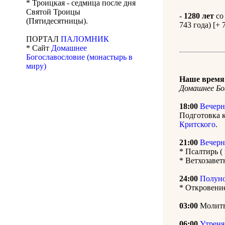
* Троицкая - седмица после дня
Святой Троицы
-
1280 лет
со
(Пятидесятницы).
743 года) [+ 
ПОРТАЛ
ПАЛОМНИК
* Сайт
Домашнее
Богославословие (монастырь в
миру)
Наше время 
Домашнее Бо
18:00
Вечерн
Подготовка 
Критского
.
21:00
Вечерн
* Псалтирь (
* Ветхозаве
24:00
Полун
* Откровени
03:00
Молитв
06:00
Утреня