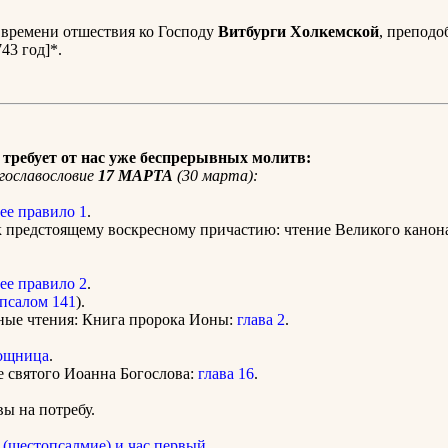
 времени отшествия ко Господу
Витбурги Холкемской
, преподо
743 год]*.
требует от нас уже беспрерывных молитв:
гославословие
17 МАРТА
(30 марта):
ее правило 1
.
к предстоящему воскресному причастию: чтение Великого кано
ее правило 2
.
псалом 141
).
тные чтения: Книга пророка Ионы:
глава 2
.
ощница
.
е святого Иоанна Богослова:
глава 16
.
ы на потребу.
 (шестопсалмие) и час первый
.