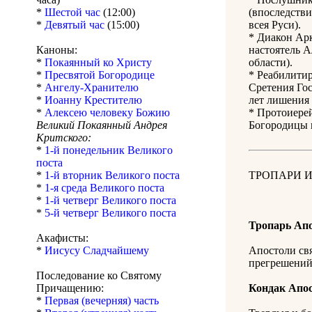
*
Шестой час
(12:00)
(впоследств
*
Девятый час
(15:00)
всея Руси).
* Диакон Арк
Каноны:
настоятель А
*
Покаянный ко Христу
области).
*
Пресвятой Богородице
* Реабилити
*
Ангелу-Хранителю
Сретения Гос
*
Иоанну Крестителю
лет лишения 
*
Алексею человеку Божию
* Протоиере
Великий Покаянный Андрея
Богородицы 
Критского:
*
1-й понедельник Великого
поста
*
1-й вторник Великого поста
ТРОПАРИ И
*
1-я среда Великого поста
*
1-й четверг Великого поста
*
5-й четверг Великого поста
Тропарь Ап
Акафисты:
*
Иисусу Сладчайшему
Апостоли свя
прегрешений
Последование ко Святому
Причащению:
Кондак Апо
*
Первая (вечерняя) часть