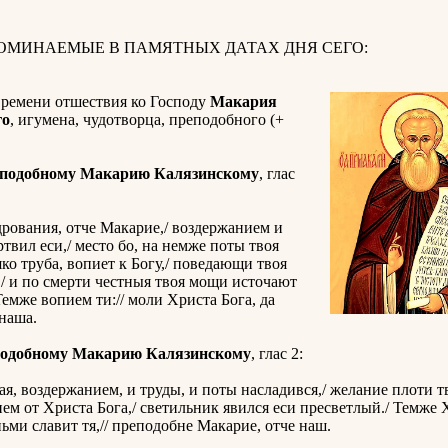
ПОМИНАЕМЫЕ В ПАМЯТНЫХ ДАТАХ ДНЯ СЕГО:
времени отшествия ко Господу
Макария
го
, игумена, чудотворца, преподобного (+
еподобному Макарию Калязинскому
, глас
рования, отче Макарие,/ воздержанием и
твил еси,/ место бо, на немже поты твоя
яко труба, вопиет к Богу,/ поведающи твоя
/ и по смерти честныя твоя мощи источают
Темже вопием ти:// моли Христа Бога, да
наша.
подобному Макарию Калязинскому
, глас 2:
, воздержанием, и труды, и поты насладився,/ желание плоти тв
ием от Христа Бога,/ светильник явился еси пресветлый./ Темже
ьми славит тя,// преподобне Макарие, отче наш.