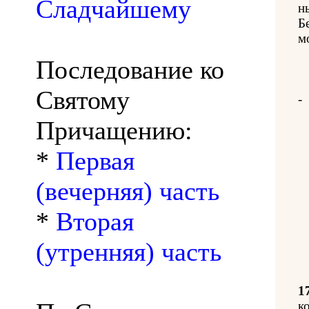
Сладчайшему
н
Б
м
Последование ко
Святому
-
Причащению:
*
Первая
(вечерняя) часть
*
Вторая
(утренняя) часть
1
к