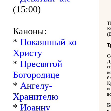
(15:00)
Т
Каноны:
К
(
*
Покаянный ко
Т
Христу
С
*
Пресвятой
Д
с
Богородице
в
б
*
Ангелу-
К
в
Хранителю
в
*
Иоанну
К
о