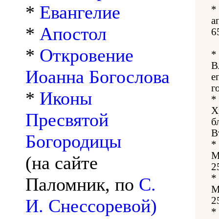
*
Евангелие
*
а
*
Апостол
6
*
Откровение
*
В
Иоанна Богослова
е
г
*
Иконы
*
Х
Пресвятой
б
В
Богородицы
*
М
(на сайте
2
*
Паломник, по
С.
М
2
И. Снессоревой)
*