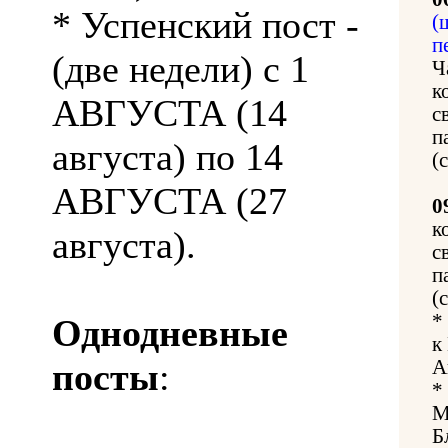
* Успенский пост -
(
п
(две недели) с 1
Ч
к
АВГУСТА (14
с
п
августа) по 14
(
АВГУСТА (27
0
к
августа).
с
п
(
*
Однодневные
к
посты
:
А
*
М
Б