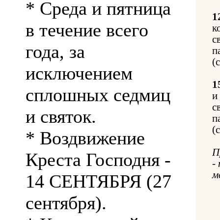
* Среда и пятница
1
в течение всего
к
с
года, за
п
(
исключением
1
сплошных седмиц
и
с
и святок.
п
(
* Воздвижение
П
Креста Господня -
-
м
14 СЕНТЯБРЯ (27
сентября).