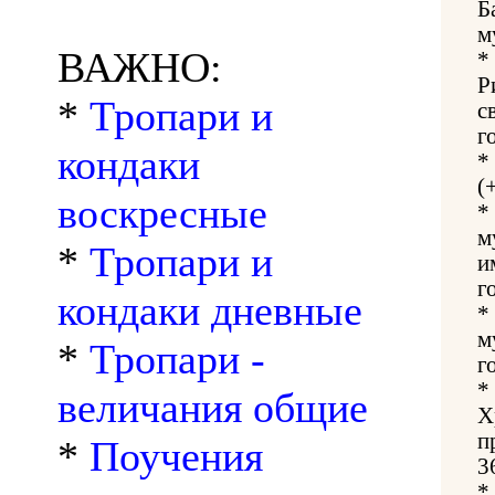
Б
м
ВАЖНО:
*
Р
*
Тропари и
с
г
кондаки
*
(
воскресные
*
м
*
Тропари и
и
г
кондаки дневные
*
м
*
Тропари -
г
*
величания общие
Х
п
*
Поучения
3
*