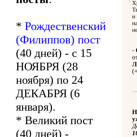
Х
Т
и
*
Рождественский
н
н
(Филиппов) пост
(40 дней) - с 15
-
о
НОЯБРЯ (28
Л
(
ноября) по 24
ДЕКАБРЯ (6
января).
Н
* Великий пост
у
Д
(40 дней) -
1