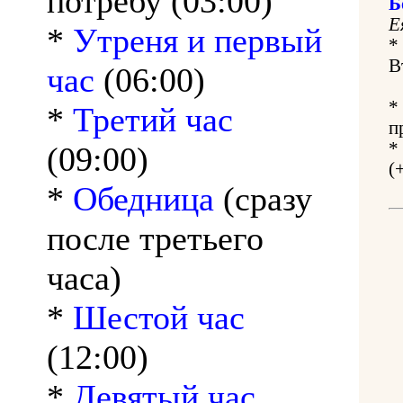
потребу (03:00)
Б
Е
*
Утреня и первый
*
В
час
(06:00)
*
*
Третий час
п
*
(09:00)
(
*
Обедница
(сразу
после третьего
часа)
*
Шестой час
(12:00)
*
Девятый час