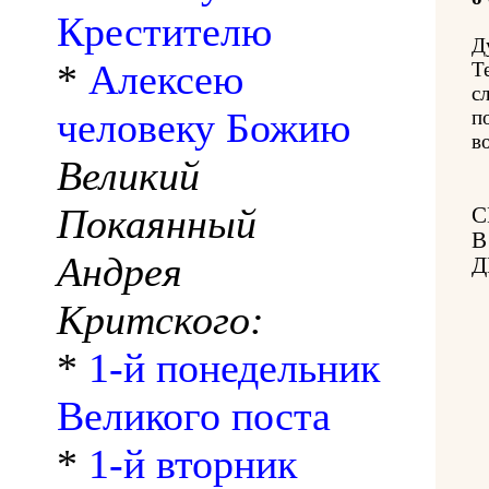
Крестителю
Д
*
Алексею
Т
с
человеку Божию
п
в
Великий
Покаянный
С
В
Андрея
Д
Критского:
*
1-й понедельник
Великого поста
*
1-й вторник