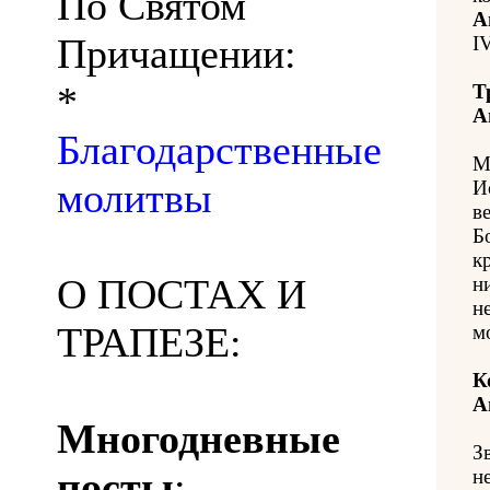
По Святом
А
Причащении:
IV
*
Т
А
Благодарственные
М
молитвы
И
в
Б
к
О ПОСТАХ И
н
н
ТРАПЕЗЕ:
м
К
А
Многодневные
З
посты
:
н