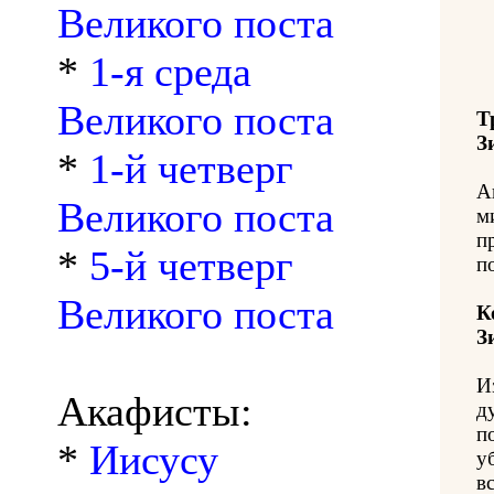
Великого поста
*
1-я среда
Великого поста
Т
З
*
1-й четверг
А
Великого поста
м
п
*
5-й четверг
п
Великого поста
К
З
И
Акафисты:
д
п
*
Иисусу
у
в