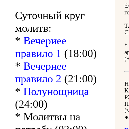
б
Суточный круг
г
молитв:
Т
С
*
Вечериее
*
правило 1
(18:00)
а
(
*
Вечернее
правило 2
(21:00)
Н
*
Полунощница
К
Р
(24:00)
П
(
* Молитвы на
ж