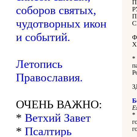
П
соборов святых,
Р
П
чудотворных икон
С
и событий.
Ф
Х
*
Летопись
п
Р
Православия.
З
Б
ОЧЕНЬ ВАЖНО:
Е
*
Ветхий Завет
*
г
*
Псалтирь
г