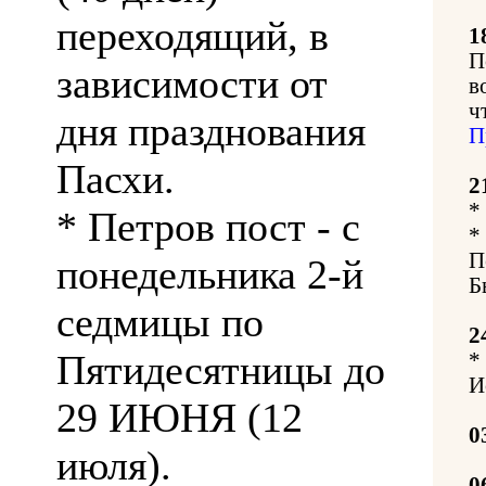
переходящий, в
1
П
зависимости от
в
ч
дня празднования
П
Пасхи.
2
*
* Петров пост - с
*
П
понедельника 2-й
Б
седмицы по
2
Пятидесятницы до
*
И
29 ИЮНЯ (12
0
июля).
0