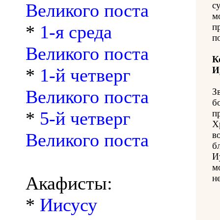
Великого поста
с
м
*
1-я среда
п
п
Великого поста
К
*
1-й четверг
И
Великого поста
З
б
*
5-й четверг
п
Х
Великого поста
в
б
И
м
Акафисты:
н
*
Иисусу