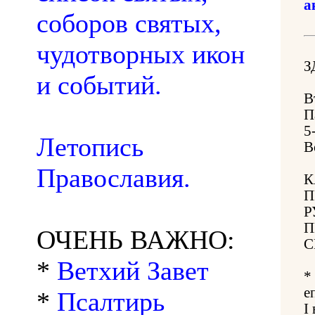
а
соборов святых,
чудотворных икон
З
и событий.
В
П
5
Летопись
В
Православия.
К
П
Р
П
ОЧЕНЬ ВАЖНО:
С
*
Ветхий Завет
*
е
*
Псалтирь
I