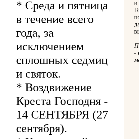
* Среда и пятница
и
Г
в течение всего
п
д
года, за
в
исключением
П
-
сплошных седмиц
м
и святок.
* Воздвижение
Креста Господня -
14 СЕНТЯБРЯ (27
сентября).