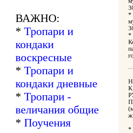
м
3
*
ВАЖНО:
м
*
Тропари и
3
*
кондаки
К
п
воскресные
г
*
Тропари и
кондаки дневные
Н
К
*
Тропари -
Р
П
величания общие
(
ж
*
Поучения
*