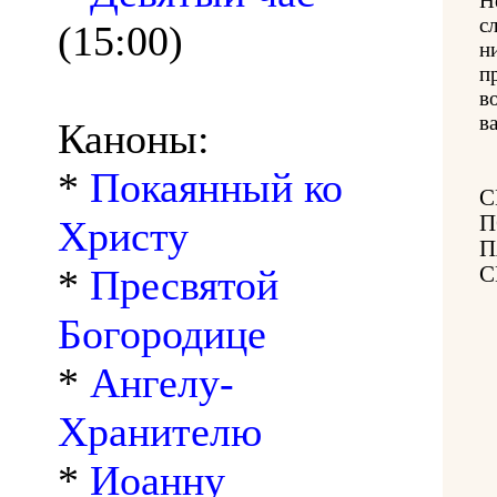
Н
с
(15:00)
н
п
в
в
Каноны:
*
Покаянный ко
С
П
Христу
П
*
Пресвятой
С
Богородице
*
Ангелу-
Хранителю
*
Иоанну