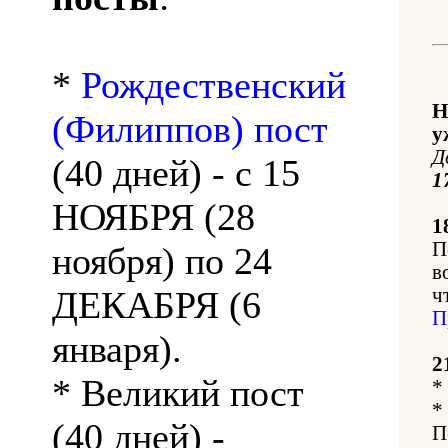
*
Рождественский
Н
(Филиппов) пост
у
Д
(40 дней) - с 15
1
НОЯБРЯ (28
1
П
ноября) по 24
в
ДЕКАБРЯ (6
ч
П
января).
2
* Великий пост
*
*
(40 дней) -
П