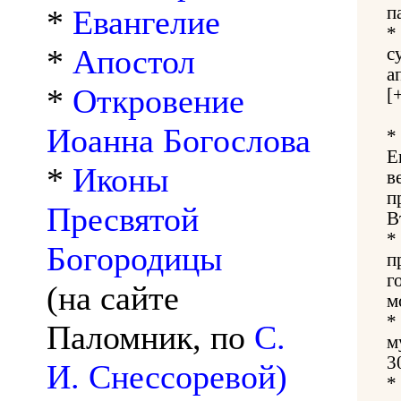
п
*
Евангелие
*
*
Апостол
с
а
*
Откровение
[
Иоанна Богослова
*
Е
*
Иконы
в
п
Пресвятой
В
*
Богородицы
п
г
(на сайте
м
*
Паломник, по
С.
м
3
И. Снессоревой)
*