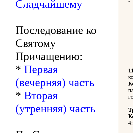
Сладчайшему
-
Последование ко
Святому
Причащению:
*
Первая
1
к
(вечерняя) часть
К
п
*
Вторая
го
(утренняя) часть
Т
К
4: