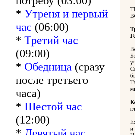
потребу (03:00)
Т
*
Утреня и первый
В
час
(06:00)
Т
Г
*
Третий час
В
(09:00)
Б
у
*
Обедница
(сразу
С
б
после третьего
Т
м
часа)
К
*
Шестой час
гл
(12:00)
Е
и
*
Девятый час