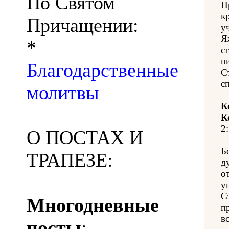
По Святом
П
к
Причащении:
у
Я
*
с
н
Благодарственные
С
с
молитвы
К
К
2:
О ПОСТАХ И
Б
ТРАПЕЗЕ:
д
о
у
С
Многодневные
п
вс
посты
: