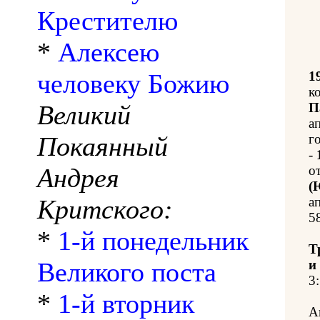
Крестителю
*
Алексею
человеку Божию
1
к
Великий
П
ап
Покаянный
г
-
Андрея
о
(
Критского:
а
5
*
1-й понедельник
Т
Великого поста
и
3:
*
1-й вторник
А