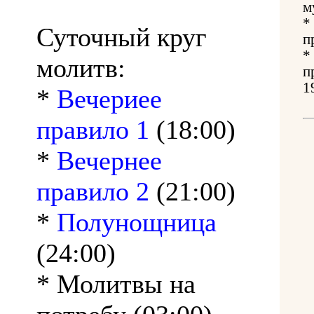
м
*
Суточный круг
п
*
молитв:
п
1
*
Вечериее
правило 1
(18:00)
*
Вечернее
правило 2
(21:00)
*
Полунощница
(24:00)
* Молитвы на