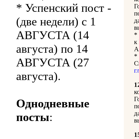
* Успенский пост -
Г
п
(две недели) с 1
д
в
АВГУСТА (14
*
к
августа) по 14
А
*
АВГУСТА (27
С
г
августа).
1
к
Г
Однодневные
п
д
посты
:
в
1