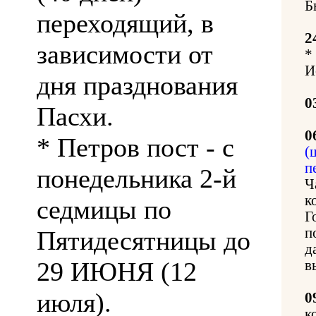
Б
переходящий, в
2
зависимости от
*
И
дня празднования
0
Пасхи.
0
* Петров пост - с
(
п
понедельника 2-й
Ч
к
седмицы по
Г
п
Пятидесятницы до
д
29 ИЮНЯ (12
в
июля).
0
к