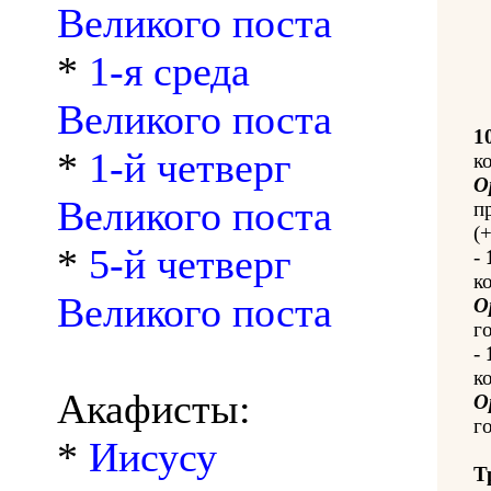
Великого поста
*
1-я среда
Великого поста
1
*
1-й четверг
к
О
Великого поста
п
(
*
5-й четверг
-
к
Великого поста
О
го
-
к
Акафисты:
О
го
*
Иисусу
Т