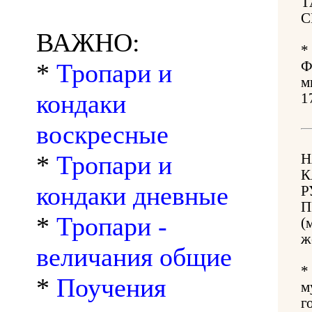
Т
С
ВАЖНО:
*
*
Тропари и
Ф
м
кондаки
1
воскресные
*
Тропари и
Н
К
кондаки дневные
Р
П
*
Тропари -
(
ж
величания общие
*
*
Поучения
м
г