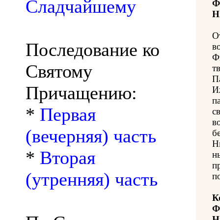
Сладчайшему
Ф
Н
О
Последование ко
в
Ф
Святому
т
П
Причащению:
И
п
*
Первая
с
в
(вечерняя) часть
б
Н
*
Вторая
н
п
(утренняя) часть
п
К
Ф
Н