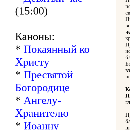
п
(15:00)
с
П
в
ч
Каноны:
к
П
*
Покаянный ко
и
б
Христу
Б
в
*
Пресвятой
п
Богородице
К
П
*
Ангелу-
гл
Хранителю
П
б
*
Иоанну
ш