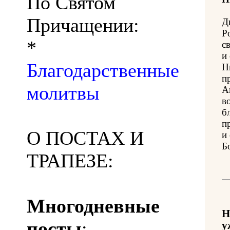
По Святом
Причащении:
Д
Р
*
с
и
Благодарственные
Н
п
молитвы
А
в
б
п
О ПОСТАХ И
и
Б
ТРАПЕЗЕ:
Многодневные
Н
посты
:
у