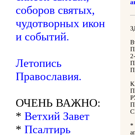
а
соборов святых,
чудотворных икон
З
и событий.
В
П
2
Летопись
П
П
Православия.
К
П
Р
ОЧЕНЬ ВАЖНО:
П
С
*
Ветхий Завет
*
*
Псалтирь
а