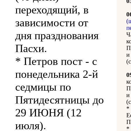
0
переходящий, в
0
зависимости от
(
п
дня празднования
Ч
к
Пасхи.
П
и
* Петров пост - с
(
понедельника 2-й
0
к
седмицы по
П
и
Пятидесятницы до
(
*
29 ИЮНЯ (12
Е
П
июля).
*