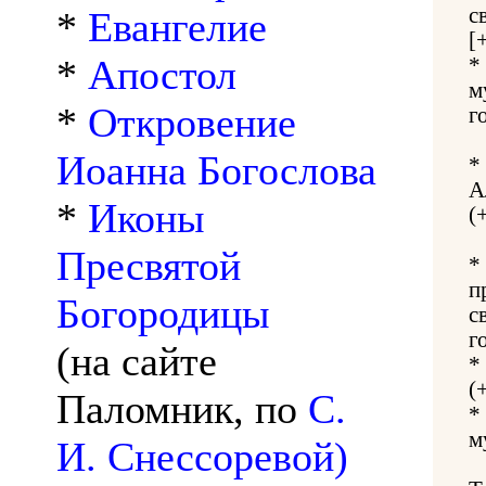
с
*
Евангелие
[
*
Апостол
*
м
*
Откровение
г
Иоанна Богослова
*
А
*
Иконы
(
Пресвятой
*
п
Богородицы
с
г
(на сайте
*
(
Паломник, по
С.
*
м
И. Снессоревой)