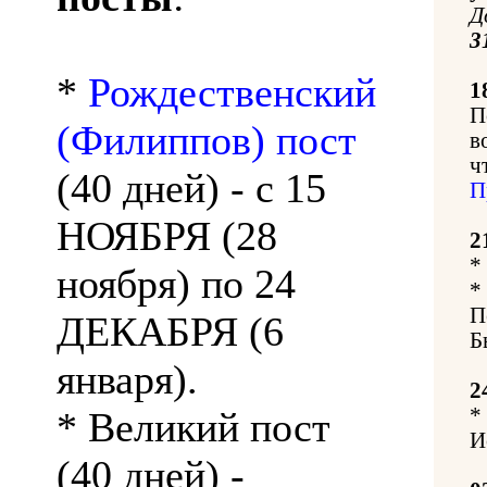
Д
3
*
Рождественский
1
П
(Филиппов) пост
в
ч
(40 дней) - с 15
П
НОЯБРЯ (28
2
*
ноября) по 24
*
П
ДЕКАБРЯ (6
Б
января).
2
*
* Великий пост
И
(40 дней) -