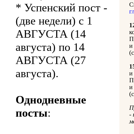
* Успенский пост -
С
г
(две недели) с 1
1
АВГУСТА (14
к
П
августа) по 14
и
(
АВГУСТА (27
1
августа).
и
П
и
(
Однодневные
П
посты
:
-
м