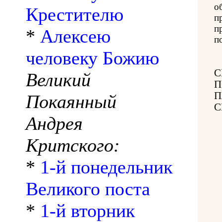
о
Крестителю
п
п
*
Алексею
п
человеку Божию
С
Великий
П
П
Покаянный
С
Андрея
Критского:
*
1-й понедельник
Великого поста
*
1-й вторник