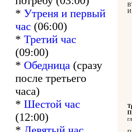
потребу (03:00)
В
*
Утреня и первый
И
час
(06:00)
*
Третий час
(09:00)
*
Обедница
(сразу
после третьего
часа)
*
Шестой час
Т
П
(12:00)
гл
*
Девятый час
П