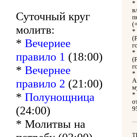
*
в
Суточный круг
п
(
молитв:
*
(
*
Вечериее
г
*
правило 1
(18:00)
(
г
*
Вечернее
*
правило 2
(21:00)
А
м
*
Полунощница
*
о
(24:00)
9
* Молитвы на
Т