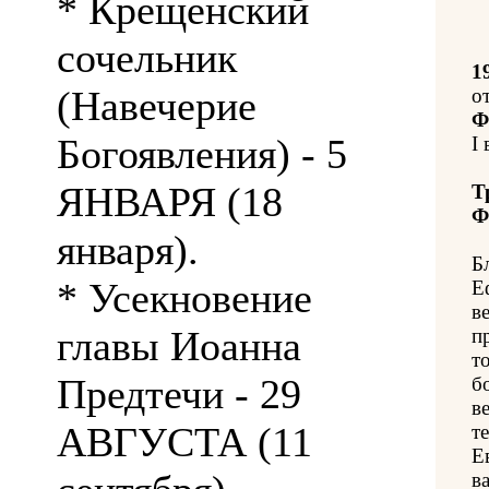
* Крещенский
сочельник
1
(Навечерие
о
Ф
Богоявления) - 5
I 
ЯНВАРЯ (18
Т
Ф
января).
Б
* Усекновение
Е
в
главы Иоанна
п
т
Предтечи - 29
б
в
АВГУСТА (11
т
Е
в