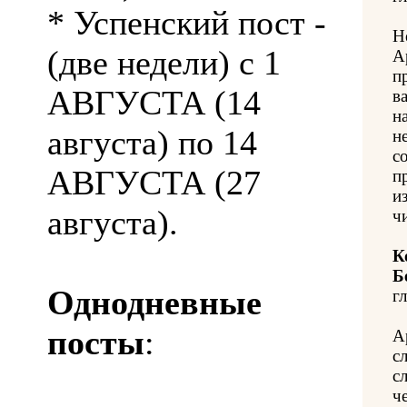
* Успенский пост -
Н
(две недели) с 1
А
п
АВГУСТА (14
в
н
августа) по 14
н
с
АВГУСТА (27
п
из
августа).
ч
К
Б
Однодневные
гл
посты
:
А
с
с
ч