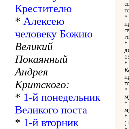
с
Крестителю
г
*
*
Алексею
п
с
человеку Божию
г
Великий
*
д
Покаянный
1
*
Андрея
К
п
Критского:
г
*
*
1-й понедельник
м
*
Великого поста
м
*
*
1-й вторник
(