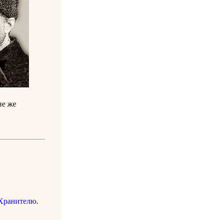
не же
Хранителю
.