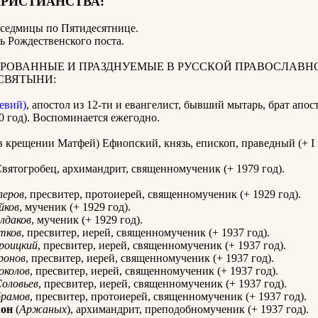
ХРИСТИАНСТВА:
 седмицы по Пятидесятнице
.
ь Рождественского поста.
РОВАННЫЕ И ПРАЗДНУЕМЫЕ В РУССКОЙ ПРАВОСЛАВН
СВЯТЫНИ:
евий)
, апостол из 12-ти и евангелист, бывший мытарь, брат апос
0 год). Воспоминается ежегодно.
в крещении Матфей) Ефиопский, князь, епископ, праведный (+ I в
вятогробец, архимандрит, священномученик (+ 1979 год).
леров
, пресвитер, протоиерей, священномученик (+ 1929 год).
йков
, мученик (+ 1929 год).
лдаков
, мученик (+ 1929 год).
тков
, пресвитер, иерей, священномученик (+ 1937 год).
роицкий
, пресвитер, иерей, священномученик (+ 1937 год).
ронов
, пресвитер, иерей, священномученик (+ 1937 год).
околов
, пресвитер, иерей, священномученик (+ 1937 год).
оловьев
, пресвитер, иерей, священномученик (+ 1937 год).
рамов
, пресвитер, протоиерей, священномученик (+ 1937 год).
мон
(
Аржаных
), архимандрит, преподобномученик (+ 1937 год).