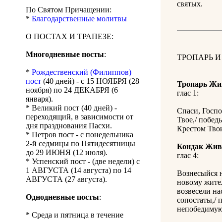
святых.
По Святом Причащении:
*
Благодарственные молитвы
О ПОСТАХ И ТРАПЕЗЕ:
Многодневные посты
:
ТРОПАРЬ И
*
Рождественский (Филиппов)
пост
(40 дней) - с 15 НОЯБРЯ (28
Тропарь Жи
ноября) по 24 ДЕКАБРЯ (6
глас 1:
января).
* Великий пост (40 дней) -
Спаси, Госпо
переходящий, в зависимости от
Твое,/ побед
дня празднования Пасхи.
Крестом Тво
* Петров пост - с понедельника
2-й седмицы по Пятидесятницы
Кондак Жив
до 29 ИЮНЯ (12 июля).
глас 4:
* Успенский пост - (две недели) с
1 АВГУСТА (14 августа) по 14
Вознесыйся н
АВГУСТА (27 августа).
новому жител
возвесели на
Однодневные посты
:
сопостаты,/ 
непобедимую
* Среда и пятница в течение