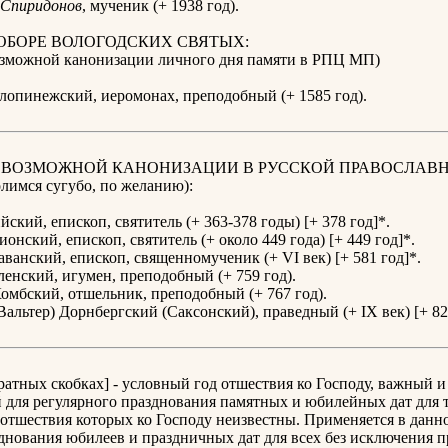
Спиридонов
, мученик (+ 1938 год).
ОБОРЕ ВОЛОГОДСКИХ СВЯТЫХ:
возможной канонизации личного дня памяти в РПЦ МП)
опинежский, иеромонах, преподобный (+ 1585 год).
К ВОЗМОЖНОЙ КАНОНИЗАЦИИ В РУССКОЙ ПРАВОСЛАВ
имся сугубо, по желанию):
ский, епископ, святитель (+ 363-378 годы) [+ 378 год]*.
онский, епископ, святитель (+ около 449 года) [+ 449 год]*.
ванский, епископ, священномученик (+ VI век) [+ 581 год]*.
енский, игумен, преподобный (+ 759 год).
омбский, отшельник, преподобный (+ 767 год).
Вальтер) Дорнбергский (Саксонский), праведный (+ IХ век) [+ 82
дратных скобках] - условный год отшествия ко Господу, важный и
для регулярного празднования памятных и юбилейных дат для т
отшествия которых ко Господу неизвестны. Применяется в данн
днования юбилеев и праздничных дат для всех без исключения 