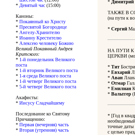
*
Димитрий
*
Девятый час
(15:00)
ТАКЖЕ В С
Каноны:
(на пути к 
*
Покаянный ко Христу
*
Пресвятой Богородице
*
Сергий
Мал
*
Ангелу-Хранителю
*
Иоанну Крестителю
*
Алексею человеку Божию
Великий Покаянный Андрея
НА ПУТИ 
Критского:
ЦЕРКВИ (мол
*
1-й понедельник Великого
поста
*
Тит
Бострий
*
1-й вторник Великого поста
*
Евхарий
Ли
*
1-я среда Великого поста
*
Аван
Ллана
*
1-й четверг Великого поста
*
Отмар
Галл
*
5-й четверг Великого поста
*
Емилиан
К
*
Вальтгер
(
Акафисты:
*
Иисусу Сладчайшему
Последование ко Святому
* [Год в ква
Причащению:
необходимый 
*
Первая (вечерняя) часть
точные даты 
*
Вторая (утренняя) часть
с целью праз