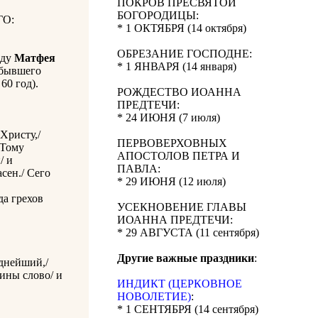
ПОКРОВ ПРЕСВЯТОЙ
БОГОРОДИЦЫ:
О:
* 1 ОКТЯБРЯ (14 октября)
ОБРЕЗАНИЕ ГОСПОДНЕ:
оду
Матфея
* 1 ЯНВАРЯ (14 января)
, бывшего
60 год).
РОЖДЕСТВО ИОАННА
ПРЕДТЕЧИ:
* 24 ИЮНЯ (7 июля)
Христу,/
ПЕРВОВЕРХОВНЫХ
 Тому
АПОСТОЛОВ ПЕТРА И
/ и
ПАВЛА:
сен./ Сего
* 29 ИЮНЯ (12 июля)
да грехов
УСЕКНОВЕНИЕ ГЛАВЫ
ИОАННА ПРЕДТЕЧИ:
* 29 АВГУСТА (11 сентября)
Другие важные праздники
:
яднейший,/
ины слово/ и
ИНДИКТ (ЦЕРКОВНОЕ
НОВОЛЕТИЕ)
:
* 1 СЕНТЯБРЯ (14 сентября)