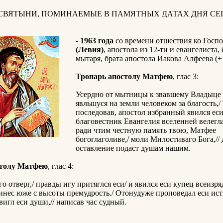
 СВЯТЫНИ, ПОМИНАЕМЫЕ В ПАМЯТНЫХ ДАТАХ ДНЯ СЕГ
-
1963 года
со времени отшествия ко Госп
(Левия)
, апостола из 12-ти и евангелиста
мытаря, брата апостола Иакова Алфеева (+ 
Тропарь апостолу Матфею
, глас 3:
Усердно от мытницы к звавшему Владыце 
явльшуся на земли человеком за благость,/
последовав, апостол избранный явился еси
благовестник Евангелия вселенней велегла
ради чтим честную память твою, Матфее
богоглаголиве,/ моли Милостиваго Бога,// 
оставление подаст душам нашим.
столу Матфею
, глас 4:
о отверг,/ правды игу притяглся еси/ и явился еси купец всеизр
инес юже с высоты премудрость./ Отонудуже проповедал еси ист
игл еси души,// написав час судный.