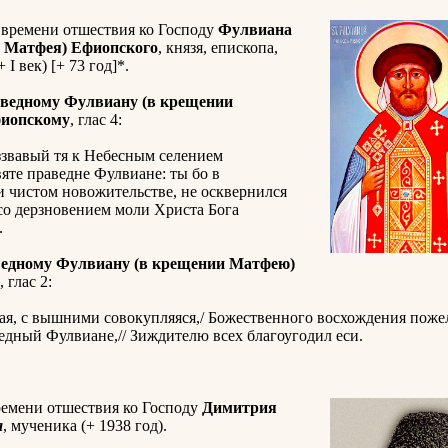
 времени отшествия ко Господу
Фулвиана
и Матфея) Ефиопского
, князя, епископа,
 I век) [+ 73 год]*.
аведному Фулвиану (в крещении
иопскому
, глас 4:
ззвавый тя к Небесным селением
вяте праведне Фулвиане: ты бо в
 чистом новожительстве, не осквернился
 со дерзновением моли Христа Бога
.
ведному Фулвиану (в крещении Матфею)
, глас 2:
я, с вышними совокупляяся,/ Божественного восхождения пожел
дный Фулвиане,// Зиждителю всех благоугодил еси.
ремени отшествия ко Господу
Димитрия
а
, мученика (+ 1938 год).