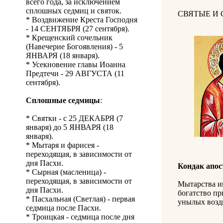
всего года, за исключением
сплошных седмиц и святок.
СВЯТЫЕ И
* Воздвижение Креста Господня
- 14 СЕНТЯБРЯ (27 сентября).
* Крещенский сочельник
(Навечерие Богоявления) - 5
ЯНВАРЯ (18 января).
* Усекновение главы Иоанна
Предтечи - 29 АВГУСТА (11
сентября).
Сплошные седмицы
:
* Святки - с 25 ДЕКАБРЯ (7
января) до 5 ЯНВАРЯ (18
января).
* Мытаря и фарисея -
переходящая, в зависимости от
дня Пасхи.
Кондак апо
* Сырная (масленица) -
переходящая, в зависимости от
Мытарства иг
дня Пасхи.
богатство пр
* Пасхальная (Светлая) - первая
унылых воздв
седмица после Пасхи.
* Троицкая - седмица после дня