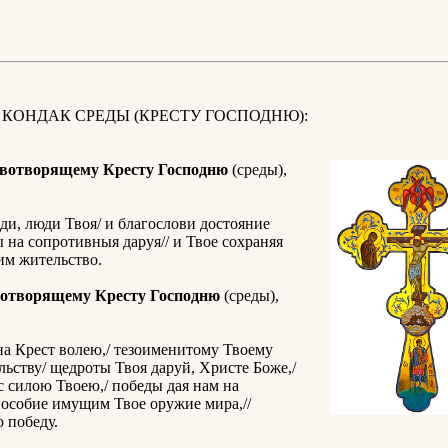
 КОНДАК СРЕДЫ (КРЕСТУ ГОСПОДНЮ):
вотворящему Кресту Господню
(среды),
ди, люди Твоя/ и благослови достояние
ы на сопротивныя даруя// и Твое сохраняя
им жительство.
отворящему Кресту Господню
(среды),
а Крест волею,/ тезоименитому Твоему
ьству/ щедроты Твоя даруй, Христе Боже,/
с силою Твоею,/ победы дая нам на
пособие имущим Твое оружие мира,//
 победу.