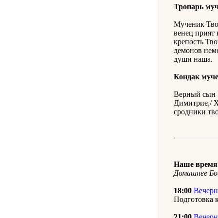
Тропарь му
Мученик Тво
венец прият 
крепость Тво
демонов немо
души наша.
Кондак муч
Верный сын З
Димитрие,/ Х
сродники тво
Наше время 
Домашнее Бо
18:00
Вечерн
Подготовка 
21:00
Вечерн