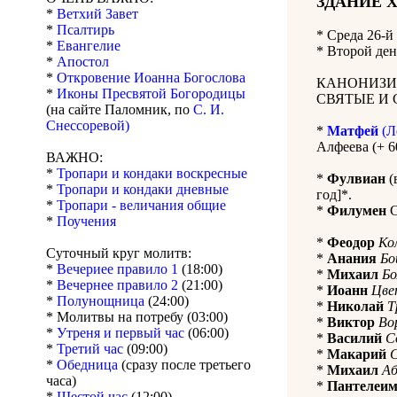
ЗДАНИЕ 
*
Ветхий Завет
*
Псалтирь
*
Среда 26-й
*
Евангелие
* Второй ден
*
Апостол
*
Откровение Иоанна Богослова
КАНОНИЗИ
*
Иконы Пресвятой Богородицы
СВЯТЫЕ И 
(на сайте Паломник, по
С. И.
Снессоревой)
*
Матфей
(Л
Алфеева (+ 6
ВАЖНО:
*
Тропари и кондаки воскресные
*
Фулвиан
(
*
Тропари и кондаки дневные
год]*.
*
Тропари - величания общие
*
Филумен
С
*
Поучения
*
Феодор
Ко
Суточный круг молитв:
*
Анания
Бо
*
Вечериее правило 1
(18:00)
*
Михаил
Бо
*
Вечернее правило 2
(21:00)
*
Иоанн
Цве
*
Полунощница
(24:00)
*
Николай
Т
* Молитвы на потребу (03:00)
*
Виктор
Во
*
Утреня и первый час
(06:00)
*
Василий
С
*
Третий час
(09:00)
*
Макарий
С
*
Обедница
(сразу после третьего
*
Михаил
Аб
часа)
*
Пантелеи
*
Шестой час
(12:00)