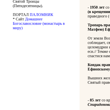
Святой Троицы
(Пятидесятницы).
-
1950 лет
со
(в крещени
ПОРТАЛ
ПАЛОМНИК
праведного (+
* Сайт
Домашнее
Богославословие (монастырь в
Тропарь пр
миру)
Матфею) Еф
От земли Во
соблюдает, с
целомудрии и
еси.// Темже
спастися нам
Кондак пра
Ефиопскому
Вышних жела
Святый праве
-
85 лет
со в
Спиридонов