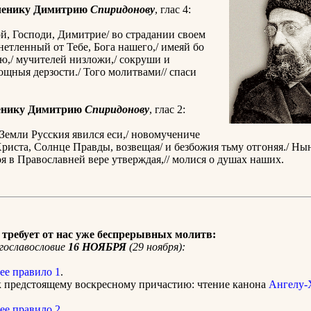
ченику Димитрию
Спиридонову
, глас 4:
й, Господи, Димитрие/ во страдании своем
нетленный от Тебе, Бога нашего,/ имеяй бо
ю,/ мучителей низложи,/ сокруши и
щныя дерзости./ Того молитвами// спаси
енику Димитрию
Спиридонову
, глас 2:
емли Русския явился еси,/ новомучениче
риста, Солнце Правды, возвещая/ и безбожия тьму отгоняя./ Ны
я в Православней вере утверждая,// молися о душах наших.
требует от нас уже беспрерывных молитв:
гославословие
16 НОЯБРЯ
(29 ноября):
ее правило 1
.
к предстоящему воскресному причастию: чтение канона
Ангелу-
ее правило 2
.