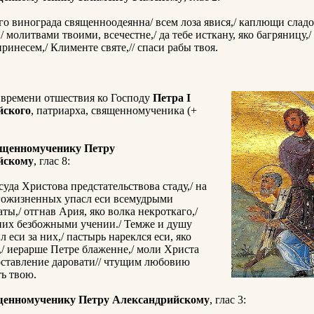
о винограда священноодеянна/ всем лоза явися,/ каплющи сладо
/ молитвами твоими, всечестне,/ да тебе исткану, яко багряницу,/
инесем,/ Клименте святе,// спаси рабы твоя.
 времени отшествия ко Господу
Петра I
йского
, патриарха, священномученика (+
ященномученику Петру
йскому
, глас 8:
уда Христова предстательствова стаду,/ на
гожизненных упасл еси всемудрыми
ты,/ отгнав Ария, яко волка некроткаго,/
них безбожными учении./ Темже и душу
 еси за них,/ пастырь нареклся еси, яко
,/ иерарше Петре блаженне,/ моли Христа
оставление даровати// чтущим любовию
ь твою.
щенномученику Петру Александрийскому
, глас 3: