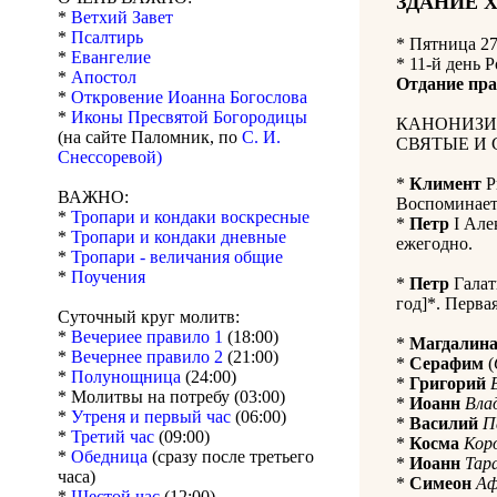
ЗДАНИЕ 
*
Ветхий Завет
*
Псалтирь
*
Пятница 27
*
Евангелие
* 11-й день 
*
Апостол
Отдание пра
*
Откровение Иоанна Богослова
*
Иконы Пресвятой Богородицы
КАНОНИЗИ
(на сайте Паломник, по
С. И.
СВЯТЫЕ И 
Снессоревой)
*
Климент
Р
ВАЖНО:
Воспоминает
*
Тропари и кондаки воскресные
*
Петр
I Але
*
Тропари и кондаки дневные
ежегодно.
*
Тропари - величания общие
*
Поучения
*
Петр
Галат
год]*. Первая
Суточный круг молитв:
*
Вечериее правило 1
(18:00)
*
Магдалин
*
Вечернее правило 2
(21:00)
*
Серафим
(
*
Полунощница
(24:00)
*
Григорий
* Молитвы на потребу (03:00)
*
Иоанн
Вла
*
Утреня и первый час
(06:00)
*
Василий
П
*
Третий час
(09:00)
*
Косма
Кор
*
Обедница
(сразу после третьего
*
Иоанн
Тар
часа)
*
Симеон
Аф
*
Шестой час
(12:00)