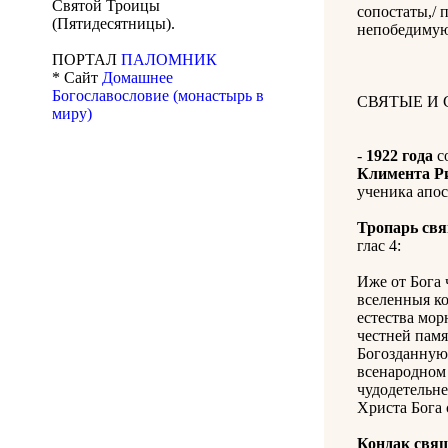
Святой Троицы
сопостаты,/ 
(Пятидесятницы).
непобедимую
ПОРТАЛ
ПАЛОМНИК
* Сайт
Домашнее
Богославословие (монастырь в
СВЯТЫЕ И
миру)
-
1922 года
с
Климента Р
ученика апос
Тропарь св
глас 4:
Иже от Бога 
вселенныя ко
естества мор
честней памя
Богозданную 
всенародном 
чудодетельне
Христа Бога
Кондак свя