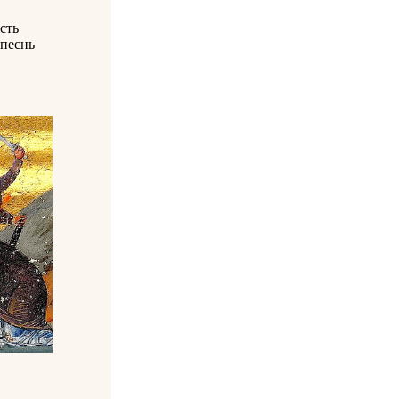
сть
 песнь