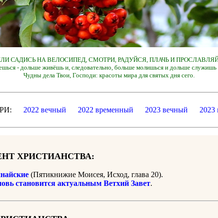
 ИЛИ САДИСЬ НА ВЕЛОСИПЕД, СМОТРИ, РАДУЙСЯ, ПЛАЧЬ И ПРОСЛАВЛЯЙ
ешься - дольше живёшь и, следовательно, больше молишься и дольше служишь 
Чудны дела Твои, Господи: красоты мира для святых дня сего.
ДАРИ:
2022 вечный
2022 временный
2023 вечный
2023
НТ ХРИСТИАНСТВА:
найские
(Пятикнижие Моисея, Исход, глава 20).
новь становится актуальным Ветхий Завет
.