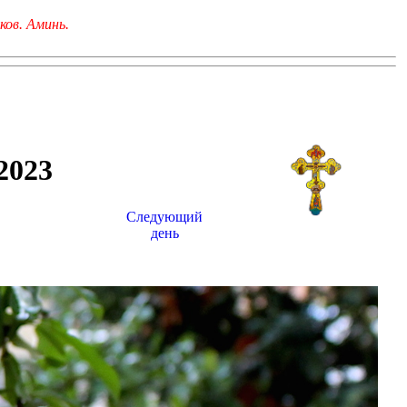
ков. Аминь.
023
Следующий
день