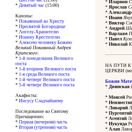
*
Иларион
С
*
Девятый час
(15:00)
*
Ярослав
С
*
Александр
Каноны:
*
Иоанн
Яну
*
Покаянный ко Христу
*
Виктор
См
*
Пресвятой Богородице
*
Андрей
Ше
*
Ангелу-Хранителю
*
Варлаам
П
*
Иоанну Крестителю
*
Павел
Кузо
*
Алексею человеку Божию
*
Николай
К
Великий Покаянный Андрея
Критского:
*
1-й понедельник Великого
поста
НА ПУТИ 
*
1-й вторник Великого поста
ЦЕРКВИ (мол
*
1-я среда Великого поста
*
1-й четверг Великого поста
Божия Мате
*
5-й четверг Великого поста
*
Двинская
(
Акафисты:
*
Моисей
Рим
*
Иисусу Сладчайшему
*
Неизвестн
*
Ливарий
Л
Последование ко Святому
*
Пургентий
Причащению:
*
Агентий
Ло
*
Первая (вечерняя) часть
*
Иукунда
Ре
*
Вторая (утренняя) часть
*
Алан
Лавор