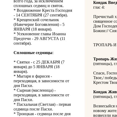
всего года, за исключением
Кондак Введ
сплошных седмиц и святок.
глас 4:
* Воздвижение Креста Господня
- 14 СЕНТЯБРЯ (27 сентября).
Пречистый хр
* Крещенский сочельник
священное со
(Навечерие Богоявления) - 5
Дом Господе
ЯНВАРЯ (18 января).
Божии:// Сия
* Усекновение главы Иоанна
Предтечи - 29 АВГУСТА (11
сентября).
ТРОПАРЬ И
Сплошные седмицы
:
Тропарь Жи
* Святки - с 25 ДЕКАБРЯ (7
(пятницы), гл
января) до 5 ЯНВАРЯ (18
января).
Спаси, Госпо
* Мытаря и фарисея -
Твое,/ побед
переходящая, в зависимости от
Крестом Тво
дня Пасхи.
* Сырная (масленица) -
Кондак Жив
переходящая, в зависимости от
(пятницы), гл
дня Пасхи.
* Пасхальная (Светлая) - первая
Вознесыйся н
седмица после Пасхи.
новому жител
* Троицкая - седмица после дня
возвесели на