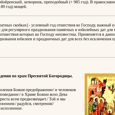
бойренский, затворник, преподобный (+ 985 год). В православн
189 год) мощей.
дратных скобках] - условный год отшествия ко Господу, важный и
для регулярного празднования памятных и юбилейных дат для т
отшествия которых ко Господу неизвестны. Применяется в данн
днования юбилеев и праздничных дат для всех без исключения 
дения во храм Пресвятой Богородицы
,
воления Божия предображение/ и человеков
поведание:/ в Храме Божии ясно Дева
Христа всем предвозвещает./ Той и мы
озопиим:/ радуйся, смотрения//
 исполнение.