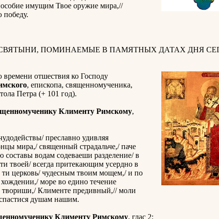
пособие имущим Твое оружие мира,//
 победу.
 СВЯТЫНИ, ПОМИНАЕМЫЕ В ПАМЯТНЫХ ДАТАХ ДНЯ СЕГ
о времени отшествия ко Господу
имского
, епископа, священномученика,
тола Петра (+ 101 год).
ященномученику Клименту Римскому
,
чудодействы/ преславно удивляя
нцы мира,/ священный страдальче,/ паче
ю составы водам содеваеши разделение/ в
ти твоей/ всегда притекающим усердно в
ти церковь/ чудесным твоим мощем,/ и по
хождении,/ море во едино течение
 твориши,/ Клименте предивный,// моли
 спастися душам нашим.
щенномученику Клименту Римскому
, глас 2: