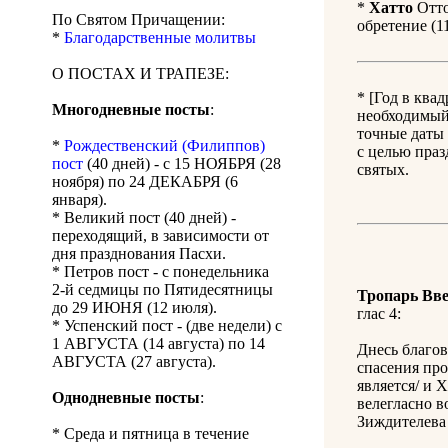
*
Хатто
Отто
По Святом Причащении:
обретение (1
*
Благодарственные молитвы
О ПОСТАХ И ТРАПЕЗЕ:
* [Год в ква
Многодневные посты
:
необходимый 
точные даты 
*
Рождественский (Филиппов)
с целью праз
пост
(40 дней) - с 15 НОЯБРЯ (28
святых.
ноября) по 24 ДЕКАБРЯ (6
января).
* Великий пост (40 дней) -
переходящий, в зависимости от
дня празднования Пасхи.
* Петров пост - с понедельника
2-й седмицы по Пятидесятницы
Тропарь Вве
до 29 ИЮНЯ (12 июля).
глас 4:
* Успенский пост - (две недели) с
1 АВГУСТА (14 августа) по 14
Днесь благо
АВГУСТА (27 августа).
спасения про
является/ и 
Однодневные посты
:
велегласно в
Зиждителева
* Среда и пятница в течение