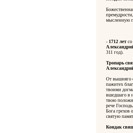
Божественнаг
премудрости,
мысленную пр
-
1712 лет
со
Александри
311 год).
Тропарь св
Александри
От вышняго с
пажитех бла
твоими догма
вшедшаго в 
твою положил
рече Господь
Бога грехов 
святую памят
Кондак свя