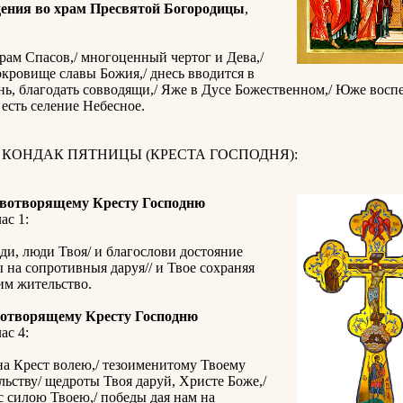
ения во храм Пресвятой Богородицы
,
ам Спасов,/ многоценный чертог и Дева,/
кровище славы Божия,/ днесь вводится в
нь, благодать совводящи,/ Яже в Дусе Божественном,/ Юже вос
 есть селение Небесное.
 КОНДАК ПЯТНИЦЫ (КРЕСТА ГОСПОДНЯ):
вотворящему Кресту Господню
ас 1:
ди, люди Твоя/ и благослови достояние
ы на сопротивныя даруя// и Твое сохраняя
им жительство.
отворящему Кресту Господню
ас 4:
а Крест волею,/ тезоименитому Твоему
ьству/ щедроты Твоя даруй, Христе Боже,/
с силою Твоею,/ победы дая нам на