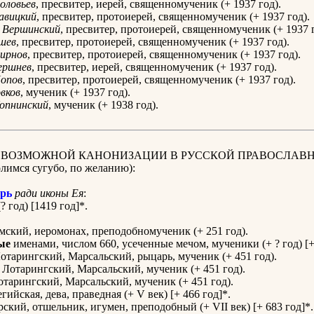
оловьев
, пресвитер, иерей, священномученик (+ 1937 год).
авицкий
, пресвитер, протоиерей, священномученик (+ 1937 год).
Вершинский
, пресвитер, протоиерей, священномученик (+ 1937 г
шев
, пресвитер, протоиерей, священномученик (+ 1937 год).
ирнов
, пресвитер, протоиерей, священномученик (+ 1937 год).
ршнев
, пресвитер, иерей, священномученик (+ 1937 год).
опов
, пресвитер, протоиерей, священномученик (+ 1937 год).
вков
, мученик (+ 1937 год).
опнинский
, мученик (+ 1938 год).
К ВОЗМОЖНОЙ КАНОНИЗАЦИИ В РУССКОЙ ПРАВОСЛАВ
имся сугубо, по желанию):
рь
ради иконы Ея
:
? год) [1419 год]*.
ский, иеромонах, преподобномученик (+ 251 год).
ые
именами, числом 660, усеченные мечом, мученики (+ ? год) [+
отарингский, Марсальский, рыцарь, мученик (+ 451 год).
Лотарингский, Марсальский, мученик (+ 451 год).
тарингский, Марсальский, мученик (+ 451 год).
гийская, дева, праведная (+ V век) [+ 466 год]*.
ский, отшельник, игумен, преподобный (+ VII век) [+ 683 год]*.