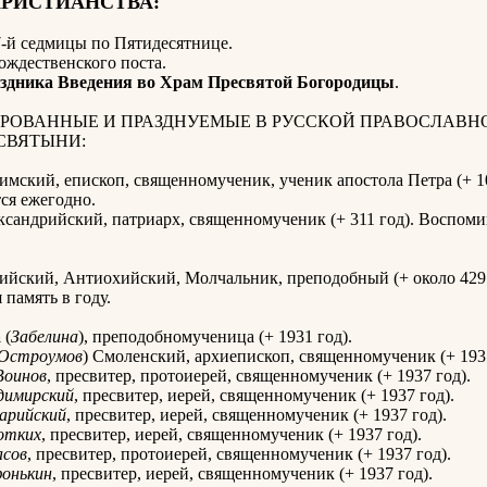
ХРИСТИАНСТВА:
-й седмицы по Пятидесятнице
.
Рождественского поста.
здника Введения во Храм Пресвятой Богородицы
.
РОВАННЫЕ И ПРАЗДНУЕМЫЕ В РУССКОЙ ПРАВОСЛАВН
СВЯТЫНИ:
имский, епископ, священномученик, ученик апостола Петра (+ 10
ся ежегодно.
ксандрийский, патриарх, священномученик (+ 311 год). Воспоми
ийский, Антиохийский, Молчальник, преподобный (+ около 429 
 память в году.
а
(
Забелина
), преподобномученица (+ 1931 год).
Остроумов
) Смоленский, архиепископ, священномученик (+ 1937
Воинов
, пресвитер, протоиерей, священномученик (+ 1937 год).
димирский
, пресвитер, иерей, священномученик (+ 1937 год).
арийский
, пресвитер, иерей, священномученик (+ 1937 год).
отких
, пресвитер, иерей, священномученик (+ 1937 год).
асов
, пресвитер, протоиерей, священномученик (+ 1937 год).
онькин
, пресвитер, иерей, священномученик (+ 1937 год).