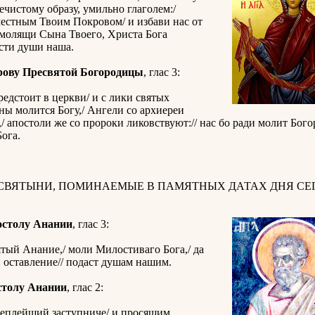
чистому образу, умильно глаголем:/
естным Твоим Покровом/ и избави нас от
/ молящи Сына Твоего, Христа Бога
асти души наша.
рову Пресвятой Богородицы
, глас 3:
редстоит в церкви/ и с лики святых
ны молится Богу,/ Ангели со архиереи
/ апостоли же со пророки ликовствуют:// нас бо ради молит Бог
ога.
 СВЯТЫНИ, ПОМИНАЕМЫЕ В ПАМЯТНЫХ ДАТАХ ДНЯ СЕГ
остолу Анании
, глас 3:
тый Анание,/ моли Милостиваго Бога,/ да
 оставление// подаст душам нашим.
столу Анании
, глас 2:
теплейший заступниче/ и просящим