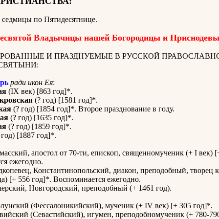
ХРИСТИАНСТВА:
й седмицы по Пятидесятнице
.
есвятой Владычицы нашей Богородицы и Приснодевы
РОВАННЫЕ И ПРАЗДНУЕМЫЕ В РУССКОЙ ПРАВОСЛАВН
СВЯТЫНИ:
рь
ради икон Ея
:
ая
(IX век) [863 год]*.
кровская
(? год) [1581 год]*.
кая
(? год) [1854 год]*. Второе празднование в году.
ая
(? год) [1635 год]*.
ая
(? год) [1859 год]*.
 год) [1887 год]*.
асский, апостол от 70-ти, епископ, священномученик (+ I век) [+
ся ежегодно.
копевец, Константинопольский, диакон, преподобный, творец к
да) [+ 556 год]*. Воспоминается ежегодно.
рский, Новгородский, преподобный (+ 1461 год).
лунский (Фессалоникийский), мученик (+ IV век) [+ 305 год]*.
вийский (Севастийский), игумен, преподобномученик (+ 780-790