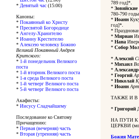
789 год]*.
*
Девятый час
(15:00)
*
Зовийские
780-790 годы)
Каноны:
*
Иоанн
Куку
*
Покаянный ко Христу
год]*.
*
Пресвятой Богородице
* Празднован
*
Ангелу-Хранителю
*
Мириан
Ив
*
Иоанну Крестителю
*
Нана
Иверс
*
Алексею человеку Божию
*
Собор Мол
Великий Покаянный Андрея
Критского:
*
Алексий
С
*
1-й понедельник Великого
*
Михаил
Во
поста
*
Александр
*
1-й вторник Великого поста
*
Георгий
Ар
*
1-я среда Великого поста
*
Николай
К
*
1-й четверг Великого поста
*
Иоанн
Арт
*
5-й четверг Великого поста
ТАКЖЕ И В
Акафисты:
*
Иисусу Сладчайшему
*
Григорий
Д
Последование ко Святому
НА ПУТИ 
Причащению:
ЦЕРКВИ (мол
*
Первая (вечерняя) часть
*
Вторая (утренняя) часть
Божия Мате