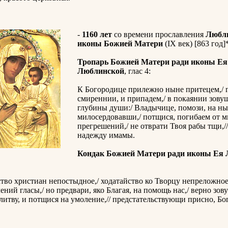
-
1160 лет
со времени прославления
Любл
иконы Божией Матери
(IX век) [863 год]
Тропарь Божией Матери ради иконы Ея
Люблинской
, глас 4:
К Богородице прилежно ныне притецем,/ 
смиреннии, и припадем,/ в покаянии зову
глубины души:/ Владычице, помози, на ны
милосердовавши,/ потщися, погибаем от 
прегрешений,/ не отврати Твоя рабы тщи,//
надежду имамы.
Кондак Божией Матери ради иконы Ея
тво христиан непостыдное,/ ходатайство ко Творцу непреложное,
ний гласы,/ но предвари, яко Благая, на помощь нас,/ верно зов
литву, и потщися на умоление,// предстательствующи присно, Бо