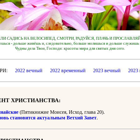
 ИЛИ САДИСЬ НА ВЕЛОСИПЕД, СМОТРИ, РАДУЙСЯ, ПЛАЧЬ И ПРОСЛАВЛЯЙ
ешься - дольше живёшь и, следовательно, больше молишься и дольше служишь 
Чудны дела Твои, Господи: красоты мира для святых дня сего.
ДАРИ:
2022 вечный
2022 временный
2023 вечный
2023
НТ ХРИСТИАНСТВА:
найские
(Пятикнижие Моисея, Исход, глава 20).
новь становится актуальным Ветхий Завет
.