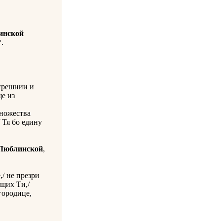
инской
*.
грешнии и
ще из
множества
 Тя бо едину
 Люблинской
,
/ не презри
ущих Ти,/
городице,