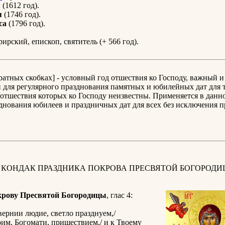
я
(1612 год).
я
(1746 год).
са
(1796 год).
ирский, епископ, святитель (+ 566 год).
дратных скобках] - условный год отшествия ко Господу, важный и
для регулярного празднования памятных и юбилейных дат для т
отшествия которых ко Господу неизвестны. Применяется в данн
днования юбилеев и праздничных дат для всех без исключения 
 КОНДАК ПРАЗДНИКА ПОКРОВА ПРЕСВЯТОЙ БОГОРОДИ
крову Пресвятой Богородицы
, глас 4:
вернии людие, светло празднуем,/
им, Богомати, пришествием,/ и к Твоему