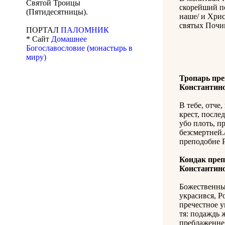
Святой Троицы
скорейший п
(Пятидесятницы).
наше/ и Хрис
святых Почи
ПОРТАЛ
ПАЛОМНИК
* Сайт
Домашнее
Богославословие (монастырь в
миру)
Тропарь пре
Константин
В тебе, отче,
крест, после
убо плоть, п
безсмертней.
преподобне Р
Кондак преп
Константин
Божественны
украсився, Р
пречестное у
тя: подаждь 
преблаженне,