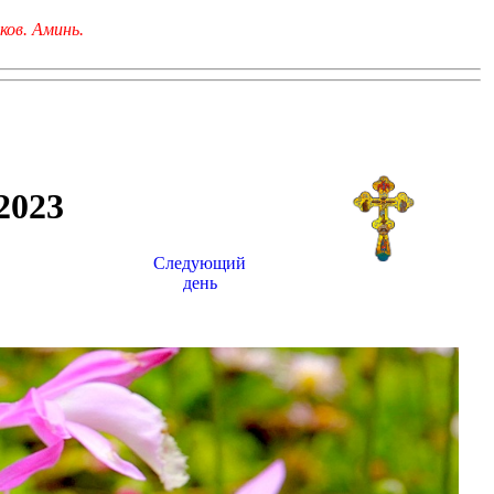
ков. Аминь.
023
Следующий
день