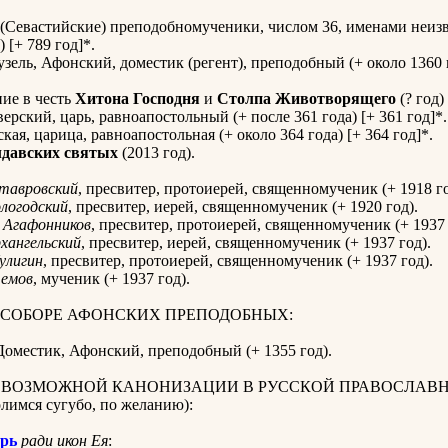
(Севастийские) преподобномученики, числом 36, именами неизв
 [+ 789 год]*.
зель, Афонский, доместик (регент), преподобный (+ около 1360 г
ие в честь
Хитона Господня
и
Столпа Животворящего
(? год)
ерский, царь, равноапостольный (+ после 361 года) [+ 361 год]*.
кая, царица, равноапостольная (+ около 364 года) [+ 364 год]*.
давских святых
(2013 год).
тавровский
, пресвитер, протоиерей, священномученик (+ 1918 го
логодский
, пресвитер, иерей, священномученик (+ 1920 год).
Агафонников
, пресвитер, протоиерей, священномученик (+ 1937 
хангельский
, пресвитер, иерей, священномученик (+ 1937 год).
улигин
, пресвитер, протоиерей, священномученик (+ 1937 год).
емов
, мученик (+ 1937 год).
 СОБОРЕ АФОНСКИХ ПРЕПОДОБНЫХ:
оместик, Афонский, преподобный (+ 1355 год).
К ВОЗМОЖНОЙ КАНОНИЗАЦИИ В РУССКОЙ ПРАВОСЛАВ
имся сугубо, по желанию):
рь
ради икон Ея
: