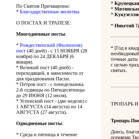
*
Крупецка
По Святом Причащении:
*
Мятинска
*
Благодарственные молитвы
*
Кукузелли
О ПОСТАХ И ТРАПЕЗЕ:
*
Никетий
Тр
Многодневные посты
:
*
Рождественский (Филиппов)
* [Год в ква
пост
(40 дней) - с 15 НОЯБРЯ (28
необходимый 
ноября) по 24 ДЕКАБРЯ (6
точные даты 
января).
с целью праз
* Великий пост (40 дней) -
святых.
переходящий, в зависимости от
дня празднования Пасхи.
* Петров пост - с понедельника
2-й седмицы по Пятидесятницы
до 29 ИЮНЯ (12 июля).
* Успенский пост - (две недели) с
ТРОПАРЬ И
1 АВГУСТА (14 августа) по 14
АВГУСТА (27 августа).
Тропарь По
Однодневные посты
:
Днесь, благо
* Среда и пятница в течение
осеняеми Тво