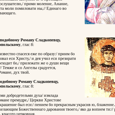
ослушателю,/ прими моление, Анание,
та моли помиловати ны,// Единаго во
вающаго.
подобному Роману Сладкопевцу,
опольскому
, глас 8:
 известно спасеся еже по образу:/ приим бо
довал еси Христу,/ и дея учил еси презирати
реходит бо,/ прилежати же о души вещи
// Темже и со Ангелы срадуется,
омане, дух твой.
одобному Роману Сладкопевцу,
опольскому
, глас 8:
ми добродетельми духа/ измлада
омане премудре,/ Церкви Христове
крашение был еси:/ пением бо прекрасным украсив ю, блаженне.
желающим Божественнаго дарования твоего,/ яко да вопием ти:// 
 красото церковная.