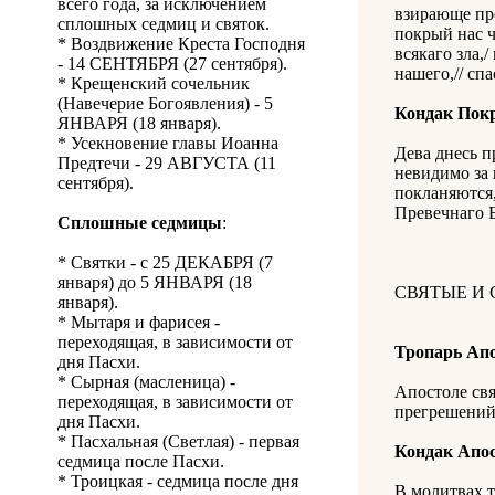
всего года, за исключением
взирающе пре
сплошных седмиц и святок.
покрый нас ч
* Воздвижение Креста Господня
всякаго зла,
- 14 СЕНТЯБРЯ (27 сентября).
нашего,// сп
* Крещенский сочельник
(Навечерие Богоявления) - 5
Кондак Пок
ЯНВАРЯ (18 января).
* Усекновение главы Иоанна
Дева днесь п
Предтечи - 29 АВГУСТА (11
невидимо за 
сентября).
покланяются,
Превечнаго Б
Сплошные седмицы
:
* Святки - с 25 ДЕКАБРЯ (7
января) до 5 ЯНВАРЯ (18
СВЯТЫЕ И
января).
* Мытаря и фарисея -
переходящая, в зависимости от
Тропарь Ап
дня Пасхи.
* Сырная (масленица) -
Апостоле свя
переходящая, в зависимости от
прегрешений
дня Пасхи.
* Пасхальная (Светлая) - первая
Кондак Апо
седмица после Пасхи.
* Троицкая - седмица после дня
В молитвах 