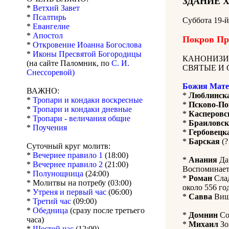
ЗДАНИЕ 
*
Ветхий Завет
*
Псалтирь
Суббота 19-
*
Евангелие
*
Апостол
Покров Пр
*
Откровение Иоанна Богослова
*
Иконы Пресвятой Богородицы
КАНОНИЗИ
(на сайте Паломник, по
С. И.
СВЯТЫЕ И 
Снессоревой)
Божия Мате
ВАЖНО:
*
Люблинск
*
Тропари и кондаки воскресные
*
Псково-По
*
Тропари и кондаки дневные
*
Касперовс
*
Тропари - величания общие
*
Браиловск
*
Поучения
*
Гербовецк
*
Барская
(?
Суточный круг молитв:
*
Вечериее правило 1
(18:00)
*
Анания
Дам
*
Вечернее правило 2
(21:00)
Воспоминает
*
Полунощница
(24:00)
*
Роман
Слад
* Молитвы на потребу (03:00)
около 556 го
*
Утреня и первый час
(06:00)
*
Савва
Више
*
Третий час
(09:00)
*
Обедница
(сразу после третьего
*
Домнин
Со
часа)
*
Михаил
Зо
*
Шестой час
(12:00)