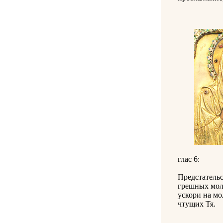
глас 6:
Предстательс
грешных моле
ускори на мо
чтущих Тя.