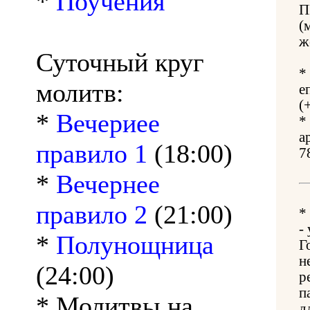
*
Поучения
П
(
ж
Суточный круг
*
молитв:
е
(
*
Вечериее
*
а
правило 1
(18:00)
7
*
Вечернее
правило 2
(21:00)
*
-
*
Полунощница
Г
н
(24:00)
р
п
* Молитвы на
д