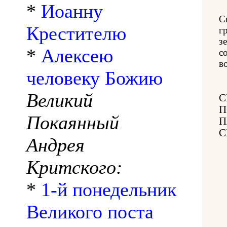
*
Иоанну
С
Крестителю
г
з
*
Алексею
с
в
человеку Божию
Великий
С
П
Покаянный
П
С
Андрея
Критского:
*
1-й понедельник
Великого поста