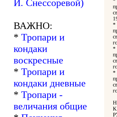
И. Снессоревой)
*
п
с
1
ВАЖНО:
*
п
*
Тропари и
с
г
кондаки
*
п
воскресные
с
г
*
Тропари и
*
п
кондаки дневные
с
г
*
Тропари -
Н
величания общие
К
Р