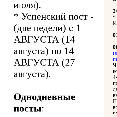
июля).
2
* Успенский пост -
*
И
(две недели) с 1
0
АВГУСТА (14
0
августа) по 14
(
п
АВГУСТА (27
Ч
августа).
к
4
п
д
Однодневные
в
П
посты
:
в
ч