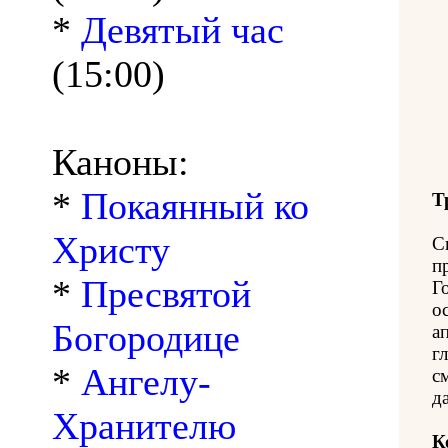
*
Девятый час
(15:00)
Каноны:
*
Покаянный ко
Т
Христу
С
п
*
Пресвятой
Г
о
Богородице
а
г
*
Ангелу-
с
д
Хранителю
К