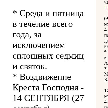
ч
П
* Среда и пятница
0
в течение всего
к
4
года, за
п
д
исключением
в
*
сплошных седмиц
к
А
и святок.
*
М
* Воздвижение
Б
Креста Господня -
1
14 СЕНТЯБРЯ (27
к
4
п