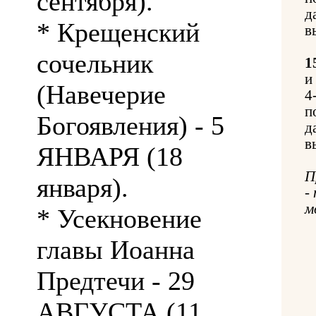
сентября).
д
* Крещенский
в
сочельник
1
и
(Навечерие
4
п
Богоявления) - 5
д
в
ЯНВАРЯ (18
П
января).
-
м
* Усекновение
главы Иоанна
Предтечи - 29
АВГУСТА (11