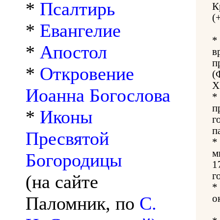
*
Псалтирь
К
(
*
Евангелие
*
*
Апостол
в
п
*
Откровение
(
X
Иоанна Богослова
*
п
*
Иконы
г
п
Пресвятой
*
м
Богородицы
1
г
(на сайте
*
Паломник, по
С.
о