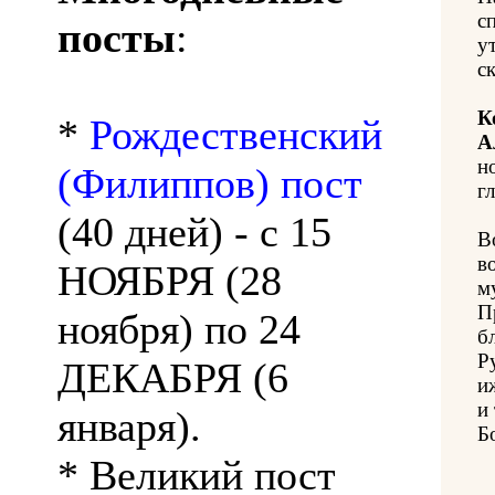
с
посты
:
у
с
К
*
Рождественский
А
н
(Филиппов) пост
гл
(40 дней) - с 15
В
в
НОЯБРЯ (28
м
П
ноября) по 24
б
Р
ДЕКАБРЯ (6
и
и
января).
Б
* Великий пост