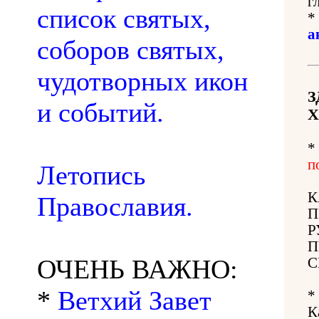
г
список святых,
*
а
соборов святых,
чудотворных икон
З
и событий.
Х
*
п
Летопись
К
Православия.
П
Р
П
ОЧЕНЬ ВАЖНО:
С
*
Ветхий Завет
*
К