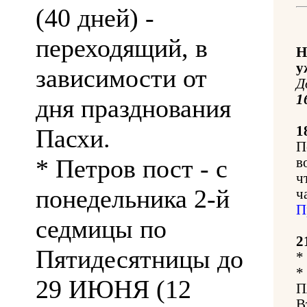
(40 дней) -
переходящий, в
Н
у
зависимости от
Д
1
дня празднования
1
Пасхи.
П
* Петров пост - с
в
ч
понедельника 2-й
ч
П
седмицы по
2
Пятидесятницы до
*
*
29 ИЮНЯ (12
П
В