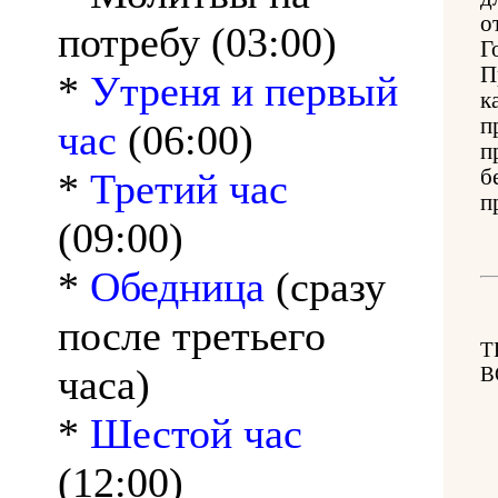
о
потребу (03:00)
Г
П
*
Утреня и первый
к
п
час
(06:00)
п
б
*
Третий час
п
(09:00)
*
Обедница
(сразу
после третьего
Т
часа)
В
*
Шестой час
(12:00)