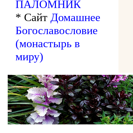
ПАЛОМНИК
* Сайт
Домашнее
Богославословие
(монастырь в
миру)