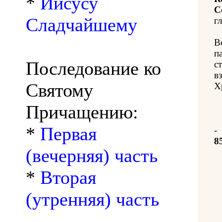
*
Иисусу
С
Сладчайшему
гл
В
п
Последование ко
с
в
Святому
Х
Причащению:
*
Первая
-
8
(вечерняя) часть
*
Вторая
(утренняя) часть