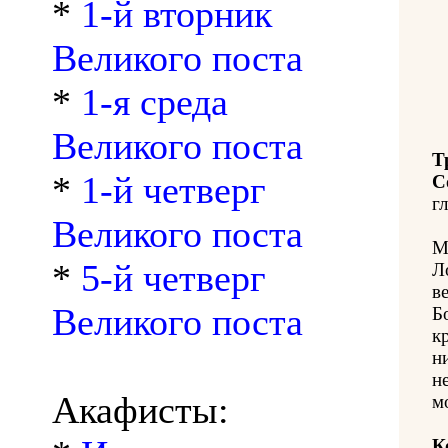
*
1-й вторник
Великого поста
*
1-я среда
Великого поста
Т
*
1-й четверг
С
гл
Великого поста
М
*
5-й четверг
Л
в
Великого поста
Б
к
н
н
Акафисты:
м
К