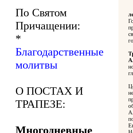
По Святом
л
Г
Причащении:
п
с
*
го
Благодарственные
Т
А
молитвы
н
гл
Ц
О ПОСТАХ И
н
п
ТРАПЕЗЕ:
о
А
п
Е
Многодневные
Н