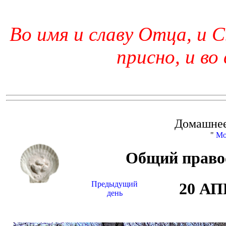
Во имя и славу Отца, и С
присно, и во
Домашнее
"
Мо
Общий право
Предыдущий
20 А
день