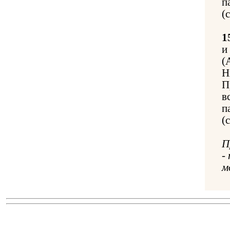
п
(
1
и
(
Н
П
в
п
(
П
-
м