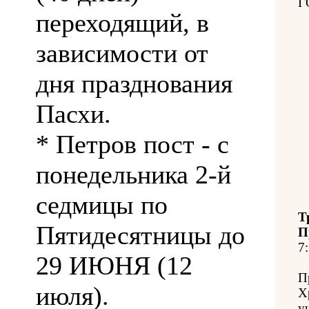
Г
переходящий, в
зависимости от
дня празднования
Пасхи.
* Петров пост - с
понедельника 2-й
седмицы по
Т
Пятидесятницы до
П
7:
29 ИЮНЯ (12
П
июля).
Х
у