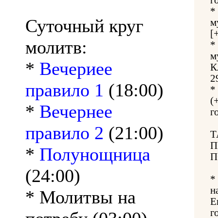
*
Суточный круг
м
[
молитв:
*
м
*
Вечериее
К
2
правило 1
(18:00)
*
(
*
Вечернее
г
правило 2
(21:00)
Т
П
*
Полунощница
П
(24:00)
*
н
* Молитвы на
Е
г