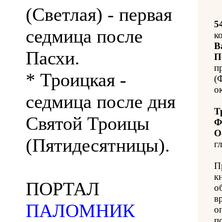
(Светлая) - первая
5
седмица после
к
В
Пасхи.
П
п
* Троицкая -
(
о
седмица после дня
Т
Святой Троицы
Ф
О
(Пятидесятницы).
гл
П
к
ПОРТАЛ
о
в
ПАЛОМНИК
о
п