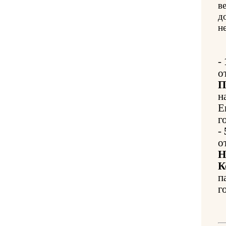
в
д
н
-
о
П
н
Е
г
-
о
Н
К
п
г