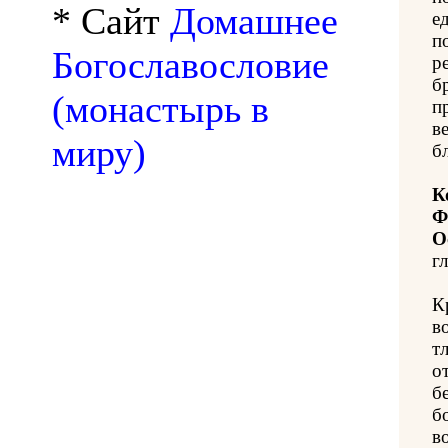
* Сайт
Домашнее
е
п
Богославословие
р
б
(монастырь в
п
в
миру)
б
К
Ф
О
гл
К
в
т
о
б
б
в