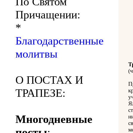
По Святом
Причащении:
*
Благодарственные
молитвы
Т
(ч
О ПОСТАХ И
П
ТРАПЕЗЕ:
к
у
Я
с
Многодневные
н
с
посты
:
м