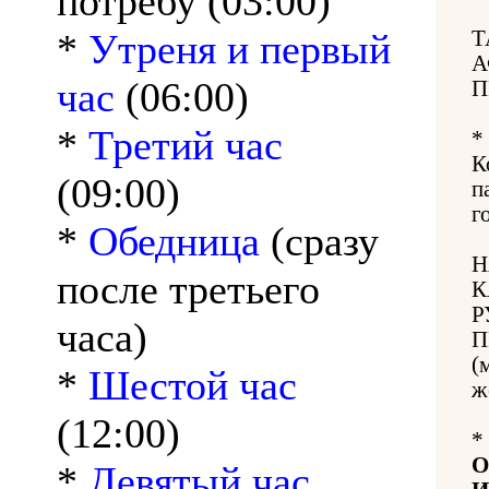
потребу (03:00)
*
Утреня и первый
Т
А
час
(06:00)
П
*
Третий час
*
К
(09:00)
п
г
*
Обедница
(сразу
Н
после третьего
К
Р
часа)
П
(
*
Шестой час
ж
(12:00)
*
О
*
Девятый час