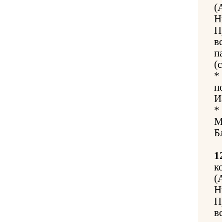
(
Н
П
в
п
(
*
п
И
*
М
Б
1
к
(
Н
П
в