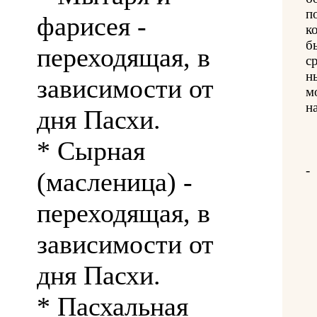
п
фарисея -
к
б
переходящая, в
с
н
зависимости от
м
на
дня Пасхи.
* Сырная
-
(масленица) -
переходящая, в
зависимости от
дня Пасхи.
* Пасхальная