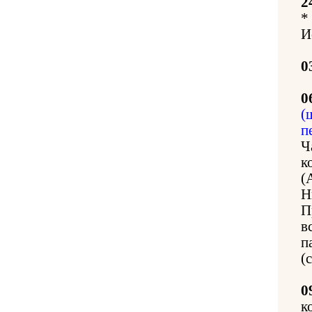
2
*
И
0
0
(
п
Ч
к
(
Н
П
в
п
(
0
к