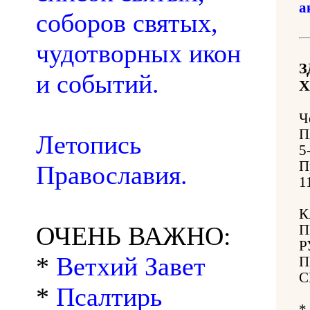
а
соборов святых,
чудотворных икон
З
и событий.
Х
Ч
П
Летопись
5
П
Православия.
1
К
ОЧЕНЬ ВАЖНО:
П
Р
*
Ветхий Завет
П
С
*
Псалтирь
*