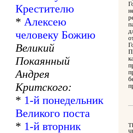
Г
Крестителю
н
р
*
Алексею
п
д
человеку Божию
о
Великий
Г
П
Покаянный
к
п
Андрея
п
б
Критского:
п
*
1-й понедельник
Великого поста
*
1-й вторник
Т
Ч