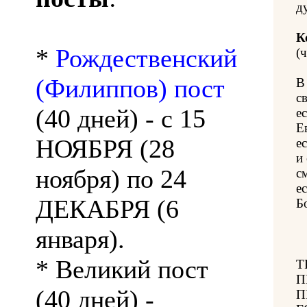
д
К
*
Рождественский
(ч
(Филиппов) пост
В
с
(40 дней) - с 15
е
Е
НОЯБРЯ (28
е
и
ноября) по 24
с
е
ДЕКАБРЯ (6
Б
января).
* Великий пост
Т
П
(40 дней) -
П