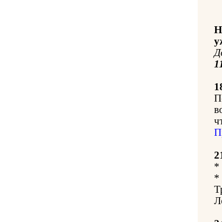
Н
у
Д
1
1
П
в
ч
П
2
*
*
Т
Л