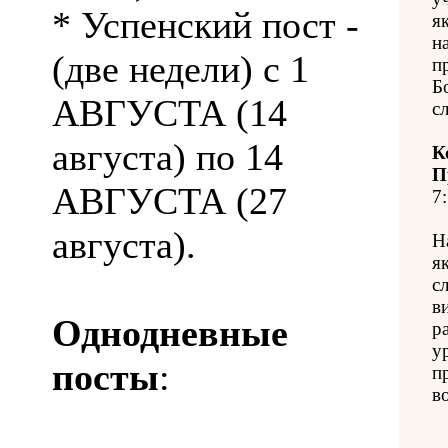
* Успенский пост -
я
н
(две недели) с 1
п
Б
АВГУСТА (14
с
августа) по 14
К
П
АВГУСТА (27
7:
августа).
Н
я
с
в
Однодневные
р
у
посты
:
п
в