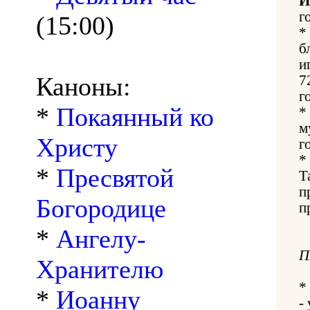
И
г
(15:00)
*
б
и
Каноны:
7
г
*
Покаянный ко
*
м
Христу
г
*
*
Пресвятой
Т
п
Богородице
п
*
Ангелу-
П
Хранителю
*
*
Иоанну
-