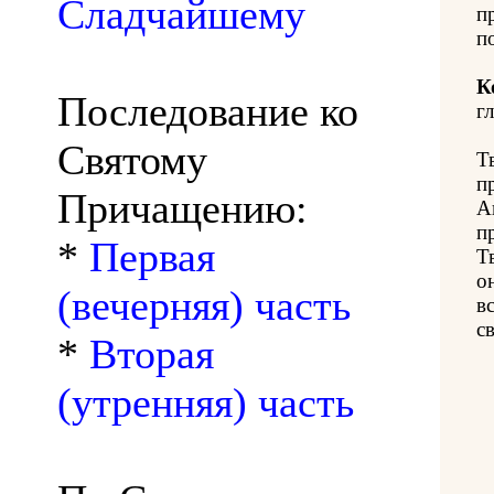
Сладчайшему
п
п
К
Последование ко
гл
Святому
Т
п
Причащению:
А
п
*
Первая
Т
о
(вечерняя) часть
в
с
*
Вторая
(утренняя) часть