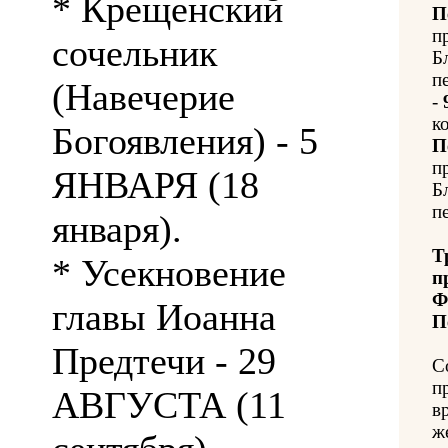
* Крещенский
П
п
сочельник
Б
п
(Навечерие
-
к
Богоявления) - 5
П
п
ЯНВАРЯ (18
Б
п
января).
Т
* Усекновение
п
Ф
главы Иоанна
П
Предтечи - 29
С
п
АВГУСТА (11
в
ж