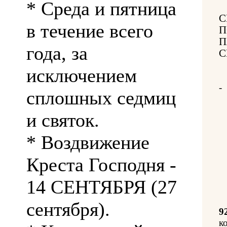
* Среда и пятница
С
в течение всего
П
П
года, за
С
исключением
-
сплошных седмиц
и святок.
* Воздвижение
Креста Господня -
14 СЕНТЯБРЯ (27
сентября).
9
к