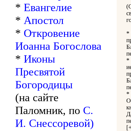
*
Евангелие
(
с
*
Апостол
г
*
Откровение
*
п
Иоанна Богослова
Б
п
*
Иконы
*
и
Пресвятой
п
Б
Богородицы
п
*
(на сайте
О
Паломник, по
С.
к
Д
И. Снессоревой)
п
[