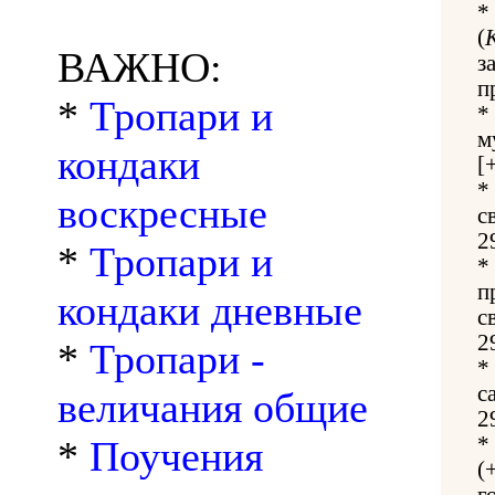
*
(
ВАЖНО:
з
п
*
Тропари и
*
м
кондаки
[
*
воскресные
с
2
*
Тропари и
*
п
кондаки дневные
с
2
*
Тропари -
*
с
величания общие
2
*
*
Поучения
(
г