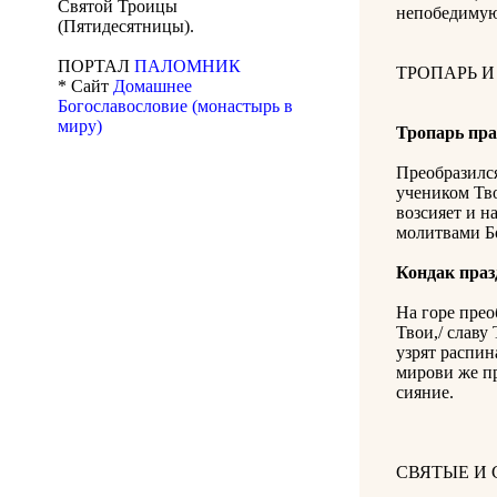
Святой Троицы
непобедимую
(Пятидесятницы).
ПОРТАЛ
ПАЛОМНИК
ТРОПАРЬ И
* Сайт
Домашнее
Богославословие (монастырь в
миру)
Тропарь пра
Преобразился
учеником Тво
возсияет и н
молитвами Бо
Кондак праз
На горе прео
Твои,/ славу
узрят распин
мирови же пр
сияние.
СВЯТЫЕ И