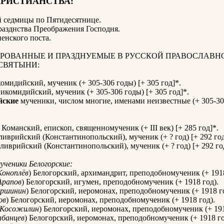
ХРИСТИАНСТВА:
й седмицы по Пятидесятнице
.
разднства Преображения Господня.
пенского поста.
РОВАННЫЕ И ПРАЗДНУЕМЫЕ В РУССКОЙ ПРАВОСЛАВН
СВЯТЫНИ:
мидийский, мученик (+ 305-306 годы) [+ 305 год]*.
комидийский, мученик (+ 305-306 годы) [+ 305 год]*.
йские
мученики, числом многие, именами неизвестные (+ 305-30
Команский, епископ, священномученик (+ III век) [+ 285 год]*.
иврийский (Константинопольский), мученик (+ ? год) [+ 292 год
иврийский (Константинопольский), мученик (+ ? год) [+ 292 го
ученики Белогорские:
Коноплёв
) Белогорский, архимандрит, преподобномученик (+ 1918
Арапов
) Белогорский, игумен, преподобномученик (+ 1918 год).
ершинин
) Белогорский, иеромонах, преподобномученик (+ 1918 го
ов
) Белогорский, иеромонах, преподобномученик (+ 1918 год).
Косожилин
) Белогорский, иеромонах, преподобномученик (+ 191
абанцев
) Белогорский, иеромонах, преподобномученик (+ 1918 го