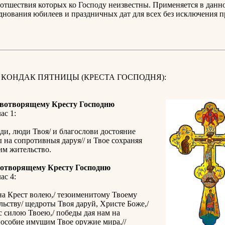
отшествия которых ко Господу неизвестны. Применяется в данн
днования юбилеев и праздничных дат для всех без исключения 
 КОНДАК ПЯТНИЦЫ (КРЕСТА ГОСПОДНЯ):
вотворящему Кресту Господню
ас 1:
ди, люди Твоя/ и благослови достояние
ы на сопротивныя даруя// и Твое сохраняя
им жительство.
отворящему Кресту Господню
ас 4:
а Крест волею,/ тезоименитому Твоему
ьству/ щедроты Твоя даруй, Христе Боже,/
с силою Твоею,/ победы дая нам на
пособие имущим Твое оружие мира,//