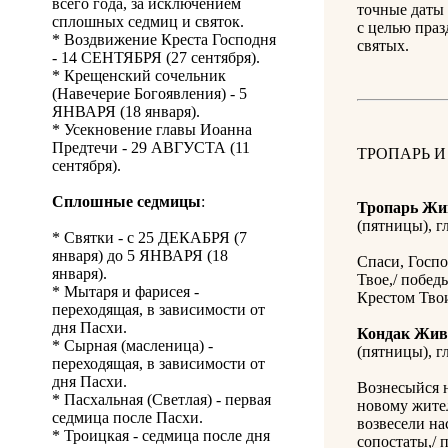
всего года, за исключением
точные даты 
сплошных седмиц и святок.
с целью праз
* Воздвижение Креста Господня
святых.
- 14 СЕНТЯБРЯ (27 сентября).
* Крещенский сочельник
(Навечерие Богоявления) - 5
ЯНВАРЯ (18 января).
* Усекновение главы Иоанна
Предтечи - 29 АВГУСТА (11
ТРОПАРЬ И
сентября).
Сплошные седмицы
:
Тропарь Жи
(пятницы), гл
* Святки - с 25 ДЕКАБРЯ (7
января) до 5 ЯНВАРЯ (18
Спаси, Госпо
января).
Твое,/ побед
* Мытаря и фарисея -
Крестом Тво
переходящая, в зависимости от
дня Пасхи.
Кондак Жив
* Сырная (масленица) -
(пятницы), гл
переходящая, в зависимости от
дня Пасхи.
Вознесыйся н
* Пасхальная (Светлая) - первая
новому жител
седмица после Пасхи.
возвесели на
* Троицкая - седмица после дня
сопостаты,/ 