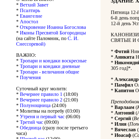
ЗДАНИЕ 
*
Ветхий Завет
*
Псалтирь
Пятница 12-
*
Евангелие
6-й день поп
*
Апостол
12-й день Ус
*
Откровение Иоанна Богослова
*
Иконы Пресвятой Богородицы
КАНОНИЗИ
(на сайте Паломник, по
С. И.
СВЯТЫЕ И 
Снессоревой)
*
Фотий
Нико
ВАЖНО:
*
Аникита
Ни
*
Тропари и кондаки воскресные
*
Никомиди
*
Тропари и кондаки дневные
305 год]*.
*
Тропари - величания общие
*
Поучения
*
Александр
*
Памфил
Ол
Суточный круг молитв:
*
Капитон
Ол
*
Вечериее правило 1
(18:00)
*
Вечернее правило 2
(21:00)
Преподобном
*
Полунощница
(24:00)
*
Варлаам
(
* Молитвы на потребу (03:00)
*
Антоний
(
*
Утреня и первый час
(06:00)
*
Сергий
(
В
*
Третий час
(09:00)
*
Илия
(
Поп
*
Обедница
(сразу после третьего
*
Вячеслав
(
часа)
*
Иоасаф
(
С
*
Шестой час
(12:00)