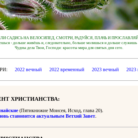
 ИЛИ САДИСЬ НА ВЕЛОСИПЕД, СМОТРИ, РАДУЙСЯ, ПЛАЧЬ И ПРОСЛАВЛЯЙ
ешься - дольше живёшь и, следовательно, больше молишься и дольше служишь 
Чудны дела Твои, Господи: красоты мира для святых дня сего.
ДАРИ:
2022 вечный
2022 временный
2023 вечный
2023
НТ ХРИСТИАНСТВА:
найские
(Пятикнижие Моисея, Исход, глава 20).
новь становится актуальным Ветхий Завет
.