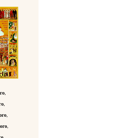
го
,
го
,
ого
,
кого
,
го
,