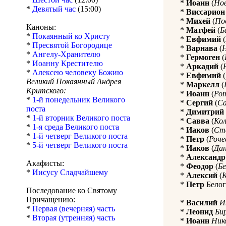
*
Иоанн
(
Нов
*
Девятый час
(15:00)
*
Виссарион
*
Михей
(
По
Каноны:
*
Матфей
(
Б
*
Покаянный ко Христу
*
Евфимий
(
*
Пресвятой Богородице
*
Варнава
(
*
Ангелу-Хранителю
*
Гермоген
(
*
Иоанну Крестителю
*
Аркадий
(
*
Алексею человеку Божию
*
Евфимий
(
Великий Покаянный Андрея
*
Маркелл
(
Критского:
*
Иоанн
(
Ро
*
1-й понедельник Великого
*
Сергий
(
С
поста
*
Димитрий
*
1-й вторник Великого поста
*
Савва
(
Кол
*
1-я среда Великого поста
*
Иаков
(
Ст
*
1-й четверг Великого поста
*
Петр
(
Роче
*
5-й четверг Великого поста
*
Иаков
(
Дан
*
Александр
Акафисты:
*
Феодор
(
Бе
*
Иисусу Сладчайшему
*
Алексий
(
*
Петр
Белог
Последование ко Святому
Причащению:
*
Василий
И
*
Первая (вечерняя) часть
*
Леонид
Би
*
Вторая (утренняя) часть
*
Иоанн
Ник