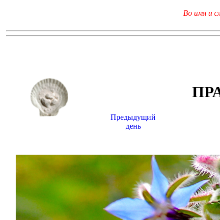
Во имя и с
ПР
Предыдущий
день