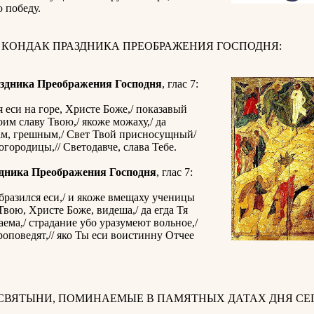
 победу.
 КОНДАК ПРАЗДНИКА ПРЕОБРАЖЕНИЯ ГОСПОДНЯ:
здника Преображения Господня
, глас 7:
 еси на горе, Христе Боже,/ показавый
им славу Твою,/ якоже можаху,/ да
ам, грешным,/ Свет Твой присносущный/
городицы,// Светодавче, слава Тебе.
дника Преображения Господня
, глас 7:
бразился еси,/ и якоже вмещаху ученицы
 Твою, Христе Боже, видеша,/ да егда Тя
аема,/ страдание убо уразумеют вольное,/
оповедят,// яко Ты еси воистинну Отчее
 СВЯТЫНИ, ПОМИНАЕМЫЕ В ПАМЯТНЫХ ДАТАХ ДНЯ СЕГ