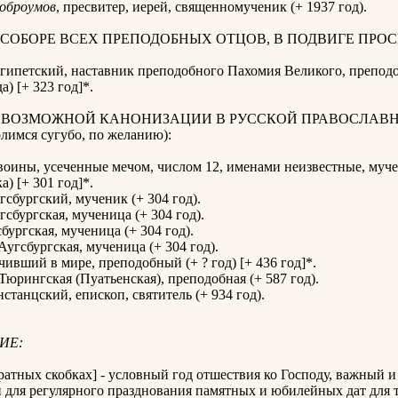
оброумов
, пресвитер, иерей, священномученик (+ 1937 год).
 СОБОРЕ ВСЕХ ПРЕПОДОБНЫХ ОТЦОВ, В ПОДВИГЕ ПРО
гипетский, наставник преподобного Пахомия Великого, препод
а) [+ 323 год]*.
К ВОЗМОЖНОЙ КАНОНИЗАЦИИ В РУССКОЙ ПРАВОСЛАВ
имся сугубо, по желанию):
оины, усеченные мечом, числом 12, именами неизвестные, муче
а) [+ 301 год]*.
сбургский, мученик (+ 304 год).
сбургская, мученица (+ 304 год).
бургская, мученица (+ 304 год).
Аугсбургская, мученица (+ 304 год).
очивший в мире, преподобный (+ ? год) [+ 436 год]*.
Тюрингская (Пуатьенская), преподобная (+ 587 год).
станцский, епископ, святитель (+ 934 год).
ИЕ:
дратных скобках] - условный год отшествия ко Господу, важный и
для регулярного празднования памятных и юбилейных дат для т