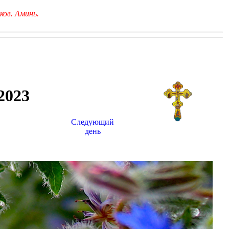
ков. Аминь.
023
Следующий
день