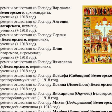
времени отшествия ко Господу
Варлаама
 Белогорского
, архимандрита,
ченика (+ 1918 год).
времени отшествия ко Господу
Антония
елогорского
, игумена,
ченика (+ 1918 год).
времени отшествия ко Господу
Сергия
) Белогорского
, иеромонаха,
ченика (+ 1918 год).
времени отшествия ко Господу
Илии
логорского
, иеромонаха,
ченика (+ 1918 год).
времени отшествия ко Господу
Вячеслава
а
) Белогорского
, иеромонаха,
ченика (+ 1918 год).
времени отшествия ко Господу
Иоасафа (
Сабанцева
) Белогорско
преподобномученика (+ 1918 год).
времени отшествия ко Господу
Иоанна (
Новосёлова
) Белогорско
ченика (+ 1918 год).
времени отшествия ко Господу
Виссариона (
Окулова
) Белогорск
преподобномученика (+ 1918 год).
времени отшествия ко Господу
Михея (
Подкорытова
) Белогорс
 преподобномученика (+ 1918 год).
времени отшествия ко Господу
Матфея (
Банникова
) Белогорско