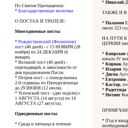
*
Николай
Д
По Святом Причащении:
*
Благодарственные молитвы
ТАКЖЕ И В
О ПОСТАХ И ТРАПЕЗЕ:
*
Паламон
Е
около 323 год
Многодневные посты
:
НА ПУТИ 
*
Рождественский (Филиппов)
ЦЕРКВИ (мол
пост
(40 дней) - с 15 НОЯБРЯ (28
ноября) по 24 ДЕКАБРЯ (6
*
Кипрские
в
января).
начало IV век
* Великий пост (40 дней) -
*
Кириак
Ауг
переходящий, в зависимости от
*
Илария
Ауг
дня празднования Пасхи.
*
Дигна
Аугс
* Петров пост - с понедельника
*
Евтропия
2-й седмицы по Пятидесятницы
*
Кастор
, п
до 29 ИЮНЯ (12 июля).
*
Радегунда
* Успенский пост - (две недели) с
*
Нотинг
Кон
1 АВГУСТА (14 августа) по 14
АВГУСТА (27 августа).
ПРИМЕЧАН
Однодневные посты
:
* [Год в ква
* Среда и пятница в течение
необходимый 