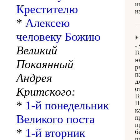
и
Крестителю
н
*
Алексею
человеку Божию
*
-
Великий
Г
н
Покаянный
р
п
Андрея
д
Критского:
о
Г
*
1-й понедельник
П
к
Великого поста
п
п
*
1-й вторник
б
п