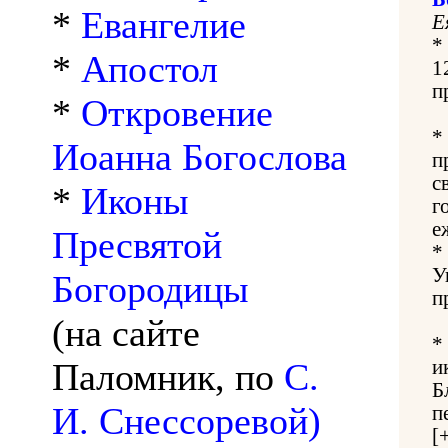
*
Евангелие
Е
*
*
Апостол
1
п
*
Откровение
*
Иоанна Богослова
п
с
*
Иконы
г
е
Пресвятой
*
У
Богородицы
п
(на сайте
*
Паломник, по
С.
и
Б
И. Снессоревой)
п
[