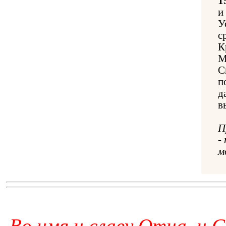
1
и
У
с
К
М
С
п
д
в
П
-
м
Во имя и славу Отца, и С