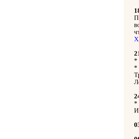
1
П
в
ч
Х
2
*
*
Т
Л
2
*
И
0
0