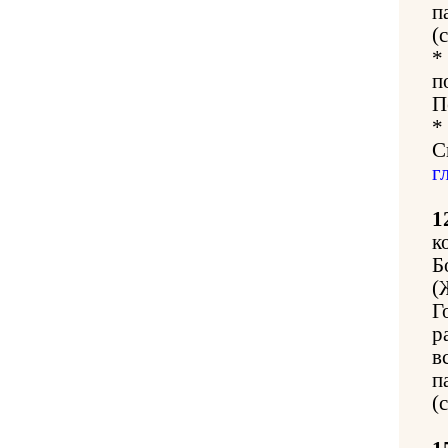
п
(
*
п
П
*
С
г
1
к
Б
(
Г
р
в
п
(