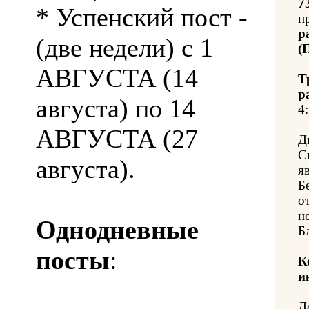
7
* Успенский пост -
п
р
(две недели) с 1
(
АВГУСТА (14
Т
р
августа) по 14
4:
АВГУСТА (27
Д
С
августа).
я
Б
о
н
Однодневные
Б
посты
:
К
и
Д