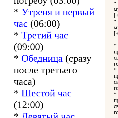
потребу (03:00)
*
*
Утреня и первый
м
[
час
(06:00)
*
м
*
Третий час
[
(09:00)
*
п
*
Обедница
(сразу
с
г
после третьего
*
п
часа)
с
г
*
Шестой час
*
п
(12:00)
с
г
*
Девятый час