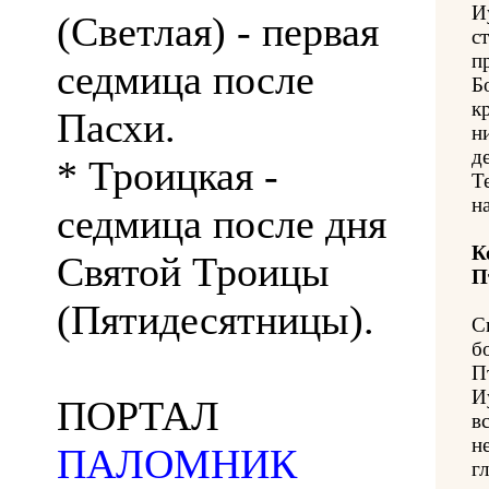
И
(Светлая) - первая
с
п
седмица после
Б
к
Пасхи.
н
д
* Троицкая -
Т
н
седмица после дня
К
Святой Троицы
П
(Пятидесятницы).
С
б
П
И
ПОРТАЛ
в
н
ПАЛОМНИК
г