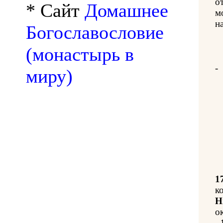
о
* Сайт
Домашнее
м
на
Богославословие
(монастырь в
-
миру)
1
к
Н
о
-