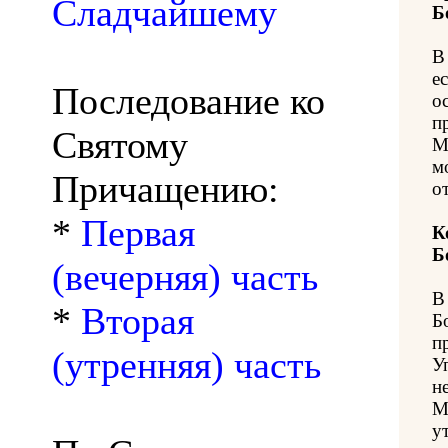
Сладчайшему
Б
В
е
Последование ко
о
п
Святому
М
м
Причащению:
о
*
Первая
К
Б
(вечерняя) часть
В
*
Вторая
Б
п
(утренняя) часть
У
н
М
у