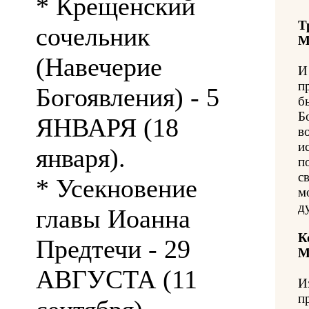
* Крещенский
Т
сочельник
М
(Навечерие
И
п
Богоявления) - 5
б
Б
ЯНВАРЯ (18
в
и
января).
п
c
* Усекновение
м
д
главы Иоанна
К
Предтечи - 29
М
АВГУСТА (11
И
п