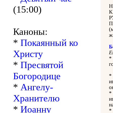
Н
(15:00)
К
Р
П
Каноны:
(
ж
*
Покаянный ко
Б
Христу
Е
*
*
Пресвятой
г
Богородице
*
и
*
Ангелу-
о
*
Хранителю
и
н
*
Иоанну
*