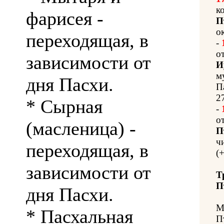
к
фарисея -
П
о
переходящая, в
-
о
зависимости от
И
м
дня Пасхи.
П
2
* Сырная
-
о
(масленица) -
П
ч
переходящая, в
(
зависимости от
Т
П
дня Пасхи.
М
* Пасхальная
П