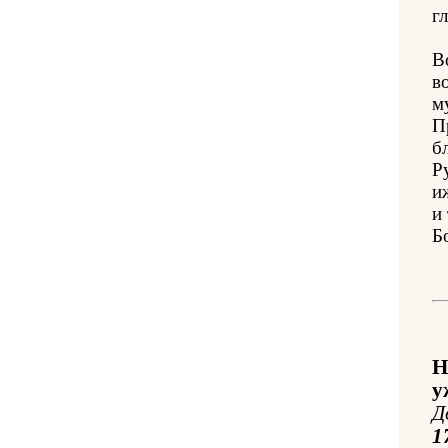
гл
В
в
м
П
б
Р
и
и
Б
Н
у
Д
1