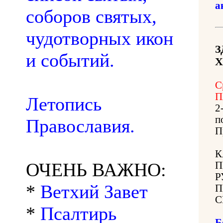
а
соборов святых,
чудотворных икон
З
и событий.
Х
С
П
Летопись
2
п
Православия.
П
К
ОЧЕНЬ ВАЖНО:
П
Р
*
Ветхий Завет
П
С
*
Псалтирь
Б