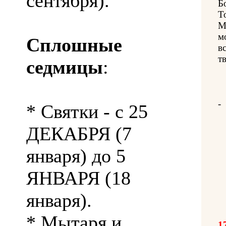
сентября).
Б
Т
М
м
Сплошные
в
т
седмицы
:
-
* Святки - с 25
ДЕКАБРЯ (7
января) до 5
ЯНВАРЯ (18
января).
* Мытаря и
1