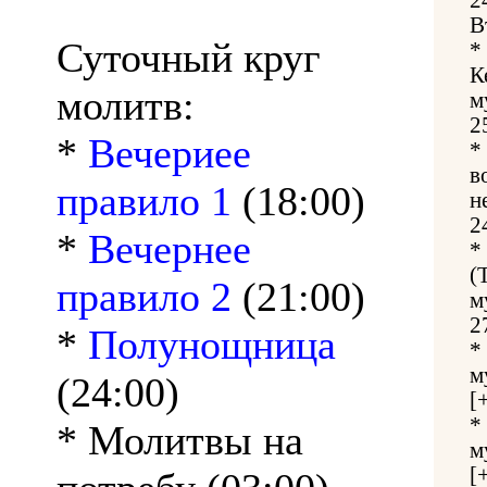
В
Суточный круг
*
К
молитв:
м
2
*
Вечериее
*
в
правило 1
(18:00)
н
2
*
Вечернее
*
(
правило 2
(21:00)
м
2
*
Полунощница
*
м
(24:00)
[
*
* Молитвы на
м
[