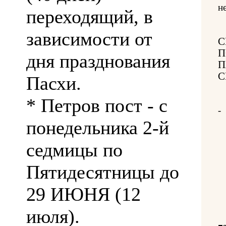
н
переходящий, в
зависимости от
С
П
дня празднования
П
С
Пасхи.
* Петров пост - с
-
понедельника 2-й
седмицы по
Пятидесятницы до
29 ИЮНЯ (12
июля).