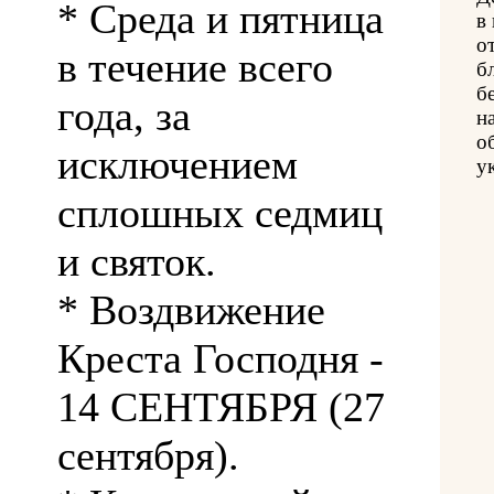
* Среда и пятница
в
о
в течение всего
б
б
года, за
н
о
исключением
у
сплошных седмиц
и святок.
* Воздвижение
Креста Господня -
14 СЕНТЯБРЯ (27
сентября).