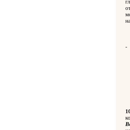
г
о
м
на
-
1
к
В