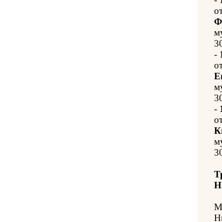
о
Ф
м
3
-
о
Е
м
3
-
о
К
м
3
Т
Н
М
Н