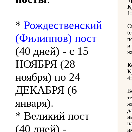
Т
К
1:
*
Рождественский
С
б
(Филиппов) пост
п
и
(40 дней) - с 15
ж
НОЯБРЯ (28
К
К
ноября) по 24
4:
ДЕКАБРЯ (6
В
т
января).
ж
д
* Великий пост
н
н
(40 дней) -
и