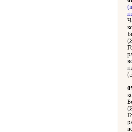
(
п
Ч
к
Б
(
Г
р
в
п
(
0
к
Б
(
Г
р
в