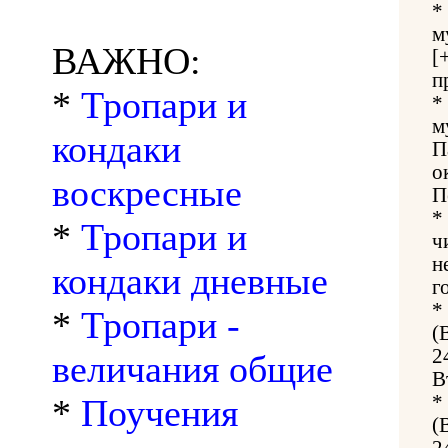
*
м
ВАЖНО:
[
п
*
Тропари и
*
м
кондаки
П
о
воскресные
П
*
*
Тропари и
ч
н
кондаки дневные
г
*
*
Тропари -
(
2
величания общие
В
*
*
Поучения
(
2