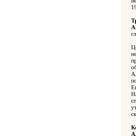
и
1
Т
А
гл
Ц
н
п
о
А
п
Е
Н
с
у
с
К
А