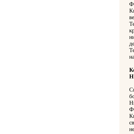
Ф
К
в
Т
к
н
д
Т
н
К
Н
С
б
Н
Ф
К
с
н