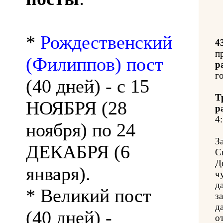
*
Рождественский
4
п
(Филиппов) пост
р
го
(40 дней) - с 15
Т
НОЯБРЯ (28
р
4:
ноября) по 24
З
ДЕКАБРЯ (6
С
Д
января).
ч
д
* Великий пост
з
д
(40 дней) -
о