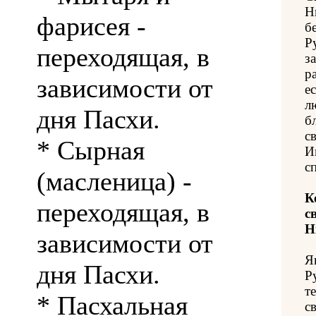
Н
фарисея -
б
Р
переходящая, в
з
р
зависимости от
е
л
дня Пасхи.
б
с
* Сырная
И
с
(масленица) -
К
переходящая, в
с
Н
зависимости от
Я
дня Пасхи.
Р
т
* Пасхальная
с