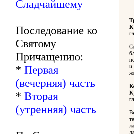
Сладчайшему
Т
К
Последование ко
гл
Святому
С
б
Причащению:
п
и
*
Первая
ж
(вечерняя) часть
К
К
*
Вторая
гл
(утренняя) часть
В
т
ж
д