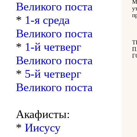
М
Великого поста
у
п
*
1-я среда
Великого поста
Т
*
1-й четверг
П
Г
Великого поста
*
5-й четверг
Великого поста
Акафисты:
*
Иисусу