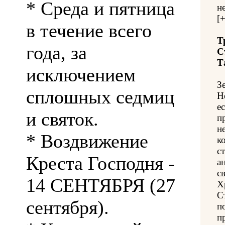
* Среда и пятница
н
[
в течение всего
Т
года, за
С
Т
исключением
З
сплошных седмиц
Н
е
и святок.
п
н
* Воздвижение
к
с
Креста Господня -
а
с
14 СЕНТЯБРЯ (27
Х
С
сентября).
п
п