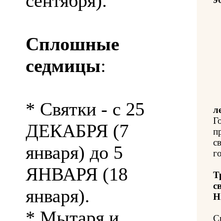
сентября).
Сплошные
седмицы
:
* Святки - с 25
л
Г
ДЕКАБРЯ (7
п
с
января) до 5
го
ЯНВАРЯ (18
Т
с
января).
Н
* Мытаря и
С