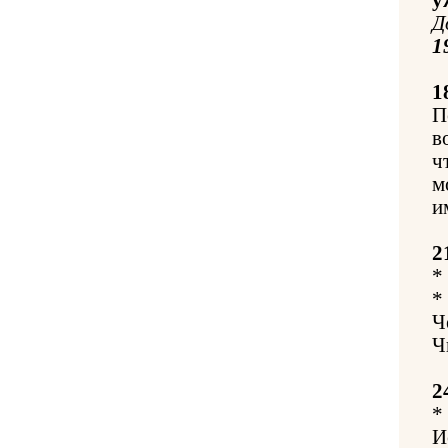
Д
1
1
П
в
ч
м
и
2
*
*
Ч
Ч
2
*
И