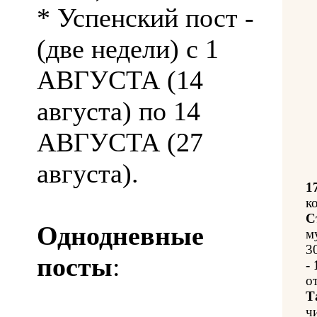
* Успенский пост -
(две недели) с 1
АВГУСТА (14
августа) по 14
АВГУСТА (27
августа).
1
к
С
Однодневные
м
3
посты
:
-
о
Т
ч