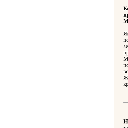
К
п
М
Я
п
з
п
М
и
в
Ж
к
Н
у