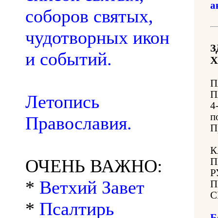
а
соборов святых,
чудотворных икон
З
и событий.
Х
П
П
Летопись
4
п
Православия.
П
К
ОЧЕНЬ ВАЖНО:
П
Р
*
Ветхий Завет
П
С
*
Псалтирь
Б