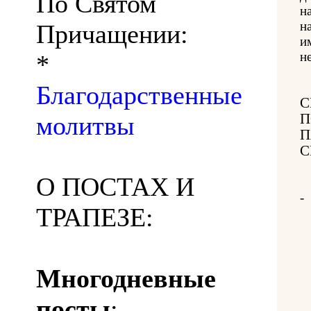
По Святом
н
н
Причащении:
и
н
*
Благодарственные
С
молитвы
П
П
С
О ПОСТАХ И
-
ТРАПЕЗЕ:
Многодневные
посты
: