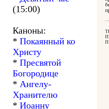
б
(15:00)
п
Каноны:
Т
П
*
Покаянный ко
П
Христу
*
Пресвятой
Богородице
*
Ангелу-
Хранителю
*
Иоанну