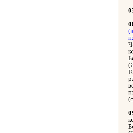
0
0
(
п
Ч
к
Б
(
Г
р
в
п
(
0
к
Б