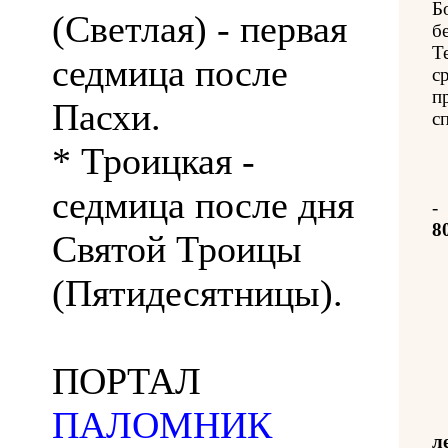
Б
(Светлая) - первая
б
Т
седмица после
с
п
Пасхи.
с
* Троицкая -
седмица после дня
-
8
Святой Троицы
(Пятидесятницы).
ПОРТАЛ
ПАЛОМНИК
л