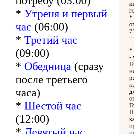
потребу (03:00)
и
*
Утреня и первый
г
*
час
(06:00)
о
7
*
Третий час
(09:00)
*
-
*
Обедница
(сразу
Г
н
после третьего
р
п
часа)
д
о
*
Шестой час
Г
П
(12:00)
к
п
*
Девятый час
п