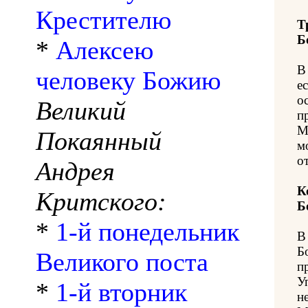
Крестителю
Т
Б
*
Алексею
В
человеку Божию
е
о
Великий
п
М
Покаянный
м
о
Андрея
К
Критского:
Б
*
1-й понедельник
В
Б
Великого поста
п
У
*
1-й вторник
н