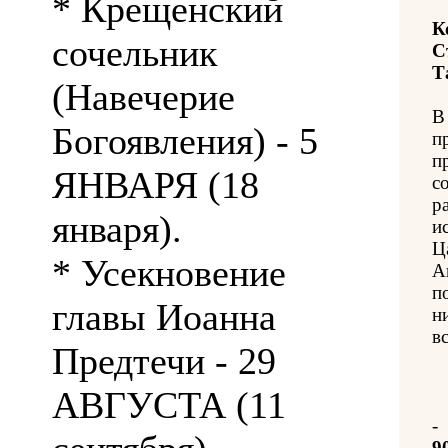
* Крещенский
К
сочельник
С
Т
(Навечерие
В
Богоявления) - 5
п
п
ЯНВАРЯ (18
с
р
января).
и
Ц
* Усекновение
А
п
главы Иоанна
н
вс
Предтечи - 29
АВГУСТА (11
-
9