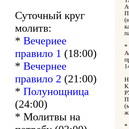
А
Суточный круг
П
(
молитв:
к
п
*
Вечериее
*
правило 1
(18:00)
А
п
*
Вечернее
1
правило 2
(21:00)
Н
К
*
Полунощница
Р
П
(24:00)
(
ж
* Молитвы на
*