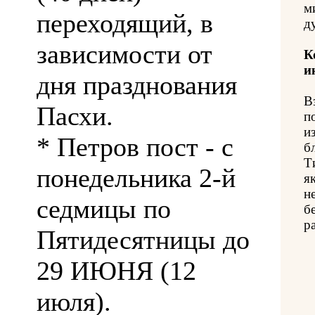
м
переходящий, в
д
зависимости от
К
и
дня празднования
В
Пасхи.
п
и
* Петров пост - с
б
Т
понедельника 2-й
я
н
седмицы по
б
р
Пятидесятницы до
29 ИЮНЯ (12
июля).