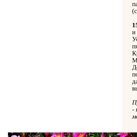
п
(
1
и
У
п
К
М
Д
п
д
в
П
-
м