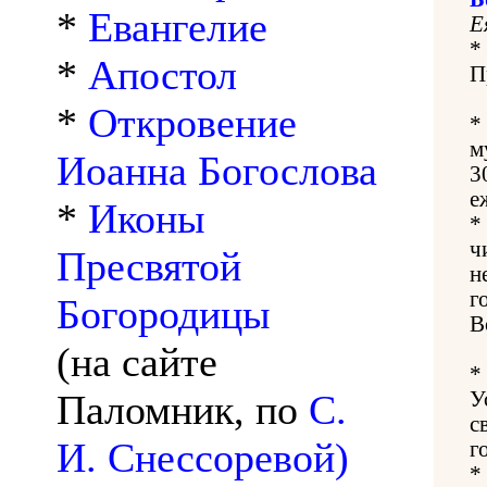
*
Евангелие
Е
*
*
Апостол
П
*
Откровение
*
м
Иоанна Богослова
3
е
*
Иконы
*
ч
Пресвятой
н
г
Богородицы
В
(на сайте
*
Паломник, по
С.
У
с
И. Снессоревой)
г
*