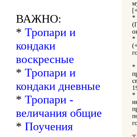
м
[
ВАЖНО:
*
(
*
Тропари и
о
*
кондаки
(
г
воскресные
*
*
Тропари и
п
с
кондаки дневные
1
*
*
Тропари -
и
п
величания общие
п
г
*
Поучения
Т