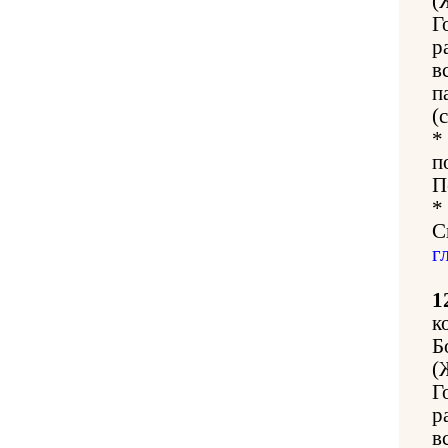
(
Г
р
в
п
(
*
п
П
*
С
г
1
к
Б
(
Г
р
в