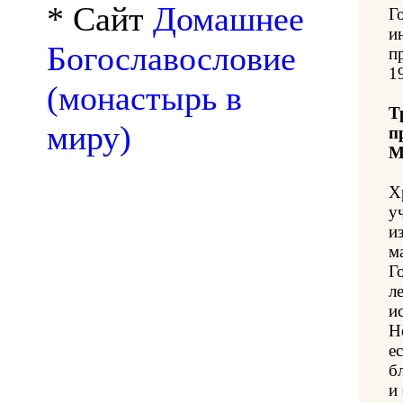
* Сайт
Домашнее
Г
и
Богославословие
п
1
(монастырь в
Т
миру)
п
М
Х
у
и
м
Г
л
и
Н
е
б
и