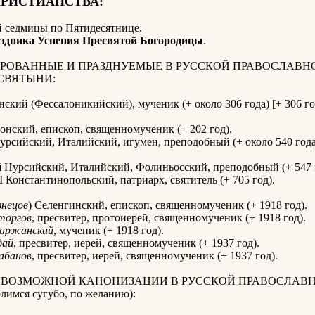
ХРИСТИАНСТВА:
й седмицы по Пятидесятнице
.
здника Успения Пресвятой Богородицы
.
РОВАННЫЕ И ПРАЗДНУЕМЫЕ В РУССКОЙ ПРАВОСЛАВН
СВЯТЫНИ:
ский (Фессалоникийский), мученик (+ около 306 года) [+ 306 го
нский, епископ, священномученик (+ 202 год).
рсийский, Италийский, игумен, преподобный (+ около 540 года
й
Нурсийский, Италийский, Фолиньосский, преподобный (+ 547 
I Константинопольский, патриарх, святитель (+ 705 год).
знецов
) Селенгинский, епископ, священномученик (+ 1918 год).
торгов
, пресвитер, протоиерей, священномученик (+ 1918 год).
аржанский
, мученик (+ 1918 год).
дай
, пресвитер, иерей, священномученик (+ 1937 год).
абанов
, пресвитер, иерей, священномученик (+ 1937 год).
К ВОЗМОЖНОЙ КАНОНИЗАЦИИ В РУССКОЙ ПРАВОСЛАВ
имся сугубо, по желанию):