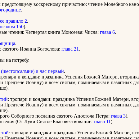
к предстоящему воскресному причастию: чтение Молебного кан
огородице
.
ее правило 2
.
псалом 150
).
ные чтения: Четвёртая книга Моисеева: Числа:
глава 6
.
ощница
.
е святого Иоанна Богослова:
глава 21
.
ы на потребу.
 (шестопсалмие) и час первый
.
тропари и кондаки: праздника Успения Божией Матери, вторник
и Предтече Иоанну) и всем святым, поминаемым в памятных дат
ше).
етий
: тропари и кондаки: праздника Успения Божией Матери, вт
и Предтече Иоанну) и всем святым, поминаемым в памятных дат
ше).
орого Соборного послания святого Апостола Петра:
глава 3
).
нгелия (От Луки Святое Благовествование:
глава 11
).
стой
: тропари и кондаки: праздника Успения Божией Матери, вт
и Предтече Иоанну) и всем святым, поминаемым в памятных дат