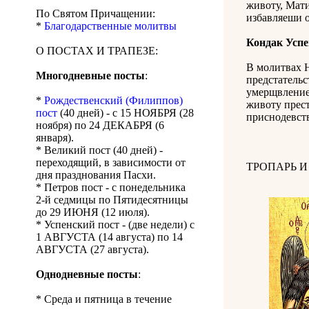
животу, Мат
По Святом Причащении:
избавляеши 
*
Благодарственные молитвы
Кондак Успе
О ПОСТАХ И ТРАПЕЗЕ:
В молитвах 
Многодневные посты
:
предстательс
умерщвление 
*
Рождественский (Филиппов)
животу прест
пост
(40 дней) - с 15 НОЯБРЯ (28
приснодевст
ноября) по 24 ДЕКАБРЯ (6
января).
* Великий пост (40 дней) -
переходящий, в зависимости от
ТРОПАРЬ И
дня празднования Пасхи.
* Петров пост - с понедельника
2-й седмицы по Пятидесятницы
до 29 ИЮНЯ (12 июля).
* Успенский пост - (две недели) с
1 АВГУСТА (14 августа) по 14
АВГУСТА (27 августа).
Однодневные посты
:
* Среда и пятница в течение