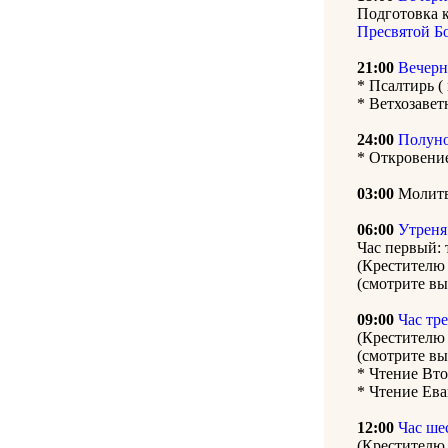
Подготовка 
Пресвятой Б
21:00
Вечерн
* Псалтирь (
* Ветхозавет
24:00
Полун
* Откровени
03:00
Молитв
06:00
Утреня
Час первый: 
(Крестителю 
(смотрите вы
09:00
Час тр
(Крестителю 
(смотрите вы
* Чтение Вт
* Чтение Ева
12:00
Час ше
(Крестителю 