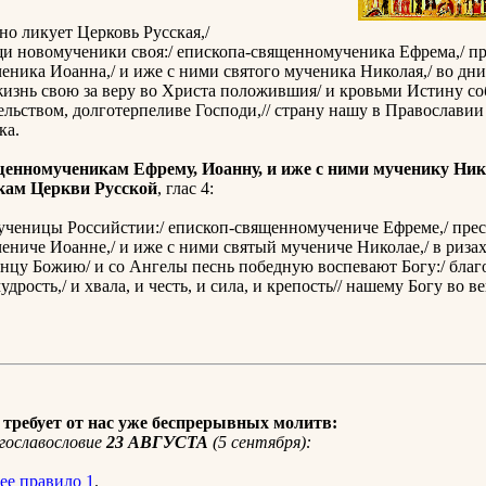
но ликует Церковь Русская,/
и новомученики своя:/ епископа-священномученика Ефрема,/ пр
ника Иоанна,/ и иже с ними святого мученика Николая,/ во дн
жизнь свою за веру во Христа положившия/ и кровьми Истину с
ельством, долготерпеливе Господи,// страну нашу в Православии
ка.
енномученикам Ефрему, Иоанну, и иже с ними мученику Ни
кам Церкви Русской
, глас 4:
ученицы Российстии:/ епископ-священномучениче Ефреме,/ прес
ниче Иоанне,/ и иже с ними святый мучениче Николае,/ в риза
нцу Божию/ и со Ангелы песнь победную воспевают Богу:/ благ
удрость,/ и хвала, и честь, и сила, и крепость// нашему Богу во в
требует от нас уже беспрерывных молитв:
гославословие
23 АВГУСТА
(5 сентября):
ее правило 1
.