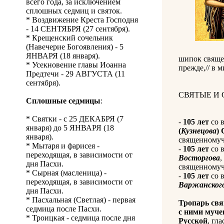
всего года, за исключением
сплошных седмиц и святок.
* Воздвижение Креста Господня
- 14 СЕНТЯБРЯ (27 сентября).
* Крещенский сочельник
(Навечерие Богоявления) - 5
ЯНВАРЯ (18 января).
шипок священ
* Усекновение главы Иоанна
прежде,// в 
Предтечи - 29 АВГУСТА (11
сентября).
СВЯТЫЕ И
Сплошные седмицы
:
* Святки - с 25 ДЕКАБРЯ (7
-
105 лет
со 
января) до 5 ЯНВАРЯ (18
(
Кузнецова
)
января).
священномуче
* Мытаря и фарисея -
-
105 лет
со 
переходящая, в зависимости от
Восторгова
,
дня Пасхи.
священномуче
* Сырная (масленица) -
-
105 лет
со 
переходящая, в зависимости от
Варжанског
дня Пасхи.
* Пасхальная (Светлая) - первая
Тропарь свя
седмица после Пасхи.
с ними муч
* Троицкая - седмица после дня
Русской
, гла