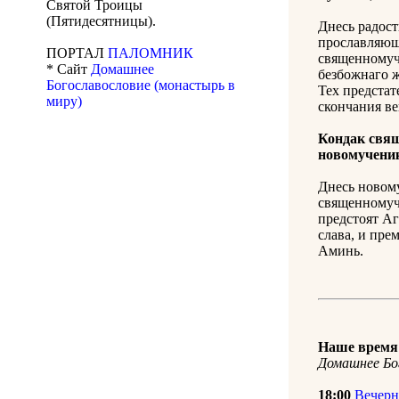
Святой Троицы
(Пятидесятницы).
Днесь радост
прославляющ
ПОРТАЛ
ПАЛОМНИК
священномуче
* Сайт
Домашнее
безбожнаго 
Богославословие (монастырь в
Тех предстат
миру)
скончания ве
Кондак свящ
новомучени
Днесь новом
священномуче
предстоят Аг
слава, и прем
Аминь.
Наше время 
Домашнее Бо
18:00
Вечерн