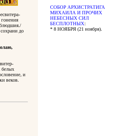
CОБОР АРХИСТРАТИГА
МИХАИЛА И ПРОЧИХ
есвитера-
НЕБЕСНЫХ СИЛ
и гонения
БЕСПЛОТНЫХ
:
облюдшия./
* 8 НОЯБРЯ (21 ноября).
 сохрани до
колаю,
витер-
х белых
ословение, и
еки веков.