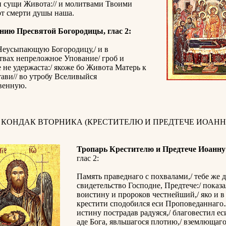
и сущи Живота:// и молитвами Твоими
от смерти душы наша.
нию Пресвятой Богородицы, глас 2:
Неусыпающую Богородицу,/ и в
твах непреложное Упование/ гроб и
не удержаста:/ якоже бо Живота Матерь к
ави// во утробу Вселивыйся
венную.
 КОНДАК ВТОРНИКА (КРЕСТИТЕЛЮ И ПРЕДТЕЧЕ ИОАНН
Тропарь Крестителю и Предтече Иоанну
глас 2:
Память праведнаго с похвалами,/ тебе же 
свидетельство Господне, Предтече:/ показа
воистину и пророков честнейший,/ яко и в
крестити сподобился еси Проповеданнаго.
истину пострадав радуяся,/ благовестил е
аде Бога, явльшагося плотию,/ вземлющаго