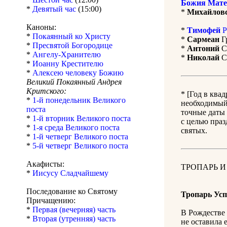
Божия Мате
*
Девятый час
(15:00)
*
Михайлов
Каноны:
*
Тимофей
Р
*
Покаянный ко Христу
*
Сармеан
Гр
*
Пресвятой Богородице
*
Антоний
Са
*
Ангелу-Хранителю
*
Николай
Си
*
Иоанну Крестителю
*
Алексею человеку Божию
Великий Покаянный Андрея
Критского:
* [Год в ква
*
1-й понедельник Великого
необходимый 
поста
точные даты 
*
1-й вторник Великого поста
с целью праз
*
1-я среда Великого поста
святых.
*
1-й четверг Великого поста
*
5-й четверг Великого поста
Акафисты:
ТРОПАРЬ И
*
Иисусу Сладчайшему
Последование ко Святому
Тропарь Усп
Причащению:
*
Первая (вечерняя) часть
В Рождестве 
*
Вторая (утренняя) часть
не оставила 