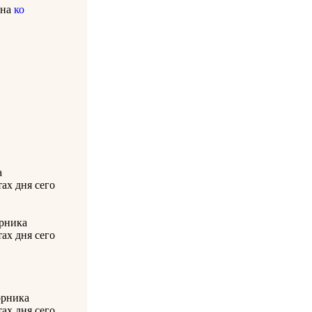
она
ко
а
ах дня сего
орника
ах дня сего
орника
ах дня сего