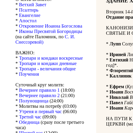
ЗДАНИЕ 
*
Ветхий Завет
*
Псалтирь
Вторник 14-
*
Евангелие
Отдание пра
*
Апостол
*
Откровение Иоанна Богослова
КАНОНИЗИ
*
Иконы Пресвятой Богородицы
СВЯТЫЕ И 
(на сайте Паломник, по
С. И.
Снессоревой)
*
Лупп
Солун
ВАЖНО:
*
Ириней
Лио
*
Тропари и кондаки воскресные
*
Евтихий
Ну
*
Тропари и кондаки дневные
год]*.
*
Тропари - величания общие
*
Флоренти
*
Поучения
*
Каллиник
Суточный круг молитв:
*
Ефрем
(
Ку
*
Вечериее правило 1
(18:00)
*
Иоанн
Вос
*
Вечернее правило 2
(21:00)
*
Николай
В
*
Полунощница
(24:00)
*
Павел
Гай
* Молитвы на потребу (03:00)
*
Иоанн
Кар
*
Утреня и первый час
(06:00)
*
Третий час
(09:00)
НА ПУТИ 
*
Обедница
(сразу после третьего
ЦЕРКВИ (мол
часа)
*
Шестой час
(12:00)