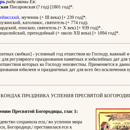
рь
ради иконы Ея
:
ская
Писаровская (? год) [1801 год]*.
еймсский
, мученик (+ III века) [+ 239 год]*.
узинский, католикос, святитель (+ 774 год).
рдский, епископ, святитель (+ Х век) [+ 939 год]*.
цилийский, преподобный (+ около XII века) [+ 1094 год]*.
дратных скобках] - условный год отшествия ко Господу, важный и
для регулярного празднования памятных и юбилейных дат для т
отшествия которых ко Господу неизвестны. Применяется в данн
днования юбилеев и праздничных дат для всех без исключения 
 КОНДАК ПРАЗДНИКА УСПЕНИЯ ПРЕСВЯТОЙ БОГОРОДИ
ению Пресвятой Богородицы, глас 1:
девство сохранила еси,/ во успении мира
еси, Богородице,/ преставилася еси к