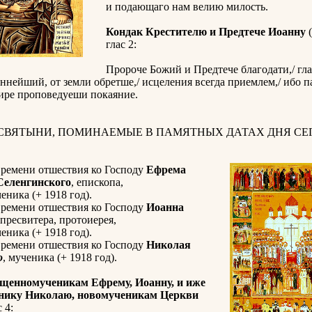
и подающаго нам велию милость.
Кондак Крестителю и Предтече Иоанну
(
глас 2:
Пророче Божий и Предтече благодати,/ гла
нейший, от земли обретше,/ исцеления всегда приемлем,/ ибо п
мире проповедуеши покаяние.
 СВЯТЫНИ, ПОМИНАЕМЫЕ В ПАМЯТНЫХ ДАТАХ ДНЯ СЕГ
времени отшествия ко Господу
Ефрема
 Селенгинского
, епископа,
ника (+ 1918 год).
времени отшествия ко Господу
Иоанна
 пресвитера, протоиерея,
ника (+ 1918 год).
времени отшествия ко Господу
Николая
о
, мученика (+ 1918 год).
щенномученикам Ефрему, Иоанну, и иже
енику Николаю, новомученикам Церкви
с 4: