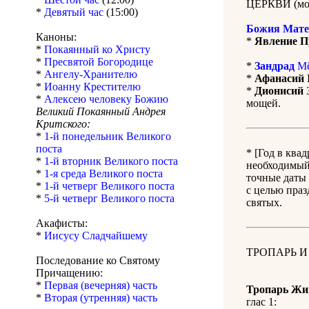
ЦЕРКВИ (мол
*
Девятый час
(15:00)
Божия Мате
Каноны:
*
Явление П
*
Покаянный ко Христу
*
Пресвятой Богородице
*
Зандрад
Мё
*
Ангелу-Хранителю
*
Афанасий 
*
Иоанну Крестителю
*
Дионисий
З
*
Алексею человеку Божию
мощей.
Великий Покаянный Андрея
Критского:
*
1-й понедельник Великого
поста
* [Год в ква
*
1-й вторник Великого поста
необходимый 
*
1-я среда Великого поста
точные даты 
*
1-й четверг Великого поста
с целью праз
*
5-й четверг Великого поста
святых.
Акафисты:
*
Иисусу Сладчайшему
ТРОПАРЬ И
Последование ко Святому
Причащению:
*
Первая (вечерняя) часть
Тропарь Жи
*
Вторая (утренняя) часть
глас 1: