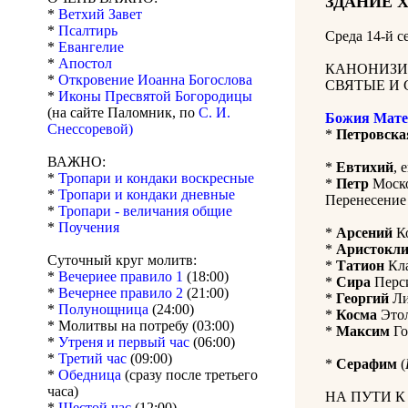
ЗДАНИЕ 
*
Ветхий Завет
*
Псалтирь
Среда 14-й 
*
Евангелие
*
Апостол
КАНОНИЗИ
*
Откровение Иоанна Богослова
СВЯТЫЕ И 
*
Иконы Пресвятой Богородицы
(на сайте Паломник, по
С. И.
Божия Мате
Снессоревой)
*
Петровска
ВАЖНО:
*
Евтихий
, 
*
Тропари и кондаки воскресные
*
Петр
Моско
*
Тропари и кондаки дневные
Перенесение 
*
Тропари - величания общие
*
Поучения
*
Арсений
Ко
*
Аристокл
Суточный круг молитв:
*
Татион
Кла
*
Вечериее правило 1
(18:00)
*
Сира
Перси
*
Вечернее правило 2
(21:00)
*
Георгий
Ли
*
Полунощница
(24:00)
*
Косма
Этол
* Молитвы на потребу (03:00)
*
Максим
Го
*
Утреня и первый час
(06:00)
*
Третий час
(09:00)
*
Серафим
(
*
Обедница
(сразу после третьего
часа)
НА ПУТИ 
*
Шестой час
(12:00)