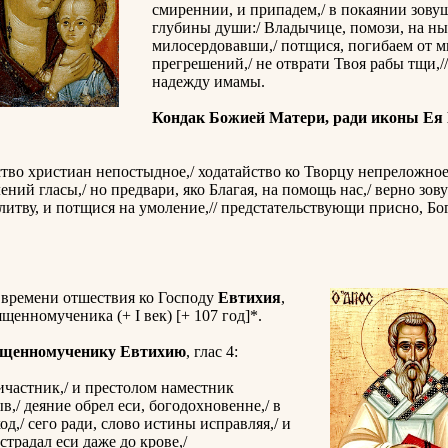
смиреннии, и припадем,/ в покаянии зову
глубины души:/ Владычице, помози, на ны
милосердовавши,/ потщися, погибаем от 
прегрешений,/ не отврати Твоя рабы тщи,//
надежду имамы.
Кондак Божией Матери, ради иконы Ея
тво христиан непостыдное,/ ходатайство ко Творцу непреложное,
ний гласы,/ но предвари, яко Благая, на помощь нас,/ верно зов
литву, и потщися на умоление,// предстательствующи присно, Бо
 времени отшествия ко Господу
Евтихия
,
ященномученика (+ I век) [+ 107 год]*.
ященномученику Евтихию
, глас 4:
частник,/ и престолом наместник
в,/ деяние обрел еси, богодохновенне,/ в
од,/ сего ради, слово истины исправляя,/ и
страдал еси даже до крове,/