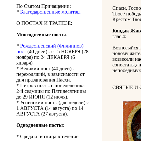
По Святом Причащении:
Спаси, Госпо
*
Благодарственные молитвы
Твое,/ побед
Крестом Тво
О ПОСТАХ И ТРАПЕЗЕ:
Кондак Жив
Многодневные посты
:
глас 4:
*
Рождественский (Филиппов)
Вознесыйся н
пост
(40 дней) - с 15 НОЯБРЯ (28
новому жител
ноября) по 24 ДЕКАБРЯ (6
возвесели на
января).
сопостаты,/ 
* Великий пост (40 дней) -
непобедимую
переходящий, в зависимости от
дня празднования Пасхи.
* Петров пост - с понедельника
СВЯТЫЕ И
2-й седмицы по Пятидесятницы
до 29 ИЮНЯ (12 июля).
* Успенский пост - (две недели) с
1 АВГУСТА (14 августа) по 14
АВГУСТА (27 августа).
Однодневные посты
:
* Среда и пятница в течение