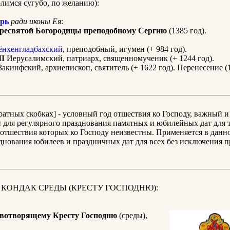
имся сугубо, по желанию):
рь
ради иконы Ея
:
ресвятой Богородицы преподобному Сергию
(1385 год).
нхенгладбахский
, преподобный, игумен (+ 984 год).
II
Иерусалимский, патриарх, священномученик (+ 1244 год).
акинфский, архиепископ, святитель (+ 1622 год). Перенесение (
дратных скобках] - условный год отшествия ко Господу, важный и
для регулярного празднования памятных и юбилейных дат для т
отшествия которых ко Господу неизвестны. Применяется в данн
днования юбилеев и праздничных дат для всех без исключения 
 КОНДАК СРЕДЫ (КРЕСТУ ГОСПОДНЮ):
вотворящему Кресту Господню
(среды),