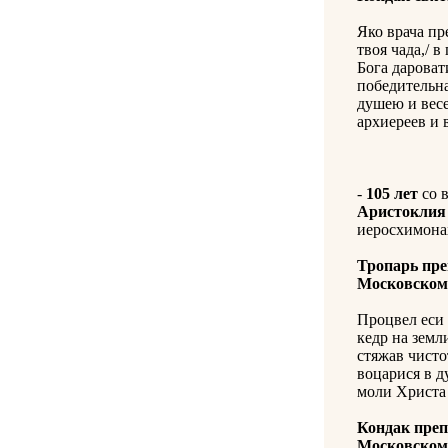
Яко врача пр
твоя чада,/ 
Бога дароват
победительна
душею и весе
архиереев и 
-
105 лет
со 
Аристоклия 
иеросхимонах
Тропарь пре
Московском
Процвел еси 
кедр на земл
стяжав чисто
воцарися в д
моли Христа 
Кондак преп
Московском