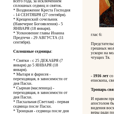
всего года, за исключением
сплошных седмиц и святок.
* Воздвижение Креста Господня
- 14 СЕНТЯБРЯ (27 сентября).
* Крещенский сочельник
(Навечерие Богоявления) - 5
ЯНВАРЯ (18 января).
* Усекновение главы Иоанна
глас 6:
Предтечи - 29 АВГУСТА (11
сентября).
Предстательс
грешных моле
Сплошные седмицы
:
ускори на мо
чтущих Тя.
* Святки - с 25 ДЕКАБРЯ (7
января) до 5 ЯНВАРЯ (18
января).
* Мытаря и фарисея -
-
1916 лет
со
переходящая, в зависимости от
епископа, св
дня Пасхи.
* Сырная (масленица) -
Тропарь св
переходящая, в зависимости от
дня Пасхи.
И нравом при
* Пасхальная (Светлая) - первая
апостолом бы
седмица после Пасхи.
видения восх
* Троицкая - седмица после дня
веры ради по