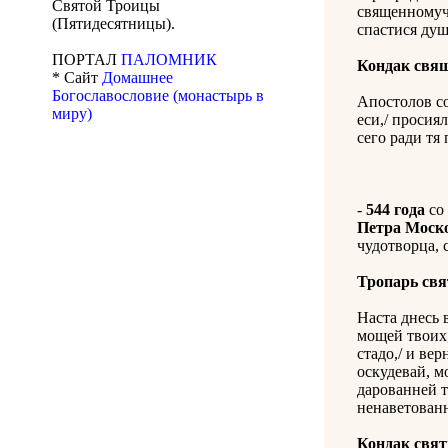
Святой Троицы
священномуче
(Пятидесятницы).
спастися ду
ПОРТАЛ
ПАЛОМНИК
Кондак свя
* Сайт
Домашнее
Богославословие (монастырь в
Апостолов со
миру)
еси,/ просия
сего ради тя
-
544 года
со 
Петра Моск
чудотворца, с
Тропарь св
Наста днесь 
мощей твоих,
стадо,/ и вер
оскудевай, м
дарованней т
ненаветованн
Кондак свя