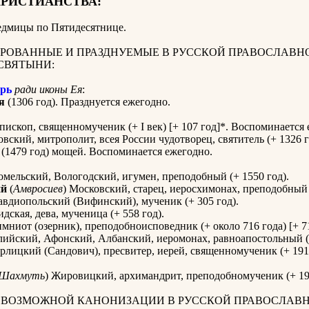
ХРИСТИАНСТВА:
седмицы по Пятидесятнице
.
РОВАННЫЕ И ПРАЗДНУЕМЫЕ В РУССКОЙ ПРАВОСЛАВН
СВЯТЫНИ:
рь
ради иконы Ея
:
я
(1306 год). Празднуется ежегодно.
епископ, священномученик (+ I век) [+ 107 год]*. Воспоминается
вский, митрополит, всея России чудотворец, святитель (+ 1326 г
(1479 год) мощей. Воспоминается ежегодно.
мельский, Вологодский, игумен, преподобный (+ 1550 год).
ий
(
Амвросиев
) Московский, старец, иеросхимонах, преподобный 
вдиопольский (Вифинский), мученик (+ 305 год).
дская, дева, мученица (+ 558 год).
мниот (озерник), преподобноисповедник (+ около 716 года) [+ 71
ийский, Афонский, Албанский, иеромонах, равноапостольный (+
рлицкий (Сандович), пресвитер, иерей, священномученик (+ 1914
Шахмуть
) Жировицкий, архимандрит, преподобномученик (+ 19
К ВОЗМОЖНОЙ КАНОНИЗАЦИИ В РУССКОЙ ПРАВОСЛАВ