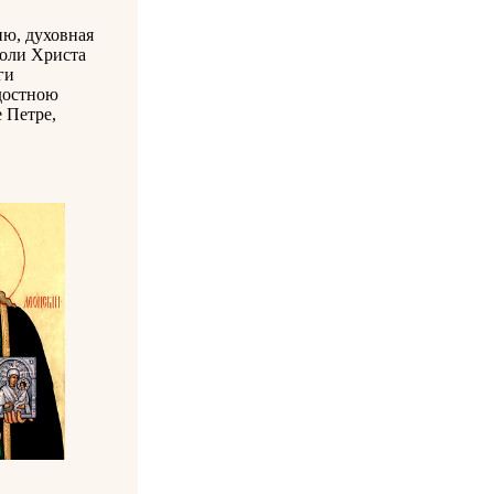
ию, духовная
моли Христа
ги
адостною
е Петре,