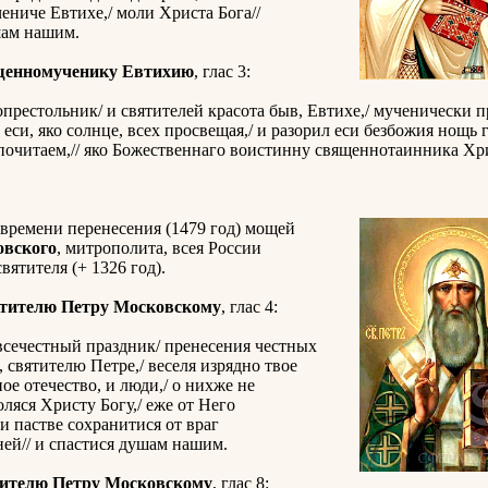
ниче Евтихе,/ моли Христа Бога//
шам нашим.
щенномученику Евтихию
, глас 3:
престольник/ и святителей красота быв, Евтихе,/ мученически 
л еси, яко солнце, всех просвещая,/ и разорил еси безбожия нощь 
 почитаем,// яко Божественнаго воистинну священнотаинника Хр
времени перенесения (1479 год) мощей
овского
, митрополита, всея России
вятителя (+ 1326 год).
ятителю Петру Московскому
, глас 4:
всечестный праздник/ пренесения честных
 святителю Петре,/ веселя изрядно твое
ное отечество, и люди,/ о нихже не
оляся Христу Богу,/ еже от Него
и пастве сохранитися от враг
ей// и спастися душам нашим.
тителю Петру Московскому
, глас 8: