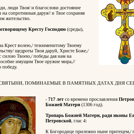
ди, люди Твоя/ и благослови достояние
ы на сопротивныя даруя// и Твое сохраняя
им жительство.
отворящему Кресту Господню
(среды),
а Крест волею,/ тезоименитому Твоему
ьству/ щедроты Твоя даруй, Христе Боже,/
с силою Твоею,/ победы дая нам на
пособие имущим Твое оружие мира,//
 победу.
 СВЯТЫНИ, ПОМИНАЕМЫЕ В ПАМЯТНЫХ ДАТАХ ДНЯ СЕГ
-
717 лет
со времени прославления
Петро
Божией Матери
(1306 год).
Тропарь Божией Матери, ради иконы Е
Петровской
, глас 4:
К Богородице прилежно ныне притецем,/ 