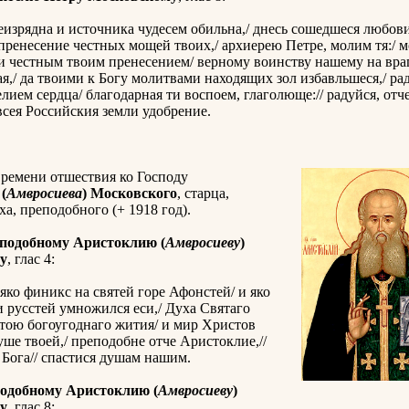
еизрядна и источника чудесем обильна,/ днесь сошедшеся любов
в пренесение честных мощей твоих,/ архиерею Петре, молим тя:/ 
и честным твоим пренесением/ верному воинству нашему на вра
я,/ да твоими к Богу молитвами находящих зол избавльшеся,/ р
лием сердца/ благодарная ти воспоем, глаголюще:// радуйся, отч
всея Российския земли удобрение.
времени отшествия ко Господу
(
Амвросиева
) Московского
, старца,
а, преподобного (+ 1918 год).
подобному Аристоклию (
Амвросиеву
)
у
, глас 4:
яко финикс на святей горе Афонстей/ и яко
и русстей умножился еси,/ Духа Святаго
тою богоугоднаго жития/ и мир Христов
уше твоей,/ преподобне отче Аристоклие,//
Бога// спастися душам нашим.
одобному Аристоклию (
Амвросиеву
)
у
, глас 8: