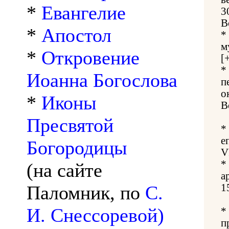
*
Евангелие
3
В
*
Апостол
*
м
*
Откровение
[
*
Иоанна Богослова
п
о
*
Иконы
В
Пресвятой
*
е
Богородицы
V
*
(на сайте
а
Паломник, по
С.
1
И. Снессоревой)
*
п