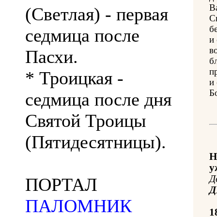
В
(Светлая) - первая
С
б
седмица после
и
в
Пасхи.
б
п
* Троицкая -
и
Б
седмица после дня
Святой Троицы
(Пятидесятницы).
Н
у
Д
ПОРТАЛ
Д
ПАЛОМНИК
1