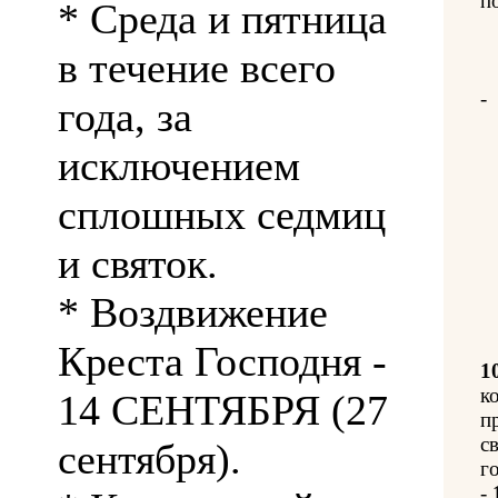
п
* Среда и пятница
в течение всего
-
года, за
исключением
сплошных седмиц
и святок.
* Воздвижение
Креста Господня -
1
к
14 СЕНТЯБРЯ (27
п
с
сентября).
го
-