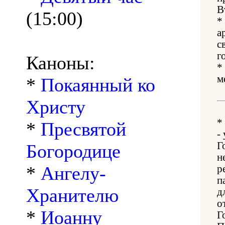
В
(15:00)
*
а
с
г
Каноны:
*
м
*
Покаянный ко
Христу
*
*
Пресвятой
-
Г
Богородице
н
*
Ангелу-
р
п
Хранителю
д
о
*
Иоанну
Г