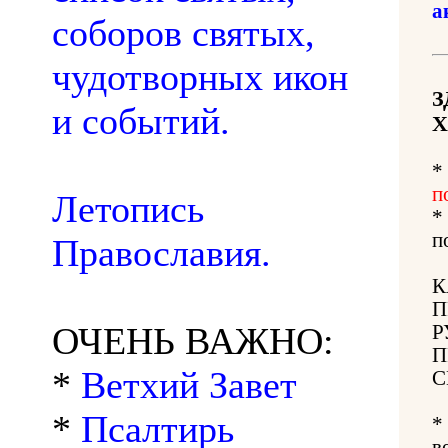
а
соборов святых,
чудотворных икон
З
и событий.
Х
*
п
Летопись
*
п
Православия.
К
П
ОЧЕНЬ ВАЖНО:
Р
П
*
Ветхий Завет
С
*
Псалтирь
*
в