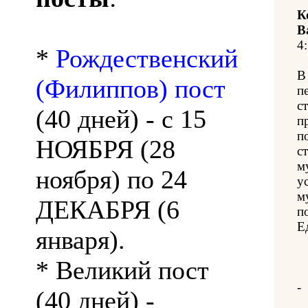
К
В
4:
*
Рождественский
В
(Филиппов) пост
п
с
(40 дней) - с 15
п
п
НОЯБРЯ (28
с
м
ноября) по 24
у
м
ДЕКАБРЯ (6
п
Е
января).
* Великий пост
-
(40 дней) -