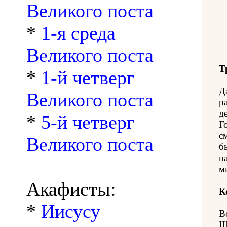
Великого поста
*
1-я среда
Великого поста
Т
*
1-й четверг
Д
Великого поста
р
д
*
5-й четверг
Г
с
Великого поста
б
н
м
Акафисты:
К
*
Иисусу
В
Щ