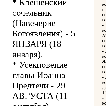
* Крещенский
к
п
сочельник
с
го
(Навечерие
-
к
Богоявления) - 5
П
с
ЯНВАРЯ (18
го
-
января).
к
Я
* Усекновение
с
го
главы Иоанна
-
к
Предтечи - 29
д
1
АВГУСТА (11
-
к