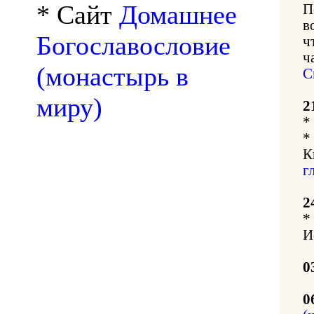
* Сайт
Домашнее
П
в
Богославословие
ч
ч
(монастырь в
С
миру)
2
*
*
К
г
2
*
И
0
0