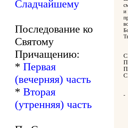
Сладчайшему
с
и
п
в
Последование ко
Б
Т
Святому
Причащению:
С
П
*
Первая
П
С
(вечерняя) часть
*
Вторая
-
(утренняя) часть