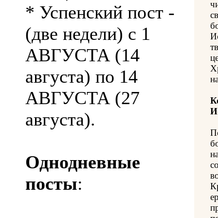
ч
* Успенский пост -
с
б
(две недели) с 1
И
т
АВГУСТА (14
ц
Х
августа) по 14
н
АВГУСТА (27
К
И
августа).
П
б
н
Однодневные
с
в
посты
:
К
е
п