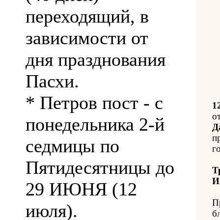
переходящий, в
зависимости от
дня празднования
Пасхи.
* Петров пост - с
1
о
понедельника 2-й
Д
п
седмицы по
го
Пятидесятницы до
Т
И
29 ИЮНЯ (12
П
июля).
б