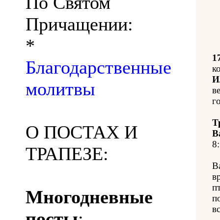
По Святом
Причащении:
*
1
Благодарственные
к
И
молитвы
в
го
Т
О ПОСТАХ И
В
8:
ТРАПЕЗЕ:
В
в
п
Многодневные
п
в
посты
: