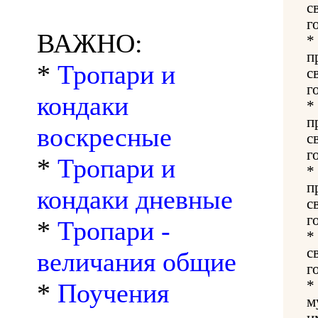
с
г
ВАЖНО:
*
п
*
Тропари и
с
г
кондаки
*
п
воскресные
с
г
*
Тропари и
*
п
кондаки дневные
с
г
*
Тропари -
*
с
величания общие
г
*
*
Поучения
м
и