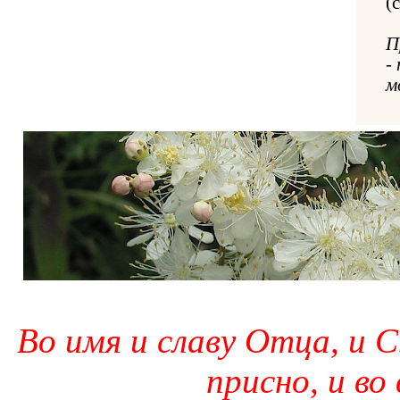
(
П
-
м
Во имя и славу Отца, и С
присно, и во