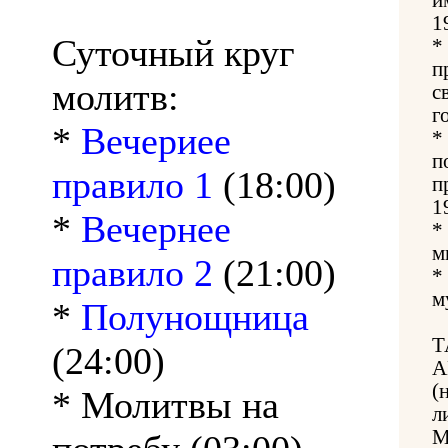
1
Суточный круг
*
п
молитв:
с
г
*
Вечериее
*
п
правило 1
(18:00)
п
1
*
Вечернее
*
м
правило 2
(21:00)
*
м
*
Полунощница
Т
(24:00)
А
(
* Молитвы на
л
М