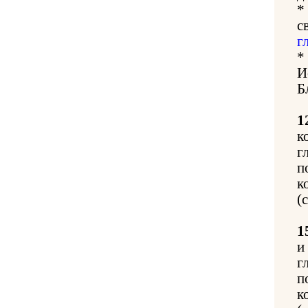
*
с
г
*
И
Б
1
к
г
п
к
(
1
и
г
п
к