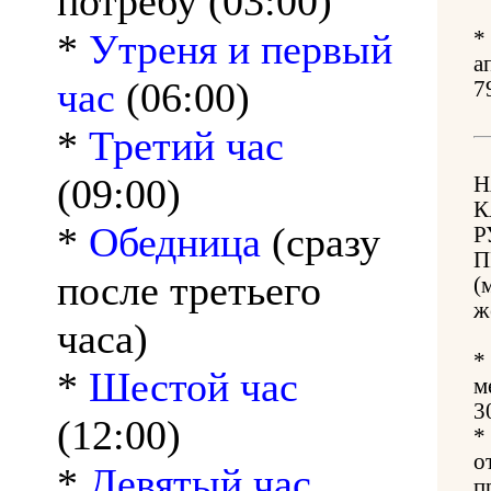
потребу (03:00)
*
Утреня и первый
*
а
час
(06:00)
7
*
Третий час
(09:00)
Н
К
*
Обедница
(сразу
Р
П
после третьего
(
ж
часа)
*
*
Шестой час
м
3
(12:00)
*
о
*
Девятый час
п