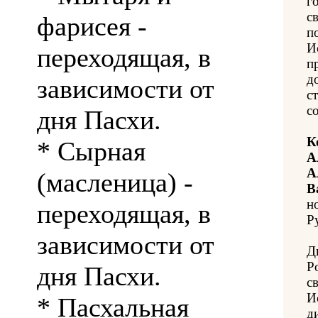
г
с
фарисея -
п
И
переходящая, в
п
д
зависимости от
с
с
дня Пасхи.
К
* Сырная
А
А
(масленица) -
В
н
переходящая, в
Ру
зависимости от
Д
Р
дня Пасхи.
с
И
* Пасхальная
д