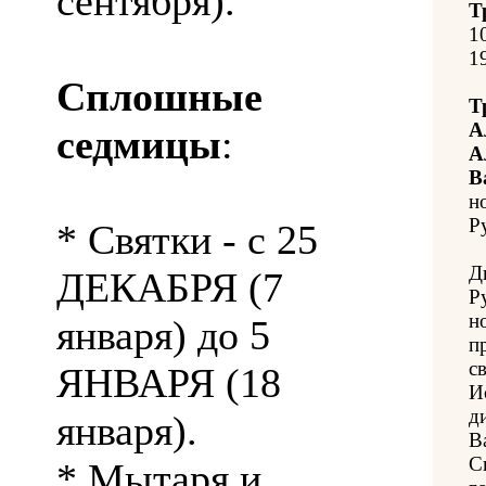
сентября).
Т
1
1
Сплошные
Т
А
седмицы
:
А
В
н
Ру
* Святки - с 25
Д
ДЕКАБРЯ (7
Р
н
января) до 5
п
с
ЯНВАРЯ (18
И
д
января).
В
С
* Мытаря и