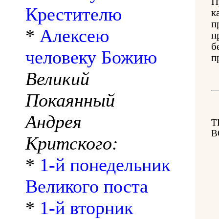
П
Крестителю
к
п
*
Алексею
п
б
человеку Божию
п
Великий
Покаянный
Андрея
Т
В
Критского:
*
1-й понедельник
Великого поста
*
1-й вторник