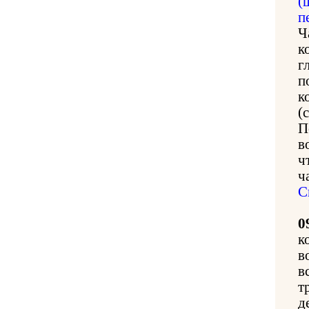
(
п
Ч
к
г
п
к
(
П
в
ч
ч
С
0
к
в
в
т
д