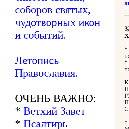
а
соборов святых,
чудотворных икон
З
и событий.
Х
*
п
Летопись
*
п
Православия.
К
П
ОЧЕНЬ ВАЖНО:
Р
П
*
Ветхий Завет
С
*
Псалтирь
*
М