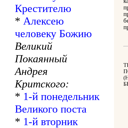
к
Крестителю
п
п
*
Алексею
б
п
человеку Божию
Великий
Покаянный
Т
Андрея
П
(
Критского:
Б
*
1-й понедельник
Великого поста
*
1-й вторник