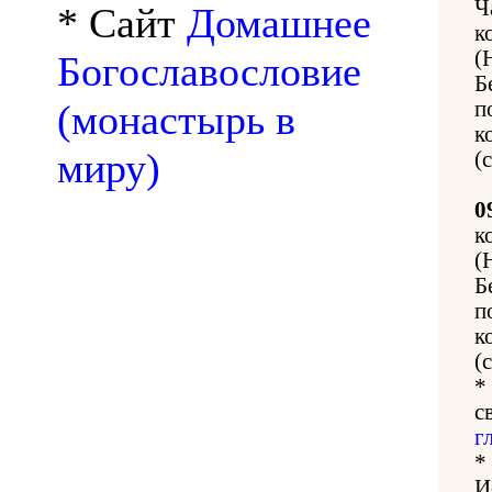
Ч
* Сайт
Домашнее
к
(
Богославословие
Б
(монастырь в
п
к
миру)
(
0
к
(
Б
п
к
(
*
с
г
*
И