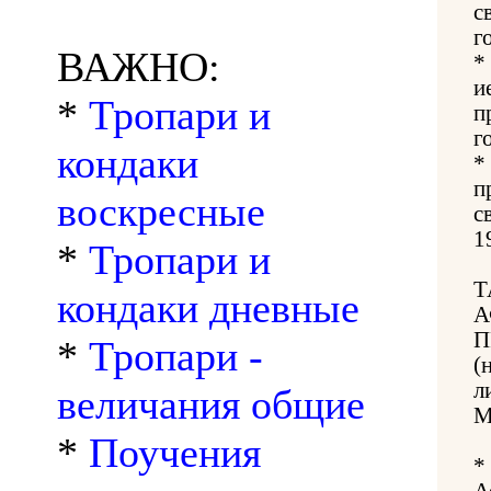
с
г
ВАЖНО:
*
и
*
Тропари и
п
г
кондаки
*
п
воскресные
с
1
*
Тропари и
Т
кондаки дневные
А
П
*
Тропари -
(
л
величания общие
М
*
Поучения
*
А