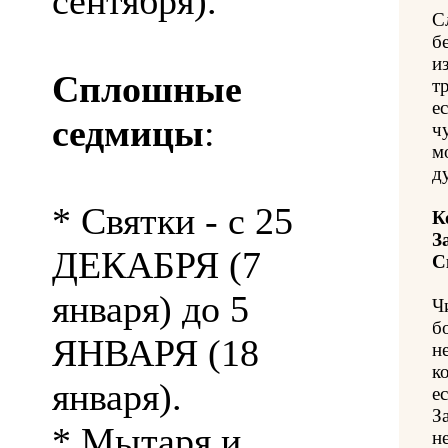
сентября).
С
б
и
Сплошные
т
е
седмицы
:
ч
м
д
* Святки - с 25
К
З
ДЕКАБРЯ (7
С
января) до 5
Ч
б
ЯНВАРЯ (18
н
к
января).
е
З
* Мытаря и
н