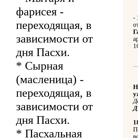
фарисея -
-
переходящая, в
о
Г
зависимости от
а
1
дня Пасхи.
* Сырная
(масленица) -
Н
переходящая, в
у
Д
зависимости от
Д
дня Пасхи.
1
П
* Пасхальная
в