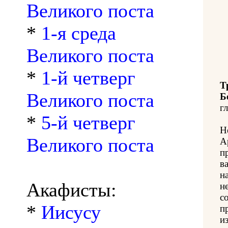
Великого поста
*
1-я среда
Великого поста
*
1-й четверг
Т
Великого поста
Б
гл
*
5-й четверг
Н
Великого поста
А
п
в
н
Акафисты:
н
с
*
Иисусу
п
из