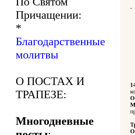
По Святом
-
Причащении:
*
Благодарственные
молитвы
О ПОСТАХ И
1
ТРАПЕЗЕ:
к
О
М
п
Многодневные
Т
посты
:
О