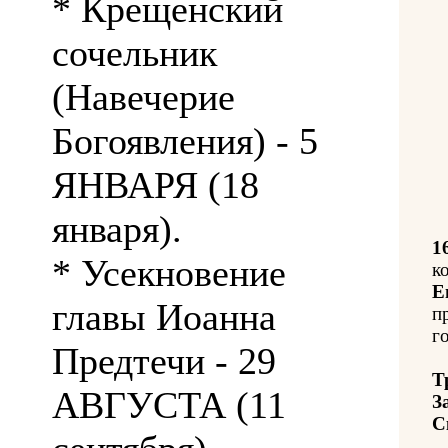
* Крещенский
сочельник
(Навечерие
Богоявления) - 5
ЯНВАРЯ (18
января).
1
* Усекновение
к
Е
главы Иоанна
п
го
Предтечи - 29
Т
АВГУСТА (11
З
С