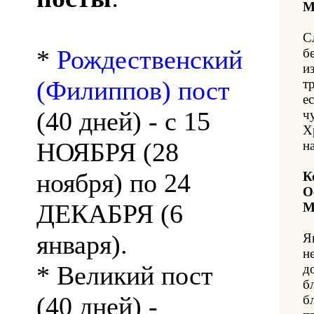
М
С
*
Рождественский
б
и
(Филиппов) пост
т
е
(40 дней) - с 15
ч
Х
НОЯБРЯ (28
н
ноября) по 24
К
О
ДЕКАБРЯ (6
М
января).
Я
н
* Великий пост
д
б
(40 дней) -
б