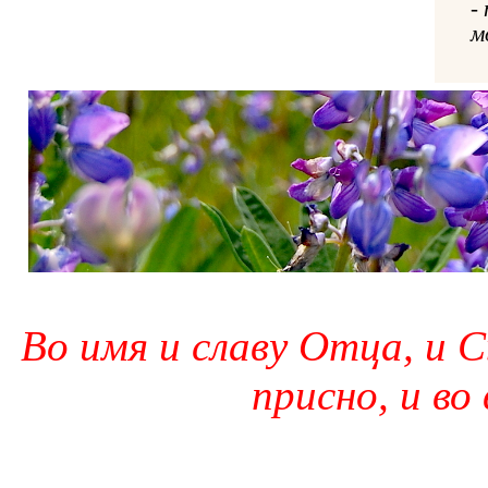
-
м
Во имя и славу Отца, и С
присно, и во