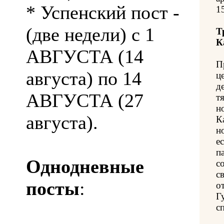
* Успенский пост -
1
(две недели) с 1
Т
К
АВГУСТА (14
П
августа) по 14
ц
д
АВГУСТА (27
т
н
августа).
К
н
е
п
Однодневные
с
с
посты
:
о
Г
с