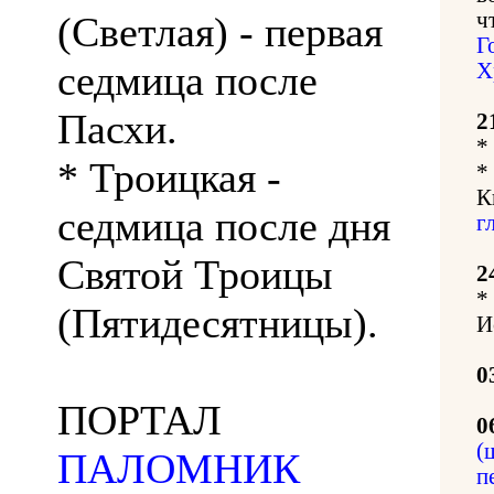
ч
(Светлая) - первая
Г
седмица после
Х
Пасхи.
2
*
* Троицкая -
*
К
седмица после дня
г
Святой Троицы
2
*
(Пятидесятницы).
И
0
ПОРТАЛ
0
(
ПАЛОМНИК
п