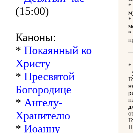
*
(15:00)
м
*
м
*
Каноны:
п
*
Покаянный ко
Христу
*
-
*
Пресвятой
Г
н
Богородице
р
*
Ангелу-
п
д
Хранителю
о
Г
*
Иоанну
П