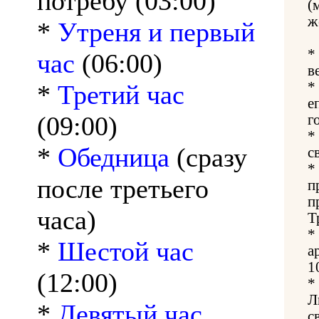
потребу (03:00)
(
ж
*
Утреня и первый
*
час
(06:00)
в
*
*
Третий час
е
(09:00)
г
*
*
Обедница
(сразу
с
*
после третьего
п
п
часа)
Т
*
*
Шестой час
а
1
(12:00)
*
Л
*
Девятый час
с