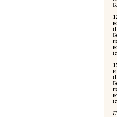
Б
1
к
(
Б
п
к
(
1
и
(
Б
п
к
(
П