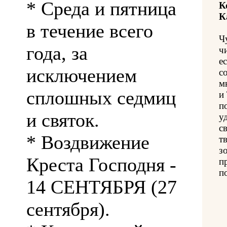
* Среда и пятница
К
К
в течение всего
Ч
года, за
ч
е
исключением
с
м
сплошных седмиц
и
п
и святок.
у
с
* Воздвижение
т
з
Креста Господня -
п
п
14 СЕНТЯБРЯ (27
сентября).