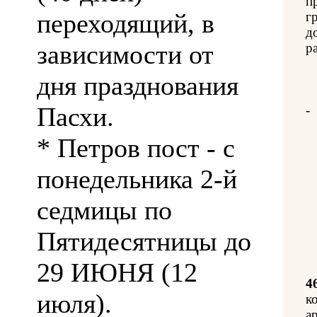
п
переходящий, в
г
д
зависимости от
р
дня празднования
Пасхи.
-
* Петров пост - с
понедельника 2-й
седмицы по
Пятидесятницы до
29 ИЮНЯ (12
4
июля).
к
а