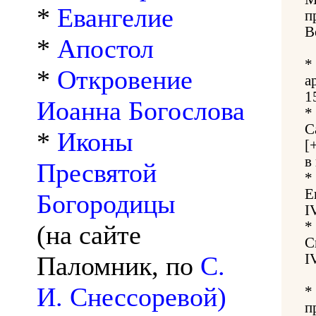
*
Евангелие
п
В
*
Апостол
*
*
Откровение
а
1
Иоанна Богослова
*
С
*
Иконы
[
в
Пресвятой
*
Е
Богородицы
I
*
(на сайте
С
Паломник, по
С.
I
И. Снессоревой)
*
п