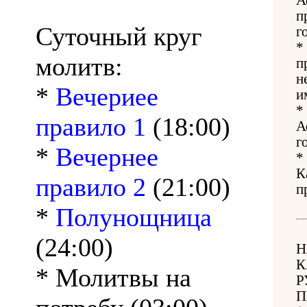
п
Суточный круг
г
*
молитв:
п
н
*
Вечериее
и
*
правило 1
(18:00)
А
г
*
Вечернее
*
К
правило 2
(21:00)
п
*
Полунощница
(24:00)
Н
К
* Молитвы на
Р
П