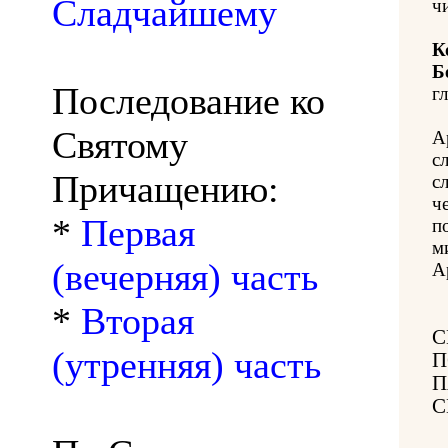
Сладчайшему
ч
К
Б
Последование ко
гл
Святому
А
с
Причащению:
с
ч
*
Первая
п
м
(вечерняя) часть
А
*
Вторая
С
(утренняя) часть
П
П
С