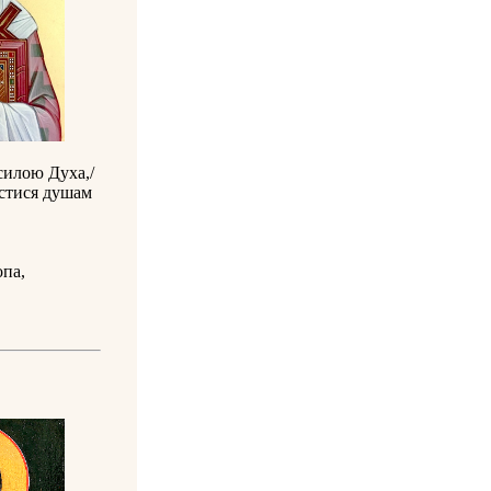
силою Духа,/
астися душам
па,