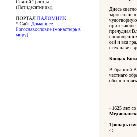
Святой Троицы
(Пятидесятницы).
Днесь светло
зарю солнеч
ПОРТАЛ
ПАЛОМНИК
чудотворную
* Сайт
Домашнее
притекающе и
Богославословие (монастырь в
пречудная В
миру)
воплощенному
сей и вся гр
всех навет в
Кондак Бож
Взбранной Во
честнаго обр
обычно зовем
-
1625 лет
со
Медиоланск
Тропарь св
4: