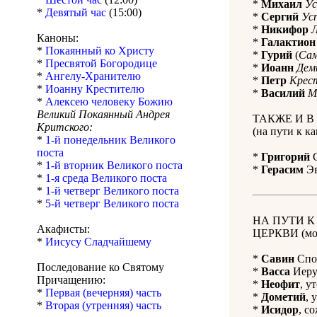
*
Михаил
Ус
*
Девятый час
(15:00)
*
Сергий
Ус
*
Никифор
Каноны:
*
Галактион
*
Покаянный ко Христу
*
Гурий
(
Сам
*
Пресвятой Богородице
*
Иоанн
Дем
*
Ангелу-Хранителю
*
Петр
Крес
*
Иоанну Крестителю
*
Василий
М
*
Алексею человеку Божию
Великий Покаянный Андрея
ТАКЖЕ И В
Критского:
(на пути к 
*
1-й понедельник Великого
поста
*
Григорий
С
*
1-й вторник Великого поста
*
Герасим
Эв
*
1-я среда Великого поста
*
1-й четверг Великого поста
*
5-й четверг Великого поста
НА ПУТИ 
Акафисты:
ЦЕРКВИ (мол
*
Иисусу Сладчайшему
*
Савин
Спол
Последование ко Святому
*
Васса
Иерус
Причащению:
*
Неофит
, у
*
Первая (вечерняя) часть
*
Дометий
, 
*
Вторая (утренняя) часть
*
Исидор
, с