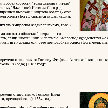
 и образ кротости,/ воздержания учителя/
 твоему/ Яже вещей Истина./ Сего ради
мирением высокая,/ нищетою богатая,/ отче
оли Христа Бога,// спастися душам нашим.
тителю Амвросию Медиоланскому
, глас 3:
ми догматы облистая,/ помрачил еси
сть, священнотаинниче и пастырю Амвросие,/ чудодействуя же 
ичныя яве исцелил еси, отче преподобне,// Христа Бога моли, сп
 времени отшествия ко Господу
Феофила
Антиохийского, еписко
около 183 года) [+ 183 год]*.
времени отшествия ко Господу
Нила
ого
, преподобного (+ 1554 год).
еподобному Нилу Столобенскому
, глас 4: