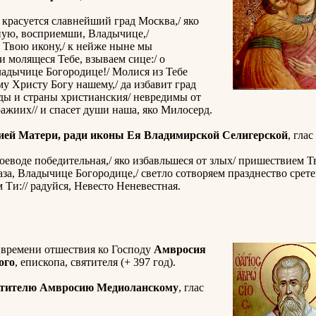
 красуется славнейший град Москва,/ яко
ную, восприемши, Владычице,/
 Твою икону,/ к нейже ныне мы
 молящеся Тебе, взываем сице:/ о
ладычице Богородице!/ Молися из Тебе
 Христу Богу нашему,/ да избавит град
ады и страны христианския/ невредимы от
ражиих// и спасет души наша, яко Милосерд.
ией Матери, ради иконы Ея Владимирской Селигерской
, глас
еводе победительная,/ яко избавльшеся от злых/ пришествием Т
аза, Владычице Богородице,/ светло сотворяем празднество срет
 Ти:// радуйся, Невесто Неневестная.
 времени отшествия ко Господу
Амвросия
ого
, епископа, святителя (+ 397 год).
ятителю Амвросию Медиоланскому
, глас