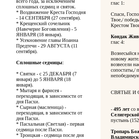
всего года, за исключением
глас 1:
сплошных седмиц и святок.
* Воздвижение Креста Господня
Спаси, Госпо
- 14 СЕНТЯБРЯ (27 сентября).
Твое,/ побед
* Крещенский сочельник
Крестом Тво
(Навечерие Богоявления) - 5
ЯНВАРЯ (18 января).
Кондак Жив
* Усекновение главы Иоанна
глас 4:
Предтечи - 29 АВГУСТА (11
сентября).
Вознесыйся н
новому жител
Сплошные седмицы
:
возвесели на
сопостаты,/ 
* Святки - с 25 ДЕКАБРЯ (7
непобедимую
января) до 5 ЯНВАРЯ (18
января).
* Мытаря и фарисея -
СВЯТЫЕ И
переходящая, в зависимости от
дня Пасхи.
* Сырная (масленица) -
-
495 лет
со 
переходящая, в зависимости от
Селигерско
дня Пасхи.
пустынь (152
* Пасхальная (Светлая) - первая
седмица после Пасхи.
Тропарь Бо
* Троицкая - седмица после дня
Владимирск