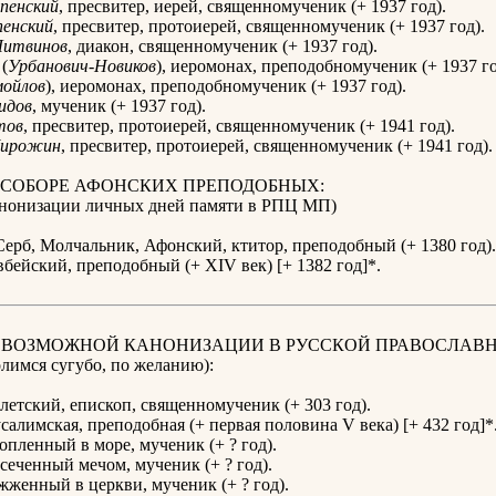
пенский
, пресвитер, иерей, священномученик (+ 1937 год).
пенский
, пресвитер, протоиерей, священномученик (+ 1937 год).
Литвинов
, диакон, священномученик (+ 1937 год).
(
Урбанович-Новиков
), иеромонах, преподобномученик (+ 1937 го
ойлов
), иеромонах, преподобномученик (+ 1937 год).
идов
, мученик (+ 1937 год).
тов
, пресвитер, протоиерей, священномученик (+ 1941 год).
ирожин
, пресвитер, протоиерей, священномученик (+ 1941 год).
 СОБОРЕ АФОНСКИХ ПРЕПОДОБНЫХ:
канонизации личных дней памяти в РПЦ МП)
ерб, Молчальник, Афонский, ктитор, преподобный (+ 1380 год).
бейский, преподобный (+ XIV век) [+ 1382 год]*.
К ВОЗМОЖНОЙ КАНОНИЗАЦИИ В РУССКОЙ ПРАВОСЛАВ
имся сугубо, по желанию):
етский, епископ, священномученик (+ 303 год).
алимская, преподобная (+ первая половина V века) [+ 432 год]*
топленный в море, мученик (+ ? год).
усеченный мечом, мученик (+ ? год).
ожженный в церкви, мученик (+ ? год).