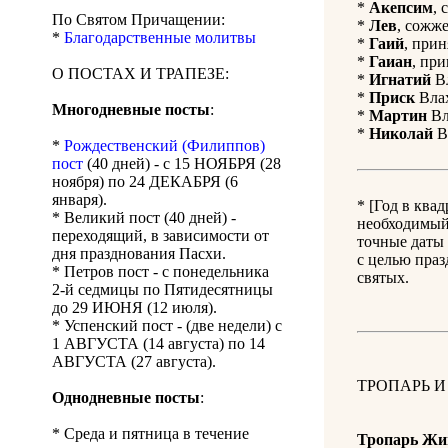
*
Акепсим
, 
По Святом Причащении:
*
Лев
, сожже
*
Благодарственные молитвы
*
Гаий
, прин
*
Гаиан
, при
О ПОСТАХ И ТРАПЕЗЕ:
*
Игнатий
Вл
*
Приск
Влах
Многодневные посты
:
*
Мартин
Вл
*
Николай
Вл
*
Рождественский (Филиппов)
пост
(40 дней) - с 15 НОЯБРЯ (28
ноября) по 24 ДЕКАБРЯ (6
января).
* [Год в ква
* Великий пост (40 дней) -
необходимый 
переходящий, в зависимости от
точные даты 
дня празднования Пасхи.
с целью праз
* Петров пост - с понедельника
святых.
2-й седмицы по Пятидесятницы
до 29 ИЮНЯ (12 июля).
* Успенский пост - (две недели) с
1 АВГУСТА (14 августа) по 14
АВГУСТА (27 августа).
ТРОПАРЬ И
Однодневные посты
:
* Среда и пятница в течение
Тропарь Жи