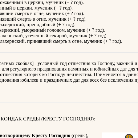
сожженный в церкви, мученик (+ ? год).
нный в церкви, мученик (+ ? год).
явший смерть в огне, мученик (+ ? год).
нявший смерть в огне, мученик (+ ? год).
ахернский, преподобный (+ ? год).
ернский, уморенный голодом, мученик (+ ? год).
ахернский, усеченный секирой, мученик (+ ? год).
ахернский, принявший смерть в огне, мученик (+ ? год).
дратных скобках] - условный год отшествия ко Господу, важный и
для регулярного празднования памятных и юбилейных дат для т
отшествия которых ко Господу неизвестны. Применяется в данн
днования юбилеев и праздничных дат для всех без исключения 
 КОНДАК СРЕДЫ (КРЕСТУ ГОСПОДНЮ):
вотворящему Кресту Господню
(среды),