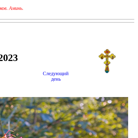
ков. Аминь.
023
Следующий
день