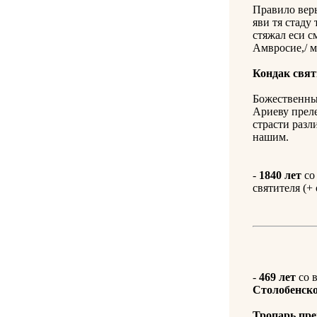
Правило веры
яви тя стаду
стяжал еси с
Амвросие,/ м
Кондак свя
Божественны
Ариеву преле
страсти разл
нашим.
-
1840 лет
со
святителя (+ 
-
469 лет
со 
Столобенск
Тропарь пр