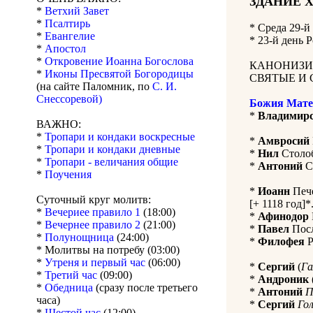
ЗДАНИЕ 
*
Ветхий Завет
*
Псалтирь
*
Среда 29-й
*
Евангелие
* 23-й день 
*
Апостол
*
Откровение Иоанна Богослова
КАНОНИЗИ
*
Иконы Пресвятой Богородицы
СВЯТЫЕ И 
(на сайте Паломник, по
С. И.
Снессоревой)
Божия Мате
*
Владимир
ВАЖНО:
*
Тропари и кондаки воскресные
*
Амвросий
*
Тропари и кондаки дневные
*
Нил
Столоб
*
Тропари - величания общие
*
Антоний
С
*
Поучения
*
Иоанн
Пече
Суточный круг молитв:
[+ 1118 год]*
*
Вечериее правило 1
(18:00)
*
Афинодор
*
Вечернее правило 2
(21:00)
*
Павел
Посл
*
Полунощница
(24:00)
*
Филофея
Р
* Молитвы на потребу (03:00)
*
Утреня и первый час
(06:00)
*
Сергий
(
Га
*
Третий час
(09:00)
*
Андроник
*
Обедница
(сразу после третьего
*
Антоний
П
часа)
*
Сергий
Го
*
Шестой час
(12:00)