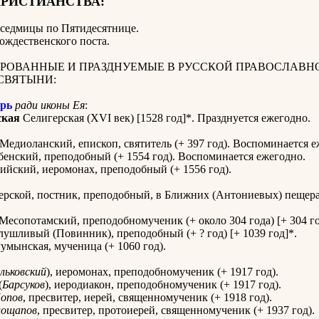
ХРИСТИАНСТВА:
 седмицы по Пятидесятнице
.
Рождественского поста.
РОВАННЫЕ И ПРАЗДНУЕМЫЕ В РУССКОЙ ПРАВОСЛАВН
СВЯТЫНИ:
рь
ради иконы Ея
:
ская
Селигерская (XVI век) [1528 год]*. Празднуется ежегодно.
Медиоланский, епископ, святитель (+ 397 год). Воспоминается е
енский, преподобный (+ 1554 год). Воспоминается ежегодно.
ийский, иеромонах, преподобный (+ 1556 год).
рской, постник, преподобный, в Ближних (Антониевых) пещерах
.
Месопотамский, преподобномученик (+ около 304 года) [+ 304 го
ушливый (Повинник), преподобный (+ ? год) [+ 1039 год]*.
умынская, мученица (+ 1060 год).
льковский
), иеромонах, преподобномученик (+ 1917 год).
(
Барсуков
), иеродиакон, преподобномученик (+ 1917 год).
опов
, пресвитер, иерей, священномученик (+ 1918 год).
лощапов
, пресвитер, протоиерей, священномученик (+ 1937 год).