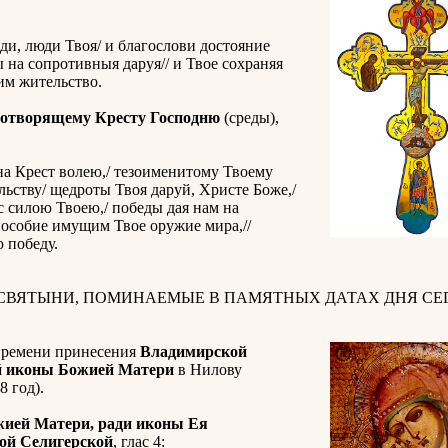
ди, люди Твоя/ и благослови достояние
ы на сопротивныя даруя// и Твое сохраняя
им жительство.
отворящему Кресту Господню
(среды),
а Крест волею,/ тезоименитому Твоему
ьству/ щедроты Твоя даруй, Христе Боже,/
с силою Твоею,/ победы дая нам на
пособие имущим Твое оружие мира,//
 победу.
 СВЯТЫНИ, ПОМИНАЕМЫЕ В ПАМЯТНЫХ ДАТАХ ДНЯ СЕГ
времени принесения
Владимирской
й иконы Божией Матери
в Нилову
8 год).
жией Матери, ради иконы Ея
ой Селигерской
, глас 4: