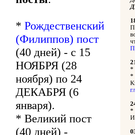
Д
1
*
Рождественский
П
в
(Филиппов) пост
ч
П
(40 дней) - с 15
2
НОЯБРЯ (28
*
ноября) по 24
*
К
ДЕКАБРЯ (6
г
января).
2
*
* Великий пост
И
(40 дней) -
0