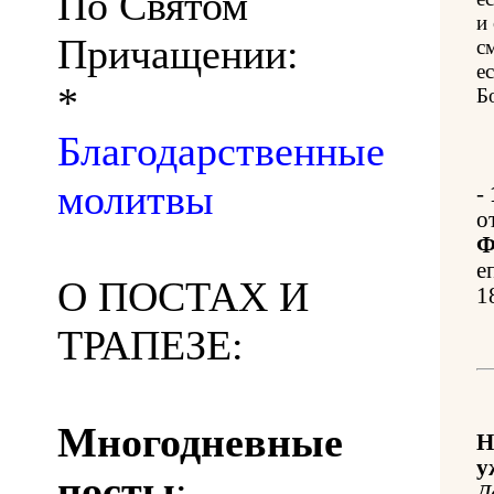
По Святом
и
Причащении:
с
е
*
Б
Благодарственные
молитвы
-
о
Ф
е
О ПОСТАХ И
1
ТРАПЕЗЕ:
Многодневные
Н
у
посты
:
Д