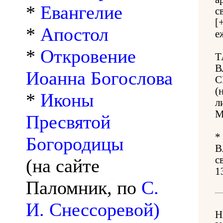
*
Евангелие
с
[
*
Апостол
е
*
Откровение
Т
В
Иоанна Богослова
С
(
*
Иконы
л
М
Пресвятой
*
Богородицы
В
с
(на сайте
1
Паломник, по
С.
И. Снессоревой)
Н