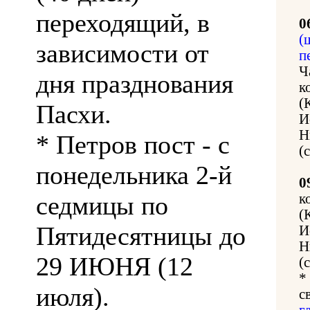
переходящий, в
0
(
зависимости от
п
Ч
дня празднования
к
(
Пасхи.
И
Н
* Петров пост - с
(
понедельника 2-й
0
седмицы по
к
(
Пятидесятницы до
И
Н
29 ИЮНЯ (12
(
*
июля).
с
г