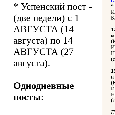
* Успенский пост -
*
И
(две недели) с 1
Б
АВГУСТА (14
1
к
августа) по 14
(
И
АВГУСТА (27
Н
(
августа).
1
и
(
Однодневные
И
посты
:
Н
(
П