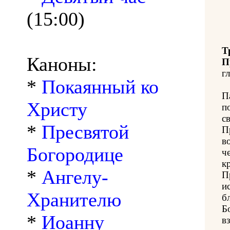
(15:00)
Т
Каноны:
П
гл
*
Покаянный ко
П
Христу
п
с
*
Пресвятой
П
в
Богородице
ч
к
*
Ангелу-
П
и
Хранителю
б
Б
*
Иоанну
в