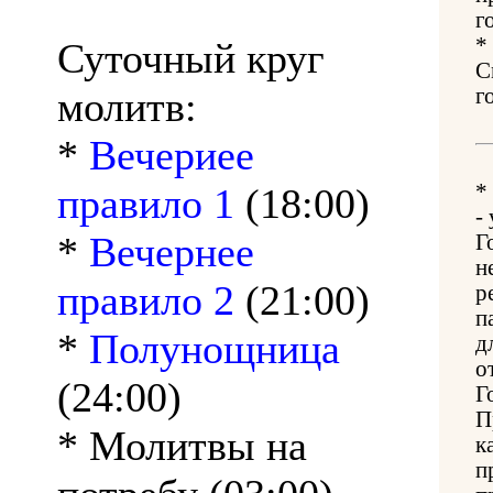
г
*
Суточный круг
С
молитв:
г
*
Вечериее
*
правило 1
(18:00)
-
*
Вечернее
Г
н
правило 2
(21:00)
р
п
*
Полунощница
д
о
(24:00)
Г
П
* Молитвы на
к
п