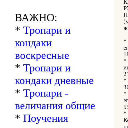
К
Р
ВАЖНО:
П
(
*
Тропари и
ж
кондаки
*
е
воскресные
1
*
*
Тропари и
и
2
кондаки дневные
*
3
*
Тропари -
*
е
величания общие
5
*
*
Поучения
К
п