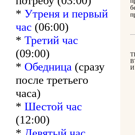
потребу (03:00)
п
б
*
Утреня и первый
п
час
(06:00)
*
Третий час
(09:00)
Т
В
*
Обедница
(сразу
И
после третьего
часа)
*
Шестой час
(12:00)
*
Девятый час