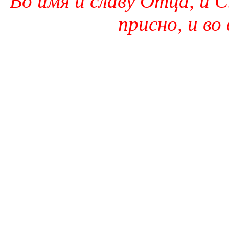
Во имя и славу Отца, и С
присно, и во