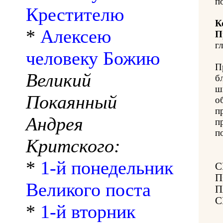
п
Крестителю
К
*
Алексею
П
гл
человеку Божию
П
Великий
б
ш
Покаянный
о
п
Андрея
п
п
Критского:
*
1-й понедельник
С
П
Великого поста
П
С
*
1-й вторник