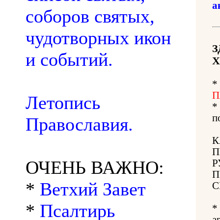
а
соборов святых,
чудотворных икон
З
и событий.
Х
*
П
Летопись
*
п
Православия.
К
П
ОЧЕНЬ ВАЖНО:
Р
П
*
Ветхий Завет
С
*
Псалтирь
*
а