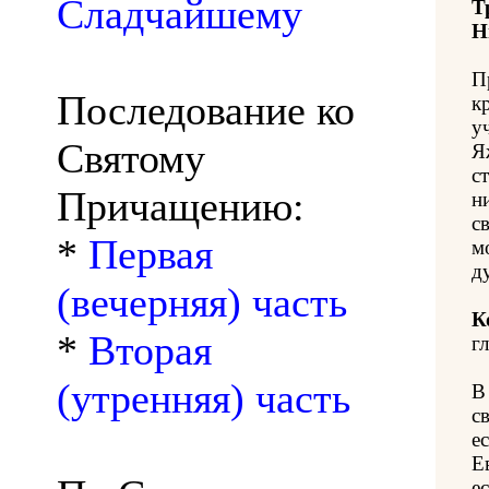
Сладчайшему
Т
Н
П
Последование ко
к
у
Святому
Я
с
Причащению:
н
с
*
Первая
м
д
(вечерняя) часть
К
*
Вторая
гл
(утренняя) часть
В
с
е
Е
е